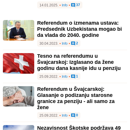
37
14.01.2025.
•
Info
•
Referendum o izmenama ustava:
Predsednik Uzbekistana mogao bi
da vlada do 2040. godine
2
30.04.2023.
•
Info
•
Tesno na referendumu u
Švajcarskoj: Izglasano da žene
godinu dana kasnije idu u penziju
1
25.09.2022.
•
Info
•
Referendum u Švajcarskoj:
Glasanje o podizanju starosne
granice za penziju - ali samo za
žene
0
25.09.2022.
•
Info
•
Nezavisnost Škotske podržava 49