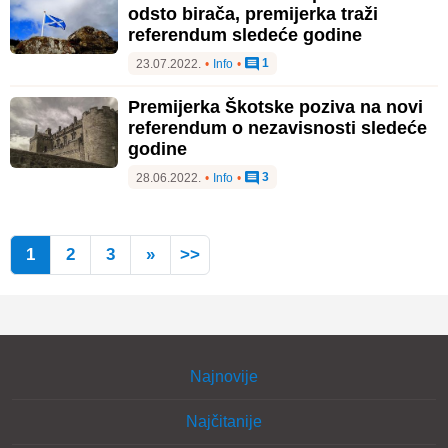
odsto birača, premijerka traži
referendum sledeće godine
1
23.07.2022.
•
Info
•
Premijerka Škotske poziva na novi
referendum o nezavisnosti sledeće
godine
3
28.06.2022.
•
Info
•
1
2
3
»
>>
Najnovije
Najčitanije