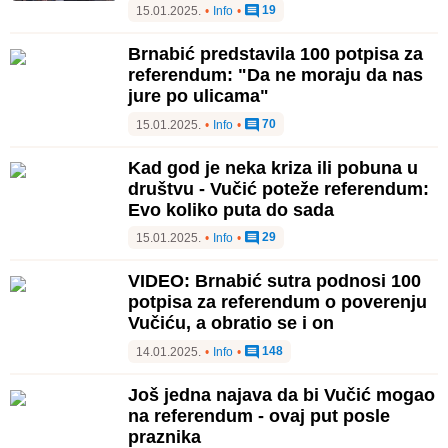
19
15.01.2025.
•
Info
•
Brnabić predstavila 100 potpisa za
referendum: "Da ne moraju da nas
jure po ulicama"
70
15.01.2025.
•
Info
•
Kad god je neka kriza ili pobuna u
društvu - Vučić poteže referendum:
Evo koliko puta do sada
29
15.01.2025.
•
Info
•
VIDEO: Brnabić sutra podnosi 100
potpisa za referendum o poverenju
Vučiću, a obratio se i on
148
14.01.2025.
•
Info
•
Još jedna najava da bi Vučić mogao
na referendum - ovaj put posle
praznika