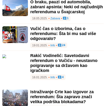
O braku, pauzi od automobila,
zabrani apsinta: Neki od najčudnijih
referenduma u Švajcarskoj
1
18.05.2025.
•
Zabava
•
Vučić čas o izborima, čas o
referendumu: Šta bi mu sad više
odgovaralo?
24
19.01.2025.
•
Info
•
Rakić Vodinelić: Savetodavni
referendum o Vučiću - neustavno
poigravanje sa državom kao
igračkom
4
16.01.2025.
•
Info
•
Istraživanje Crte kao izgovor za
referendum: Šta zapravo znači
velika podrška blokadama?