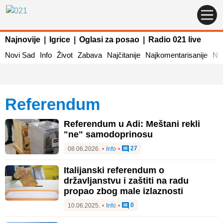
Najnovije
|
Igrice
|
Oglasi za posao
|
Radio 021 live
Novi Sad
Info
Život
Zabava
Najčitanije
Najkomentarisanije
Naj
referendum
Referendum u Adi: Meštani rekli
"ne" samodoprinosu
27
08.06.2026.
•
Info
•
Italijanski referendum o
državljanstvu i zaštiti na radu
propao zbog male izlaznosti
0
10.06.2025.
•
Info
•