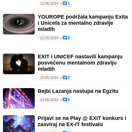
1
12.06.2024.
•
YOUROPE podržala kampanju Exita
i Unicefa za mentalno zdravlje
mladih
0
22.05.2024.
•
EXIT i UNICEF nastavili kampanju
posvećenu mentalnom zdravlju
mladih
0
15.05.2024.
•
Bejbi Lazanja nastupa na Egzitu
6
13.05.2024.
•
Prijavi se na Play @ EXIT konkurs i
zasviraj na EX-IT festivalu