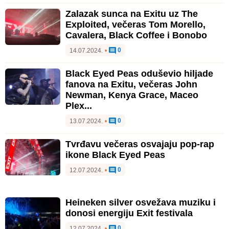
Zalazak sunca na Exitu uz The
Exploited, večeras Tom Morello,
Cavalera, Black Coffee i Bonobo
0
14.07.2024.
•
Black Eyed Peas oduševio hiljade
fanova na Exitu, večeras John
Newman, Kenya Grace, Maceo
Plex...
0
13.07.2024.
•
Tvrđavu večeras osvajaju pop-rap
ikone Black Eyed Peas
0
12.07.2024.
•
Heineken silver osvežava muziku i
donosi energiju Exit festivala
0
12.07.2024.
•