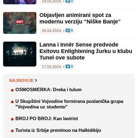
0
29.04.2024.
•
Objavljen animirani spot za
modernu verziju "Niške Banje"
0
26.04.2024.
•
Lanna i Innēr Sense predvode
Exitovu Enlightening žurku u klubu
Tunel ove subote
0
17.04.2024.
•
NAJNOVIJE
OSMOSMERKA: Dreka i tulum
U Skupštini Vojvodine formirana poslanička grupa
"Vojvodina uz studente"
BROJ PO BROJ: Kao lavirint
Turista iz Srbije preminuo na Halkidikiju