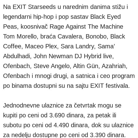
Na EXIT Starseeds u narednim danima stižu i
legendarni hip-hop i pop sastav Black Eyed
Peas, koosnivač Rage Against The Machine
Tom Morello, braća Cavalera, Bonobo, Black
Coffee, Maceo Plex, Sara Landry, Sama’
Abdulhadi, John Newman DJ Hybrid live,
Ofenbach, Steve Angelo, Altin Gün, Azahriah,
Ofenbach i mnogi drugi, a satnica i ceo program
po binama dostupni su na sajtu EXIT festivala.
Jednodnevne ulaznice za četvrtak mogu se
kupiti po ceni od 3.690 dinara, za petak ili
subotu po ceni od 4.490 dinara, dok su ulaznice
za nedelju dostupne po ceni od 3.390 dinara.