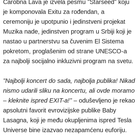
Čarobna Lava je izvela pesmu "Starseed" koju
je komponovala Exitu za rođendan, a
ceremoniju je upotpunio i jedinstveni projekat
Muzika nade, jedinstven program u Srbiji koji je
nastao u partnerstvu sa čuvenim El Sistema
pokretom, proglašenim od strane UNESCO-a
za najbolji socijalno inkluzivni program na svetu.
"Najbolji koncert do sada, najbolja publika! Nikad
nismo udarili sliku na koncertu, ali ovde moramo
– kleknite ispred EXIT-a!"
– oduševljeno je rekao
apsolutni favorit evrovizijske publike Baby
Lasagna, koji je među okupljenima ispred Tesla
Universe bine izazvao nezapamćenu euforiju.