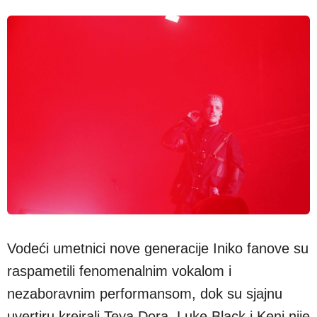
Vodeći umetnici nove generacije Iniko fanove su
raspametili fenomenalnim vokalom i
nezaboravnim performansom, dok su sjajnu
uvertiru kreirali Teya Dora, Luke Black i Keni nije