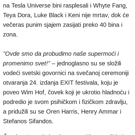
na Tesla Universe bini rasplesali i Whyte Fang,
Teya Dora, Luke Black i Keni nije mrtav, dok će
večeras punim sjajem zasijati preko 40 bina i
zona.
"Ovde smo da probudimo naše supermoći i
promenimo svet!"
– jednoglasno su se složili
vodeći svetski govornici na svečanoj ceremoniji
otvaranja 24. izdanja EXIT festivala, koju je
poveo Wim Hof, čovek koji je ukrotio hladnoću i
podredio je svom psihičkom i fizičkom zdravlju,
a pridužili su se Oren Harris, Henry Ammar i
Stefanos Sifandos.