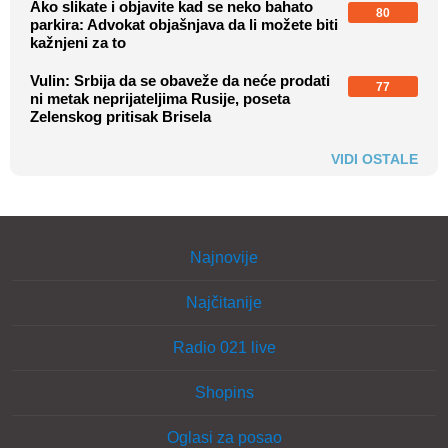
Ako slikate i objavite kad se neko bahato
80
parkira: Advokat objašnjava da li možete biti
kažnjeni za to
Vulin: Srbija da se obaveže da neće prodati
77
ni metak neprijateljima Rusije, poseta
Zelenskog pritisak Brisela
VIDI OSTALE
Najnovije
Najčitanije
Radio 021 live
Shopins
Oglasi za posao