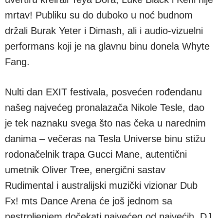
mrtav! Publiku su do duboko u noć budnom
držali Burak Yeter i Dimash, ali i audio-vizuelni
performans koji je na glavnu binu donela Whyte
Fang.
Nulti dan EXIT festivala, posvećen rođendanu
našeg najvećeg pronalazača Nikole Tesle, dao
je tek naznaku svega što nas čeka u narednim
danima – večeras na Tesla Universe binu stižu
rodonačelnik trapa Gucci Mane, autentični
umetnik Oliver Tree, energični sastav
Rudimental i australijski muzički vizionar Dub
Fx! mts Dance Arena će još jednom sa
nestrpljenjem dočekati najvećeg od najvećih, DJ