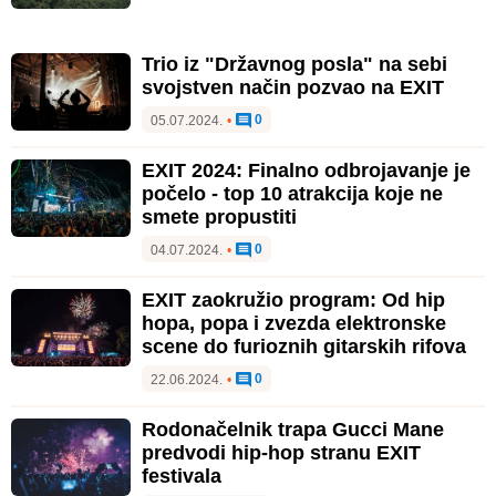
Trio iz "Državnog posla" na sebi
svojstven način pozvao na EXIT
0
05.07.2024.
•
EXIT 2024: Finalno odbrojavanje je
počelo - top 10 atrakcija koje ne
smete propustiti
0
04.07.2024.
•
EXIT zaokružio program: Od hip
hopa, popa i zvezda elektronske
scene do furioznih gitarskih rifova
0
22.06.2024.
•
Rodonačelnik trapa Gucci Mane
predvodi hip-hop stranu EXIT
festivala