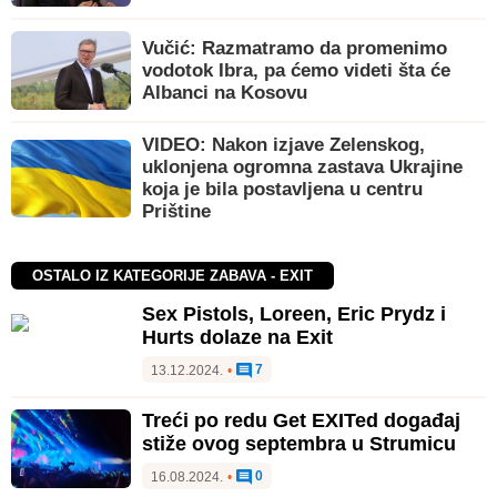
Vučić: Razmatramo da promenimo
vodotok Ibra, pa ćemo videti šta će
Albanci na Kosovu
VIDEO: Nakon izjave Zelenskog,
uklonjena ogromna zastava Ukrajine
koja je bila postavljena u centru
Prištine
OSTALO IZ KATEGORIJE ZABAVA - EXIT
Sex Pistols, Loreen, Eric Prydz i
Hurts dolaze na Exit
7
13.12.2024.
•
Treći po redu Get EXITed događaj
stiže ovog septembra u Strumicu
0
16.08.2024.
•