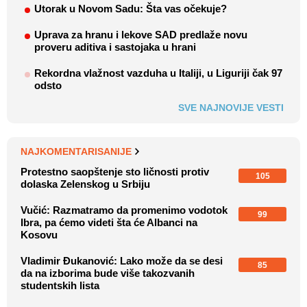
Utorak u Novom Sadu: Šta vas očekuje?
Uprava za hranu i lekove SAD predlaže novu
proveru aditiva i sastojaka u hrani
Rekordna vlažnost vazduha u Italiji, u Liguriji čak 97
odsto
SVE NAJNOVIJE VESTI
NAJKOMENTARISANIJE
Protestno saopštenje sto ličnosti protiv
105
dolaska Zelenskog u Srbiju
Vučić: Razmatramo da promenimo vodotok
99
Ibra, pa ćemo videti šta će Albanci na
Kosovu
Vladimir Đukanović: Lako može da se desi
85
da na izborima bude više takozvanih
studentskih lista