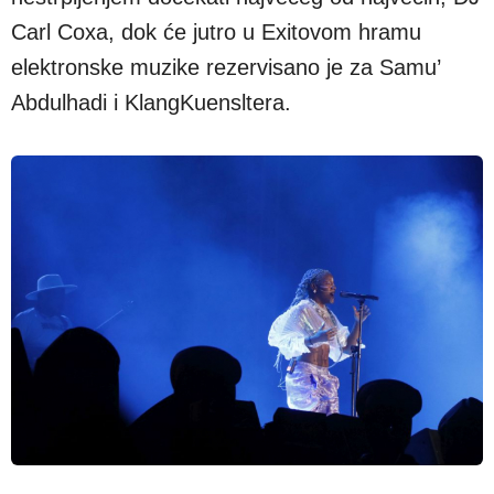
Carl Coxa, dok će jutro u Exitovom hramu
elektronske muzike rezervisano je za Samu’
Abdulhadi i KlangKuensltera.