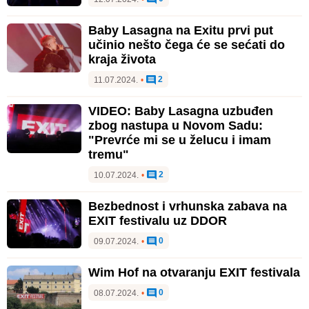
Baby Lasagna na Exitu prvi put
učinio nešto čega će se sećati do
kraja života
2
11.07.2024.
•
VIDEO: Baby Lasagna uzbuđen
zbog nastupa u Novom Sadu:
"Prevrće mi se u želucu i imam
tremu"
2
10.07.2024.
•
Bezbednost i vrhunska zabava na
EXIT festivalu uz DDOR
0
09.07.2024.
•
Wim Hof na otvaranju EXIT festivala
0
08.07.2024.
•