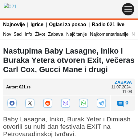
Najnovije
|
Igrice
|
Oglasi za posao
|
Radio 021 live
Novi Sad
Info
Život
Zabava
Najčitanije
Najkomentarisanije
Naj
Nastupima Baby Lasagne, Iniko i
Buraka Yetera otvoren Exit, večeras
Carl Cox, Gucci Mane i drugi
ZABAVA
Autor
:
021.rs
11.07.2024.
11:08
0
Baby Lasagna, Iniko, Burak Yeter i Dimiash
otvorili su nulti dan festivala EXIT na
Petrovaradinskoj tvrđavi.