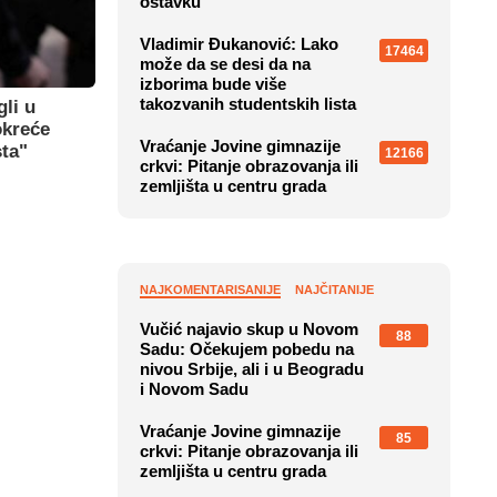
ostavku
Vladimir Đukanović: Lako
17464
može da se desi da na
izborima bude više
takozvanih studentskih lista
gli u
okreće
Vraćanje Jovine gimnazije
sta"
12166
crkvi: Pitanje obrazovanja ili
zemljišta u centru grada
NAJKOMENTARISANIJE
NAJČITANIJE
Vučić najavio skup u Novom
88
Sadu: Očekujem pobedu na
nivou Srbije, ali i u Beogradu
i Novom Sadu
Vraćanje Jovine gimnazije
85
crkvi: Pitanje obrazovanja ili
zemljišta u centru grada