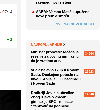
razvijaju novi sistem
ANEM: Veranu Matiću upućene
•
07:14
nove pretnje smrću
SVE NAJNOVIJE VESTI
+3
NAJPOPULARNIJE
Ministar prosvete: Možda je
34664
rešenje za Jovinu gimnaziju
da je vratimo crkvi
Vučić najavio skup u Novom
23523
Sadu: Očekujem pobedu na
nivou Srbije, ali i u Beogradu
i Novom Sadu
Roditelji Jovinih učenika:
19546
Zbog izjave o vraćanju
gimnazije SPC - ministar
Stanković da podnese