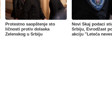
Protestno saopštenje sto
Novi Skaj podaci sti
ličnosti protiv dolaska
Srbiju, Evrodžast p
Zelenskog u Srbiju
akciju "Leteća neve