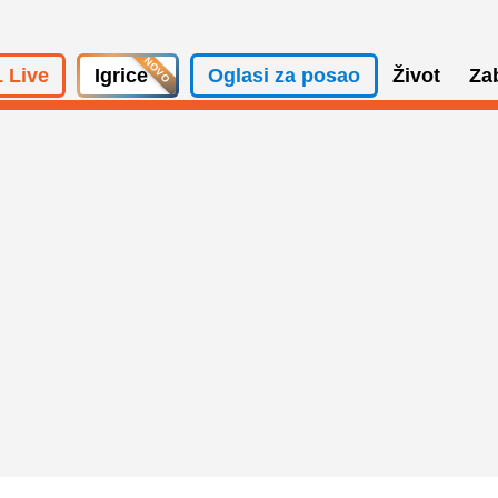
 Live
Igrice
Oglasi za posao
Život
Za