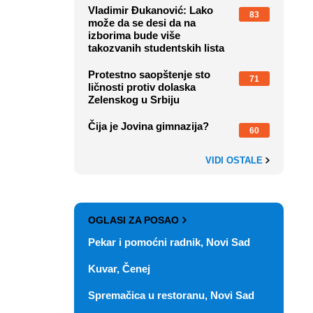
Vladimir Đukanović: Lako
83
može da se desi da na
izborima bude više
takozvanih studentskih lista
Protestno saopštenje sto
71
ličnosti protiv dolaska
Zelenskog u Srbiju
Čija je Jovina gimnazija?
60
VIDI OSTALE
OGLASI ZA POSAO
Pekar i pomoćni radnik, Novi Sad
Kuvar, Čenej
Spremačica u restoranu, Novi Sad