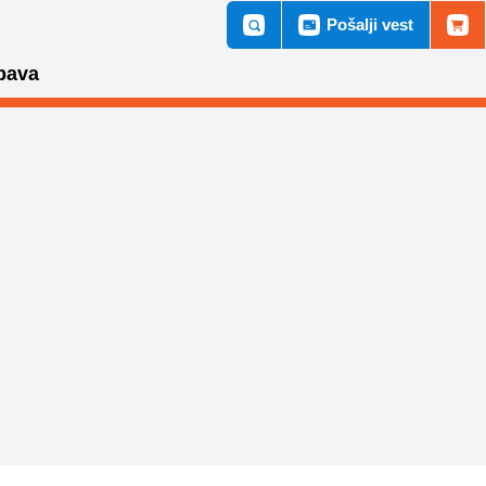
Pošalji vest
bava