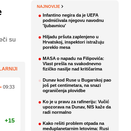
NAJNOVIJE
e
Infantino negira da je UEFA
podmićivala njegovu navodnu
'ljubavnicu'
Hiljadu pršuta zaplenjeno u
eči su
Hrvatskoj, inspektori istražuju
poreklo mesa
MASA o napadu na Filipovića:
Vlast prešla na svakodnevno
ARNIJI
fizičko nasilje nad kritičarima
Dunav kod Ruse u Bugarskoj pao
još pet centimetara, na snazi
•
09:33
ograničenja plovidbe
Ko je u pravu za rafineriju: Vučić
upozorava na Dunav, NIS kaže da
radi normalno
+15
Kako rešiti problem otpada na
međuplanetarnim letovima: Rusi