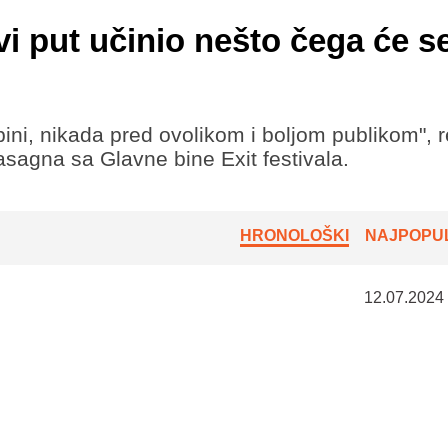
i put učinio nešto čega će s
ni, nikada pred ovolikom i boljom publikom", r
asagna sa Glavne bine Exit festivala.
HRONOLOŠKI
NAJPOPUL
12.07.2024