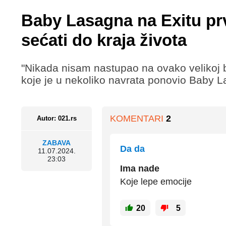
Baby Lasagna na Exitu prv
sećati do kraja života
"Nikada nisam nastupao na ovako velikoj bi
koje je u nekoliko navrata ponovio Baby L
KOMENTARI
2
Autor: 021.rs
ZABAVA
Da da
11.07.2024.
23:03
Ima nade
Koje lepe emocije
20
5