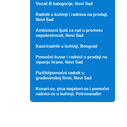
Vozač B kategorije, Novi Sad
Radnik u kuhinji i radnica na prodaji,
Novi Sad
Ambiciozni ljudi za rad u prometu
nepokretnosti, Novi Sad
Kasir/radnik u kuhinji, Beograd
Pomoćni kuvar i radnici u prodaji na
sipanju hrane, Novi Sad
Fizički/pomoćni radnik u
građevinskoj firmi, Novi Sad
Kuvari-ce, pica majstori-ce i pomoćni
radnici-ce u kuhinji, Petrovaradin