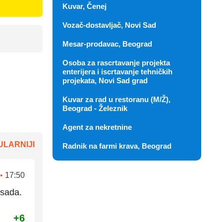
Kuvar, Čenej
Vozač-dostavljač, Novi Sad
Mesar-prodavac, Beograd
Osoba za rascrtavanje projekta
enterijera i iscrtavanje tehničkih
projekata, Novi Sad grad
Kuvar za rad u restoranu (M/Ž),
Beograd - Železnik
Agent za nekretnine
LARNIJI
Radnik na farmi krava, Beograd
•
17:50
 sada.
+6