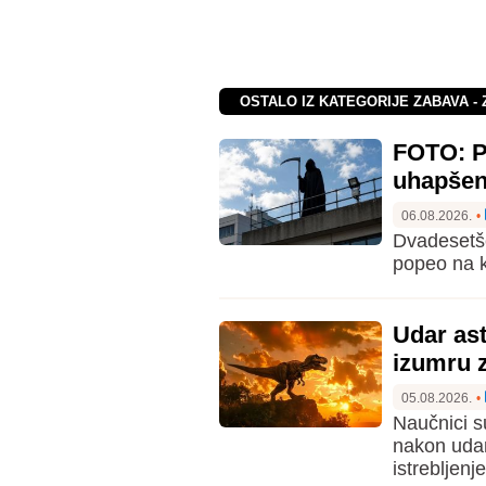
OSTALO IZ KATEGORIJE ZABAVA - 
FOTO: Pr
uhapše
06.08.2026.
•
Dvadesetše
popeo na k
Udar ast
izumru 
05.08.2026.
•
Naučnici s
nakon udar
istrebljen