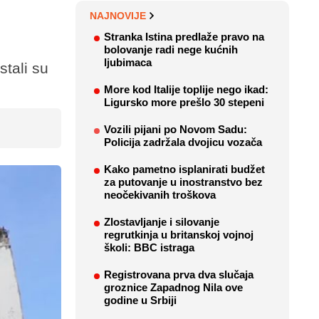
NAJNOVIJE
Stranka Istina predlaže pravo na
bolovanje radi nege kućnih
ljubimaca
stali su
More kod Italije toplije nego ikad:
Ligursko more prešlo 30 stepeni
Vozili pijani po Novom Sadu:
Policija zadržala dvojicu vozača
Kako pametno isplanirati budžet
za putovanje u inostranstvo bez
neočekivanih troškova
Zlostavljanje i silovanje
regrutkinja u britanskoj vojnoj
školi: BBC istraga
Registrovana prva dva slučaja
groznice Zapadnog Nila ove
godine u Srbiji