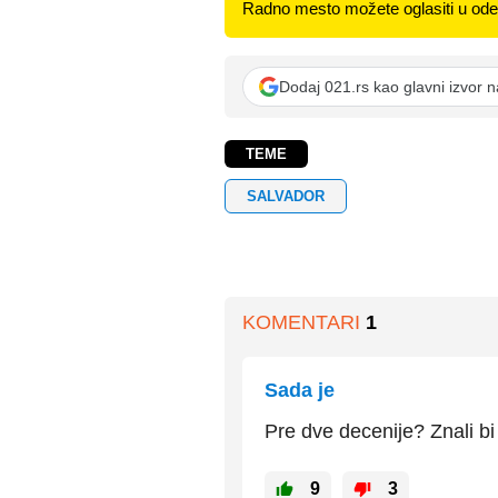
Radno mesto možete oglasiti u odel
Dodaj 021.rs kao glavni izvor 
TEME
SALVADOR
KOMENTARI
1
Sada je
Pre dve decenije? Znali bi 
9
3