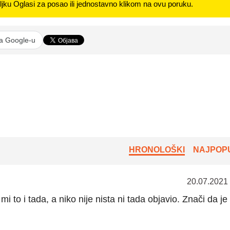
jku Oglasi za posao ili jednostavno klikom na ovu poruku.
na Google-u
HRONOLOŠKI
NAJPOPU
20.07.2021
mi to i tada, a niko nije nista ni tada objavio. Znači da je