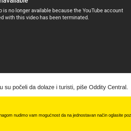
 su počeli da dolaze i turisti, piše Oddity Central.
nagom nudimo vam mogućnost da na jednostavan način oglasite pozi