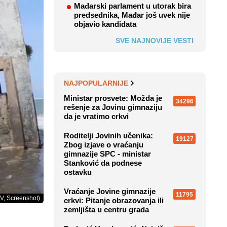
Mađarski parlament u utorak bira
predsednika, Mađar još uvek nije
objavio kandidata
SVE NAJNOVIJE VESTI
NAJPOPULARNIJE
Ministar prosvete: Možda je
34296
rešenje za Jovinu gimnaziju
da je vratimo crkvi
Roditelji Jovinih učenika:
19127
Zbog izjave o vraćanju
gimnazije SPC - ministar
Stanković da podnese
ostavku
Vraćanje Jovine gimnazije
11795
V, Screenshot)
crkvi: Pitanje obrazovanja ili
zemljišta u centru grada