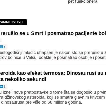
pet funkcionera
ZANIMLJIVOSTI
erušio se u Smrt i posmatrao pacijente bol
n
5
stogodišnji mladić uhapšen je nakon što se prerušio u S
rov bolnice u Velsu, odakle je posmatrao osoblje i poset
eroida kao efekat termosa: Dinosaurusi su 
za nekoliko sekundi
1
u izneli nove pretpostavke o tome šta se dogodilo u prv
a džinovskog asteroida, koji se smatra glavnim krivcem
je dinosaurusa pre više od 66 miliona godina.