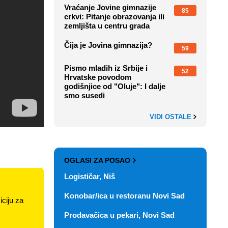
Vraćanje Jovine gimnazije
85
crkvi: Pitanje obrazovanja ili
zemljišta u centru grada
Čija je Jovina gimnazija?
59
Pismo mladih iz Srbije i
52
Hrvatske povodom
godišnjice od "Oluje": I dalje
smo susedi
VIDI OSTALE
OGLASI ZA POSAO
Logističar, Niš
Konobar/ica u restoranu Novi Sad
ciju za
Prodavačica u pekari, Novi Sad