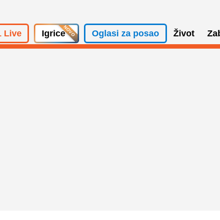
 Live
Igrice
Oglasi za posao
Život
Za