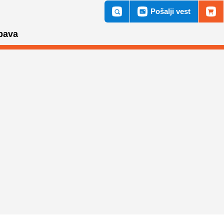
Pošalji vest
bava