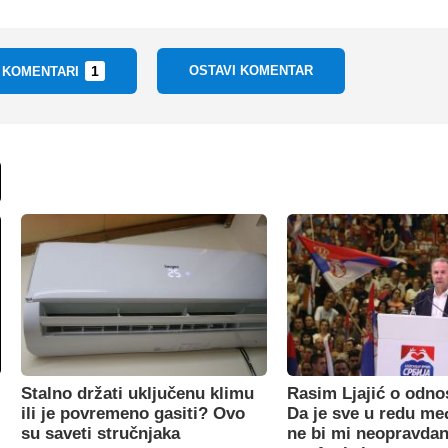
1
OSTAVI KOMENTAR
I KOMENTARI
Stalno držati uključenu klimu
Rasim Ljajić o odno
ili je povremeno gasiti? Ovo
Da je sve u redu m
su saveti stručnjaka
ne bi mi neopravdan