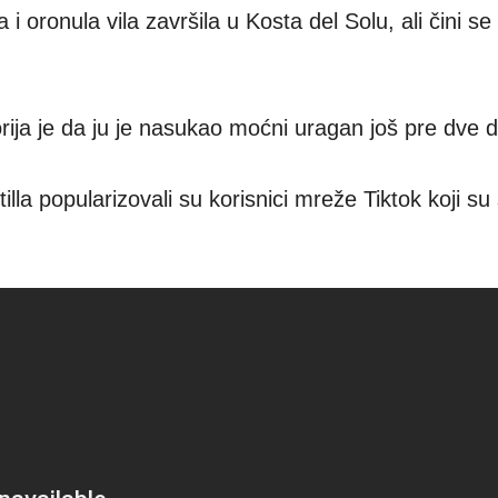
 i oronula vila završila u Kosta del Solu, ali čini s
rija je da ju je nasukao moćni uragan još pre dve d
illa popularizovali su korisnici mreže Tiktok koji su