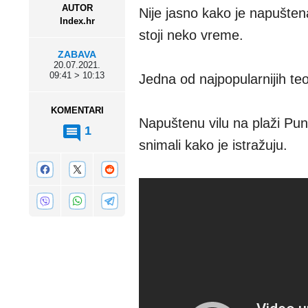
AUTOR
Nije jasno kako je napuštena
Index.hr
stoji neko vreme.
ZABAVA
20.07.2021.
09:41 > 10:13
Jedna od najpopularnijih teo
KOMENTARI
Napuštenu vilu na plaži Punt
1
snimali kako je istražuju.