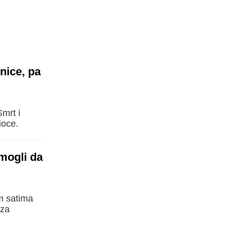
nice, pa
mrt i
ioce.
mogli da
im satima
 za