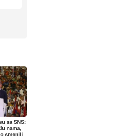
su sa SNS:
eđu nama,
o smenili