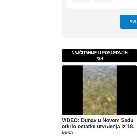
SV
NAJČITANIJE U POSLEDNJIH
72H
VIDEO: Dunav u Novom Sadu
otkrio ostatke utvrđenja iz 18.
veka