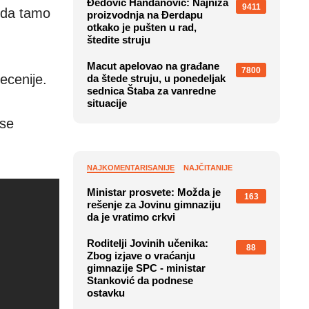
Đedović Handanović: Najniža
9411
e da tamo
proizvodnja na Đerdapu
otkako je pušten u rad,
štedite struju
Macut apelovao na građane
7800
ecenije.
da štede struju, u ponedeljak
sednica Štaba za vanredne
situacije
 se
NAJKOMENTARISANIJE
NAJČITANIJE
Ministar prosvete: Možda je
163
rešenje za Jovinu gimnaziju
da je vratimo crkvi
Roditelji Jovinih učenika:
88
Zbog izjave o vraćanju
gimnazije SPC - ministar
Stanković da podnese
ostavku