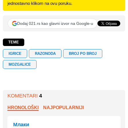
jednostavno klikom na ovu poruku.
Dodaj 021.rs kao glavni izvor na Google-u
TEME
IGRICE
RAZONODA
BROJ PO BROJ
MOZGALICE
KOMENTARI
4
HRONOLOŠKI
NAJPOPULARNIJI
Млаки