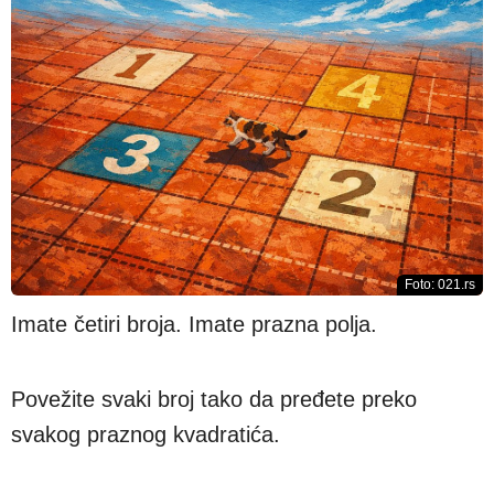
Foto: 021.rs
Imate četiri broja. Imate prazna polja.
Povežite svaki broj tako da pređete preko
svakog praznog kvadratića.