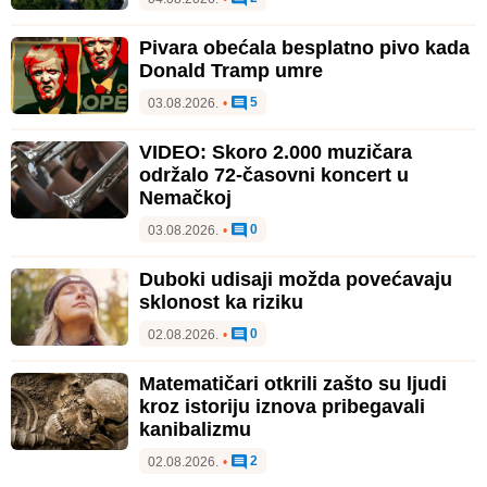
Pivara obećala besplatno pivo kada
Donald Tramp umre
5
03.08.2026.
•
VIDEO: Skoro 2.000 muzičara
održalo 72-časovni koncert u
Nemačkoj
0
03.08.2026.
•
Duboki udisaji možda povećavaju
sklonost ka riziku
0
02.08.2026.
•
Matematičari otkrili zašto su ljudi
kroz istoriju iznova pribegavali
kanibalizmu
2
02.08.2026.
•