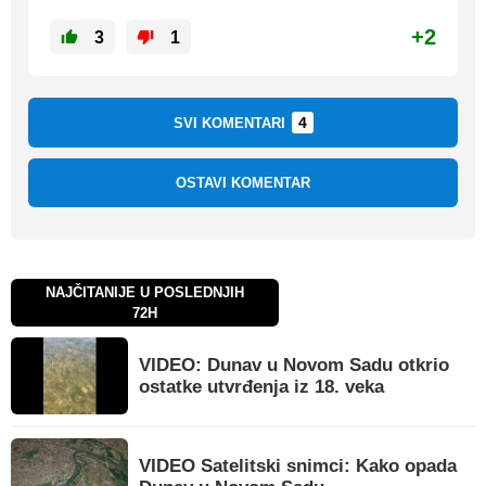
+2
3
1
4
SVI KOMENTARI
OSTAVI KOMENTAR
NAJČITANIJE U POSLEDNJIH
72H
VIDEO: Dunav u Novom Sadu otkrio
ostatke utvrđenja iz 18. veka
VIDEO Satelitski snimci: Kako opada