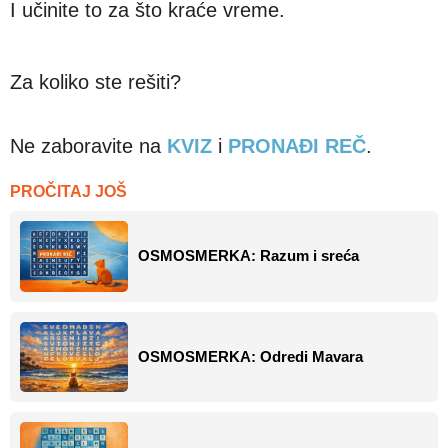
I učinite to za što kraće vreme.
Za koliko ste rešiti?
Ne zaboravite na
KVIZ
i
PRONAĐI REČ
.
PROČITAJ JOŠ
OSMOSMERKA: Razum i sreća
OSMOSMERKA: Odredi Mavara