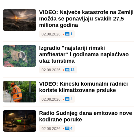
VIDEO: Najveće katastrofe na Zemlji
možda se ponavljaju svakih 27,5
miliona godina
1
02.08.2026.
•
Izgradio "najstariji rimski
amfiteatar" i godinama naplaćivao
ulaz turistima
12
02.08.2026.
•
VIDEO: Kineski komunalni radnici
koriste klimatizovane prsluke
2
02.08.2026.
•
Radio Sudnjeg dana emitovao nove
kodirane poruke
4
02.08.2026.
•