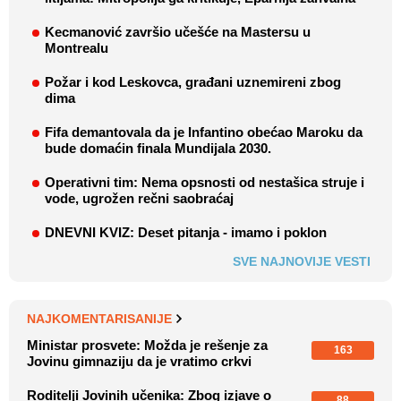
Kecmanović završio učešće na Mastersu u
Montrealu
Požar i kod Leskovca, građani uznemireni zbog
dima
Fifa demantovala da je Infantino obećao Maroku da
bude domaćin finala Mundijala 2030.
Operativni tim: Nema opsnosti od nestašica struje i
vode, ugrožen rečni saobraćaj
DNEVNI KVIZ: Deset pitanja - imamo i poklon
SVE NAJNOVIJE VESTI
NAJKOMENTARISANIJE
Ministar prosvete: Možda je rešenje za
163
Jovinu gimnaziju da je vratimo crkvi
Roditelji Jovinih učenika: Zbog izjave o
88