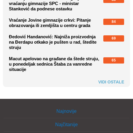
vraćanju gimnazije SPC - ministar
Stanković da podnese ostavku
Vraćanje Jovine gimnazije crkvi: Pitanje
84
obrazovanja ili zemljišta u centru grada
Đedović Handanović: Najniža proizvodnja
69
na Đerdapu otkako je pušten u rad, štedite
struju
Macut apelovao na građane da štede struju,
65
u ponedeljak sednica Štaba za vanredne
situacije
VIDI OSTALE
Najnovije
Najčitanije