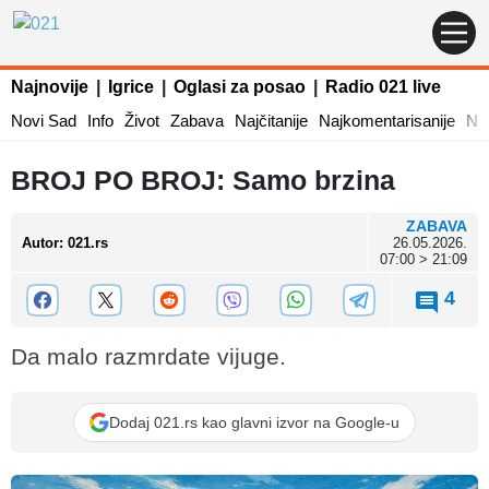
Najnovije
|
Igrice
|
Oglasi za posao
|
Radio 021 live
Novi Sad
Info
Život
Zabava
Najčitanije
Najkomentarisanije
Naj
BROJ PO BROJ: Samo brzina
ZABAVA
Autor
:
021.rs
26.05.2026.
07:00 > 21:09
4
Da malo razmrdate vijuge.
Dodaj 021.rs kao glavni izvor na Google-u