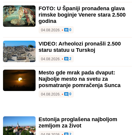
FOTO: U Španiji pronađena glava
rimske boginje Venere stara 2.500
godina
0
04.08.2026.
•
VIDEO: Arheolozi pronašli 2.500
staru statuu u Turskoj
2
04.08.2026.
•
Mesto gde mrak pada dvaput:
Najbolje mesto na svetu za
posmatranje pomračenja Sunca
0
04.08.2026.
•
Estonija proglašena najboljom
zemljom za život
2
04.08.2026.
•