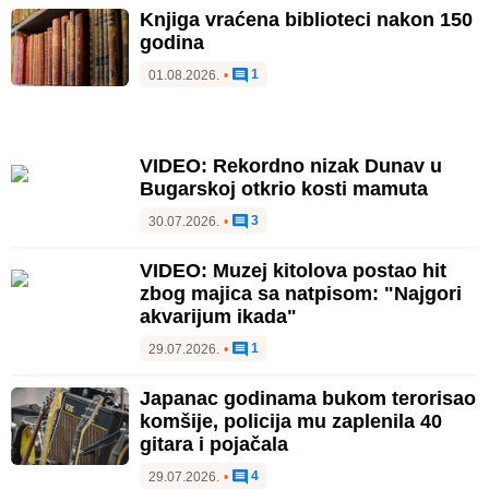
Knjiga vraćena biblioteci nakon 150
godina
1
01.08.2026.
•
VIDEO: Rekordno nizak Dunav u
Bugarskoj otkrio kosti mamuta
3
30.07.2026.
•
VIDEO: Muzej kitolova postao hit
zbog majica sa natpisom: "Najgori
akvarijum ikada"
1
29.07.2026.
•
Japanac godinama bukom terorisao
komšije, policija mu zaplenila 40
gitara i pojačala
4
29.07.2026.
•