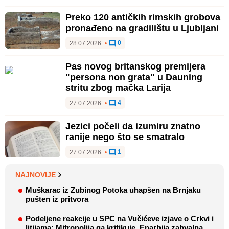
Preko 120 antičkih rimskih grobova
pronađeno na gradilištu u Ljubljani
0
28.07.2026.
•
Pas novog britanskog premijera
"persona non grata" u Dauning
stritu zbog mačka Larija
4
27.07.2026.
•
Jezici počeli da izumiru znatno
ranije nego što se smatralo
1
27.07.2026.
•
NAJNOVIJE
Muškarac iz Zubinog Potoka uhapšen na Brnjaku
pušten iz pritvora
Podeljene reakcije u SPC na Vučićeve izjave o Crkvi i
litijama: Mitropolija ga kritikuje, Eparhija zahvalna