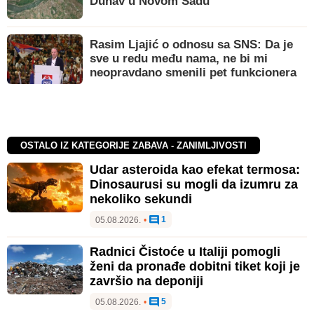
Dunav u Novom Sadu
Rasim Ljajić o odnosu sa SNS: Da je
sve u redu među nama, ne bi mi
neopravdano smenili pet funkcionera
OSTALO IZ KATEGORIJE ZABAVA - ZANIMLJIVOSTI
Udar asteroida kao efekat termosa:
Dinosaurusi su mogli da izumru za
nekoliko sekundi
1
05.08.2026.
•
Radnici Čistoće u Italiji pomogli
ženi da pronađe dobitni tiket koji je
završio na deponiji
5
05.08.2026.
•