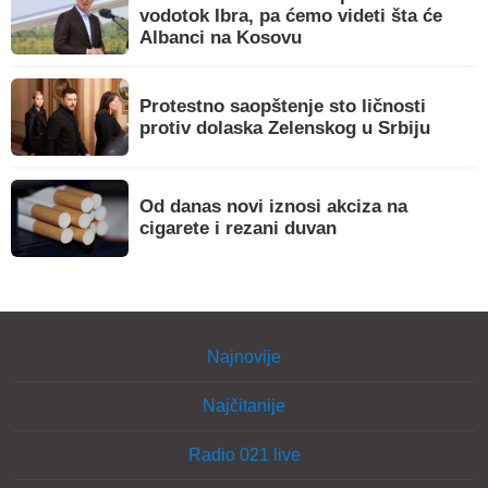
vodotok Ibra, pa ćemo videti šta će
Albanci na Kosovu
Protestno saopštenje sto ličnosti
protiv dolaska Zelenskog u Srbiju
Od danas novi iznosi akciza na
cigarete i rezani duvan
Najnovije
Najčitanije
Radio 021 live