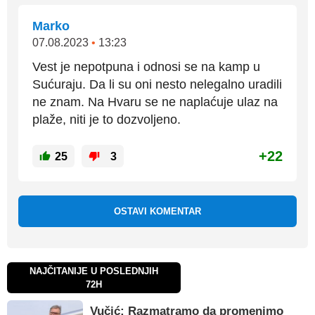
Marko
07.08.2023
•
13:23
Vest je nepotpuna i odnosi se na kamp u
Sućuraju. Da li su oni nesto nelegalno uradili
ne znam. Na Hvaru se ne naplaćuje ulaz na
plaže, niti je to dozvoljeno.
+22
25
3
OSTAVI KOMENTAR
NAJČITANIJE U POSLEDNJIH
72H
Vučić: Razmatramo da promenimo