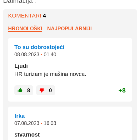
Dalmacija".
KOMENTARI
4
HRONOLOŠKI
NAJPOPULARNIJI
To su dobrostojeći
08.08.2023
•
01:40
Ljudi
HR turizam je mašina novca.
+8
8
0
frka
07.08.2023
•
16:03
stvarnost