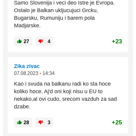
Samo Slovenija i veci deo Istre je Evropa.
Ostalo je Balkan ukljucujuci Grcku,
Bugarsku, Rumuniju i barem pola
Madjarske.
+23
27
4
Zika zivac
07.08.2023
•
14:34
Kao i svuda na balkanu radi ko sta hoce
koliko hoce. Aj'd oni koji nisu u EU to
nekako,al ovi cudo, srecom vazduh za sad
dzabe.
+25
28
3