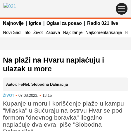
Najnovije
|
Igrice
|
Oglasi za posao
|
Radio 021 live
Novi Sad
Info
Život
Zabava
Najčitanije
Najkomentarisanije
Naj
Na plaži na Hvaru naplaćuju i
ulazak u more
Autor: FoNet, Slobodna Dalmacija
•
•
ŽIVOT
07.08.2023.
13:15
Kupanje u moru i korišćenje plaže u kampu
"Mlaska" u Sućuraju na ostrvu Hvar se pod
formom "dnevnog boravka" ilegalno
naplaćuje dva evra, piše "Slobodna