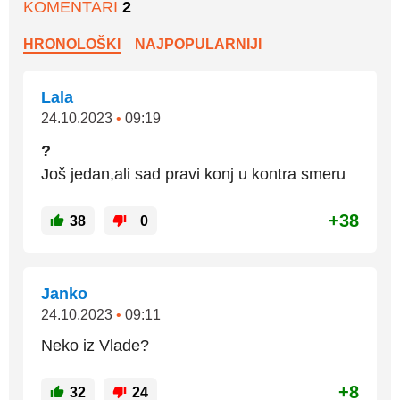
KOMENTARI
2
HRONOLOŠKI
NAJPOPULARNIJI
Lala
24.10.2023
•
09:19
?
Još jedan,ali sad pravi konj u kontra smeru
+38
38
0
Janko
24.10.2023
•
09:11
Neko iz Vlade?
+8
32
24