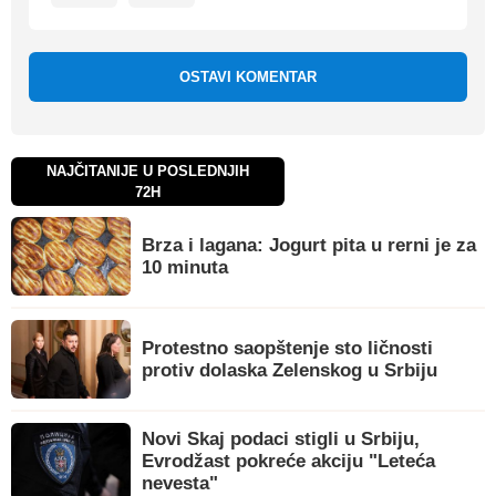
OSTAVI KOMENTAR
NAJČITANIJE U POSLEDNJIH
72H
Brza i lagana: Jogurt pita u rerni je za
10 minuta
Protestno saopštenje sto ličnosti
protiv dolaska Zelenskog u Srbiju
Novi Skaj podaci stigli u Srbiju,
Evrodžast pokreće akciju "Leteća
nevesta"