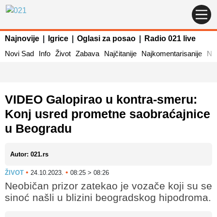
Najnovije
|
Igrice
|
Oglasi za posao
|
Radio 021 live
Novi Sad
Info
Život
Zabava
Najčitanije
Najkomentarisanije
Naj
VIDEO Galopirao u kontra-smeru:
Konj usred prometne saobraćajnice
u Beogradu
Autor: 021.rs
•
•
ŽIVOT
24.10.2023.
08:25 > 08:26
Neobičan prizor zatekao je vozače koji su se
sinoć našli u blizini beogradskog hipodroma.