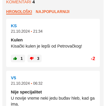
KOMENTARI
4
HRONOLOŠKI
NAJPOPULARNIJI
KS
21.10.2024
•
21:34
Kulen
Kisački kulen je lepši od Petrovačkog!
-2
1
3
V5
21.10.2024
•
06:32
Nije specijalitet
U novije vreme neki jedu buđav hleb, kad ga
ima.