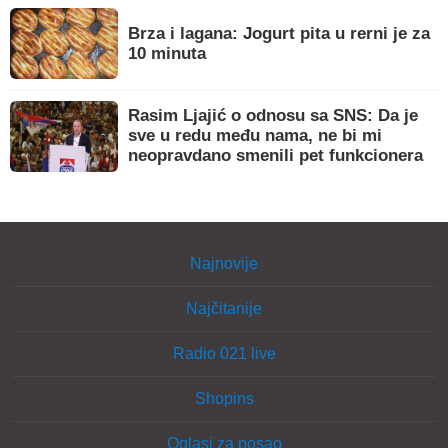
Brza i lagana: Jogurt pita u rerni je za
10 minuta
Rasim Ljajić o odnosu sa SNS: Da je
sve u redu među nama, ne bi mi
neopravdano smenili pet funkcionera
Najnovije
Najčitanije
Radio 021 live
Shopins
Oglasi za posao