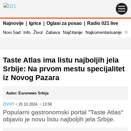
Najnovije
|
Igrice
|
Oglasi za posao
|
Radio 021 live
Novi Sad
Info
Život
Zabava
Najčitanije
Najkomentarisanije
Naj
Taste Atlas ima listu najboljih jela
Srbije: Na prvom mestu specijalitet
iz Novog Pazara
Autor: Euronews Srbija
•
•
ŽIVOT
20.10.2024.
13:58
Popularni gastronomski portal "Taste Atlas"
objavio je novu listu najboljih jela Srbije.