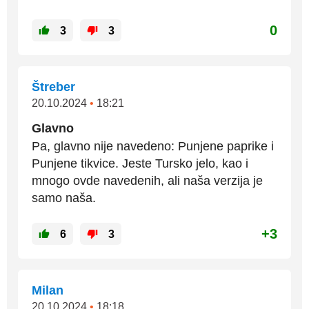
0
3
3
Štreber
20.10.2024
•
18:21
Glavno
Pa, glavno nije navedeno: Punjene paprike i
Punjene tikvice. Jeste Tursko jelo, kao i
mnogo ovde navedenih, ali naša verzija je
samo naša.
+3
6
3
Milan
20.10.2024
•
18:18