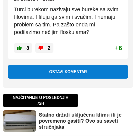
Turci burekom nazivaju sve bureke sa svim
filovima. I filuju ga svim i svačim. I nemaju
problem sa tim. Pa zašto onda mi
podilazimo nečijim floskulama?
+6
8
2
OSTAVI KOMENTAR
NAJČITANIJE U POSLEDNJIH
72H
Stalno držati uključenu klimu ili je
povremeno gasiti? Ovo su saveti
stručnjaka