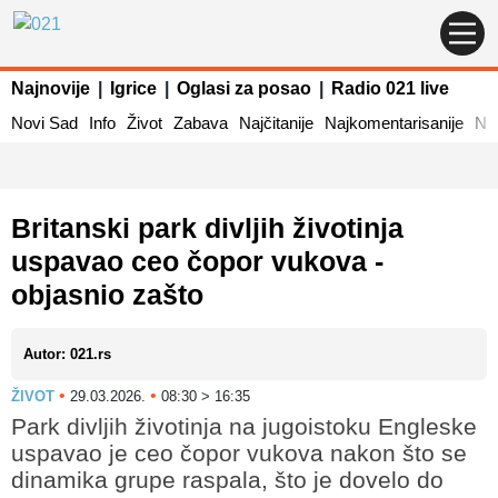
Najnovije
|
Igrice
|
Oglasi za posao
|
Radio 021 live
Novi Sad
Info
Život
Zabava
Najčitanije
Najkomentarisanije
Naj
Britanski park divljih životinja
uspavao ceo čopor vukova -
objasnio zašto
Autor: 021.rs
•
•
ŽIVOT
29.03.2026.
08:30 > 16:35
Park divljih životinja na jugoistoku Engleske
uspavao je ceo čopor vukova nakon što se
dinamika grupe raspala, što je dovelo do