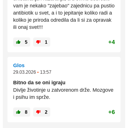
vam je nekako "zajebao" zajednicu pa pustio
antibiotik u svet, a i to jepitanje koliko radi a
koliko je priroda odredila da li si za opravak
ili onaj svet!!!
+4
5
1
Glos
29.03.2026
•
13:57
Bitno da se oni igraju
Divlje životinje u zatvorenom drže. Mozgove
i psihu im sprže.
+6
8
2