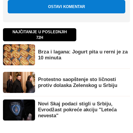
OSTAVI KOMENTAR
NAJČITANIJE U POSLEDNJIH
72H
Brza i lagana: Jogurt pita u rerni je za
10 minuta
Protestno saopštenje sto ličnosti
protiv dolaska Zelenskog u Srbiju
Novi Skaj podaci stigli u Srbiju,
Evrodžast pokreće akciju "Leteća
nevesta"