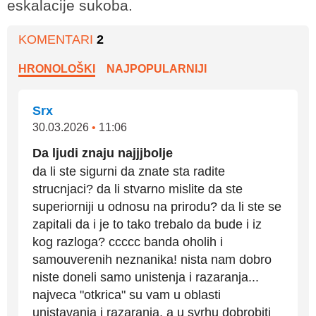
eskalacije sukoba.
KOMENTARI
2
HRONOLOŠKI
NAJPOPULARNIJI
Srx
30.03.2026
•
11:06
Da ljudi znaju najjjbolje
da li ste sigurni da znate sta radite
strucnjaci? da li stvarno mislite da ste
superiorniji u odnosu na prirodu? da li ste se
zapitali da i je to tako trebalo da bude i iz
kog razloga? ccccc banda oholih i
samouverenih neznanika! nista nam dobro
niste doneli samo unistenja i razaranja...
najveca "otkrica" su vam u oblasti
unistavanja i razaranja, a u svrhu dobrobiti