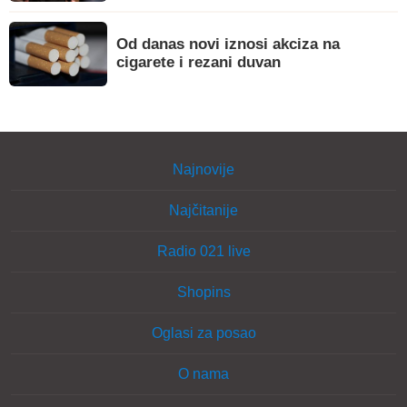
Od danas novi iznosi akciza na
cigarete i rezani duvan
Najnovije
Najčitanije
Radio 021 live
Shopins
Oglasi za posao
O nama