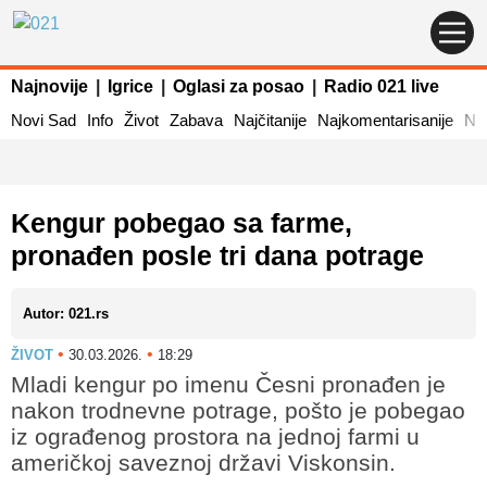
Najnovije
|
Igrice
|
Oglasi za posao
|
Radio 021 live
Novi Sad
Info
Život
Zabava
Najčitanije
Najkomentarisanije
Naj
Kengur pobegao sa farme,
pronađen posle tri dana potrage
Autor: 021.rs
•
•
ŽIVOT
30.03.2026.
18:29
Mladi kengur po imenu Česni pronađen je
nakon trodnevne potrage, pošto je pobegao
iz ograđenog prostora na jednoj farmi u
američkoj saveznoj državi Viskonsin.