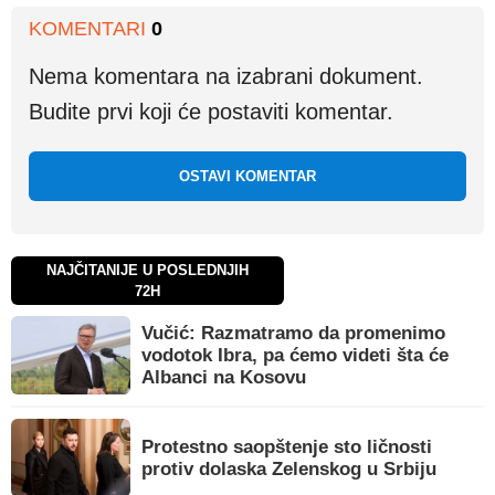
KOMENTARI
0
Nema komentara na izabrani dokument.
Budite prvi koji će postaviti komentar.
OSTAVI KOMENTAR
NAJČITANIJE U POSLEDNJIH
72H
Vučić: Razmatramo da promenimo
vodotok Ibra, pa ćemo videti šta će
Albanci na Kosovu
Protestno saopštenje sto ličnosti
protiv dolaska Zelenskog u Srbiju