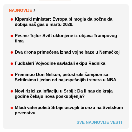
NAJNOVIJE
Kiparski ministar: Evropa bi mogla da počne da
dobija naš gas u martu 2028.
Pesme Tejlor Svift uklonjene iz objava Trampovog
tima
Dva drona primećena iznad vojne baze u Nemačkoj
Fudbaleri Vojvodine savladali ekipu Radnika
Preminuo Don Nelson, petostruki šampion sa
Seltiksima i jedan od najuspešnijih trenera u NBA
Novi rizici za inflaciju u Srbiji: Da li nas do kraja
godine čekaju nova poskupljenja?
Mladi vaterpolisti Srbije osvojili bronzu na Svetskom
prvenstvu
SVE NAJNOVIJE VESTI