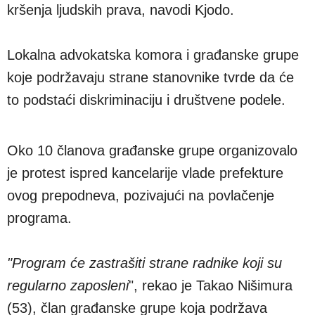
kršenja ljudskih prava, navodi Kjodo.
Lokalna advokatska komora i građanske grupe
koje podržavaju strane stanovnike tvrde da će
to podstaći diskriminaciju i društvene podele.
Oko 10 članova građanske grupe organizovalo
je protest ispred kancelarije vlade prefekture
ovog prepodneva, pozivajući na povlačenje
programa.
"Program će zastrašiti strane radnike koji su
regularno zaposleni
", rekao je Takao Nišimura
(53), član građanske grupe koja podržava