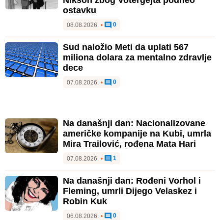
ostavku
0
08.08.2026.
•
Sud naložio Meti da uplati 567
miliona dolara za mentalno zdravlje
dece
0
07.08.2026.
•
Na današnji dan: Nacionalizovane
američke kompanije na Kubi, umrla
Mira Trailović, rođena Mata Hari
1
07.08.2026.
•
Na današnji dan: Rođeni Vorhol i
Fleming, umrli Dijego Velaskez i
Robin Kuk
0
06.08.2026.
•