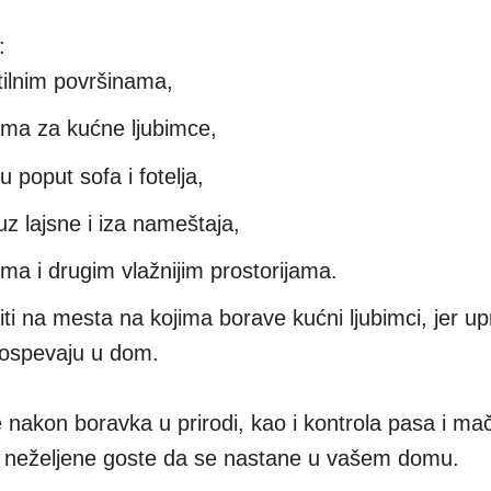
:
tilnim površinama,
kama za kućne ljubimce,
poput sofa i fotelja,
z lajsne i iza nameštaja,
a i drugim vlažnijim prostorijama.
ti na mesta na kojima borave kućni ljubimci, jer u
 dospevaju u dom.
nakon boravka u prirodi, kao i kontrola pasa i ma
te neželjene goste da se nastane u vašem domu.