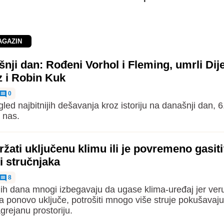
AGAZIN
nji dan: Rođeni Vorhol i Fleming, umrli Dij
z i Robin Kuk
0
led najbitnijih dešavanja kroz istoriju na današnji dan, 6
 nas.
ržati uključenu klimu ili je povremeno gasit
i stručnjaka
8
ih dana mnogi izbegavaju da ugase klima-uređaj jer ver
a ponovo uključe, potrošiti mnogo više struje pokušavaju
grejanu prostoriju.