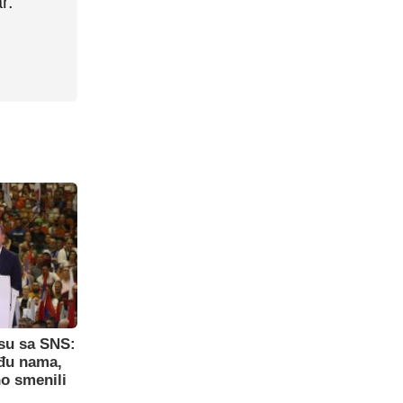
r.
su sa SNS:
eđu nama,
o smenili