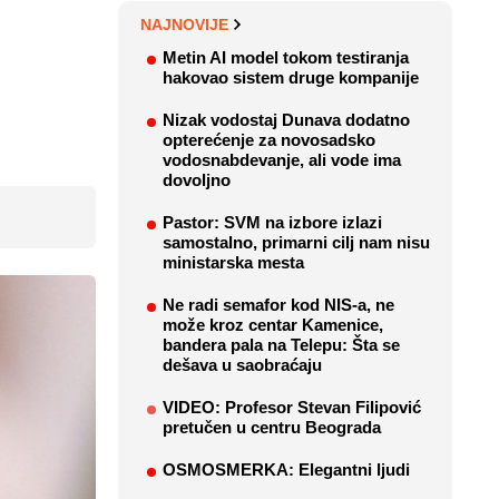
NAJNOVIJE
Metin AI model tokom testiranja
hakovao sistem druge kompanije
Nizak vodostaj Dunava dodatno
opterećenje za novosadsko
vodosnabdevanje, ali vode ima
dovoljno
Pastor: SVM na izbore izlazi
samostalno, primarni cilj nam nisu
ministarska mesta
Ne radi semafor kod NIS-a, ne
može kroz centar Kamenice,
bandera pala na Telepu: Šta se
dešava u saobraćaju
VIDEO: Profesor Stevan Filipović
pretučen u centru Beograda
OSMOSMERKA: Elegantni ljudi