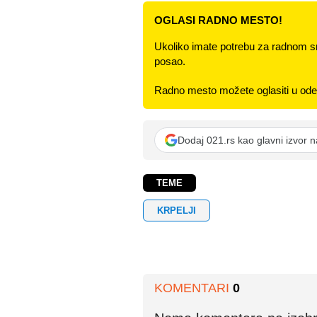
OGLASI RADNO MESTO!
Ukoliko imate potrebu za radnom s
posao.
Radno mesto možete oglasiti u odel
Dodaj 021.rs kao glavni izvor 
TEME
KRPELJI
KOMENTARI
0