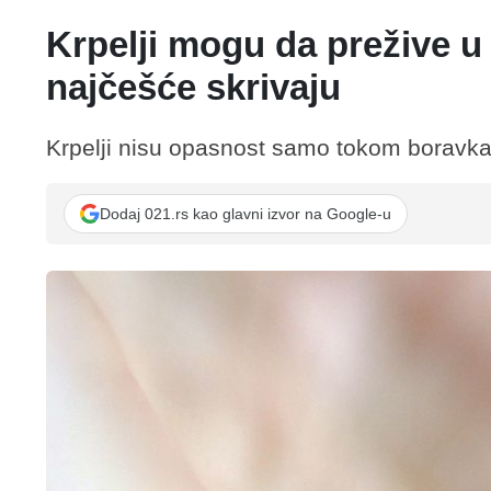
Krpelji mogu da prežive u
najčešće skrivaju
Krpelji nisu opasnost samo tokom boravka 
Dodaj 021.rs kao glavni izvor na Google-u