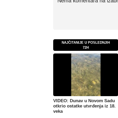
Nema komentara na izabran
NAJČITANIJE U POSLEDNJIH
72H
VIDEO: Dunav u Novom Sadu
otkrio ostatke utvrđenja iz 18.
veka