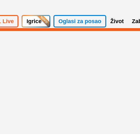
 Live
Igrice
Oglasi za posao
Život
Za