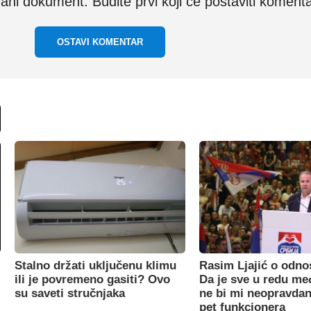
i dokument. Budite prvi koji će postaviti komenta
OSTAVI KOMENTAR
Stalno držati uključenu klimu
Rasim Ljajić o odno
ili je povremeno gasiti? Ovo
Da je sve u redu m
su saveti stručnjaka
ne bi mi neopravdan
pet funkcionera