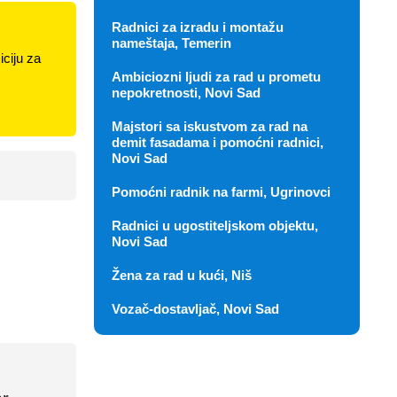
Radnici za izradu i montažu
nameštaja, Temerin
ciju za
Ambiciozni ljudi za rad u prometu
nepokretnosti, Novi Sad
Majstori sa iskustvom za rad na
demit fasadama i pomoćni radnici,
Novi Sad
Pomoćni radnik na farmi, Ugrinovci
Radnici u ugostiteljskom objektu,
Novi Sad
Žena za rad u kući, Niš
Vozač-dostavljač, Novi Sad