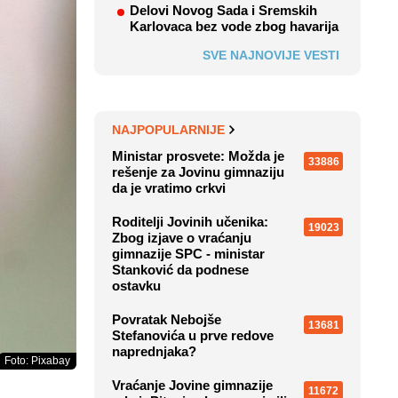
Delovi Novog Sada i Sremskih
Karlovaca bez vode zbog havarija
SVE NAJNOVIJE VESTI
NAJPOPULARNIJE
Ministar prosvete: Možda je
33886
rešenje za Jovinu gimnaziju
da je vratimo crkvi
Roditelji Jovinih učenika:
19023
Zbog izjave o vraćanju
gimnazije SPC - ministar
Stanković da podnese
ostavku
Povratak Nebojše
13681
Stefanovića u prve redove
naprednjaka?
Foto: Pixabay
Vraćanje Jovine gimnazije
11672