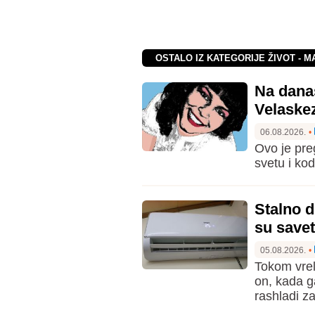
OSTALO IZ KATEGORIJE ŽIVOT - M
Na današ
Velaske
06.08.2026.
•
Ovo je preg
svetu i kod
Stalno d
su savet
05.08.2026.
•
Tokom vrel
on, kada g
rashladi za