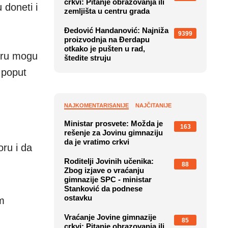
crkvi: Pitanje obrazovanja ili
 doneti i
zemljišta u centru grada
Đedović Handanović: Najniža
9399
proizvodnja na Đerdapu
otkako je pušten u rad,
oru mogu
štedite struju
 poput
NAJKOMENTARISANIJE
NAJČITANIJE
Ministar prosvete: Možda je
163
rešenje za Jovinu gimnaziju
da je vratimo crkvi
oru i da
Roditelji Jovinih učenika:
88
Zbog izjave o vraćanju
gimnazije SPC - ministar
Stanković da podnese
ostavku
m
Vraćanje Jovine gimnazije
85
crkvi: Pitanje obrazovanja ili