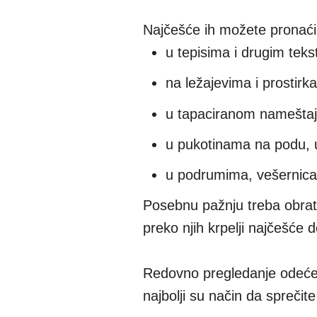
Najčešće ih možete pronaći
u tepisima i drugim teks
na ležajevima i prostir
u tapaciranom nameštaju 
u pukotinama na podu, u
u podrumima, vešernicam
Posebnu pažnju treba obrati
preko njih krpelji najčešće
Redovno pregledanje odeće 
najbolji su način da spreči