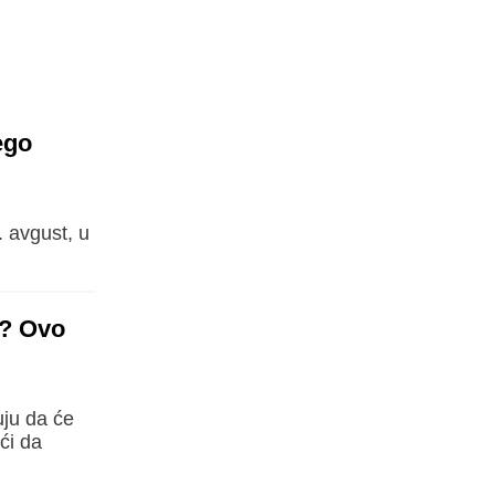
ego
. avgust, u
i? Ovo
uju da će
ći da