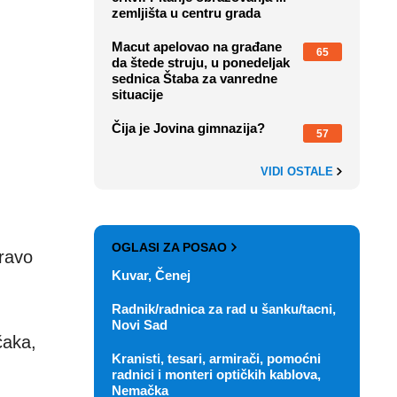
zemljišta u centru grada
Macut apelovao na građane
65
da štede struju, u ponedeljak
sednica Štaba za vanredne
situacije
Čija je Jovina gimnazija?
57
VIDI OSTALE
OGLASI ZA POSAO
pravo
Kuvar, Čenej
Radnik/radnica za rad u šanku/tacni,
Novi Sad
čaka,
Kranisti, tesari, armirači, pomoćni
radnici i monteri optičkih kablova,
Nemačka