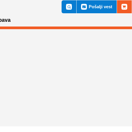
Pošalji vest
bava