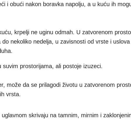
i i obući nakon boravka napolju, a u kuću ih mogu
 kuću, krpelji ne uginu odmah. U zatvorenom prost
do nekoliko nedelja, u zavisnosti od vrste i uslova
duha.
 suvim prostorijama, ali postoje izuzeci.
er, može da se prilagodi životu u zatvorenom prost
ih vrsta.
e uglavnom skrivaju na tamnim, mirnim i zaklonjeni