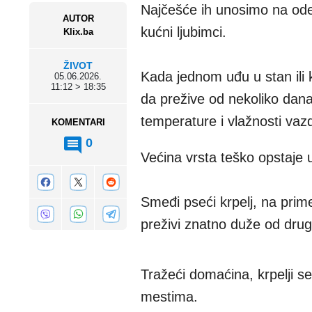
Najčešće ih unosimo na odeć
AUTOR
kućni ljubimci.
Klix.ba
ŽIVOT
Kada jednom uđu u stan ili
05.06.2026.
11:12 > 18:35
da prežive od nekoliko dana 
temperature i vlažnosti vaz
KOMENTARI
0
Većina vrsta teško opstaje u
Smeđi pseći krpelj, na prim
preživi znatno duže od drug
Tražeći domaćina, krpelji s
mestima.