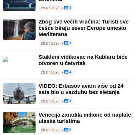
1
29.07.2026.
•
Zbog sve većih vrućina: Turisti sve
češće biraju sever Evrope umesto
Mediterana
1
29.07.2026.
•
Stakleni vidikovac na Kablaru biće
otvoren u četvrtak
4
29.07.2026.
•
VIDEO: Erbasov avion više od 24
sata bio u vazduhu bez sletanja
1
29.07.2026.
•
Venecija zaradila milione od naplate
ulaska turistima
0
28.07.2026.
•