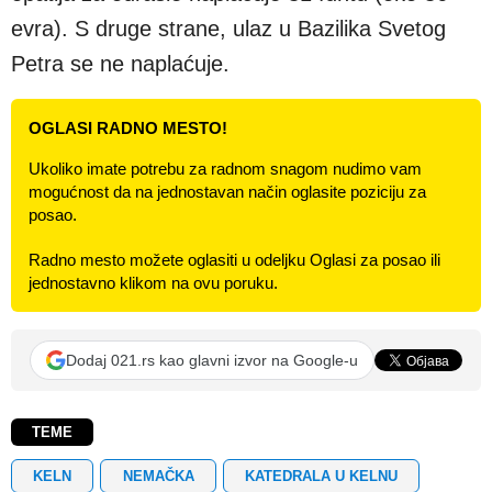
evra). S druge strane, ulaz u Bazilika Svetog
Petra se ne naplaćuje.
OGLASI RADNO MESTO!
Ukoliko imate potrebu za radnom snagom nudimo vam
mogućnost da na jednostavan način oglasite poziciju za
posao.
Radno mesto možete oglasiti u odeljku Oglasi za posao ili
jednostavno klikom na ovu poruku.
Dodaj 021.rs kao glavni izvor na Google-u
TEME
KELN
NEMAČKA
KATEDRALA U KELNU