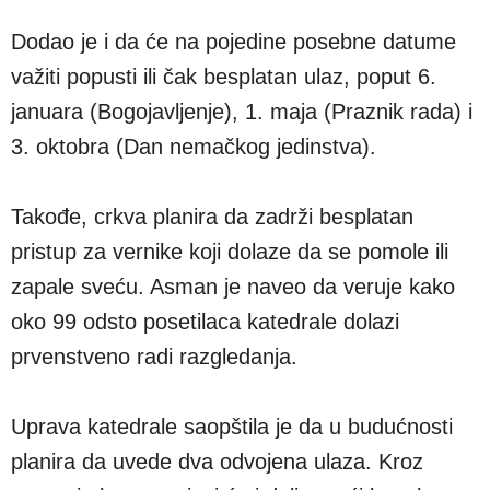
Dodao je i da će na pojedine posebne datume
važiti popusti ili čak besplatan ulaz, poput 6.
januara (Bogojavljenje), 1. maja (Praznik rada) i
3. oktobra (Dan nemačkog jedinstva).
Takođe, crkva planira da zadrži besplatan
pristup za vernike koji dolaze da se pomole ili
zapale sveću. Asman je naveo da veruje kako
oko 99 odsto posetilaca katedrale dolazi
prvenstveno radi razgledanja.
Uprava katedrale saopštila je da u budućnosti
planira da uvede dva odvojena ulaza. Kroz