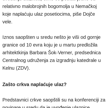
relativno malobrojnih bogomolja u Nemačkoj
koje naplaćuju ulaz posetiocima, piše Dojče
vele.
Iznos saopšten u sredu nešto je viši od gornje
granice od 10 evra koju je u martu predložila
arhitektkinja Barbara Šok-Verner, predsednica
Centralnog udruženja za izgradnju katedrale u
Kelnu (ZDV).
Zašto crkva naplaćuje ulaz?
Predstavnici crkve saopštili su na konferenciji za
novinare u sredu da je uvođenje ulaznice