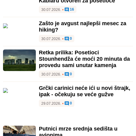
Kablaru otvoren za posetioce
16
30.07.2026.
•
Zašto je avgust najlepši mesec za
hiking?
0
30.07.2026.
•
Retka prilika: Posetioci
Stounhendža će moći 20 minuta da
provedu sami unutar kamenja
0
30.07.2026.
•
Grčki carinici neće ići u novi štrajk,
ipak - očekuju se veće gužve
0
29.07.2026.
•
Putnici mrze srednja sedišta u
avionima