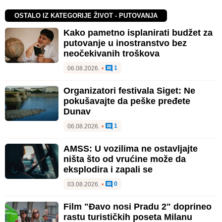
OSTALO IZ KATEGORIJE ŽIVOT - PUTOVANJA
Kako pametno isplanirati budžet za
putovanje u inostranstvo bez
neočekivanih troškova
1
06.08.2026.
•
Organizatori festivala Siget: Ne
pokušavajte da peške pređete
Dunav
1
06.08.2026.
•
AMSS: U vozilima ne ostavljajte
ništa što od vrućine može da
eksplodira i zapali se
0
03.08.2026.
•
Film "Đavo nosi Pradu 2" doprineo
rastu turističkih poseta Milanu