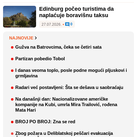
Edinburg počeo turistima da
naplaćuje boravišnu taksu
0
27.07.2026.
•
NAJNOVIJE
Gužva na Batrovcima, čeka se četiri sata
Partizan pobedio Tobol
I danas veoma toplo, posle podne mogući pljuskovi i
grmljavina
Radari već postavljeni: Šta se dešava u saobraćaju
Na današnji dan: Nacionalizovane američke
kompanije na Kubi, umrla Mira Trailović, rođena
Mata Hari
BROJ PO BROJ: Zna se red
Zbog požara u Deliblatskoj peščari evakuacija