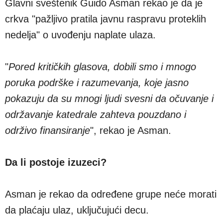
Glavni sveštenik Guido Asman rekao je da je
crkva "pažljivo pratila javnu raspravu proteklih
nedelja" o uvođenju naplate ulaza.
"
Pored kritičkih glasova, dobili smo i mnogo
poruka podrške i razumevanja, koje jasno
pokazuju da su mnogi ljudi svesni da očuvanje i
održavanje katedrale zahteva pouzdano i
održivo finansiranje
", rekao je Asman.
Da li postoje izuzeci?
Asman je rekao da određene grupe neće morati
da plaćaju ulaz, uključujući decu.