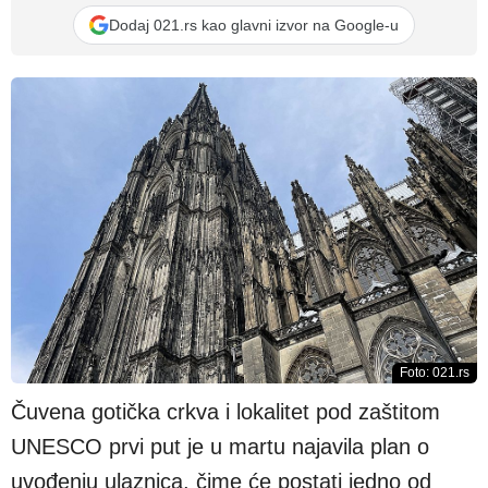
Dodaj 021.rs kao glavni izvor na Google-u
Foto: 021.rs
Čuvena gotička crkva i lokalitet pod zaštitom
UNESCO prvi put je u martu najavila plan o
uvođenju ulaznica, čime će postati jedno od