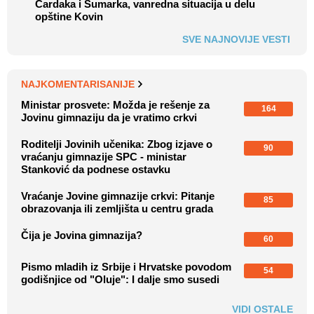
Čardaka i Šumarka, vanredna situacija u delu
opštine Kovin
SVE NAJNOVIJE VESTI
NAJKOMENTARISANIJE
Ministar prosvete: Možda je rešenje za
164
Jovinu gimnaziju da je vratimo crkvi
Roditelji Jovinih učenika: Zbog izjave o
90
vraćanju gimnazije SPC - ministar
Stanković da podnese ostavku
Vraćanje Jovine gimnazije crkvi: Pitanje
85
obrazovanja ili zemljišta u centru grada
Čija je Jovina gimnazija?
60
Pismo mladih iz Srbije i Hrvatske povodom
54
godišnjice od "Oluje": I dalje smo susedi
VIDI OSTALE