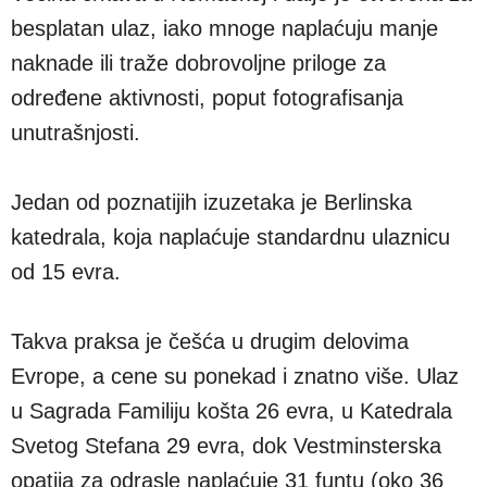
besplatan ulaz, iako mnoge naplaćuju manje
naknade ili traže dobrovoljne priloge za
određene aktivnosti, poput fotografisanja
unutrašnjosti.
Jedan od poznatijih izuzetaka je Berlinska
katedrala, koja naplaćuje standardnu ulaznicu
od 15 evra.
Takva praksa je češća u drugim delovima
Evrope, a cene su ponekad i znatno više. Ulaz
u Sagrada Familiju košta 26 evra, u Katedrala
Svetog Stefana 29 evra, dok Vestminsterska
opatija za odrasle naplaćuje 31 funtu (oko 36