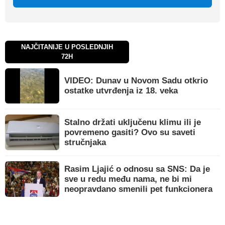
NAJČITANIJE U POSLEDNJIH
72H
VIDEO: Dunav u Novom Sadu otkrio
ostatke utvrđenja iz 18. veka
Stalno držati uključenu klimu ili je
povremeno gasiti? Ovo su saveti
stručnjaka
Rasim Ljajić o odnosu sa SNS: Da je
sve u redu među nama, ne bi mi
neopravdano smenili pet funkcionera