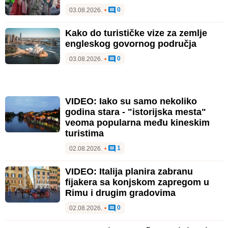
0
03.08.2026.
•
Kako do turističke vize za zemlje
engleskog govornog područja
0
03.08.2026.
•
VIDEO: Iako su samo nekoliko
godina stara - "istorijska mesta"
veoma popularna među kineskim
turistima
1
02.08.2026.
•
VIDEO: Italija planira zabranu
fijakera sa konjskom zapregom u
Rimu i drugim gradovima
0
02.08.2026.
•