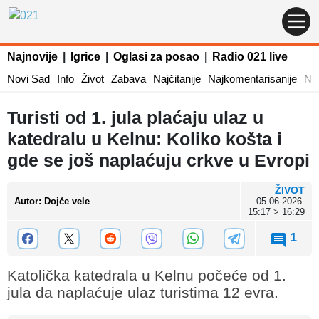
Najnovije
|
Igrice
|
Oglasi za posao
|
Radio 021 live
Novi Sad
Info
Život
Zabava
Najčitanije
Najkomentarisanije
Naj
Turisti od 1. jula plaćaju ulaz u
katedralu u Kelnu: Koliko košta i
gde se još naplaćuju crkve u Evropi
ŽIVOT
Autor
:
Dojče vele
05.06.2026.
15:17 > 16:29
1
Katolička katedrala u Kelnu počeće od 1.
jula da naplaćuje ulaz turistima 12 evra.