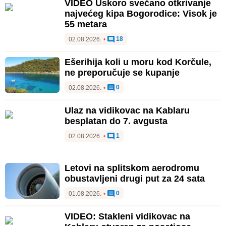
VIDEO Uskoro svečano otkrivanje
najvećeg kipa Bogorodice: Visok je
55 metara
18
02.08.2026.
•
Ešerihija koli u moru kod Korčule,
ne preporučuje se kupanje
0
02.08.2026.
•
Ulaz na vidikovac na Kablaru
besplatan do 7. avgusta
1
02.08.2026.
•
Letovi na splitskom aerodromu
obustavljeni drugi put za 24 sata
0
01.08.2026.
•
VIDEO: Stakleni vidikovac na