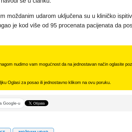
 navodi se u članku.
m moždanim udarom uključena su u kliničko ispitiv
ogao je kod više od 95 procenata pacijenata da pos
nagom nudimo vam mogućnost da na jednostavan način oglasite pozi
jku Oglasi za posao ili jednostavno klikom na ovu poruku.
na Google-u