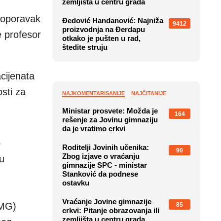
zemljišta u centru grada
a oporavak
Đedović Handanović: Najniža
9412
proizvodnja na Đerdapu
e profesor
otkako je pušten u rad,
štedite struju
acijenata
sti za
NAJKOMENTARISANIJE
NAJČITANIJE
Ministar prosvete: Možda je
164
rešenje za Jovinu gimnaziju
da je vratimo crkvi
o
Roditelji Jovinih učenika:
90
Zbog izjave o vraćanju
nu
gimnazije SPC - ministar
Stanković da podnese
ostavku
Vraćanje Jovine gimnazije
EMG)
85
crkvi: Pitanje obrazovanja ili
zemljišta u centru grada