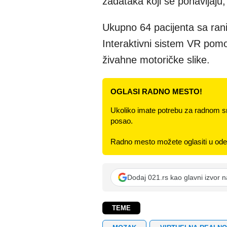
zadataka koji se ponavljaju,
Ukupno 64 pacijenta sa rani
Interaktivni sistem VR pom
živahne motoričke slike.
OGLASI RADNO MESTO!
Ukoliko imate potrebu za radnom s
posao.
Radno mesto možete oglasiti u odel
Dodaj 021.rs kao glavni izvor 
TEME