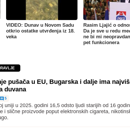
VIDEO: Dunav u Novom Sadu
Rasim Ljajić o odno
otkrio ostatke utvrđenja iz 18.
Da je sve u redu m
veka
ne bi mi neopravdan
pet funkcionera
DRAVLJE
e pušača u EU, Bugarska i dalje ima najvi
ka duvana
5
 uniji u 2025. godini 16,5 odsto ljudi starijih od 16 godin
 i slične proizvode poput elektronskih cigareta, nikotins
ugo.