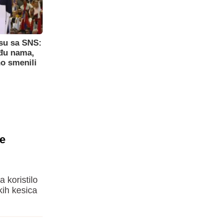
su sa SNS:
eđu nama,
o smenili
še
a koristilo
kih kesica