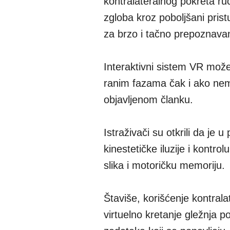
kontralateralnog pokreta ru
zgloba kroz poboljšani pri
za brzo i tačno prepoznava
Interaktivni sistem VR mož
ranim fazama čak i ako nem
objavljenom članku.
Istraživači su otkrili da j
kinestetičke iluzije i kontr
slika i motoričku memoriju.
Štaviše, korišćenje kontra
virtuelno kretanje gležnja p