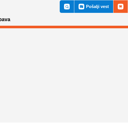
Pošalji vest
bava