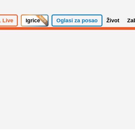
 Live
Igrice
Oglasi za posao
Život
Za