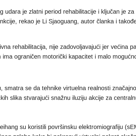
dara je zlatni period rehabilitacije i ključan je z
nkcije, rekao je Li Sjaoguang, autor članka i takođ
a rehabilitacija, nije zadovoljavajući jer većina p
ma ograničen motorički kapacitet i malo mogućno
 smatra se da tehnike virtuelna realnosti značajn
ih slika stvarajući snažnu iluziju akcije za central
Beihang su koristili površinsku elektromiografiju (s