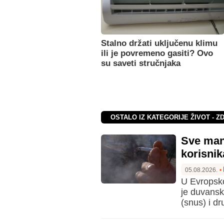
Stalno držati uključenu klimu
ili je povremeno gasiti? Ovo
su saveti stručnjaka
OSTALO IZ KATEGORIJE ŽIVOT - Z
Sve manj
korisni
05.08.2026.
•
U Evropskoj
je duvanske
(snus) i dr