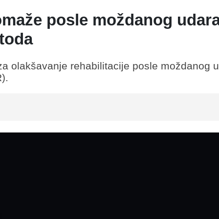
pomaže posle moždanog udara
toda
 za olakšavanje rehabilitacije posle moždanog 
).