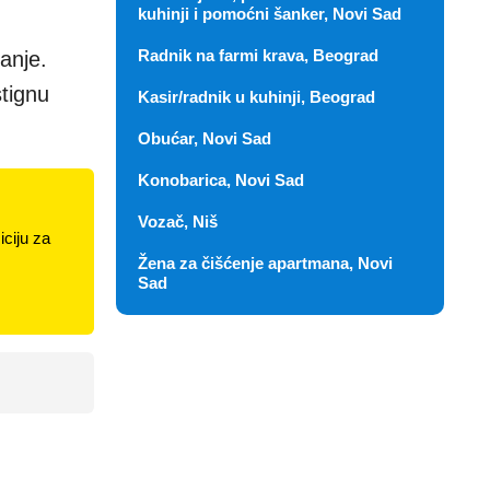
kuhinji i pomoćni šanker, Novi Sad
Radnik na farmi krava, Beograd
anje.
tignu
Kasir/radnik u kuhinji, Beograd
Obućar, Novi Sad
Konobarica, Novi Sad
Vozač, Niš
ciju za
Žena za čišćenje apartmana, Novi
Sad