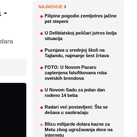
NAJNOVIJE
 -
Filipine pogodio zemljotres jačine
pet stepeni
U Deliblatskoj peščari jutros bolja
situacija
udara
Pucnjava u srednjoj školi na
Tajlandu, najmanje šest žrtava
FOTO: U Novom Pazaru
zaplenjena falsifikovana roba
svetskih brendova
U Novom Sadu za jedan dan
rođeno 14 beba
Radari već postavljeni: Šta se
dešava u saobraćaju
Blizu milijarde dolara kazne za
Metu zbog ugrožavanja dece na
internetu