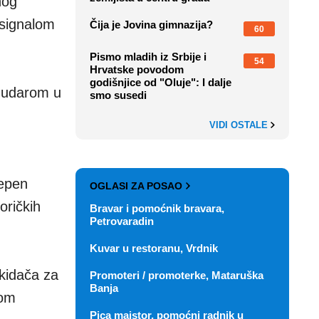
nog
 signalom
Čija je Jovina gimnazija?
60
Pismo mladih iz Srbije i
54
Hrvatske povodom
godišnjice od "Oluje": I dalje
m udarom u
smo susedi
VIDI OSTALE
tepen
OGLASI ZA POSAO
oričkih
Bravar i pomoćnik bravara,
Petrovaradin
Kuvar u restoranu, Vrdnik
okidača za
Promoteri / promoterke, Mataruška
Banja
kom
Pica majstor, pomoćni radnik u