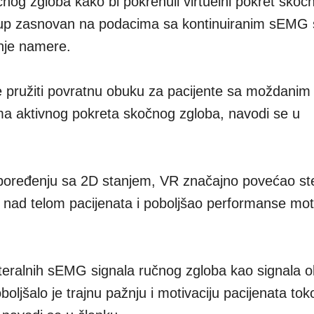
čnog zgloba kako bi pokrenuli virtuelni pokret skoč
stup zasnovan na podacima sa kontinuiranim sEMG
nje namere.
e pružiti povratnu obuku za pacijente sa moždani
a aktivnog pokreta skočnog zgloba, navodi se u
e u poređenju sa 2D stanjem, VR značajno povećao s
olu nad telom pacijenata i poboljšao performanse mot
lateralnih sEMG signala ručnog zgloba kao signala 
oboljšalo je trajnu pažnju i motivaciju pacijenata to