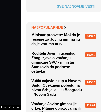
SVE NAJNOVIJE VESTI
NAJPOPULARNIJE
Ministar prosvete: Možda je
34324
rešenje za Jovinu gimnaziju
da je vratimo crkvi
Roditelji Jovinih učenika:
19249
Zbog izjave o vraćanju
gimnazije SPC - ministar
Stanković da podnese
ostavku
Vučić najavio skup u Novom
14534
Sadu: Očekujem pobedu na
nivou Srbije, ali i u Beogradu
i Novom Sadu
Vraćanje Jovine gimnazije
11924
Foto: Pixabay
crkvi: Pitanje obrazovanja ili