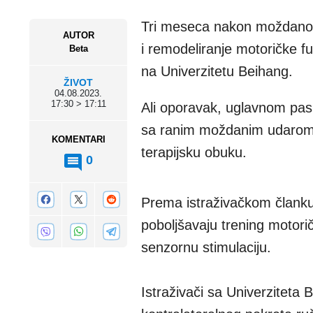
Tri meseca nakon moždanog u
AUTOR
i remodeliranje motoričke fu
Beta
na Univerzitetu Beihang.
ŽIVOT
04.08.2023.
17:30 > 17:11
Ali oporavak, uglavnom pasivn
sa ranim moždanim udarom i
KOMENTARI
terapijsku obuku.
0
Prema istraživačkom članku,
poboljšavaju trening motoričk
senzornu stimulaciju.
Istraživači sa Univerziteta 