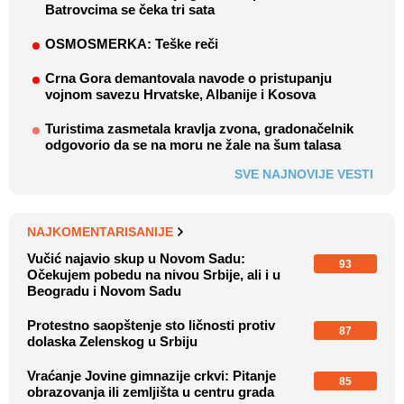
Batrovcima se čeka tri sata
OSMOSMERKA: Teške reči
Crna Gora demantovala navode o pristupanju
vojnom savezu Hrvatske, Albanije i Kosova
Turistima zasmetala kravlja zvona, gradonačelnik
odgovorio da se na moru ne žale na šum talasa
SVE NAJNOVIJE VESTI
NAJKOMENTARISANIJE
Vučić najavio skup u Novom Sadu:
93
Očekujem pobedu na nivou Srbije, ali i u
Beogradu i Novom Sadu
Protestno saopštenje sto ličnosti protiv
87
dolaska Zelenskog u Srbiju
Vraćanje Jovine gimnazije crkvi: Pitanje
85
obrazovanja ili zemljišta u centru grada