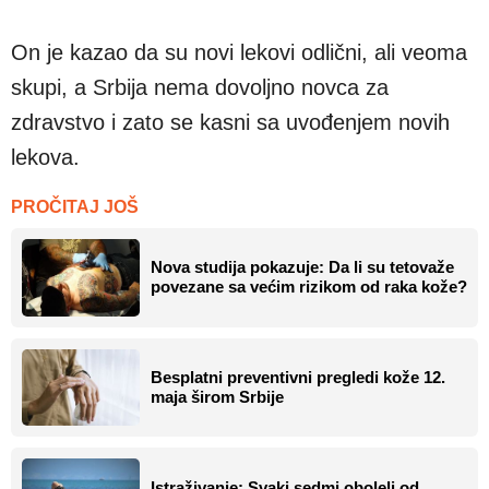
On je kazao da su novi lekovi odlični, ali veoma
skupi, a Srbija nema dovoljno novca za
zdravstvo i zato se kasni sa uvođenjem novih
lekova.
PROČITAJ JOŠ
Nova studija pokazuje: Da li su tetovaže
povezane sa većim rizikom od raka kože?
Besplatni preventivni pregledi kože 12.
maja širom Srbije
Istraživanje: Svaki sedmi oboleli od