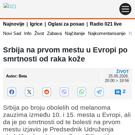
Najnovije
|
Igrice
|
Oglasi za posao
|
Radio 021 live
Novi Sad
Info
Život
Zabava
Najčitanije
Najkomentarisanije
Naj
Srbija na prvom mestu u Evropi po
smrtnosti od raka kože
ŽIVOT
Autor
:
Beta
25.05.2026.
20:00 > 19:56
2
Srbija po broju obolelih od melanoma
zauzima između 10. i 15. mesta u Evropi, ali
da je po smrtnosti od te bolesti na prvom
mestu izjavio je Predsednik Udruženja