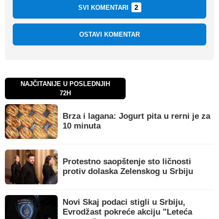
2
SVI KOMENTARI
OSTAVI KOMENTAR
NAJČITANIJE U POSLEDNJIH
72H
Brza i lagana: Jogurt pita u rerni je za
10 minuta
Protestno saopštenje sto ličnosti
protiv dolaska Zelenskog u Srbiju
Novi Skaj podaci stigli u Srbiju,
Evrodžast pokreće akciju "Leteća