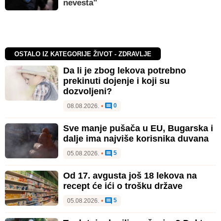
nevesta"
OSTALO IZ KATEGORIJE ŽIVOT - ZDRAVLJE
Da li je zbog lekova potrebno
prekinuti dojenje i koji su
dozvoljeni?
0
08.08.2026.
•
Sve manje pušača u EU, Bugarska i
dalje ima najviše korisnika duvana
5
05.08.2026.
•
Od 17. avgusta još 18 lekova na
recept će ići o trošku države
5
05.08.2026.
•