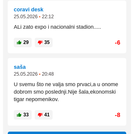
coravi desk
25.05.2026
•
22:12
ALi zato expo i nacionalni stadion.....
-6
29
35
saša
25.05.2026
•
20:48
U svemu što ne valja smo prvaci,a u onome
dobrom smo poslednji.Nije šala,ekonomski
tigar nepomenikov.
-8
33
41