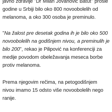
javno zdravlje "Dr Milan Jovanović Batut" prošle
godine u Srbiji bilo oko 800 novoobolelih od
melanoma, a oko 300 osoba je preminulo.
"
Na žalost pre desetak godina ih je bilo oko 500
novoobolelih na godišnjem nivou, a preminulih je
bilo 200
", rekao je Pilipović na konferenciji za
medije povodom obeležavanja meseca borbe
protiv melanoma.
Prema njegovim rečima, na petogodišnjem
nivou imamo 15 odsto više novoobolelih nego
ranije.