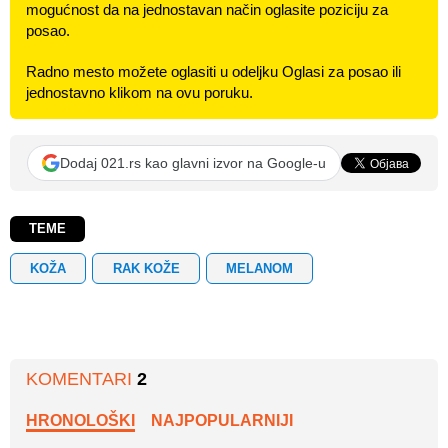
mogućnost da na jednostavan način oglasite poziciju za
posao.
Radno mesto možete oglasiti u odeljku Oglasi za posao ili
jednostavno klikom na ovu poruku.
Dodaj 021.rs kao glavni izvor na Google-u
TEME
KOŽA
RAK KOŽE
MELANOM
KOMENTARI
2
HRONOLOŠKI
NAJPOPULARNIJI