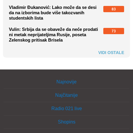
Vladimir Đukanović: Lako može da se desi
83
da na izborima bude više takozvanih
studentskih lista
Vulin: Srbija da se obaveže da neće prodati
73
ni metak neprijateljima Rusije, poseta
Zelenskog pritisak Brisela
VIDI OSTALE
Najnovije
Najčitanije
Radio 021 live
Shopins