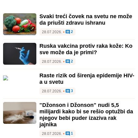
Svaki treći čovek na svetu ne može
da priušti zdravu ishranu
2
28.07.2026.
•
Ruska vakcina protiv raka kože: Ko
sve može da je primi?
2
28.07.2026.
•
Raste rizik od širenja epidemije HIV-
a u svetu
3
28.07.2026.
•
"Džonson i Džonson" nudi 5,5
milijardi kako bi se rešio optužbi da
njegov bebi puder izaziva rak
jajnika
1
28.07.2026.
•