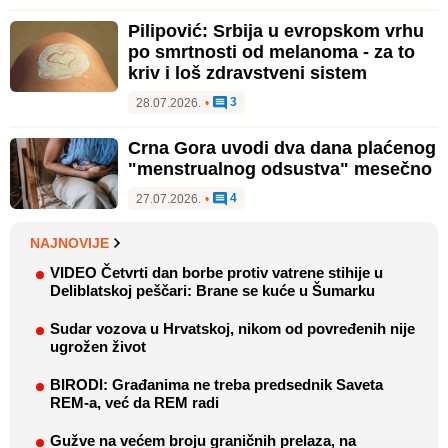
Pilipović: Srbija u evropskom vrhu
po smrtnosti od melanoma - za to
kriv i loš zdravstveni sistem
3
28.07.2026.
•
Crna Gora uvodi dva dana plaćenog
"menstrualnog odsustva" mesečno
4
27.07.2026.
•
NAJNOVIJE
VIDEO Četvrti dan borbe protiv vatrene stihije u
Deliblatskoj peščari: Brane se kuće u Šumarku
Sudar vozova u Hrvatskoj, nikom od povređenih nije
ugrožen život
BIRODI: Građanima ne treba predsednik Saveta
REM-a, već da REM radi
Gužve na većem broju graničnih prelaza, na