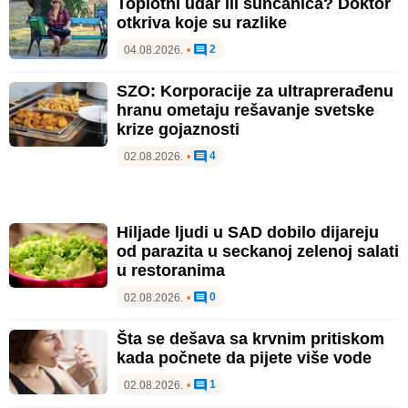
Toplotni udar ili sunčanica? Doktor
otkriva koje su razlike
2
04.08.2026.
•
SZO: Korporacije za ultraprerađenu
hranu ometaju rešavanje svetske
krize gojaznosti
4
02.08.2026.
•
Hiljade ljudi u SAD dobilo dijareju
od parazita u seckanoj zelenoj salati
u restoranima
0
02.08.2026.
•
Šta se dešava sa krvnim pritiskom
kada počnete da pijete više vode
1
02.08.2026.
•