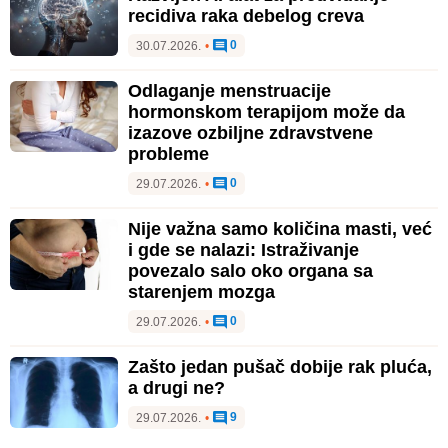
recidiva raka debelog creva
0
30.07.2026.
•
Odlaganje menstruacije
hormonskom terapijom može da
izazove ozbiljne zdravstvene
probleme
0
29.07.2026.
•
Nije važna samo količina masti, već
i gde se nalazi: Istraživanje
povezalo salo oko organa sa
starenjem mozga
0
29.07.2026.
•
Zašto jedan pušač dobije rak pluća,
a drugi ne?
9
29.07.2026.
•