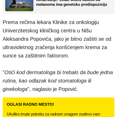
melanoma ima genetsku predispoziciju
Prema rečima lekara Klinike za onkologiju
Univerzitetskog kliničkog centra u Nišu
Aleksandra Popovića, jako je bitno zaštiti se od
ultravioletnog zračenja korišćenjem krema za
sunce sa zaštitnim faktorom.
"
Otići kod dermatologa bi trebalo da bude jedna
rutina, kao odlazak kod stomatologa ili
ginekologa
", naglasio je Popović.
OGLASI RADNO MESTO!
Ukoliko imate potrebu za radnom snagom nudimo vam