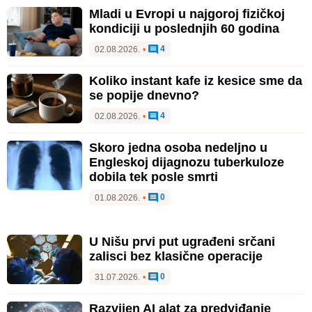
Mladi u Evropi u najgoroj fizičkoj
kondiciji u poslednjih 60 godina
4
02.08.2026.
•
Koliko instant kafe iz kesice sme da
se popije dnevno?
4
02.08.2026.
•
Skoro jedna osoba nedeljno u
Engleskoj dijagnozu tuberkuloze
dobila tek posle smrti
0
01.08.2026.
•
U Nišu prvi put ugrađeni srčani
zalisci bez klasične operacije
0
31.07.2026.
•
Razvijen AI alat za predviđanje