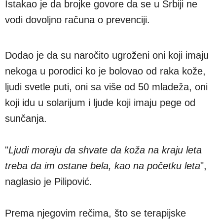
Istakao je da brojke govore da se u Srbiji ne
vodi dovoljno računa o prevenciji.
Dodao je da su naročito ugroženi oni koji imaju
nekoga u porodici ko je bolovao od raka kože,
ljudi svetle puti, oni sa više od 50 mladeža, oni
koji idu u solarijum i ljude koji imaju pege od
sunčanja.
"
Ljudi moraju da shvate da koža na kraju leta
treba da im ostane bela, kao na početku leta
",
naglasio je Pilipović.
Prema njegovim rečima, što se terapijske