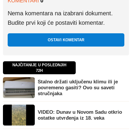
KOMENTARI
0
Nema komentara na izabrani dokument.
Budite prvi koji će postaviti komentar.
OSTAVI KOMENTAR
NAJČITANIJE U POSLEDNJIH
72H
Stalno držati uključenu klimu ili je
povremeno gasiti? Ovo su saveti
stručnjaka
VIDEO: Dunav u Novom Sadu otkrio
ostatke utvrđenja iz 18. veka