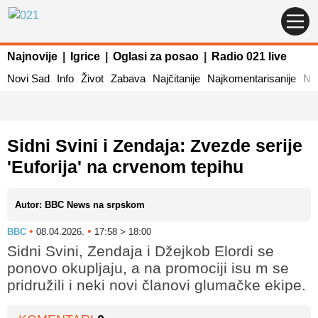
Najnovije
|
Igrice
|
Oglasi za posao
|
Radio 021 live
Novi Sad
Info
Život
Zabava
Najčitanije
Najkomentarisanije
Naj
Sidni Svini i Zendaja: Zvezde serije
'Euforija' na crvenom tepihu
Autor: BBC News na srpskom
•
•
BBC
08.04.2026.
17:58 > 18:00
Sidni Svini, Zendaja i Džejkob Elordi se
ponovo okupljaju, a na promociji isu m se
pridružili i neki novi članovi glumačke ekipe.