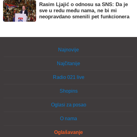
Rasim Ljajić o odnosu sa SNS: Da je
sve u redu među nama, ne bi mi
neopravdano smenili pet funkcionera
Najnovije
Najčitanije
Radio 021 live
Shopins
Oglasi za posao
O nama
Oglašavanje