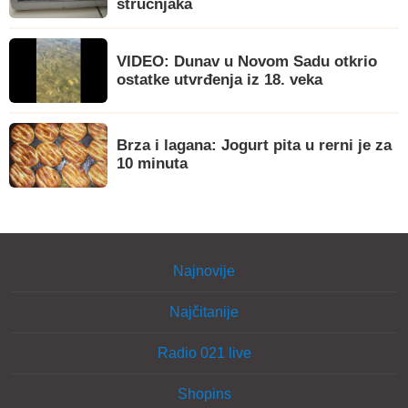
stručnjaka
VIDEO: Dunav u Novom Sadu otkrio
ostatke utvrđenja iz 18. veka
Brza i lagana: Jogurt pita u rerni je za
10 minuta
Najnovije
Najčitanije
Radio 021 live
Shopins