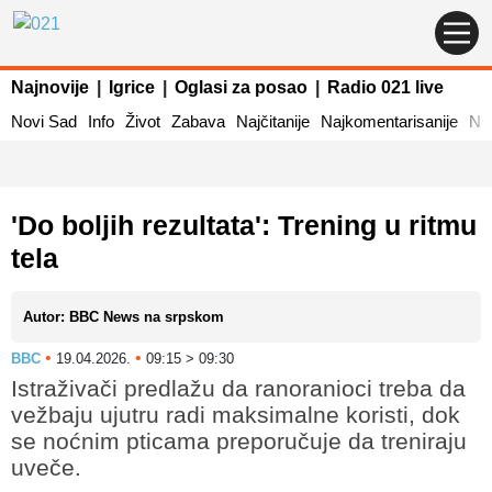
Najnovije
|
Igrice
|
Oglasi za posao
|
Radio 021 live
Novi Sad
Info
Život
Zabava
Najčitanije
Najkomentarisanije
Naj
'Do boljih rezultata': Trening u ritmu
tela
Autor: BBC News na srpskom
•
•
BBC
19.04.2026.
09:15 > 09:30
Istraživači predlažu da ranoranioci treba da
vežbaju ujutru radi maksimalne koristi, dok
se noćnim pticama preporučuje da treniraju
uveče.