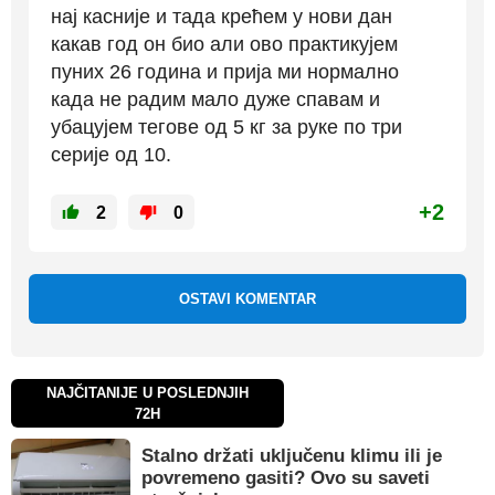
нај касније и тада крећем у нови дан
какав год он био али ово практикујем
пуних 26 година и прија ми нормално
када не радим мало дуже спавам и
убацујем тегове од 5 кг за руке по три
серије од 10.
+2
2
0
OSTAVI KOMENTAR
NAJČITANIJE U POSLEDNJIH
72H
Stalno držati uključenu klimu ili je
povremeno gasiti? Ovo su saveti