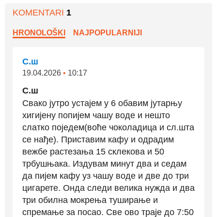
KOMENTARI
1
HRONOLOŠKI
NAJPOPULARNIJI
С.ш
19.04.2026
•
10:17
С.ш
Свако јутро устајем у 6 обавим јутарњу
хигијену попијем чашу воде и нешто
слатко поједем(воће чоколадица и сл.шта
се нађе). Приставим кафу и одрадим
вежбе растезања 15 склекова и 50
трбушњака. Издувам минут два и седам
да пијем кафу уз чашу воде и две до три
цигарете. Онда следи велика нужда и два
три обилна мокрења туширање и
спремање за посао. Све ово траје до 7:50