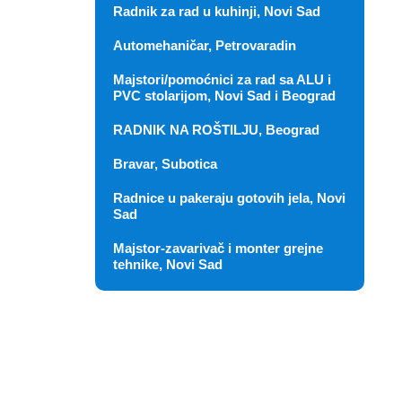
Radnik za rad u kuhinji, Novi Sad
Automehaničar, Petrovaradin
Majstori/pomoćnici za rad sa ALU i
PVC stolarijom, Novi Sad i Beograd
RADNIK NA ROŠTILJU, Beograd
Bravar, Subotica
Radnice u pakeraju gotovih jela, Novi
Sad
Majstor-zavarivač i monter grejne
tehnike, Novi Sad