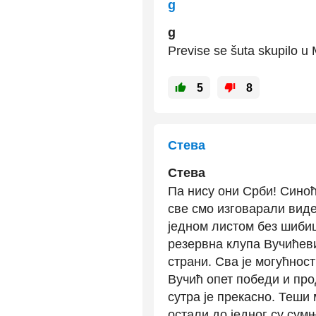
g
g
Previse se šuta skupilo u 
5
8
Стева
Стева
Па нису они Срби! Синоћ
све смо изговарали вид
једном листом без шибиц
резервна клупа Вучићеви
страни. Сва је могућност
Вучић опет победи и про
сутра је прекасно. Теши
остали до једног су сум