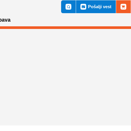
Pošalji vest
bava