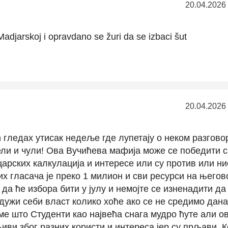
20.04.2026
Madjarskoj i opravdano se žuri da se izbaci šut
20.04.2026
 гледах утисак недеље где лупетају о неком разгово
ели и чули! Ова Вучићева мафија може се победити 
арских калкулација и интересе или су против или ни
х гласача је преко 1 милион и сви ресурси на његов
 да ће избора бити у јулу и немојте се изненадити да
дужи себи власт колико хоће ако се не средимо дана
 ме што Студенти као највећа снага мудро ћуте али о
њиви због разних користи и интереса јер су прљави. 