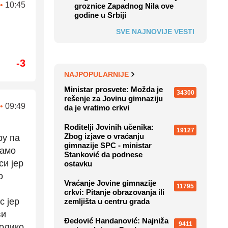
•
10:45
groznice Zapadnog Nila ove
godine u Srbiji
SVE NAJNOVIJE VESTI
-3
NAJPOPULARNIJE
Ministar prosvete: Možda je
34300
rešenje za Jovinu gimnaziju
•
09:49
da je vratimo crkvi
Roditelji Jovinih učenika:
19127
Zbog izjave o vraćanju
ру па
gimnazije SPC - ministar
само
Stanković da podnese
си јер
ostavku
о
Vraćanje Jovine gimnazije
11795
crkvi: Pitanje obrazovanja ili
с јер
zemljišta u centru grada
ви
Đedović Handanović: Najniža
9411
Колико