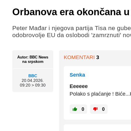
Orbanova era okončana u 
Peter Mađar i njegova partija Tisa ne gub
odobrovolje EU da oslobodi 'zamrznuti' no
KOMENTARI
3
Autor: BBC News
na srpskom
Senka
BBC
20.04.2026.
09:20 > 09:30
Eeeeee
Polako s plaćanje ! Biće..
0
0