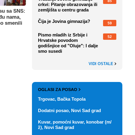
85
crkvi: Pitanje obrazovanja ili
zemljišta u centru grada
su sa SNS:
eđu nama,
Čija je Jovina gimnazija?
o smenili
59
Pismo mladih iz Srbije i
52
Hrvatske povodom
godišnjice od "Oluje": I dalje
smo susedi
VIDI OSTALE
OGLASI ZA POSAO
Trgovac, Bačka Topola
Dodatni posao, Novi Sad grad
Kuvar, pomoćni kuvar, konobar (m/
ž), Novi Sad grad