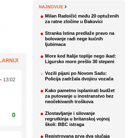
NAJNOVIJE
Milan Radoičić među 20 optuženih
za ratne zločine u Đakovici
a
Stranka Istina predlaže pravo na
bolovanje radi nege kućnih
ljubimaca
More kod Italije toplije nego ikad:
ARNIJI
Ligursko more prešlo 30 stepeni
Vozili pijani po Novom Sadu:
Policija zadržala dvojicu vozača
•
13:02
Kako pametno isplanirati budžet
za putovanje u inostranstvo bez
neočekivanih troškova
Zlostavljanje i silovanje
0
regrutkinja u britanskoj vojnoj
školi: BBC istraga
Registrovana prva dva slučaja