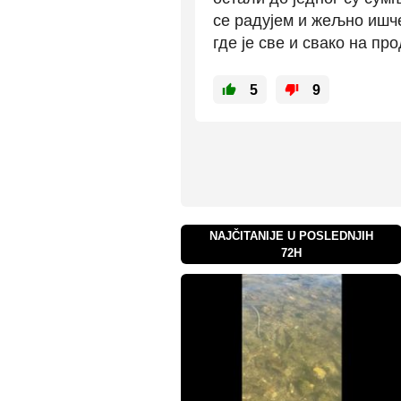
се радујем и жељно ишче
где је све и свако на пр
5
9
NAJČITANIJE U POSLEDNJIH
72H