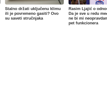
Stalno držati uključenu klimu
Rasim Ljajić o odno
ili je povremeno gasiti? Ovo
Da je sve u redu m
su saveti stručnjaka
ne bi mi neopravdan
pet funkcionera