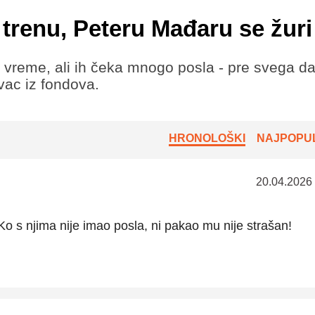
trenu, Peteru Mađaru se žuri
e vreme, ali ih čeka mnogo posla - pre svega d
vac iz fondova.
HRONOLOŠKI
NAJPOPUL
20.04.2026
.Ko s njima nije imao posla, ni pakao mu nije strašan!