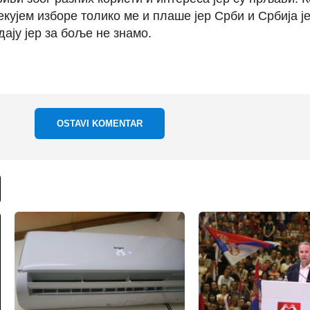
кујем изборе толико ме и плаше јер Срби и Србија ј
одају јер за боље не знамо.
OSTAVI KOMENTAR