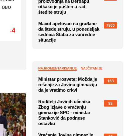
proizvodnja na Đerdapu
е ово
otkako je pušten u rad,
štedite struju
Macut apelovao na građane
7800
da štede struju, u ponedeljak
-4
sednica Štaba za vanredne
situacije
NAJKOMENTARISANIJE
NAJČITANIJE
Ministar prosvete: Možda je
163
rešenje za Jovinu gimnaziju
da je vratimo crkvi
Roditelji Jovinih učenika:
88
Zbog izjave o vraćanju
gimnazije SPC - ministar
Stanković da podnese
ostavku
Vraćanje Jovine gimnazije