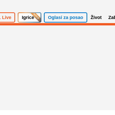
 Live
Igrice
Oglasi za posao
Život
Za