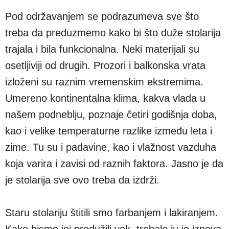
Pod održavanjem se podrazumeva sve što
treba da preduzmemo kako bi što duže stolarija
trajala i bila funkcionalna. Neki materijali su
osetljiviji od drugih. Prozori i balkonska vrata
izloženi su raznim vremenskim ekstremima.
Umereno kontinentalna klima, kakva vlada u
našem podneblju, poznaje četiri godišnja doba,
kao i velike temperaturne razlike između leta i
zime. Tu su i padavine, kao i vlažnost vazduha
koja varira i zavisi od raznih faktora. Jasno je da
je stolarija sve ovo treba da izdrži.
Staru stolariju štitili smo farbanjem i lakiranjem.
Kako bismo joj produžili vek, trebalo ju je iznova