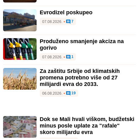
Evrodizel poskupeo
7
07.08.2026.
•
Produženo smanjenje akciza na
gorivo
1
07.08.2026.
•
Za zaštitu Srbije od klimatskih
promena potrebno više od 27
milijardi evra do 2033.
19
06.08.2026.
•
Dok se Mali hvali viškom, budžetski
minus posle uplate za "rafale"
skoro milijardu evra