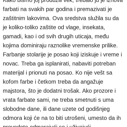
farbati na svakih par godina i premazivati je
zaštitnim lakovima. Ova sredstva služila su da
je koliko-toliko zaštite od vlage, insekata,
gamadi, kao i od svih drugih uticaja, među
kojima dominiraju raznolike vremenske prilike.
Farbanje stolarije je posao koji iziskuje i vreme i
novac. Treba ga isplanirati, nabaviti potreban
materijal i prionuti na posao. Ko nije vešt sa
kofom farbe i četkom treba da angažuje
majstora, što je dodatni trošak. Ako prozore i
vrata farbate sami, ne treba smetnuti s uma
slobodne dane, ili dane uzete od godišnjeg
odmora koji će na to biti utrošeni, umesto da ih
provedete odmarajući se i uživajući.