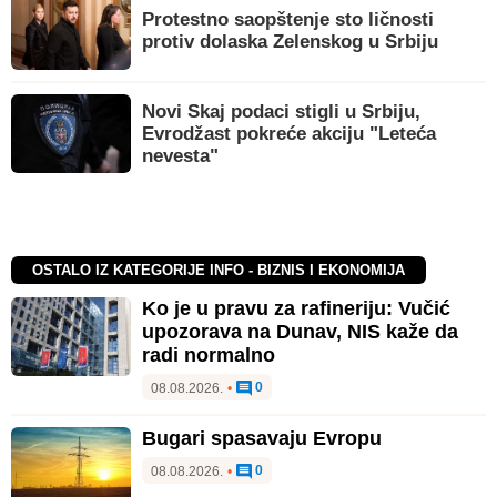
Protestno saopštenje sto ličnosti
protiv dolaska Zelenskog u Srbiju
Novi Skaj podaci stigli u Srbiju,
Evrodžast pokreće akciju "Leteća
nevesta"
OSTALO IZ KATEGORIJE INFO - BIZNIS I EKONOMIJA
Ko je u pravu za rafineriju: Vučić
upozorava na Dunav, NIS kaže da
radi normalno
0
08.08.2026.
•
Bugari spasavaju Evropu
0
08.08.2026.
•