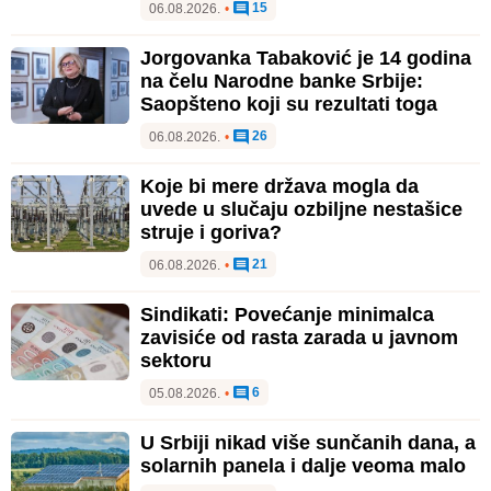
15
06.08.2026.
•
Jorgovanka Tabaković je 14 godina
na čelu Narodne banke Srbije:
Saopšteno koji su rezultati toga
26
06.08.2026.
•
Koje bi mere država mogla da
uvede u slučaju ozbiljne nestašice
struje i goriva?
21
06.08.2026.
•
Sindikati: Povećanje minimalca
zavisiće od rasta zarada u javnom
sektoru
6
05.08.2026.
•
U Srbiji nikad više sunčanih dana, a
solarnih panela i dalje veoma malo