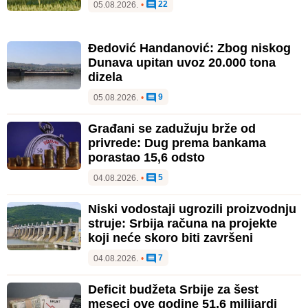
22
05.08.2026.
•
Đedović Handanović: Zbog niskog
Dunava upitan uvoz 20.000 tona
dizela
9
05.08.2026.
•
Građani se zadužuju brže od
privrede: Dug prema bankama
porastao 15,6 odsto
5
04.08.2026.
•
Niski vodostaji ugrozili proizvodnju
struje: Srbija računa na projekte
koji neće skoro biti završeni
7
04.08.2026.
•
Deficit budžeta Srbije za šest
meseci ove godine 51,6 milijardi