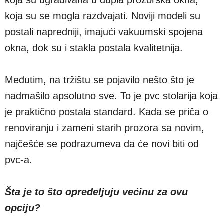
koja su se mogla razdvajati. Noviji modeli su
postali napredniji, imajući vakuumski spojena
okna, dok su i stakla postala kvalitetnija.
Međutim, na tržištu se pojavilo nešto što je
nadmašilo apsolutno sve. To je pvc stolarija koja
je praktično postala standard. Kada se priča o
renoviranju i zameni starih prozora sa novim,
najčešće se podrazumeva da će novi biti od
pvc-a.
Šta je to što opredeljuju većinu za ovu
opciju?