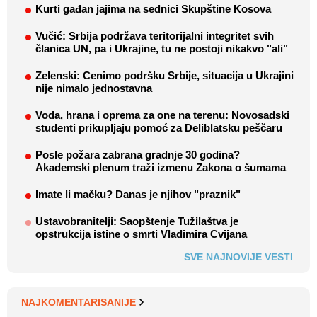
Kurti gađan jajima na sednici Skupštine Kosova
Vučić: Srbija podržava teritorijalni integritet svih
članica UN, pa i Ukrajine, tu ne postoji nikakvo "ali"
Zelenski: Cenimo podršku Srbije, situacija u Ukrajini
nije nimalo jednostavna
Voda, hrana i oprema za one na terenu: Novosadski
studenti prikupljaju pomoć za Deliblatsku peščaru
Posle požara zabrana gradnje 30 godina?
Akademski plenum traži izmenu Zakona o šumama
Imate li mačku? Danas je njihov "praznik"
Ustavobranitelji: Saopštenje Tužilaštva je
opstrukcija istine o smrti Vladimira Cvijana
SVE NAJNOVIJE VESTI
NAJKOMENTARISANIJE