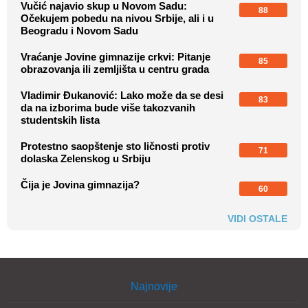
Vučić najavio skup u Novom Sadu:
88
Očekujem pobedu na nivou Srbije, ali i u
Beogradu i Novom Sadu
Vraćanje Jovine gimnazije crkvi: Pitanje
85
obrazovanja ili zemljišta u centru grada
Vladimir Đukanović: Lako može da se desi
83
da na izborima bude više takozvanih
studentskih lista
Protestno saopštenje sto ličnosti protiv
71
dolaska Zelenskog u Srbiju
Čija je Jovina gimnazija?
60
VIDI OSTALE
Najnovije