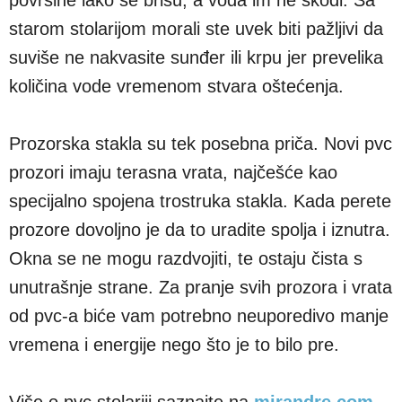
starom stolarijom morali ste uvek biti pažljivi da
suviše ne nakvasite sunđer ili krpu jer prevelika
količina vode vremenom stvara oštećenja.
Prozorska stakla su tek posebna priča. Novi pvc
prozori imaju terasna vrata, najčešće kao
specijalno spojena trostruka stakla. Kada perete
prozore dovoljno je da to uradite spolja i iznutra.
Okna se ne mogu razdvojiti, te ostaju čista s
unutrašnje strane. Za pranje svih prozora i vrata
od pvc-a biće vam potrebno neuporedivo manje
vremena i energije nego što je to bilo pre.
Više o pvc stolariji saznajte na
mirandre.com