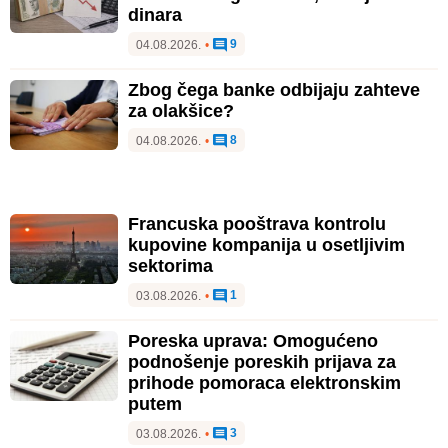
dinara
9
04.08.2026.
•
Zbog čega banke odbijaju zahteve
za olakšice?
8
04.08.2026.
•
Francuska pooštrava kontrolu
kupovine kompanija u osetljivim
sektorima
1
03.08.2026.
•
Poreska uprava: Omogućeno
podnošenje poreskih prijava za
prihode pomoraca elektronskim
putem
3
03.08.2026.
•