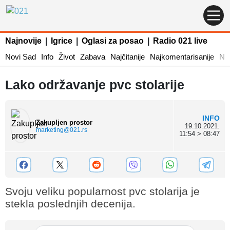
Najnovije
|
Igrice
|
Oglasi za posao
|
Radio 021 live
Novi Sad
Info
Život
Zabava
Najčitanije
Najkomentarisanije
Naj
Lako održavanje pvc stolarije
INFO
Zakupljen prostor
19.10.2021.
marketing@021.rs
11:54 > 08:47
Svoju veliku popularnost pvc stolarija je
stekla poslednjih decenija.