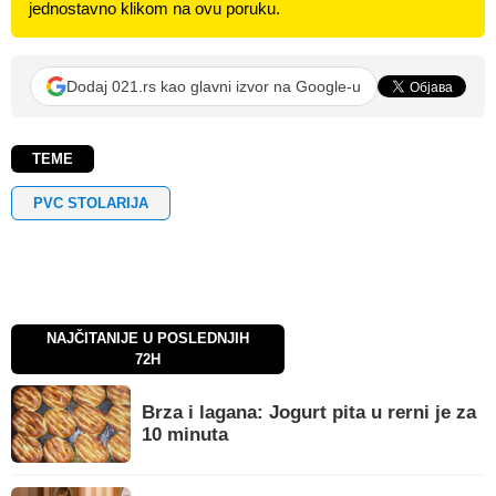
jednostavno klikom na ovu poruku.
Dodaj 021.rs kao glavni izvor na Google-u
TEME
PVC STOLARIJA
NAJČITANIJE U POSLEDNJIH
72H
Brza i lagana: Jogurt pita u rerni je za
10 minuta