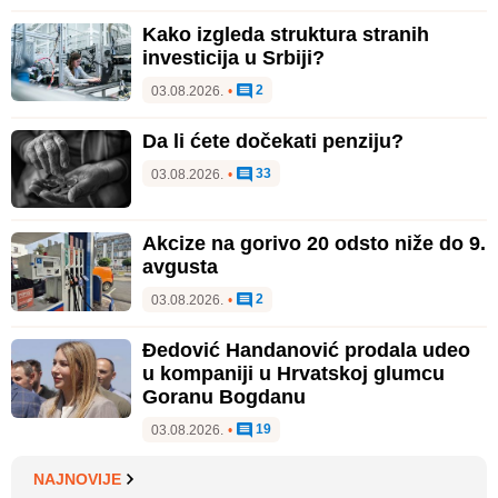
Kako izgleda struktura stranih
investicija u Srbiji?
2
03.08.2026.
•
Da li ćete dočekati penziju?
33
03.08.2026.
•
Akcize na gorivo 20 odsto niže do 9.
avgusta
2
03.08.2026.
•
Đedović Handanović prodala udeo
u kompaniji u Hrvatskoj glumcu
Goranu Bogdanu
19
03.08.2026.
•
NAJNOVIJE