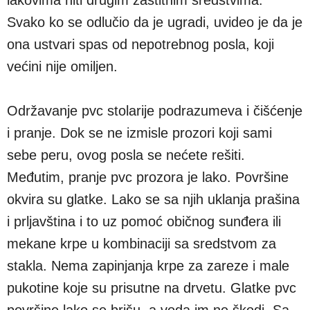
Svako ko se odlučio da je ugradi, uvideo je da je
ona ustvari spas od nepotrebnog posla, koji
većini nije omiljen.
Održavanje pvc stolarije podrazumeva i čišćenje
i pranje. Dok se ne izmisle prozori koji sami
sebe peru, ovog posla se nećete rešiti.
Međutim, pranje pvc prozora je lako. Površine
okvira su glatke. Lako se sa njih uklanja prašina
i prljavština i to uz pomoć običnog sunđera ili
mekane krpe u kombinaciji sa sredstvom za
stakla. Nema zapinjanja krpe za zareze i male
pukotine koje su prisutne na drvetu. Glatke pvc
površine lako se brišu, a voda im ne škodi. Sa