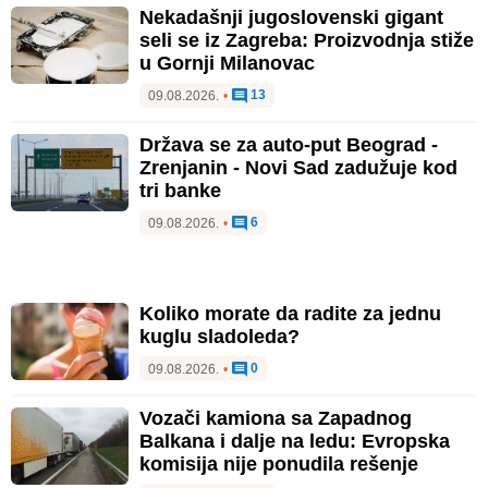
Nekadašnji jugoslovenski gigant
seli se iz Zagreba: Proizvodnja stiže
u Gornji Milanovac
13
09.08.2026.
•
Država se za auto-put Beograd -
Zrenjanin - Novi Sad zadužuje kod
tri banke
6
09.08.2026.
•
Koliko morate da radite za jednu
kuglu sladoleda?
0
09.08.2026.
•
Vozači kamiona sa Zapadnog
Balkana i dalje na ledu: Evropska
komisija nije ponudila rešenje