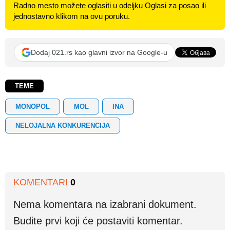
Radno mesto možete oglasiti u odeljku Oglasi za posao ili
jednostavno klikom na ovu poruku.
Dodaj 021.rs kao glavni izvor na Google-u
TEME
MONOPOL
MOL
INA
NELOJALNA KONKURENCIJA
KOMENTARI
0
Nema komentara na izabrani dokument.
Budite prvi koji će postaviti komentar.