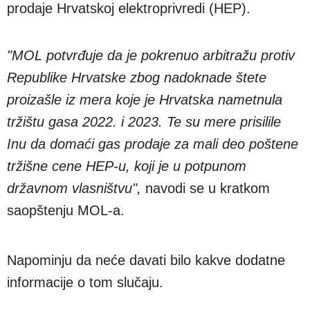
prodaje Hrvatskoj elektroprivredi (HEP).
"MOL potvrđuje da je pokrenuo arbitražu protiv
Republike Hrvatske zbog nadoknade štete
proizašle iz mera koje je Hrvatska nametnula
tržištu gasa 2022. i 2023. Te su mere prisilile
Inu da domaći gas prodaje za mali deo poštene
tržišne cene HEP-u, koji je u potpunom
državnom vlasništvu",
navodi se u kratkom
saopštenju MOL-a.
Napominju da neće davati bilo kakve dodatne
informacije o tom slučaju.