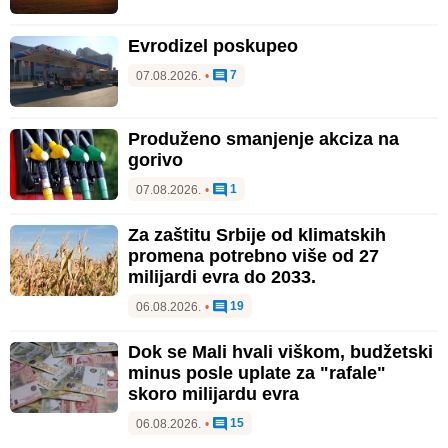
Evrodizel poskupeo
7
07.08.2026.
•
Produženo smanjenje akciza na
gorivo
1
07.08.2026.
•
Za zaštitu Srbije od klimatskih
promena potrebno više od 27
milijardi evra do 2033.
19
06.08.2026.
•
Dok se Mali hvali viškom, budžetski
minus posle uplate za "rafale"
skoro milijardu evra
15
06.08.2026.
•