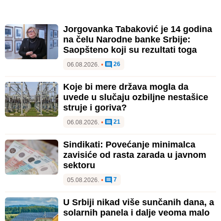
Jorgovanka Tabaković je 14 godina
na čelu Narodne banke Srbije:
Saopšteno koji su rezultati toga
26
06.08.2026.
•
Koje bi mere država mogla da
uvede u slučaju ozbiljne nestašice
struje i goriva?
21
06.08.2026.
•
Sindikati: Povećanje minimalca
zavisiće od rasta zarada u javnom
sektoru
7
05.08.2026.
•
U Srbiji nikad više sunčanih dana, a
solarnih panela i dalje veoma malo