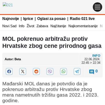
Najnovije
|
Igrice
|
Oglasi za posao
|
Radio 021 live
Novi Sad
Info
Život
Zabava
Najčitanije
Najkomentarisanije
Naj
MOL pokrenuo arbitražu protiv
Hrvatske zbog cene prirodnog gasa
INFO
Autor
:
Beta
22.06.2024.
22:45 > 22:34
0
Mađarski MOL danas je potvrdio da je
pokrenuo arbitražu protiv Hrvatske zbog
mera nametnutih tržištu gasa 2022. i 2023.
godine.