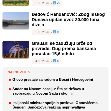
23
05.08.2026.
•
Đedović Handanović: Zbog niskog
Dunava upitan uvoz 20.000 tona
dizela
9
05.08.2026.
•
Građani se zadužuju brže od
privrede: Dug prema bankama
porastao 15,6 odsto
5
04.08.2026.
•
NAJNOVIJE
Glovo prestaje sa radom u Bosni i Hercegovini
Sudar na Novom naselju: Šta se dešava u
saobraćaju u Novom Sadu i okolini
Italijanski ministar spoljnih poslova: Obnovićemo
Šengen, Sančezova reakcija neprihvatljiva