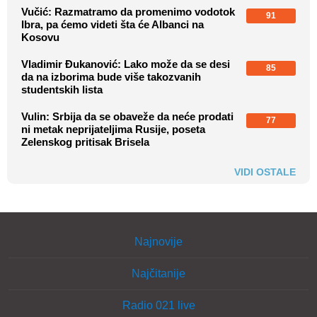
Vučić: Razmatramo da promenimo vodotok
91
Ibra, pa ćemo videti šta će Albanci na
Kosovu
Vladimir Đukanović: Lako može da se desi
85
da na izborima bude više takozvanih
studentskih lista
Vulin: Srbija da se obaveže da neće prodati
77
ni metak neprijateljima Rusije, poseta
Zelenskog pritisak Brisela
VIDI OSTALE
Najnovije
Najčitanije
Radio 021 live