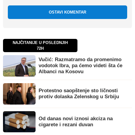
OSTAVI KOMENTAR
NAJČITANIJE U POSLEDNJIH
72H
Vučić: Razmatramo da promenimo
vodotok Ibra, pa ćemo videti šta će
Albanci na Kosovu
Protestno saopštenje sto ličnosti
protiv dolaska Zelenskog u Srbiju
Od danas novi iznosi akciza na
cigarete i rezani duvan