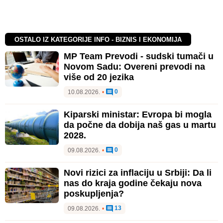
OSTALO IZ KATEGORIJE INFO - BIZNIS I EKONOMIJA
MP Team Prevodi - sudski tumači u
Novom Sadu: Overeni prevodi na
više od 20 jezika
0
10.08.2026.
•
Kiparski ministar: Evropa bi mogla
da počne da dobija naš gas u martu
2028.
0
09.08.2026.
•
Novi rizici za inflaciju u Srbiji: Da li
nas do kraja godine čekaju nova
poskupljenja?
13
09.08.2026.
•