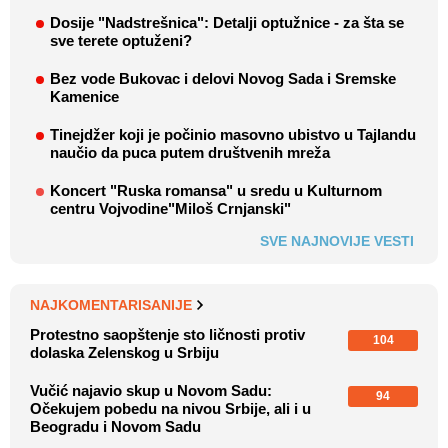
Dosije "Nadstrešnica": Detalji optužnice - za šta se
sve terete optuženi?
Bez vode Bukovac i delovi Novog Sada i Sremske
Kamenice
Tinejdžer koji je počinio masovno ubistvo u Tajlandu
naučio da puca putem društvenih mreža
Koncert "Ruska romansa" u sredu u Kulturnom
centru Vojvodine"Miloš Crnjanski"
SVE NAJNOVIJE VESTI
NAJKOMENTARISANIJE
Protestno saopštenje sto ličnosti protiv
104
dolaska Zelenskog u Srbiju
Vučić najavio skup u Novom Sadu:
94
Očekujem pobedu na nivou Srbije, ali i u
Beogradu i Novom Sadu