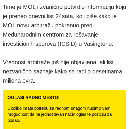
Time je MOL i zvanično potvrdio informaciju koju
je preneo dnevni list 24sata, koji piše kako je
MOL novu arbitražu pokrenuo pred
Međunarodnim centrom za rešavanje
investicionih sporova (ICSID) u Vašingtonu.
Vrednost arbitraže još nije objavljena, ali list
nezvanično saznaje kako se radi o desetinama
miliona evra.
OGLASI RADNO MESTO!
Ukoliko imate potrebu za radnom snagom nudimo vam
mogućnost da na jednostavan način oglasite poziciju za
posao.