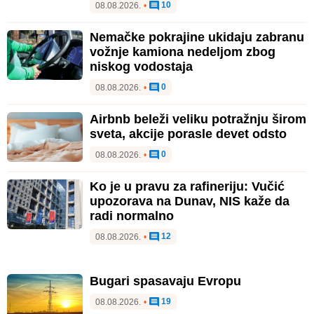
10
08.08.2026.
•
Nemačke pokrajine ukidaju zabranu
vožnje kamiona nedeljom zbog
niskog vodostaja
0
08.08.2026.
•
Airbnb beleži veliku potražnju širom
sveta, akcije porasle devet odsto
0
08.08.2026.
•
Ko je u pravu za rafineriju: Vučić
upozorava na Dunav, NIS kaže da
radi normalno
12
08.08.2026.
•
Bugari spasavaju Evropu
19
08.08.2026.
•