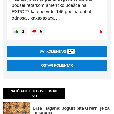
podsekretarkom američko učešće na
EXPO27 kao potvrdu 145 godina dobrih
odnosa , xaxaxaxaxa ...
-5
1
6
17
SVI KOMENTARI
OSTAVI KOMENTAR
NAJČITANIJE U POSLEDNJIH
72H
Brza i lagana: Jogurt pita u rerni je za
10 minuta