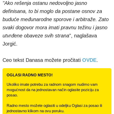
"Ako rešenja ostanu nedovoljno jasno
definisana, to bi moglo da postane osnov za
buduće međunarodne sporove i arbitraže. Zato
svaki dogovor mora imati pravnu težinu i jasno
utvrđene obaveze svih strana
", naglašava
Jorgić.
Ceo tekst Danasa možete pročitati
OVDE
.
OGLASI RADNO MESTO!
Ukoliko imate potrebu za radnom snagom nudimo vam
mogućnost da na jednostavan način oglasite poziciju za
posao.
Radno mesto možete oglasiti u odeljku Oglasi za posao ili
jednostavno klikom na ovu poruku.