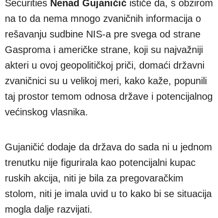
Securities
Nenad Gujaničić
ističe da, s obzirom
na to da nema mnogo zvaničnih informacija o
rešavanju sudbine NIS-a pre svega od strane
Gasproma i američke strane, koji su najvažniji
akteri u ovoj geopolitičkoj priči, domaći državni
zvaničnici su u velikoj meri, kako kaže, popunili
taj prostor temom odnosa države i potencijalnog
većinskog vlasnika.
Gujaničić dodaje da država do sada ni u jednom
trenutku nije figurirala kao potencijalni kupac
ruskih akcija, niti je bila za pregovaračkim
stolom, niti je imala uvid u to kako bi se situacija
mogla dalje razvijati.