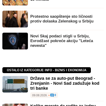
Protestno saopštenje sto ličnosti
protiv dolaska Zelenskog u Srbiju
Novi Skaj podaci stigli u Srbiju,
Evrodžast pokreće akciju "Leteća
nevesta"
OSTALO IZ KATEGORIJE INFO - BIZNIS I EKONOMIJA
Država se za auto-put Beograd -
Zrenjanin - Novi Sad zadužuje kod
tri banke
0
09.08.2026.
•
Koliko morate da radite za jednu