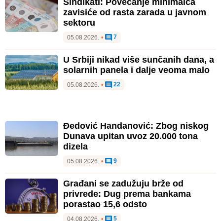
Sindikati: Povećanje minimalca
zavisiće od rasta zarada u javnom
sektoru
7
05.08.2026.
•
U Srbiji nikad više sunčanih dana, a
solarnih panela i dalje veoma malo
22
05.08.2026.
•
Đedović Handanović: Zbog niskog
Dunava upitan uvoz 20.000 tona
dizela
9
05.08.2026.
•
Građani se zadužuju brže od
privrede: Dug prema bankama
porastao 15,6 odsto
5
04.08.2026.
•