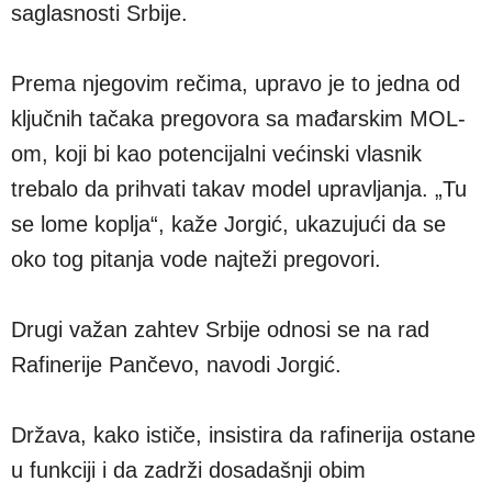
saglasnosti Srbije.
Prema njegovim rečima, upravo je to jedna od
ključnih tačaka pregovora sa mađarskim MOL-
om, koji bi kao potencijalni većinski vlasnik
trebalo da prihvati takav model upravljanja. „Tu
se lome koplja“, kaže Jorgić, ukazujući da se
oko tog pitanja vode najteži pregovori.
Drugi važan zahtev Srbije odnosi se na rad
Rafinerije Pančevo, navodi Jorgić.
Država, kako ističe, insistira da rafinerija ostane
u funkciji i da zadrži dosadašnji obim