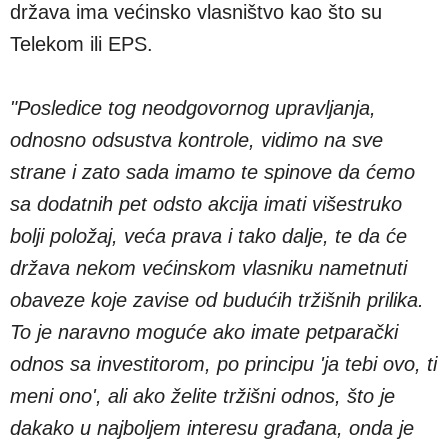
država ima većinsko vlasništvo kao što su
Telekom ili EPS.
"Posledice tog neodgovornog upravljanja,
odnosno odsustva kontrole, vidimo na sve
strane i zato sada imamo te spinove da ćemo
sa dodatnih pet odsto akcija imati višestruko
bolji položaj, veća prava i tako dalje, te da će
država nekom većinskom vlasniku nametnuti
obaveze koje zavise od budućih tržišnih prilika.
To je naravno moguće ako imate petparački
odnos sa investitorom, po principu 'ja tebi ovo, ti
meni ono', ali ako želite tržišni odnos, što je
dakako u najboljem interesu građana, onda je