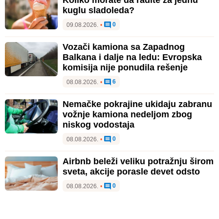
kuglu sladoleda?
0
09.08.2026.
•
Vozači kamiona sa Zapadnog
Balkana i dalje na ledu: Evropska
komisija nije ponudila rešenje
6
08.08.2026.
•
Nemačke pokrajine ukidaju zabranu
vožnje kamiona nedeljom zbog
niskog vodostaja
0
08.08.2026.
•
Airbnb beleži veliku potražnju širom
sveta, akcije porasle devet odsto
0
08.08.2026.
•