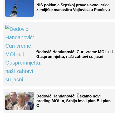
NIS poklanja Srpskoj pravoslavnoj crkvi
zemljište manastira Vojlovica u Pančevu
Đedović Handanović: Curi vreme MOL-u i
Gaspromnjeftu, naši zahtevi su jasni
Đedović Handanović: Čekamo novi
predlog MOL-a, Srbija ima i plan B i plan
C