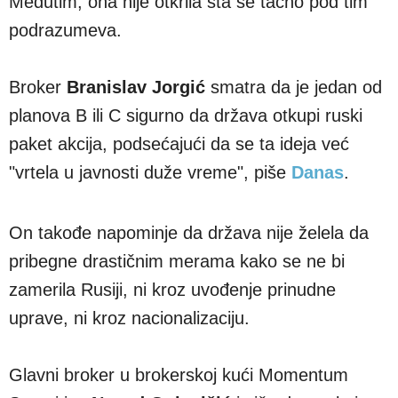
Međutim, ona nije otkrila šta se tačno pod tim
podrazumeva.
Broker
Branislav Jorgić
smatra da je jedan od
planova B ili C sigurno da država otkupi ruski
paket akcija, podsećajući da se ta ideja već
"vrtela u javnosti duže vreme", piše
Danas
.
On takođe napominje da država nije želela da
pribegne drastičnim merama kako se ne bi
zamerila Rusiji, ni kroz uvođenje prinudne
uprave, ni kroz nacionalizaciju.
Glavni broker u brokerskoj kući Momentum