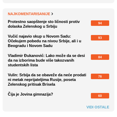
NAJKOMENTARISANIJE
Protestno saopštenje sto ličnosti protiv
94
dolaska Zelenskog u Srbiju
Vučić najavio skup u Novom Sadu:
93
Očekujem pobedu na nivou Srbije, ali i u
Beogradu i Novom Sadu
Vladimir Đukanović: Lako može da se desi
84
da na izborima bude više takozvanih
studentskih lista
Vulin: Srbija da se obaveže da neće prodati
76
ni metak neprijateljima Rusije, poseta
Zelenskog pritisak Brisela
Čija je Jovina gimnazija?
60
VIDI OSTALE