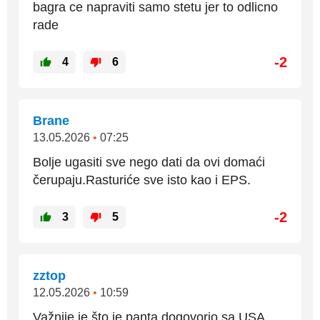
bagra ce napraviti samo stetu jer to odlicno
rade
-2
4
6
Brane
13.05.2026
•
07:25
Bolje ugasiti sve nego dati da ovi domaći
čerupaju.Rasturiće sve isto kao i EPS.
-2
3
5
zztop
12.05.2026
•
10:59
Važnije je što je panta dogovorio sa USA