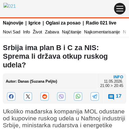
Najnovije
|
Igrice
|
Oglasi za posao
|
Radio 021 live
Novi Sad
Info
Život
Zabava
Najčitanije
Najkomentarisanije
Naj
Srbija ima plan B i C za NIS:
Sprema li država otkup ruskog
udela?
INFO
Autor
:
Danas (Suzana Peljto)
11.05.2026.
21:00 > 20:45
17
Ukoliko mađarska kompanija MOL odustane
od kupovine ruskog udela u Naftnoj industriji
Srbije, ministarka rudarstva i energetike