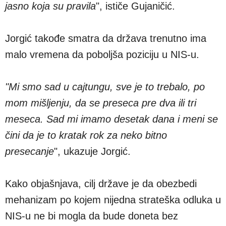
jasno koja su pravila
", ističe Gujaničić.
Jorgić takođe smatra da država trenutno ima
malo vremena da poboljša poziciju u NIS-u.
"Mi smo sad u cajtungu, sve je to trebalo, po
mom mišljenju, da se preseca pre dva ili tri
meseca. Sad mi imamo desetak dana i meni se
čini da je to kratak rok za neko bitno
presecanje
", ukazuje Jorgić.
Kako objašnjava, cilj države je da obezbedi
mehanizam po kojem nijedna strateška odluka u
NIS-u ne bi mogla da bude doneta bez