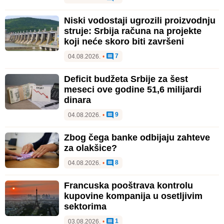
Niski vodostaji ugrozili proizvodnju
struje: Srbija računa na projekte
koji neće skoro biti završeni
7
04.08.2026.
•
Deficit budžeta Srbije za šest
meseci ove godine 51,6 milijardi
dinara
9
04.08.2026.
•
Zbog čega banke odbijaju zahteve
za olakšice?
8
04.08.2026.
•
Francuska pooštrava kontrolu
kupovine kompanija u osetljivim
sektorima
1
03.08.2026.
•