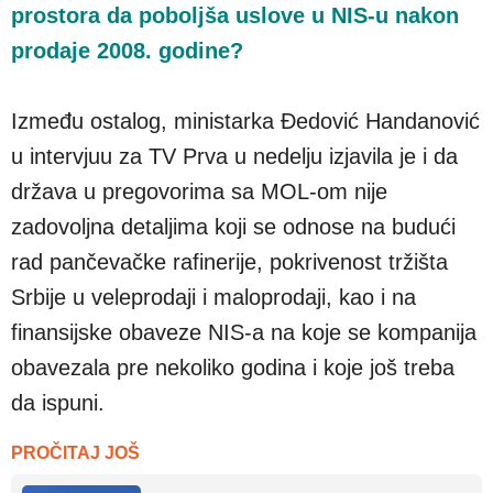
prostora da poboljša uslove u NIS-u nakon
prodaje 2008. godine?
Između ostalog, ministarka Đedović Handanović
u intervjuu za TV Prva u nedelju izjavila je i da
država u pregovorima sa MOL-om nije
zadovoljna detaljima koji se odnose na budući
rad pančevačke rafinerije, pokrivenost tržišta
Srbije u veleprodaji i maloprodaji, kao i na
finansijske obaveze NIS-a na koje se kompanija
obavezala pre nekoliko godina i koje još treba
da ispuni.
PROČITAJ JOŠ