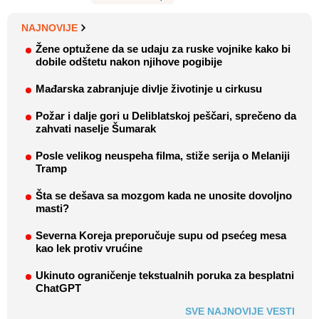
NAJNOVIJE
Žene optužene da se udaju za ruske vojnike kako bi
dobile odštetu nakon njihove pogibije
Mađarska zabranjuje divlje životinje u cirkusu
Požar i dalje gori u Deliblatskoj peščari, sprečeno da
zahvati naselje Šumarak
Posle velikog neuspeha filma, stiže serija o Melaniji
Tramp
Šta se dešava sa mozgom kada ne unosite dovoljno
masti?
Severna Koreja preporučuje supu od psećeg mesa
kao lek protiv vrućine
Ukinuto ograničenje tekstualnih poruka za besplatni
ChatGPT
SVE NAJNOVIJE VESTI