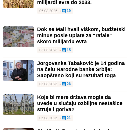
milijardi evra do 2033.
19
06.08.2026.
•
Dok se Mali hvali viškom, budžetski
minus posle uplate za "rafale"
skoro milijardu evra
15
06.08.2026.
•
Jorgovanka Tabaković je 14 godina
na čelu Narodne banke Srbije:
Saopšteno koji su rezultati toga
26
06.08.2026.
•
Koje bi mere država mogla da
uvede u slučaju ozbiljne nestašice
struje i goriva?
21
06.08.2026.
•