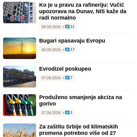
Ko je u pravu za rafineriju: Vučić
upozorava na Dunav, NIS kaže da
radi normalno
11
08.08.2026.
•
Bugari spasavaju Evropu
17
08.08.2026.
•
Evrodizel poskupeo
7
07.08.2026.
•
Produženo smanjenje akciza na
gorivo
1
07.08.2026.
•
Za zaštitu Srbije od klimatskih
promena potrebno više od 27