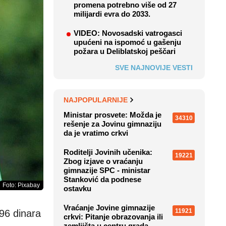
promena potrebno više od 27
milijardi evra do 2033.
VIDEO: Novosadski vatrogasci
upućeni na ispomoć u gašenju
požara u Deliblatskoj peščari
SVE NAJNOVIJE VESTI
NAJPOPULARNIJE
Ministar prosvete: Možda je
34310
rešenje za Jovinu gimnaziju
da je vratimo crkvi
Roditelji Jovinih učenika:
19221
Zbog izjave o vraćanju
gimnazije SPC - ministar
Stanković da podnese
Foto: Pixabay
ostavku
Vraćanje Jovine gimnazije
11921
96 dinara
crkvi: Pitanje obrazovanja ili
zemljišta u centru grada