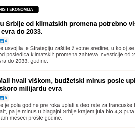
NIS I EKONOMIJA
tu Srbije od klimatskih promena potrebno vi
i evra do 2033.
4
e usvojila je Strategiju zaštite životne sredine, u kojoj s
 od posledica klimatskih promena zahteva investicije od 
evra do 2033. godine.
ali hvali viškom, budžetski minus posle upl
 skoro milijardu evra
8
je je pola godine pre roka uplatila deo rate za francuske
al", pa je minus u blagajni Srbije krajem jula bio 4,3 put
dam meseci prošle godine.