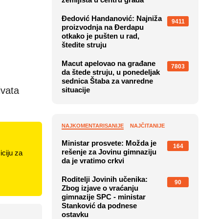
Đedović Handanović: Najniža
9411
proizvodnja na Đerdapu
otkako je pušten u rad,
štedite struju
Macut apelovao na građane
7803
da štede struju, u ponedeljak
sednica Štaba za vanredne
ivata
situacije
NAJKOMENTARISANIJE
NAJČITANIJE
Ministar prosvete: Možda je
164
rešenje za Jovinu gimnaziju
ciju za
da je vratimo crkvi
Roditelji Jovinih učenika:
90
Zbog izjave o vraćanju
gimnazije SPC - ministar
Stanković da podnese
ostavku