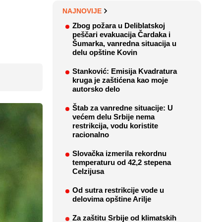
NAJNOVIJE
Zbog požara u Deliblatskoj
peščari evakuacija Čardaka i
Šumarka, vanredna situacija u
delu opštine Kovin
Stanković: Emisija Kvadratura
kruga je zaštićena kao moje
autorsko delo
Štab za vanredne situacije: U
većem delu Srbije nema
restrikcija, vodu koristite
racionalno
Slovačka izmerila rekordnu
temperaturu od 42,2 stepena
Celzijusa
Od sutra restrikcije vode u
delovima opštine Arilje
Za zaštitu Srbije od klimatskih