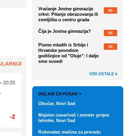
Vraćanje Jovine gimnazije
85
crkvi: Pitanje obrazovanja ili
zemljišta u centru grada
Čija je Jovina gimnazija?
60
Pismo mladih iz Srbije i
54
Hrvatske povodom
godišnjice od "Oluje": I dalje
smo susedi
LARNIJI
VIDI OSTALE
•
20:35
e
OGLASI ZA POSAO
Obućar, Novi Sad
Majstor-zavarivač i monter grejne
-2
tehnike, Novi Sad
Rukovalac mašina za preradu