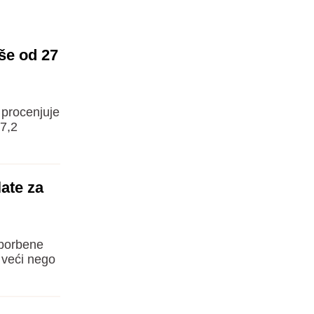
še od 27
e procenjuje
27,2
ate za
 borbene
a veći nego