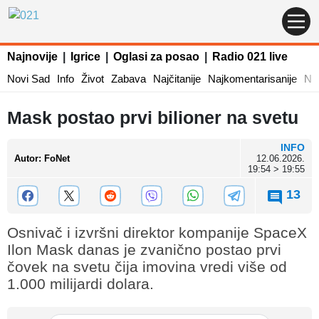
Najnovije
|
Igrice
|
Oglasi za posao
|
Radio 021 live
Novi Sad
Info
Život
Zabava
Najčitanije
Najkomentarisanije
Naj
Mask postao prvi bilioner na svetu
INFO
Autor
:
FoNet
12.06.2026.
19:54 > 19:55
13
Osnivač i izvršni direktor kompanije SpaceX
Ilon Mask danas je zvanično postao prvi
čovek na svetu čija imovina vredi više od
1.000 milijardi dolara.