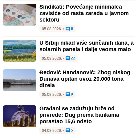
Sindikati: Povećanje minimalca
zavisiće od rasta zarada u javnom
sektoru
6
05.08.2026.
•
U Srbiji nikad više sunčanih dana, a
solarnih panela i dalje veoma malo
22
05.08.2026.
•
Đedović Handanović: Zbog niskog
Dunava upitan uvoz 20.000 tona
dizela
9
05.08.2026.
•
Građani se zadužuju brže od
privrede: Dug prema bankama
porastao 15,6 odsto
5
04.08.2026.
•