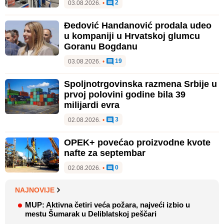
2
03.08.2026.
•
Đedović Handanović prodala udeo
u kompaniji u Hrvatskoj glumcu
Goranu Bogdanu
19
03.08.2026.
•
Spoljnotrgovinska razmena Srbije u
prvoj polovini godine bila 39
milijardi evra
3
02.08.2026.
•
OPEK+ povećao proizvodne kvote
nafte za septembar
0
02.08.2026.
•
NAJNOVIJE
MUP: Aktivna četiri veća požara, najveći izbio u
mestu Šumarak u Deliblatskoj peščari