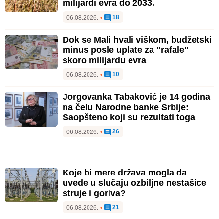
milijardi evra do 2033.
18
06.08.2026.
•
Dok se Mali hvali viškom, budžetski
minus posle uplate za "rafale"
skoro milijardu evra
10
06.08.2026.
•
Jorgovanka Tabaković je 14 godina
na čelu Narodne banke Srbije:
Saopšteno koji su rezultati toga
26
06.08.2026.
•
Koje bi mere država mogla da
uvede u slučaju ozbiljne nestašice
struje i goriva?
21
06.08.2026.
•