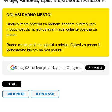
Nvidije, Alfabeta, Epla, Majkrosofta i Amazona.
OGLASI RADNO MESTO!
Ukoliko imate potrebu za radnom snagom nudimo vam
mogućnost da na jednostavan način oglasite poziciju za
posao.
Radno mesto možete oglasiti u odeljku Oglasi za posao ili
jednostavno klikom na ovu poruku.
Dodaj 021.rs kao glavni izvor na Google-u
TEME
MILIONERI
ILON MASK