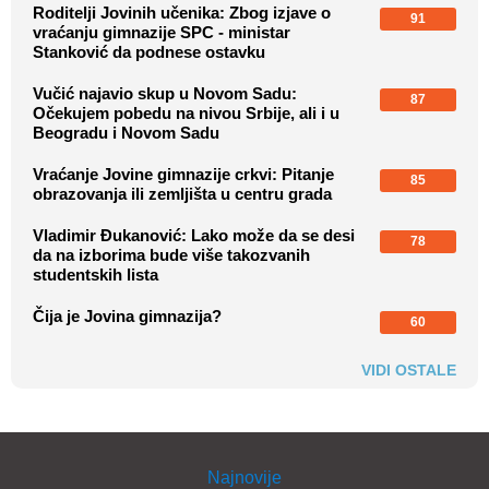
Roditelji Jovinih učenika: Zbog izjave o
91
vraćanju gimnazije SPC - ministar
Stanković da podnese ostavku
Vučić najavio skup u Novom Sadu:
87
Očekujem pobedu na nivou Srbije, ali i u
Beogradu i Novom Sadu
Vraćanje Jovine gimnazije crkvi: Pitanje
85
obrazovanja ili zemljišta u centru grada
Vladimir Đukanović: Lako može da se desi
78
da na izborima bude više takozvanih
studentskih lista
Čija je Jovina gimnazija?
60
VIDI OSTALE
Najnovije