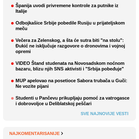
Španija uvodi privremene kontrole za putnike iz
Italije
Odbojkašice Srbije pobedile Rusiju u prijateljskom
meču
Večera za Zelenskog, a šta će sutra biti "na stolu":
Đukić ne isključuje razgovore o dronovima i vojnoj
opremi
VIDEO Štand studenata na Novosadskom noćnom
bazaru, blizu njih SNS aktivisti i "Srbija pobeđuje"
MUP apelovao na posetioce Sabora trubača u Guči:
Ne vozite pijani
Studenti u Pančevu prikupljaju pomoć za vatrogasce
i dobrovoljce u Deliblatskoj peščari
SVE NAJNOVIJE VESTI
NAJKOMENTARISANIJE