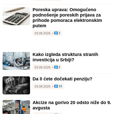
Poreska uprava: Omogućeno
podnošenje poreskih prijava za
prihode pomoraca elektronskim
putem
3
03.08.2026.
•
Kako izgleda struktura stranih
investicija u Srbiji?
2
03.08.2026.
•
Da li ćete dočekati penziju?
33
03.08.2026.
•
Akcize na gorivo 20 odsto niže do 9.
avgusta