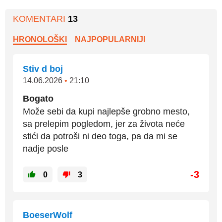
KOMENTARI
13
HRONOLOŠKI
NAJPOPULARNIJI
Stiv d boj
14.06.2026
•
21:10
Bogato
Može sebi da kupi najlepše grobno mesto,
sa prelepim pogledom, jer za života neće
stići da potroši ni deo toga, pa da mi se
nadje posle
-3
0
3
BoeserWolf