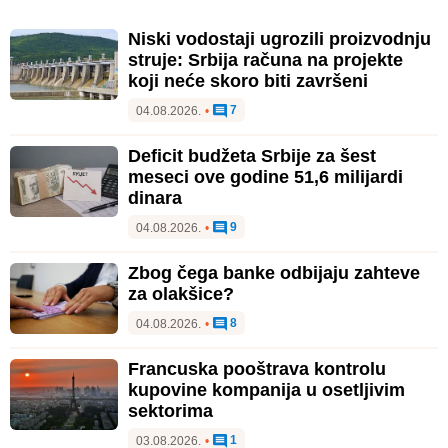
Niski vodostaji ugrozili proizvodnju
struje: Srbija računa na projekte
koji neće skoro biti završeni
7
04.08.2026.
•
Deficit budžeta Srbije za šest
meseci ove godine 51,6 milijardi
dinara
9
04.08.2026.
•
Zbog čega banke odbijaju zahteve
za olakšice?
8
04.08.2026.
•
Francuska pooštrava kontrolu
kupovine kompanija u osetljivim
sektorima
1
03.08.2026.
•