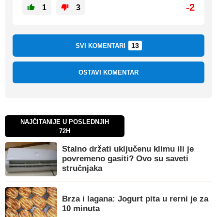
-2
1
3
13
SVI KOMENTARI
OSTAVI KOMENTAR
NAJČITANIJE U POSLEDNJIH
72H
Stalno držati uključenu klimu ili je
povremeno gasiti? Ovo su saveti
stručnjaka
Brza i lagana: Jogurt pita u rerni je za
10 minuta