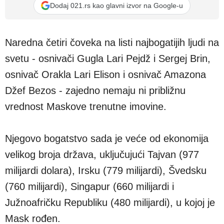
Dodaj 021.rs kao glavni izvor na Google-u
Naredna četiri čoveka na listi najbogatijih ljudi na
svetu - osnivači Gugla Lari Pejdž i Sergej Brin,
osnivač Orakla Lari Elison i osnivač Amazona
Džef Bezos - zajedno nemaju ni približnu
vrednost Maskove trenutne imovine.
Njegovo bogatstvo sada je veće od ekonomija
velikog broja država, uključujući Tajvan (977
milijardi dolara), Irsku (779 milijardi), Švedsku
(760 milijardi), Singapur (660 milijardi i
Južnoafričku Republiku (480 milijardi), u kojoj je
Mask rođen.