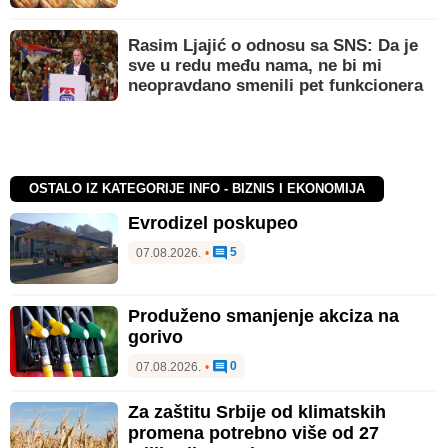
Rasim Ljajić o odnosu sa SNS: Da je
sve u redu među nama, ne bi mi
neopravdano smenili pet funkcionera
OSTALO IZ KATEGORIJE INFO - BIZNIS I EKONOMIJA
Evrodizel poskupeo
5
07.08.2026.
•
Produženo smanjenje akciza na
gorivo
0
07.08.2026.
•
Za zaštitu Srbije od klimatskih
promena potrebno više od 27