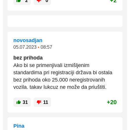
+2
2
0
novosadjan
05.07.2023
•
08:57
bez prihoda
Ako bi se primenjivali izmišljenim
standardima pri registraciji država bi ostala
bez prihoda oko 25.000 neregistrovanih
vozila. takav lukcuz ne može da priuštiti.
+20
31
11
Pina