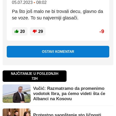
05.07.2023
•
08:02
Pa što još malo ne bi trovali decu, glavno da
se voze. To su najverniji glasači.
-9
20
29
OSTAVI KOMENTAR
NAJČITANIJE U POSLEDNJIH
72H
Vučić: Razmatramo da promenimo
vodotok Ibra, pa ćemo videti šta će
Albanci na Kosovu
Protestno saopštenje sto ličnosti