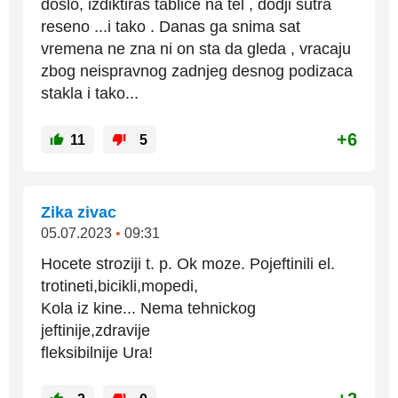
doslo, izdiktiras tablice na tel , dodji sutra
reseno ...i tako . Danas ga snima sat
vremena ne zna ni on sta da gleda , vracaju
zbog neispravnog zadnjeg desnog podizaca
stakla i tako...
+6
11
5
Zika zivac
05.07.2023
•
09:31
Hocete stroziji t. p. Ok moze. Pojeftinili el.
trotineti,bicikli,mopedi,
Kola iz kine... Nema tehnickog
jeftinije,zdravije
fleksibilnije Ura!