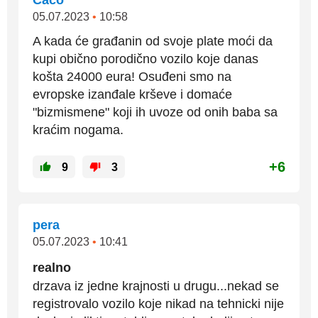
Caco
05.07.2023
•
10:58
A kada će građanin od svoje plate moći da
kupi obično porodično vozilo koje danas
košta 24000 eura! Osuđeni smo na
evropske izanđale krševe i domaće
"bizmismene" koji ih uvoze od onih baba sa
kraćim nogama.
+6
9
3
pera
05.07.2023
•
10:41
realno
drzava iz jedne krajnosti u drugu...nekad se
registrovalo vozilo koje nikad na tehnicki nije