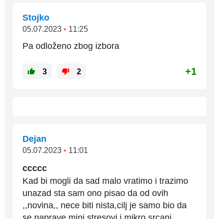
Stojko
05.07.2023
•
11:25
Pa odloženo zbog izbora
+1
3
2
Dejan
05.07.2023
•
11:01
ccccc
Kad bi mogli da sad malo vratimo i trazimo
unazad sta sam ono pisao da od ovih
,,novina,, nece biti nista,cilj je samo bio da
se naprave mini stresovi i mikro srcani