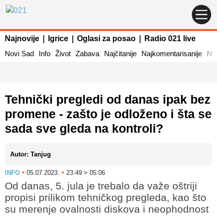
Najnovije
|
Igrice
|
Oglasi za posao
|
Radio 021 live
Novi Sad
Info
Život
Zabava
Najčitanije
Najkomentarisanije
Naj
Tehnički pregledi od danas ipak bez
promene - zašto je odloženo i šta se
sada sve gleda na kontroli?
Autor: Tanjug
•
•
INFO
05.07.2023.
23:49 > 05:06
Od danas, 5. jula je trebalo da važe oštriji
propisi prilikom tehničkog pregleda, kao što
su merenje ovalnosti diskova i neophodnost