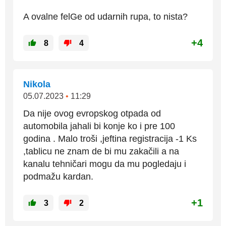
A ovalne felGe od udarnih rupa, to nista?
+4
8
4
Nikola
05.07.2023
•
11:29
Da nije ovog evropskog otpada od
automobila jahali bi konje ko i pre 100
godina . Malo troši ,jeftina registracija -1 Ks
,tablicu ne znam de bi mu zakačili a na
kanalu tehničari mogu da mu pogledaju i
podmažu kardan.
+1
3
2