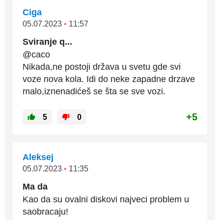
Ciga
05.07.2023
•
11:57
Sviranje q...
@caco
Nikada,ne postoji država u svetu gde svi
voze nova kola. Idi do neke zapadne drzave
malo,iznenadićeš se šta se sve vozi.
+5
5
0
Aleksej
05.07.2023
•
11:35
Ma da
Kao da su ovalni diskovi najveci problem u
saobracaju!