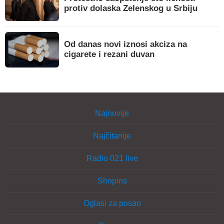
protiv dolaska Zelenskog u Srbiju
Od danas novi iznosi akciza na
cigarete i rezani duvan
Najnovije
Najčitanije
Radio 021 live
Shopins
Oglasi za posao