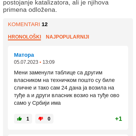
postojanje katalizatora, ali je njihova
primena odložena.
KOMENTARI
12
HRONOLOŠKI
NAJPOPULARNIJI
Матора
05.07.2023
•
13:09
Мени заменули таблице са другим
власником на техничком пошто су биле
сличне и тако сам 24 дана ја возила на
туђе а и други власник возио на туђе ово
само у Србији има
+1
1
0