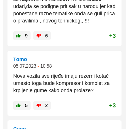
udari,da se podigne pritisak u narodu jer kad
ponestane razne tematike onda se guli prica
o pravilima ,,novog tehnickog,, !!!
+3
9
6
Tomo
05.07.2023
•
10:58
Nova vozila sve rijeđe imaju rezerni kotač
umesto toga bude kompresor i komplet za
krpljenje gume kako onda prolaze?
+3
5
2