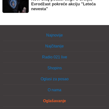
Evrodžast pokreće akciju "Leteća
nevesta"
Najnovije
Najčitanije
Radio 021 live
Shopins
Oglasi za posao
O nama
Oglašavanje