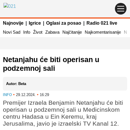
Najnovije
|
Igrice
|
Oglasi za posao
|
Radio 021 live
Novi Sad
Info
Život
Zabava
Najčitanije
Najkomentarisanije
Naj
Netanjahu će biti operisan u
podzemnoj sali
Autor: Beta
•
•
INFO
29.12.2024.
16:29
Premijer Izraela Benjamin Netanjahu će biti
operisan u podzemnoj sali u Medicinskom
centru Hadasa u Ein Keremu, kraj
Jerusalima, javio je izraelski TV Kanal 12.