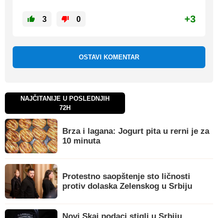
+3
3
0
OSTAVI KOMENTAR
NAJČITANIJE U POSLEDNJIH
72H
Brza i lagana: Jogurt pita u rerni je za
10 minuta
Protestno saopštenje sto ličnosti
protiv dolaska Zelenskog u Srbiju
Novi Skaj podaci stigli u Srbiju,