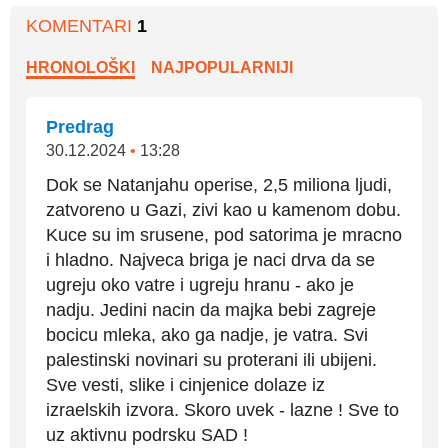
KOMENTARI
1
HRONOLOŠKI
NAJPOPULARNIJI
Predrag
30.12.2024
•
13:28
Dok se Natanjahu operise, 2,5 miliona ljudi,
zatvoreno u Gazi, zivi kao u kamenom dobu.
Kuce su im srusene, pod satorima je mracno
i hladno. Najveca briga je naci drva da se
ugreju oko vatre i ugreju hranu - ako je
nadju. Jedini nacin da majka bebi zagreje
bocicu mleka, ako ga nadje, je vatra. Svi
palestinski novinari su proterani ili ubijeni.
Sve vesti, slike i cinjenice dolaze iz
izraelskih izvora. Skoro uvek - lazne ! Sve to
uz aktivnu podrsku SAD !