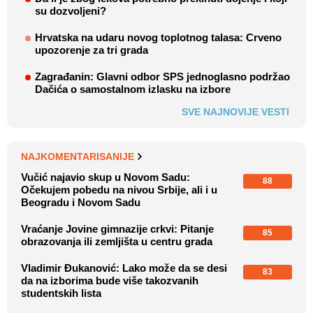
su dozvoljeni?
Hrvatska na udaru novog toplotnog talasa: Crveno
upozorenje za tri grada
Zagrađanin: Glavni odbor SPS jednoglasno podržao
Dačića o samostalnom izlasku na izbore
SVE NAJNOVIJE VESTI
NAJKOMENTARISANIJE
Vučić najavio skup u Novom Sadu:
88
Očekujem pobedu na nivou Srbije, ali i u
Beogradu i Novom Sadu
Vraćanje Jovine gimnazije crkvi: Pitanje
85
obrazovanja ili zemljišta u centru grada
Vladimir Đukanović: Lako može da se desi
83
da na izborima bude više takozvanih
studentskih lista