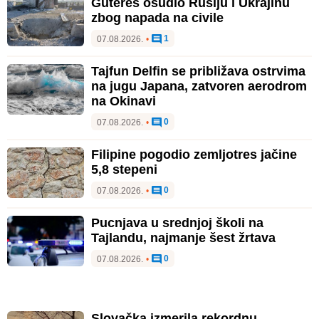
Gutereš osudio Rusiju i Ukrajinu
zbog napada na civile
1
07.08.2026.
•
Tajfun Delfin se približava ostrvima
na jugu Japana, zatvoren aerodrom
na Okinavi
0
07.08.2026.
•
Filipine pogodio zemljotres jačine
5,8 stepeni
0
07.08.2026.
•
Pucnjava u srednjoj školi na
Tajlandu, najmanje šest žrtava
0
07.08.2026.
•
Slovačka izmerila rekordnu