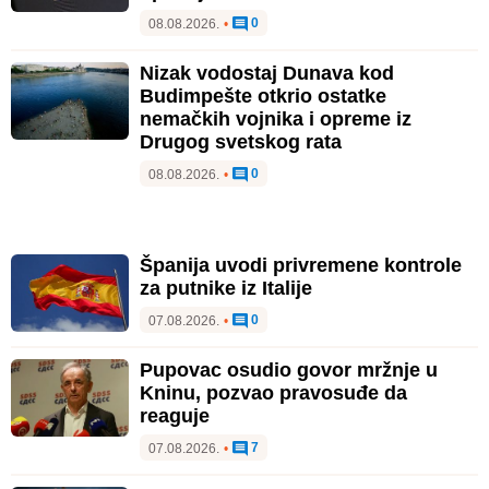
0
08.08.2026.
•
Nizak vodostaj Dunava kod
Budimpešte otkrio ostatke
nemačkih vojnika i opreme iz
Drugog svetskog rata
0
08.08.2026.
•
Španija uvodi privremene kontrole
za putnike iz Italije
0
07.08.2026.
•
Pupovac osudio govor mržnje u
Kninu, pozvao pravosuđe da
reaguje
7
07.08.2026.
•