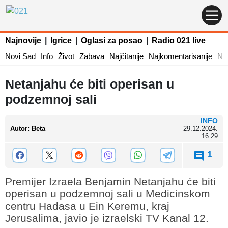
Najnovije
|
Igrice
|
Oglasi za posao
|
Radio 021 live
Novi Sad
Info
Život
Zabava
Najčitanije
Najkomentarisanije
Naj
Netanjahu će biti operisan u
podzemnoj sali
INFO
Autor
:
Beta
29.12.2024.
16:29
1
Premijer Izraela Benjamin Netanjahu će biti
operisan u podzemnoj sali u Medicinskom
centru Hadasa u Ein Keremu, kraj
Jerusalima, javio je izraelski TV Kanal 12.