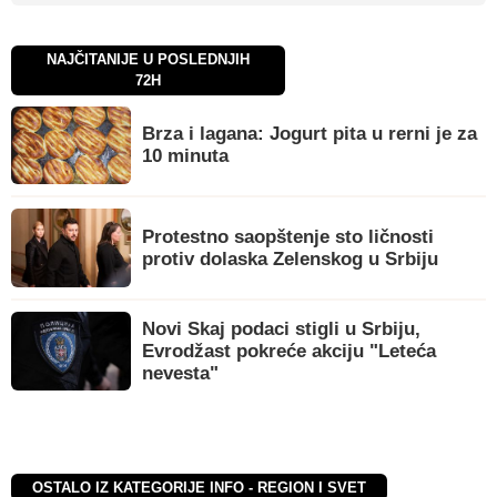
NAJČITANIJE U POSLEDNJIH
72H
Brza i lagana: Jogurt pita u rerni je za
10 minuta
Protestno saopštenje sto ličnosti
protiv dolaska Zelenskog u Srbiju
Novi Skaj podaci stigli u Srbiju,
Evrodžast pokreće akciju "Leteća
nevesta"
OSTALO IZ KATEGORIJE INFO - REGION I SVET