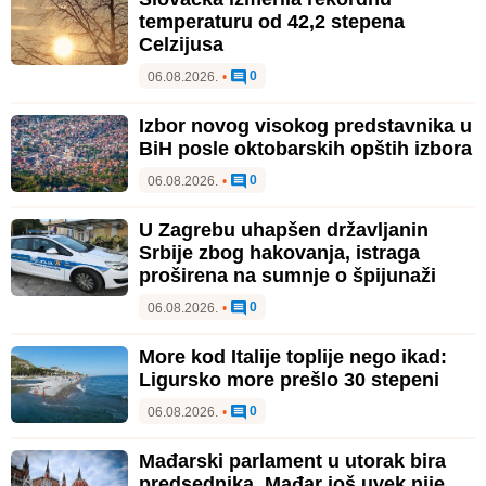
temperaturu od 42,2 stepena
Celzijusa
0
06.08.2026.
•
Izbor novog visokog predstavnika u
BiH posle oktobarskih opštih izbora
0
06.08.2026.
•
U Zagrebu uhapšen državljanin
Srbije zbog hakovanja, istraga
proširena na sumnje o špijunaži
0
06.08.2026.
•
More kod Italije toplije nego ikad:
Ligursko more prešlo 30 stepeni
0
06.08.2026.
•
Mađarski parlament u utorak bira
predsednika, Mađar još uvek nije