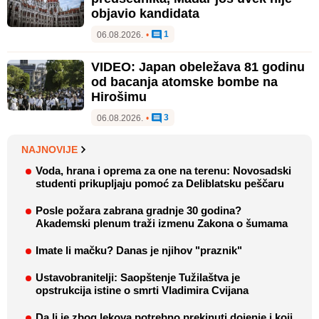
objavio kandidata
1
06.08.2026.
•
VIDEO: Japan obeležava 81 godinu
od bacanja atomske bombe na
Hirošimu
3
06.08.2026.
•
NAJNOVIJE
Voda, hrana i oprema za one na terenu: Novosadski
studenti prikupljaju pomoć za Deliblatsku peščaru
Posle požara zabrana gradnje 30 godina?
Akademski plenum traži izmenu Zakona o šumama
Imate li mačku? Danas je njihov "praznik"
Ustavobranitelji: Saopštenje Tužilaštva je
opstrukcija istine o smrti Vladimira Cvijana
Da li je zbog lekova potrebno prekinuti dojenje i koji