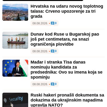
Hrvatska na udaru novog toplotnog
talasa: Crveno upozorenje za tri
grada
0
08.08.2026.
•
Dunav kod Ruse u Bugarskoj pao
još pet centimetara, na snazi
ograničenja plovidbe
0
08.08.2026.
•
Mađar i stranka Tisa danas
nominuju kandidata za
predsednika: Ovo su imena koja se
spominju
0
08.08.2026.
•
Ruski hakeri pronašli dokumenta sa
dokazima da ukrajinskim napadima
upravlja NATO?