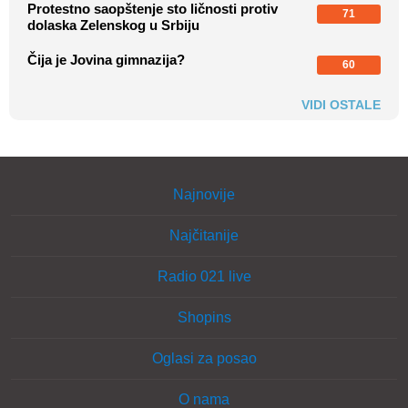
Protestno saopštenje sto ličnosti protiv
71
dolaska Zelenskog u Srbiju
Čija je Jovina gimnazija?
60
VIDI OSTALE
Najnovije
Najčitanije
Radio 021 live
Shopins
Oglasi za posao
O nama