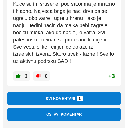
Kuce su im srusene, pod satorima je mracno
i hladno. Najveca briga je naci drva da se
ugreju oko vatre i ugreju hranu - ako je
nadju. Jedini nacin da majka bebi zagreje
bocicu mleka, ako ga nadje, je vatra. Svi
palestinski novinari su proterani ili ubijeni.
Sve vesti, slike i cinjenice dolaze iz
izraelskih izvora. Skoro uvek - lazne ! Sve to
uz aktivnu podrsku SAD !
+3
3
0
1
SVI KOMENTARI
OSTAVI KOMENTAR