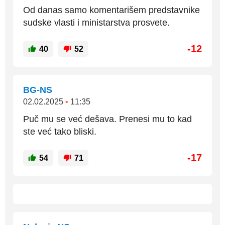
Od danas samo komentarišem predstavnike
sudske vlasti i ministarstva prosvete.
-12
40
52
BG-NS
02.02.2025
•
11:35
Puč mu se već dešava. Prenesi mu to kad
ste već tako bliski.
-17
54
71