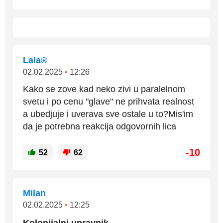
Lala®
02.02.2025
•
12:26
Kako se zove kad neko zivi u paralelnom
svetu i po cenu "glave" ne prihvata realnost
a ubedjuje i uverava sve ostale u to?Mis'im
da je potrebna reakcija odgovornih lica
-10
52
62
Milan
02.02.2025
•
12:25