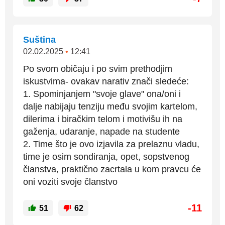
Suština
02.02.2025
•
12:41
Po svom običaju i po svim prethodjim
iskustvima- ovakav narativ znači sledeće:
1. Spominjanjem "svoje glave" ona/oni i
dalje nabijaju tenziju među svojim kartelom,
dilerima i biračkim telom i motivišu ih na
gaženja, udaranje, napade na studente
2. Time što je ovo izjavila za prelaznu vladu,
time je osim sondiranja, opet, sopstvenog
članstva, praktično zacrtala u kom pravcu će
oni voziti svoje članstvo
-11
51
62