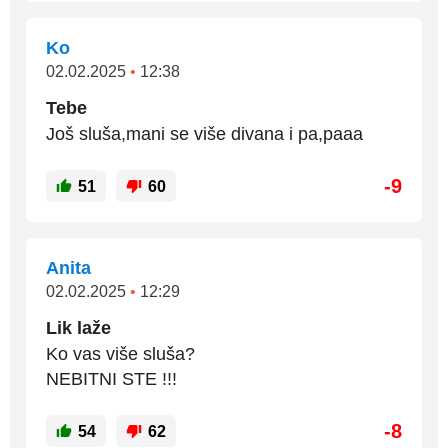
Ko
02.02.2025
•
12:38
Tebe
Još sluša,mani se više divana i pa,paaa
-9
51
60
Anita
02.02.2025
•
12:29
Lik laže
Ko vas više sluša?
NEBITNI STE !!!
-8
54
62