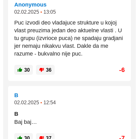
Anonymous
02.02.2025
•
13:05
Puc izvodi deo vladajuce strukture u kojoj
vlast preuzima jedan deo aktuelne vlasti . U
tu grupu (izvrioce puca) ne spadaju gradjani
jer nemaju nikakvu vlast. Dakle da me
razume - bukvalno nije puc.
-6
30
36
B
02.02.2025
•
12:54
B
Baj baj…
-7
30
37