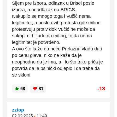
Sijem pre izbora, odlazak u Brisel posle
izbora, a neodlazak na BRICS.
Nakupilo se mnogo toga i Vučić nema
legitimitet, a posle ovih protesta gde milioni
protestvuju protiv dok Vučić ne može da
sakupi ni hiljadu na miting, to da nema
legitimitet je potvrđeno.
A ovo što kaže da neće Prelaznu vladu dati
po cenu glave, niko ne kaže da je
neophodno da je ima, a i to što tako priča je
potvrda da je psihički odlepio i da treba da
se skloni
-13
68
81
zztop
02.02.2025
•
11:49