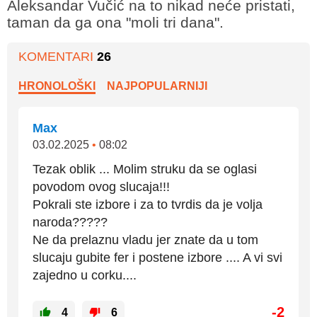
Aleksandar Vučić na to nikad neće pristati,
taman da ga ona "moli tri dana".
KOMENTARI
26
HRONOLOŠKI
NAJPOPULARNIJI
Max
03.02.2025
•
08:02
Tezak oblik ... Molim struku da se oglasi
povodom ovog slucaja!!!
Pokrali ste izbore i za to tvrdis da je volja
naroda?????
Ne da prelaznu vladu jer znate da u tom
slucaju gubite fer i postene izbore .... A vi svi
zajedno u corku....
-2
4
6