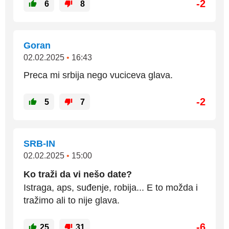
-2
6
8
Goran
02.02.2025
•
16:43
Preca mi srbija nego vuciceva glava.
-2
5
7
SRB-IN
02.02.2025
•
15:00
Ko traži da vi nešo date?
Istraga, aps, suđenje, robija... E to možda i
tražimo ali to nije glava.
-6
25
31