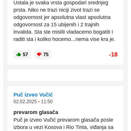
Ustala je svaka vrsta gospodari srednjeg
prsta. Niko ne trazi niciji zivot trazi se
odgovornost jer apsolutna vlast apsolutna
odgovornost za 15 ubijenih i 2 trajnih
invalida. Sta ste mislili vladacemo bogatiti i
raditi sta i koliko hocemo...nema vise kra je.
-18
57
75
Puč izveo Vučić
02.02.2025
•
11:50
prevarom glasača
Puč je izveo Vučić prevarom glasača posle
izbora u vezi Kosova i Rio Tinta, viđanja sa