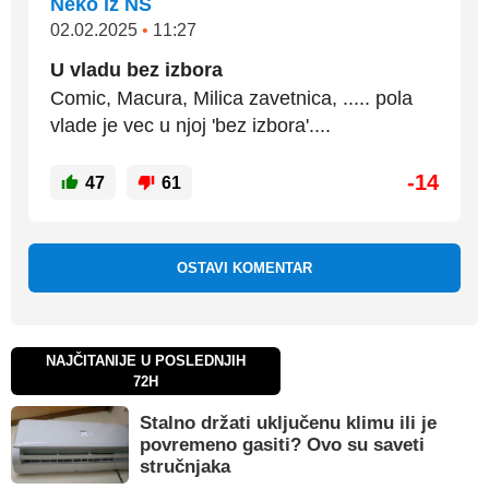
Neko iz NS
02.02.2025
•
11:27
U vladu bez izbora
Comic, Macura, Milica zavetnica, ..... pola
vlade je vec u njoj 'bez izbora'....
-14
47
61
OSTAVI KOMENTAR
NAJČITANIJE U POSLEDNJIH
72H
Stalno držati uključenu klimu ili je
povremeno gasiti? Ovo su saveti
stručnjaka