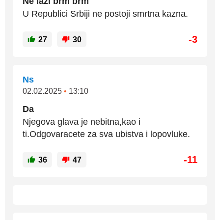
Ne laži brm brm
U Republici Srbiji ne postoji smrtna kazna.
-3
27
30
Ns
02.02.2025
•
13:10
Da
Njegova glava je nebitna,kao i
ti.Odgovaracete za sva ubistva i lopovluke.
-11
36
47