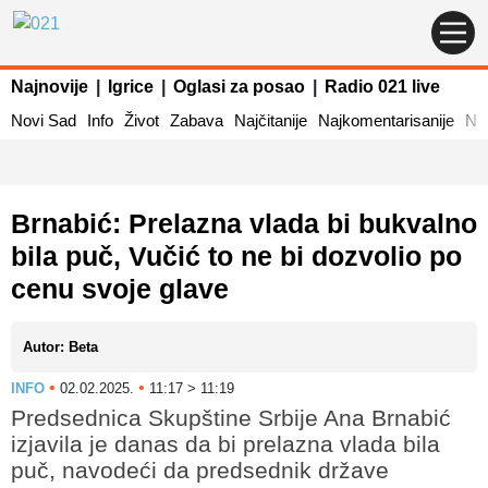
Najnovije
|
Igrice
|
Oglasi za posao
|
Radio 021 live
Novi Sad
Info
Život
Zabava
Najčitanije
Najkomentarisanije
Naj
Brnabić: Prelazna vlada bi bukvalno
bila puč, Vučić to ne bi dozvolio po
cenu svoje glave
Autor: Beta
•
•
INFO
02.02.2025.
11:17 > 11:19
Predsednica Skupštine Srbije Ana Brnabić
izjavila je danas da bi prelazna vlada bila
puč, navodeći da predsednik države