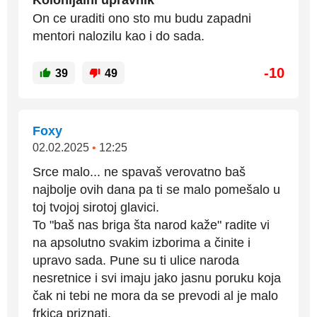
Kolonijalni upravnik
On ce uraditi ono sto mu budu zapadni
mentori nalozilu kao i do sada.
-10
39
49
Foxy
02.02.2025
•
12:25
Srce malo... ne spavaš verovatno baš
najbolje ovih dana pa ti se malo pomešalo u
toj tvojoj sirotoj glavici.
To "baš nas briga šta narod kaže" radite vi
na apsolutno svakim izborima a činite i
upravo sada. Pune su ti ulice naroda
nesretnice i svi imaju jako jasnu poruku koja
čak ni tebi ne mora da se prevodi al je malo
frkica priznati.