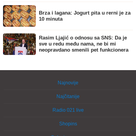
Brza i lagana: Jogurt pita u rerni je za
10 minuta
Rasim Ljajić o odnosu sa SNS: Da je
sve u redu među nama, ne bi mi
neopravdano smenili pet funkcionera
Najnovije
Najčitanije
Radio 021 live
Shopins