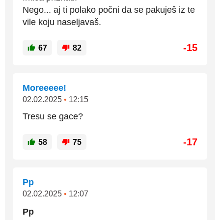
Nego... aj ti polako počni da se pakuješ iz te
vile koju naseljavaš.
-15
67
82
Moreeeee!
02.02.2025
•
12:15
Tresu se gace?
-17
58
75
Pp
02.02.2025
•
12:07
Pp