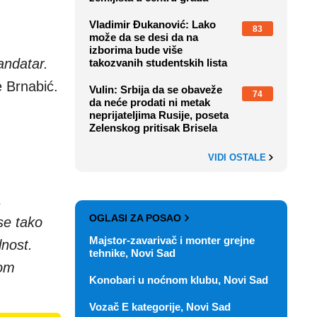
Vladimir Đukanović: Lako
83
može da se desi da na
izborima bude više
andatar.
takozvanih studentskih lista
je Brnabić.
Vulin: Srbija da se obaveže
74
da neće prodati ni metak
neprijateljima Rusije, poseta
Zelenskog pritisak Brisela
VIDI OSTALE
a
OGLASI ZA POSAO
se tako
Majstor-zavarivač i monter grejne
lnost.
tehnike, Novi Sad
vom
Konobari u noćnom klubu, Novi Sad
Vozač E kategorije, Novi Sad