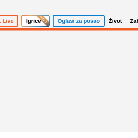
 Live
Igrice
Oglasi za posao
Život
Za