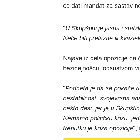
će dati mandat za sastav n
"
U Skupštini je jasna i stab
Neće biti prelazne ili kvazi
Najave iz dela opozicije da 
bezidejnošću, odsustvom viz
"
Podneta je da se pokaže ruž
nestabilnost, svojevrsna ana
nešto desi, jer je u Skupštin
Nemamo političku krizu, jed
trenutku je kriza opozicije
",