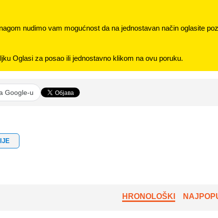
nagom nudimo vam mogućnost da na jednostavan način oglasite pozi
jku Oglasi za posao ili jednostavno klikom na ovu poruku.
na Google-u
IJE
HRONOLOŠKI
NAJPOPU