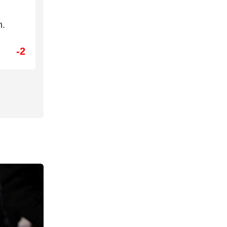
h.
-2