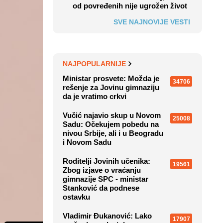
od povređenih nije ugrožen život
SVE NAJNOVIJE VESTI
NAJPOPULARNIJE
Ministar prosvete: Možda je
34706
rešenje za Jovinu gimnaziju
da je vratimo crkvi
Vučić najavio skup u Novom
25008
Sadu: Očekujem pobedu na
nivou Srbije, ali i u Beogradu
i Novom Sadu
Roditelji Jovinih učenika:
19561
Zbog izjave o vraćanju
gimnazije SPC - ministar
Stanković da podnese
ostavku
Vladimir Đukanović: Lako
17907