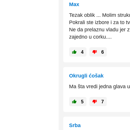
Max
Tezak oblik ... Molim stru
Pokrali ste izbore i za to 
Ne da prelaznu vladu jer zn
zajedno u corku....
4
6
Okrugli ćošak
Ma šta vredi jedna glava 
5
7
Srba