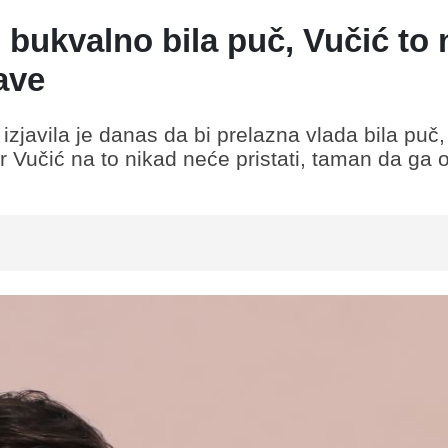
 bukvalno bila puč, Vučić to 
ave
zjavila je danas da bi prelazna vlada bila puč,
Vučić na to nikad neće pristati, taman da ga 