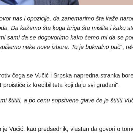
ovor nas i opozicije, da zanemarimo šta kaže naro
da. Da kažemo šta koga briga šta mislite i kako ste
 mi sami da se dogovorimo kako ćemo mi da se pod
pišemo neke nove izbore. To je bukvalno puč
", re
protiv čega se Vučić i Srpska napredna stranka bore
proističe iz kredibiliteta koji daju svi građani".
 štititi, a po cenu sopstvene glave će je štititi Vu
je Vučić, kao predsednik, vlastan da govori o to