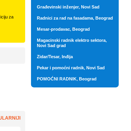
Građevinski inženjer, Novi Sad
ciju za
Radnici za rad na fasadama, Beograd
Mesar-prodavac, Beograd
Magacinski radnik elektro sektora,
Novi Sad grad
Zidar/Tesar, Inđija
Pekar i pomoćni radnik, Novi Sad
POMOĆNI RADNIK, Beograd
LARNIJI