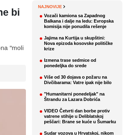
NAJNOVIJE
ne bi
Vozači kamiona sa Zapadnog
Balkana i dalje na ledu: Evropska
komisija nije ponudila rešenje
Jajima na Kurtija u skupštini:
Nova epizoda kosovske političke
ona "moli
krize
Izmena trase sedmice od
ponedeljka do srede
Više od 30 dojava o požaru na
Divčibarama: Vatre ipak nije bilo
"Humanitarni ponedeljak" na
Štrandu za Lazara Dobrića
VIDEO Četvrti dan borbe protiv
vatrene stihije u Deliblatskoj
peščari: Brane se kuće u Šumarku
Sudar vozova u Hrvatskoj, nikom