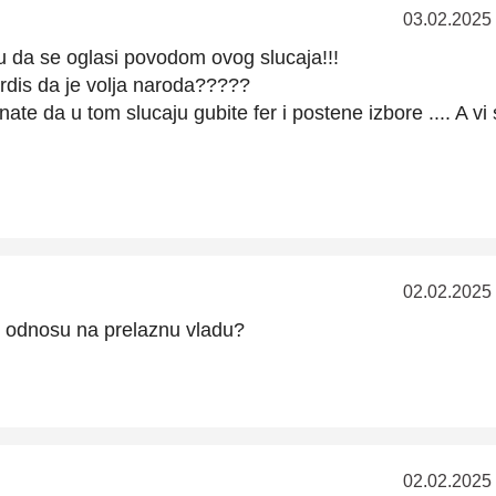
03.02.2025
ku da se oglasi povodom ovog slucaja!!!
tvrdis da je volja naroda?????
ate da u tom slucaju gubite fer i postene izbore .... A vi 
02.02.2025
u odnosu na prelaznu vladu?
02.02.2025