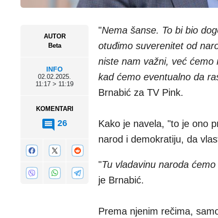
"
Nema šanse. To bi bio dog
AUTOR
otuđimo suverenitet od naro
Beta
niste nam važni, već ćemo
INFO
kad ćemo eventualno da ras
02.02.2025.
11:17 > 11:19
Brnabić za TV Pink.
KOMENTARI
26
Kako je navela, "to je ono 
narod i demokratiju, da vlast 
"
Tu vladavinu naroda ćemo mi
je Brnabić.
Prema njenim rečima, samo 