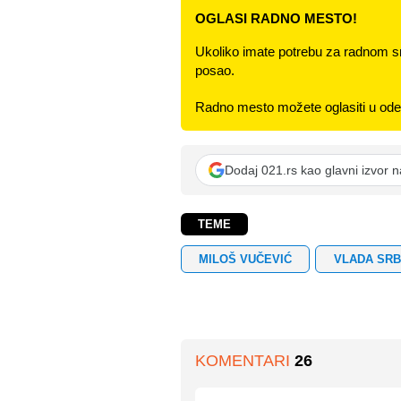
OGLASI RADNO MESTO!
Ukoliko imate potrebu za radnom s
posao.
Radno mesto možete oglasiti u odel
Dodaj 021.rs kao glavni izvor 
TEME
MILOŠ VUČEVIĆ
VLADA SRB
KOMENTARI
26