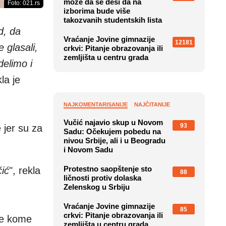
može da se desi da na
Foto: 021.rs
izborima bude više
takozvanih studentskih lista
d, da
Vraćanje Jovine gimnazije
12181
 glasali,
crkvi: Pitanje obrazovanja ili
zemljišta u centru grada
elimo i
kla je
NAJKOMENTARISANIJE
NAJČITANIJE
Vučić najavio skup u Novom
93
 jer su za
Sadu: Očekujem pobedu na
nivou Srbije, ali i u Beogradu
i Novom Sadu
Protestno saopštenje sto
čić
", rekla
88
ličnosti protiv dolaska
Zelenskog u Srbiju
Vraćanje Jovine gimnazije
85
crkvi: Pitanje obrazovanja ili
me kome
zemljišta u centru grada