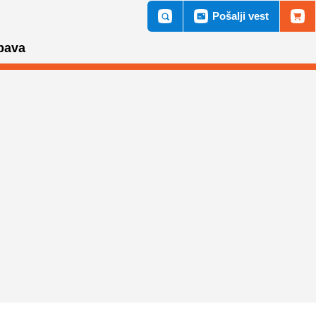
Pošalji vest
bava