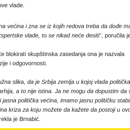
ove vlade.
ilna većina i zna se iz kojih redova treba da dođe m
ekspertske vlade, to se nikad neće desiti
", poručila 
će blokirati skupštinska zasedanja ona je nazvala
ije i odgovornosti.
na slika, da je Srbija zemlja u kojoj vlada političk
rhija, a to nije istina. Ja ne mogu da dopustim da 
i jasna politička većina, imamo jasnu političku stabi
ina kriza za koju možete da kažete da postoji u o
 rekla je Brnabić.