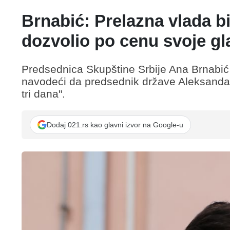
Brnabić: Prelazna vlada bi
dozvolio po cenu svoje gl
Predsednica Skupštine Srbije Ana Brnabić i
navodeći da predsednik države Aleksandar 
tri dana".
Dodaj 021.rs kao glavni izvor na Google-u