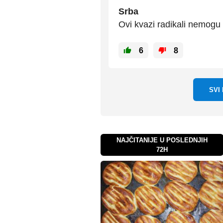
Srba
Ovi kvazi radikali nemogu
6
8
SVI
NAJČITANIJE U POSLEDNJIH
72H