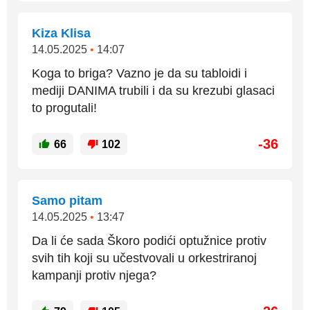
Kiza Klisa
14.05.2025
•
14:07
Koga to briga? Vazno je da su tabloidi i
mediji DANIMA trubili i da su krezubi glasaci
to progutali!
-36
66
102
Samo pitam
14.05.2025
•
13:47
Da li će sada Škoro podići optužnice protiv
svih tih koji su učestvovali u orkestriranoj
kampanji protiv njega?