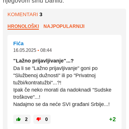
njegovom sinu Danilu.
KOMENTARI
3
HRONOLOŠKI
NAJPOPULARNIJI
Fića
16.05.2025
•
08:44
"Lažno prijavljivanje"...?
Da li se "Lažno prijavljivanje" goni po
"Službenoj dužnosti" ili po "Privatnoj
tužbi/kontratužbi"...?!
Ipak če neko morati da nadoknadi "Sudske
troškove"...!
Nadajmo se da neće SVI građani Srbije...!
+2
2
0