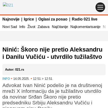
Najnovije
|
Igrice
|
Oglasi za posao
|
Radio 021 live
Novi Sad
Info
Život
Zabava
Najčitanije
Najkomentarisanije
Naj
Ninić: Škoro nije pretio Aleksandru
i Danilu Vučiću - utvrdilo tužilaštvo
Autor: 021.rs
•
•
INFO
14.05.2025.
12:51 > 12:51
Advokat Ivan Ninić podelio je na društvenoj
mreži X informaciju da je tužilaštvo utvrdilo
da novinar Srđan Škoro nije pretio
predsedniku Srbiju Aleksandru Vučiću i