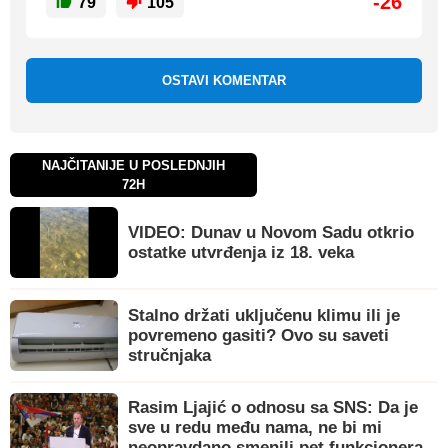
-26
79
105
OSTAVI KOMENTAR
NAJČITANIJE U POSLEDNJIH
72H
VIDEO: Dunav u Novom Sadu otkrio
ostatke utvrđenja iz 18. veka
Stalno držati uključenu klimu ili je
povremeno gasiti? Ovo su saveti
stručnjaka
Rasim Ljajić o odnosu sa SNS: Da je
sve u redu među nama, ne bi mi
neopravdano smenili pet funkcionera