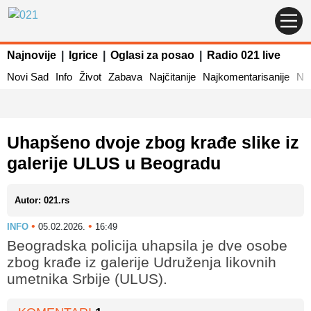
Najnovije
|
Igrice
|
Oglasi za posao
|
Radio 021 live
Novi Sad
Info
Život
Zabava
Najčitanije
Najkomentarisanije
Naj
Uhapšeno dvoje zbog krađe slike iz
galerije ULUS u Beogradu
Autor: 021.rs
•
•
INFO
05.02.2026.
16:49
Beogradska policija uhapsila je dve osobe
zbog krađe iz galerije Udruženja likovnih
umetnika Srbije (ULUS).