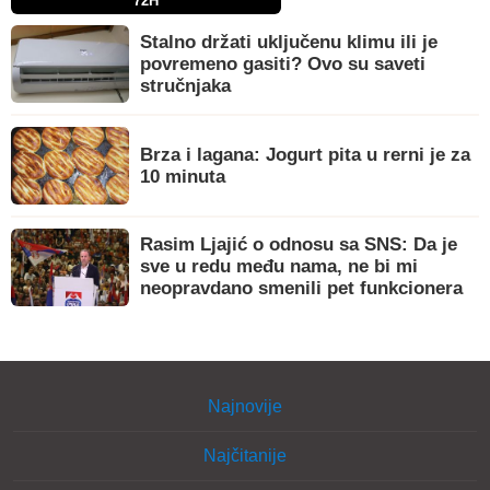
72H
Stalno držati uključenu klimu ili je
povremeno gasiti? Ovo su saveti
stručnjaka
Brza i lagana: Jogurt pita u rerni je za
10 minuta
Rasim Ljajić o odnosu sa SNS: Da je
sve u redu među nama, ne bi mi
neopravdano smenili pet funkcionera
Najnovije
Najčitanije