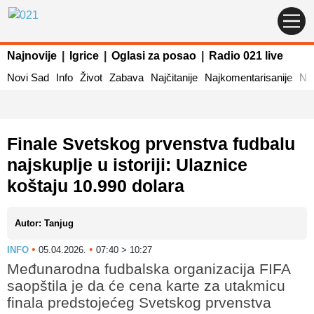
Najnovije
|
Igrice
|
Oglasi za posao
|
Radio 021 live
Novi Sad
Info
Život
Zabava
Najčitanije
Najkomentarisanije
Naj
Finale Svetskog prvenstva fudbalu
najskuplje u istoriji: Ulaznice
koštaju 10.990 dolara
Autor: Tanjug
•
•
INFO
05.04.2026.
07:40 > 10:27
Međunarodna fudbalska organizacija FIFA
saopštila je da će cena karte za utakmicu
finala predstojećeg Svetskog prvenstva