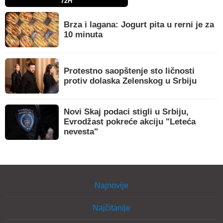
72H
Brza i lagana: Jogurt pita u rerni je za
10 minuta
Protestno saopštenje sto ličnosti
protiv dolaska Zelenskog u Srbiju
Novi Skaj podaci stigli u Srbiju,
Evrodžast pokreće akciju "Leteća
nevesta"
Najnovije
Najčitanije