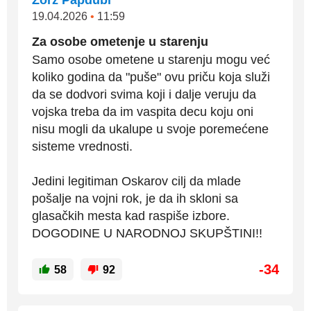
Žorž Papdubi
19.04.2026
•
11:59
Za osobe ometenje u starenju
Samo osobe ometene u starenju mogu već
koliko godina da "puše" ovu priču koja služi
da se dodvori svima koji i dalje veruju da
vojska treba da im vaspita decu koju oni
nisu mogli da ukalupe u svoje poremećene
sisteme vrednosti.
Jedini legitiman Oskarov cilj da mlade
pošalje na vojni rok, je da ih skloni sa
glasačkih mesta kad raspiše izbore.
DOGODINE U NARODNOJ SKUPŠTINI!!
-34
58
92