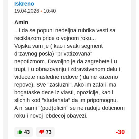
Iskreno
19.04.2026
•
10:40
Amin
...i da se popuni nedeljna rubrika vesti sa
reciklazom price o vojnom roku...
Vojska vam je ( kao i svaki segment
drzavnog posla) "privatizovana"
nepotizmom. Dovoljno je da zagrebete i u
trupi, i u obrazovanju i zdravstvenom delu i
videcete nasledne redove ( da ne kazemo
repove). Sve "zasluzni". Ako im zafali ima
bogataske dece iz vlasti, opozicije, kao i
slicnih kod "studenata" da im pripomognu.
A ni sami "(pod)oficiri" se ne raduju doticnom
roku i novoj lebdecoj obavezi.
-30
43
73