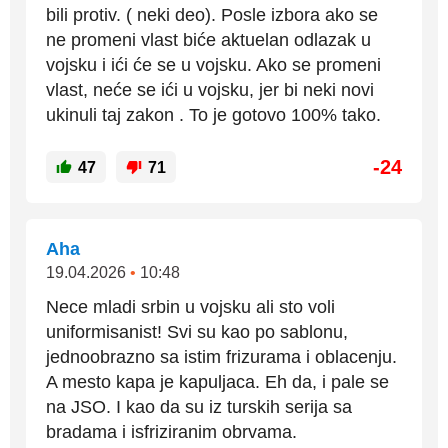
bili protiv. ( neki deo). Posle izbora ako se
ne promeni vlast biće aktuelan odlazak u
vojsku i ići će se u vojsku. Ako se promeni
vlast, neće se ići u vojsku, jer bi neki novi
ukinuli taj zakon . To je gotovo 100% tako.
-24
47
71
Aha
19.04.2026
•
10:48
Nece mladi srbin u vojsku ali sto voli
uniformisanist! Svi su kao po sablonu,
jednoobrazno sa istim frizurama i oblacenju.
A mesto kapa je kapuljaca. Eh da, i pale se
na JSO. I kao da su iz turskih serija sa
bradama i isfriziranim obrvama.