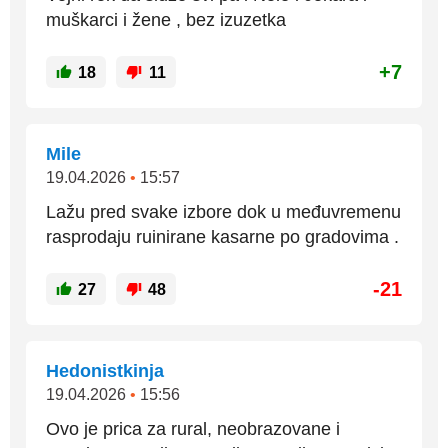
muškarci i žene , bez izuzetka
+7
18
11
Mile
19.04.2026
•
15:57
Lažu pred svake izbore dok u međuvremenu
rasprodaju ruinirane kasarne po gradovima .
-21
27
48
Hedonistkinja
19.04.2026
•
15:56
Ovo je prica za rural, neobrazovane i