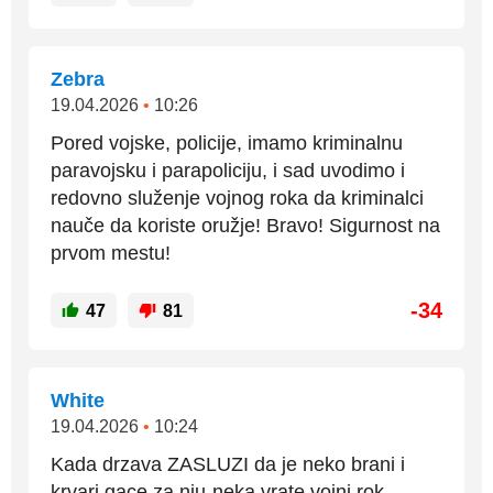
Zebra
19.04.2026
•
10:26
Pored vojske, policije, imamo kriminalnu
paravojsku i parapoliciju, i sad uvodimo i
redovno služenje vojnog roka da kriminalci
nauče da koriste oružje! Bravo! Sigurnost na
prvom mestu!
-34
47
81
White
19.04.2026
•
10:24
Kada drzava ZASLUZI da je neko brani i
krvari gace za nju-neka vrate vojni rok.