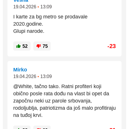
Vesna
19.04.2026
•
13:09
I karte za bg metro se prodavale
2020.godine.
Glupi narode.
-23
52
75
Mirko
19.04.2026
•
13:09
@White, tačno tako. Ratni profiteri koji
obično posle rata dođu na vlast bi opet da
započnu neki uz parole srbovanja,
rodoljublja, patriotizma da još malo profitiraju
na tuđoj krvi.