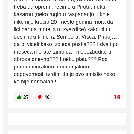
treba da opremi, recimo u Pirotu, neku
kasarnu (neko ruglo u raspadanju u koje
niko nije krocio 20 i nesto godina mora da
lici bar na motel s tri zvezdice) kako bi tu
dosli neki klinci iz Sombora, Vrsca, Priboja...
da bi videli kako izgleda puska??? I dva i po
meseca morate tamo da im obezbedite tri
obroka dnevno??? I neku platu??? Pod
punom moralnom i materijalnom
odgovornosti tvrdim da je ovo smislio neko
ko nije normalan!!!
-19
27
46