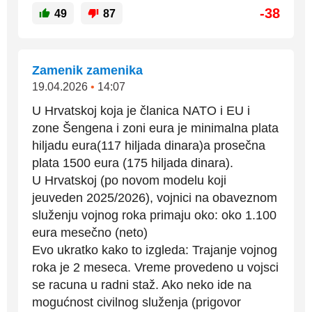
-38
49
87
Zamenik zamenika
19.04.2026
•
14:07
U Hrvatskoj koja je članica NATO i EU i
zone Šengena i zoni eura je minimalna plata
hiljadu eura(117 hiljada dinara)a prosečna
plata 1500 eura (175 hiljada dinara).
U Hrvatskoj (po novom modelu koji
jeuveden 2025/2026), vojnici na obaveznom
služenju vojnog roka primaju oko: oko 1.100
eura mesečno (neto)
Evo ukratko kako to izgleda: Trajanje vojnog
roka je 2 meseca. Vreme provedeno u vojsci
se racuna u radni staž. Ako neko ide na
mogućnost civilnog služenja (prigovor