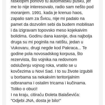
rasklopim ponovo tu automatsku pušku, jer
me to nije interesovalo, radio sam nešto pod
moranjem. 1991. kada je krenuo haos,
zapalio sam za Švicu, nije mi padalo na
pamet da dozvolim sebi da budem mobilisan
i da izigravam topovsko meso kojekaivim
bolidima. Godinu dana kasnije, dva najbolja
druga su mi poginila na ratištu, jedan u
Vukovaru, drugi negde kod Pakraca... Te
godine pola novosadskog korpusa, što
rezervista, što vojnika na redovnom
odsluženju vojnog roka, vratilo se u
kovčezima u Novi Sad. I to su živote izgubili
u borbama sa nekakvim teritorijalnim
odbranama i ostalim tricama i kučinama.
Toliko o obuci!
I na kraju, citiraću Đoleta Balaševića:
"Odjebi JNA, dosta je bilo!"