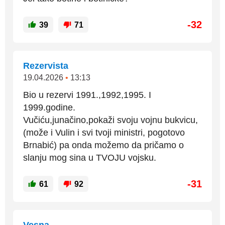
-32
39
71
Rezervista
19.04.2026
•
13:13
Bio u rezervi 1991.,1992,1995. I
1999.godine.
Vučiću,junačino,pokaži svoju vojnu bukvicu,
(može i Vulin i svi tvoji ministri, pogotovo
Brnabić) pa onda možemo da pričamo o
slanju mog sina u TVOJU vojsku.
-31
61
92