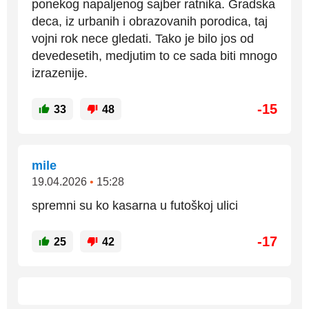
ponekog napaljenog sajber ratnika. Gradska
deca, iz urbanih i obrazovanih porodica, taj
vojni rok nece gledati. Tako je bilo jos od
devedesetih, medjutim to ce sada biti mnogo
izrazenije.
-15
33
48
mile
19.04.2026
•
15:28
spremni su ko kasarna u futoškoj ulici
-17
25
42