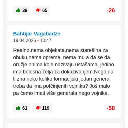
-26
39
65
Bahtijar Vagabadze
19.04.2026
•
10:47
Realno,nema objekata,nema starešina za
obuku,nema opreme, nema mu.a da se da
oružje onima koje nazivaju ustašama, jedino
ima bolesna želja za dokazivanjem.Nego,da
li zna neko koliko formacijski jedan general
treba da ima potčinjenih vojnika? Još malo
pa ćemo imati više generala nego vojnika.
-58
61
119