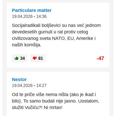
Particulare matter
19.04.2026
•
14:36
Socijalradikali boljševici su nas već jednom
devedesetih gurnuli u rat protiv celog
civilizovanog sveta NATO, EU, Amerike i
naših komšija.
-47
34
81
Nestor
19.04.2026
•
14:27
Od te priče više nema ništa (ako je ikad i
bilo). To samo budali nije jasno. Uostalom,
služiti Vučiću?! Ni mrtav!