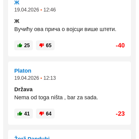
Ж
19.04.2026
•
12:46
Ж
Вучићу ова прича о војсци више штети.
-40
25
65
Platon
19.04.2026
•
12:13
Država
Nema od toga ništa , bar za sada.
-23
41
64