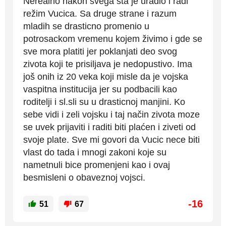
Nerealno nakon svega sta je uradio i radi
režim Vucica. Sa druge strane i razum
mladih se drasticno promenio u
potrosackom vremenu kojem živimo i gde se
sve mora platiti jer poklanjati deo svog
zivota koji te prisiljava je nedopustivo. Ima
još onih iz 20 veka koji misle da je vojska
vaspitna institucija jer su podbacili kao
roditelji i sl.sli su u drasticnoj manjini. Ko
sebe vidi i zeli vojsku i taj način zivota moze
se uvek prijaviti i raditi biti plaćen i ziveti od
svoje plate. Sve mi govori da Vucic nece biti
vlast do tada i mnogi zakoni koje su
nametnuli bice promenjeni kao i ovaj
besmisleni o obaveznoj vojsci.
-16
51
67