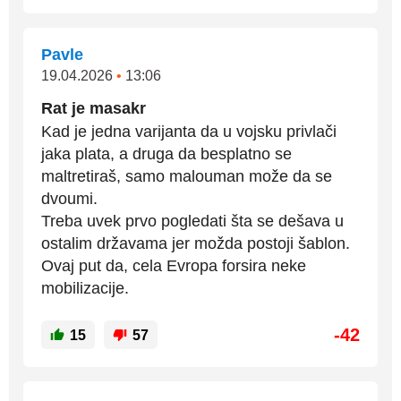
Pavle
19.04.2026
•
13:06
Rat je masakr
Kad je jedna varijanta da u vojsku privlači
jaka plata, a druga da besplatno se
maltretiraš, samo malouman može da se
dvoumi.
Treba uvek prvo pogledati šta se dešava u
ostalim državama jer možda postoji šablon.
Ovaj put da, cela Evropa forsira neke
mobilizacije.
-42
15
57