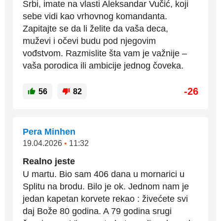
Srbi, imate na vlasti Aleksandar Vučić, koji
sebe vidi kao vrhovnog komandanta.
Zapitajte se da li želite da vaša deca,
muževi i očevi budu pod njegovim
vođstvom. Razmislite šta vam je važnije –
vaša porodica ili ambicije jednog čoveka.
-26
56
82
Pera Minhen
19.04.2026
•
11:32
Realno jeste
U martu. Bio sam 406 dana u mornarici u
Splitu na brodu. Bilo je ok. Jednom nam je
jedan kapetan korvete rekao : živećete svi
daj Bože 80 godina. A 79 godina srugi