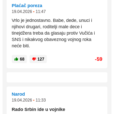
Plaćač poreza
19.04.2026
•
11:47
Vrlo je jednostavno. Babe, dede, unuci i
njihovi drugari, roditelji male dece i
tinejdžera treba da glasaju protiv Vučića i
SNS i nikakvog obaveznog vojnog roka
neće biti.
-59
68
127
Narod
19.04.2026
•
11:33
Rado Srbin ide u vojnike