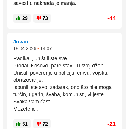
savesti), naknada je manja.
-44
29
73
Jovan
19.04.2026
•
14:07
Radikali, uništili ste sve.
Prodali Kosovo, pare stavili u svoj džep.
Uništili poverenje u policiju, crkvu, vojsku,
obrazovanje.
Ispunili ste svoj zadatak, ono što nije moga
turčin, ugarin, švaba, komunisti, vi jeste.
Svaka vam čast.
Možete ići.
-21
51
72