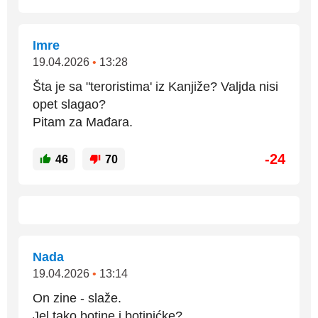
Imre
19.04.2026
•
13:28
Šta je sa "teroristima' iz Kanjiže? Valjda nisi
opet slagao?
Pitam za Mađara.
-24
46
70
Nada
19.04.2026
•
13:14
On zine - slaže.
Jel tako botine i botinićke?