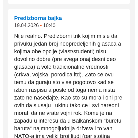
Predizborna bajka
19.04.2026
•
10:40
Nije realno. Predizborni trik kojim misle da
privuku jedan broj neopredeljenih glasaca a
kojima obe opcije (vlast/studenti) nisu
dovoljno dobre (pre svega onaj desni deo
glasaca) a vole tradicionalne vrednosti
(crkva, vojska, porodica itd). Zato ce ovu
temu da guraju sto vise pogotovo kad se
izbori raspisu a posle od toga nema nista
zato ne nasedajte. Kao sto su morali oni pre
ovih da slusaju i ukinu tako ce i svi naredni
morati da ne vrate vojni rok. Kome je na
zapadu u interesu da u Balkanskom “buretu
baruta” najmnogoljudnija država i to van
NATO-a ima veliki broj ljudi (par stotina