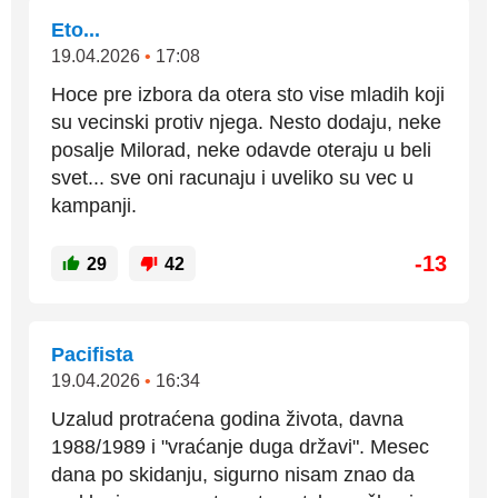
Eto...
19.04.2026
•
17:08
Hoce pre izbora da otera sto vise mladih koji
su vecinski protiv njega. Nesto dodaju, neke
posalje Milorad, neke odavde oteraju u beli
svet... sve oni racunaju i uveliko su vec u
kampanji.
-13
29
42
Pacifista
19.04.2026
•
16:34
Uzalud protraćena godina života, davna
1988/1989 i "vraćanje duga državi". Mesec
dana po skidanju, sigurno nisam znao da