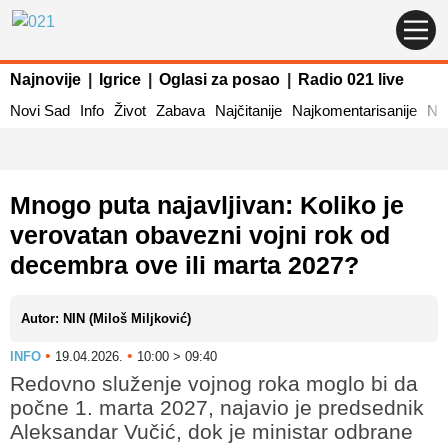
Najnovije
|
Igrice
|
Oglasi za posao
|
Radio 021 live
Novi Sad
Info
Život
Zabava
Najčitanije
Najkomentarisanije
Naj
Mnogo puta najavljivan: Koliko je
verovatan obavezni vojni rok od
decembra ove ili marta 2027?
Autor: NIN (Miloš Miljković)
•
•
INFO
19.04.2026.
10:00 > 09:40
Redovno služenje vojnog roka moglo bi da
počne 1. marta 2027, najavio je predsednik
Aleksandar Vučić, dok je ministar odbrane