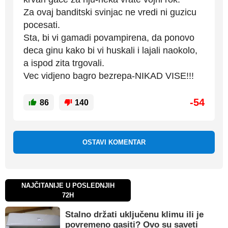
Za ovaj banditski svinjac ne vredi ni guzicu
pocesati.
Sta, bi vi gamadi povampirena, da ponovo
deca ginu kako bi vi huskali i lajali naokolo,
a ispod zita trgovali.
Vec vidjeno bagro bezrepa-NIKAD VISE!!!
-54
86
140
OSTAVI KOMENTAR
NAJČITANIJE U POSLEDNJIH
72H
Stalno držati uključenu klimu ili je
povremeno gasiti? Ovo su saveti