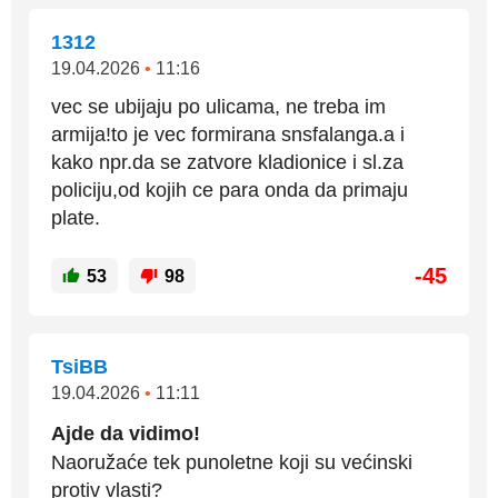
1312
19.04.2026
•
11:16
vec se ubijaju po ulicama, ne treba im
armija!to je vec formirana snsfalanga.a i
kako npr.da se zatvore kladionice i sl.za
policiju,od kojih ce para onda da primaju
plate.
-45
53
98
TsiBB
19.04.2026
•
11:11
Ajde da vidimo!
Naoružaće tek punoletne koji su većinski
protiv vlasti?