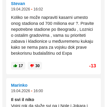
Stevan
19.04.2026
•
16:02
Koliko se može napraviti kasarni umesto
onog stadiona od 700 miliona eur ?. Pravite
nepotrebne stadione po Beogradu , Loznici
o ostalim gradovima , vama su prioriteti
zabava i kladionice u međuvremenu kukaju
kako se nema para za vojsku dok prave
beskorisnu budalaštinu od Expa
-13
17
30
Marinko
19.04.2026
•
16:00
Il svi il niko
Vojni rok da služe svi pa i Nole i Jokara i