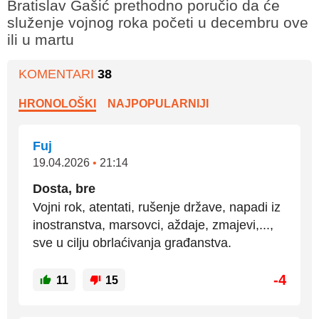
Bratislav Gašić prethodno poručio da će
služenje vojnog roka početi u decembru ove
ili u martu
KOMENTARI
38
HRONOLOŠKI
NAJPOPULARNIJI
Fuj
19.04.2026
•
21:14
Dosta, bre
Vojni rok, atentati, rušenje države, napadi iz
inostranstva, marsovci, aždaje, zmajevi,...,
sve u cilju obrlaćivanja građanstva.
-4
11
15