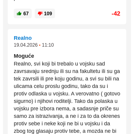
-42
67
109
Realno
19.04.2026
•
11:10
Moguće
Realno, svi koji bi trebalo u vojsku sad
zavrsavaju srednju ili su na fakultetu ili su ga
tek zavrsili ili pre koju godinu, a svi su bili na
ulicama celu proslu godinu, tako da su i
protiv odlaska u vojsku. A verovatno ( gotovo
sigurno) i njihovi roditelji. Tako da polaska u
vojsku pre izbora nema, a sadasnje priče su
samo za istrazivanja, a ne i za to da okrenes
protiv sebe i neke koji ne bi u vojsku i da
zbog tog glasaju protiv tebe, a mozda ne bi