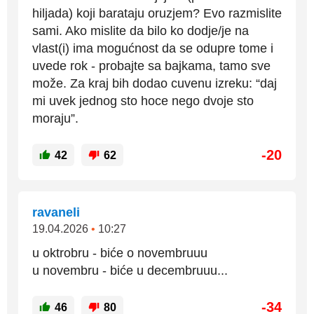
hiljada) koji barataju oruzjem? Evo razmislite
sami. Ako mislite da bilo ko dodje/je na
vlast(i) ima mogućnost da se odupre tome i
uvede rok - probajte sa bajkama, tamo sve
može. Za kraj bih dodao cuvenu izreku: “daj
mi uvek jednog sto hoce nego dvoje sto
moraju”.
-20
42
62
ravaneli
19.04.2026
•
10:27
u oktrobru - biće o novembruuu
u novembru - biće u decembruuu...
-34
46
80