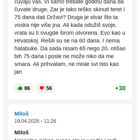
čuvaju vas. Vi samo trebate godinu dana da
čuvate druge. Zar je tako teško skinuti teret i
75 dana dati Državi? Druga je stvar što ta
voska nije više jna. Ali kada odužiš svoje,
vrata su ti svugde širom otvorena. Evo kao u
Hrvatskoj. Rešili su se na 60 dana. I nema
halabuke. Da sada nisam 65 nego 20, otišao
bih 75 dana i posle ne može niko da me
smara. Ali prihvatam, ne misle svi isto kao
jan
+30
86
56
Miloš
19.04.2026
•
11:26
Miloš