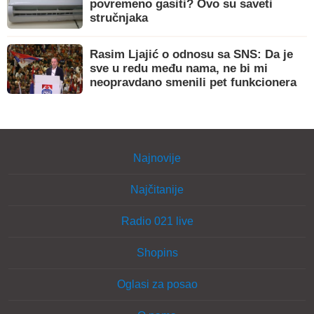
povremeno gasiti? Ovo su saveti
stručnjaka
Rasim Ljajić o odnosu sa SNS: Da je
sve u redu među nama, ne bi mi
neopravdano smenili pet funkcionera
Najnovije
Najčitanije
Radio 021 live
Shopins
Oglasi za posao