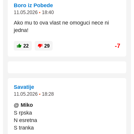
Boro iz Pobede
11.05.2026
•
18:40
Ako mu to ova vlast ne omoguci nece ni
jedna!
-7
22
29
Savatije
11.05.2026
•
18:28
@ Miko
S rpska
N esretna
S tranka