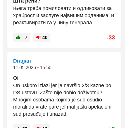
Шта рећи?
Њега треба помиловати и одликовати за
храброст и заслуге највишим орденима, и
реактивирати га у чину генерала.
-33
7
40
Dragan
11.05.2026
•
15:50
Oi
On uskoro izlazi jer je navršio 2/3 kazne po
DS ustavu. Zašto nije dobio doživotnu?
Mnogim osobama kojima je sud osudio
morali da vrate pare jel mafijaški apelacioni
sud presuđuje i unazad.