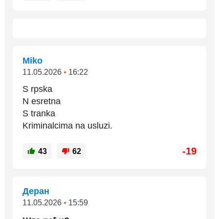
Miko
11.05.2026
•
16:22
S rpska
N esretna
S tranka
Kriminalcima na usluzi.
-19
43
62
Деран
11.05.2026
•
15:59