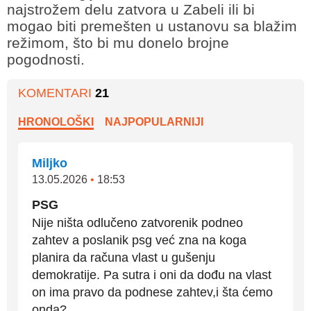
najstrožem delu zatvora u Zabeli ili bi
mogao biti premešten u ustanovu sa blažim
režimom, što bi mu donelo brojne
pogodnosti.
KOMENTARI
21
HRONOLOŠKI
NAJPOPULARNIJI
Miljko
13.05.2026
•
18:53
PSG
Nije ništa odlučeno zatvorenik podneo
zahtev a poslanik psg već zna na koga
planira da računa vlast u gušenju
demokratije. Pa sutra i oni da dođu na vlast
on ima pravo da podnese zahtev,i šta ćemo
onda?