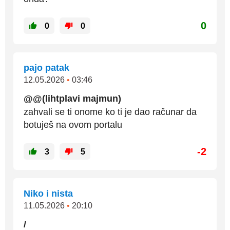
0
0
0
pajo patak
12.05.2026
•
03:46
@@(lihtplavi majmun)
zahvali se ti onome ko ti je dao računar da
botuješ na ovom portalu
-2
3
5
Niko i nista
11.05.2026
•
20:10
/