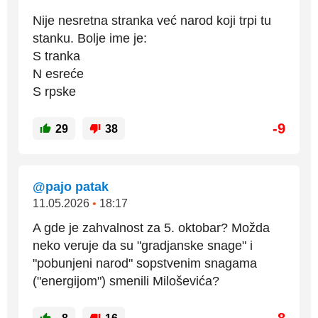
Nije nesretna stranka već narod koji trpi tu
stanku. Bolje ime je:
S tranka
N esreće
S rpske
-9
29
38
@pajo patak
11.05.2026
•
18:17
A gde je zahvalnost za 5. oktobar? Možda
neko veruje da su "gradjanske snage" i
"pobunjeni narod" sopstvenim snagama
("energijom") smenili Miloševića?