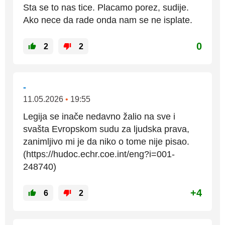
Sta se to nas tice. Placamo porez, sudije.
Ako nece da rade onda nam se ne isplate.
0
2
2
-
11.05.2026
•
19:55
Legija se inače nedavno žalio na sve i
svašta Evropskom sudu za ljudska prava,
zanimljivo mi je da niko o tome nije pisao.
(https://hudoc.echr.coe.int/eng?i=001-
248740)
+4
6
2