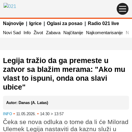
Najnovije
|
Igrice
|
Oglasi za posao
|
Radio 021 live
Novi Sad
Info
Život
Zabava
Najčitanije
Najkomentarisanije
Naj
Legija tražio da ga premeste u
zatvor sa blažim merama: "Ako mu
vlast to ispuni, onda ona slavi
ubice"
Autor: Danas (A. Latas)
•
•
INFO
11.05.2026.
14:30 > 13:57
Čeka se nova odluka o tome da li će Milorad
Ulemek Legija nastaviti da kaznu služi u