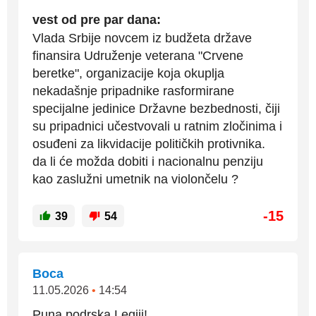
vest od pre par dana:
Vlada Srbije novcem iz budžeta države
finansira Udruženje veterana "Crvene
beretke", organizacije koja okuplja
nekadašnje pripadnike rasformirane
specijalne jedinice Državne bezbednosti, čiji
su pripadnici učestvovali u ratnim zločinima i
osuđeni za likvidacije političkih protivnika.
da li će možda dobiti i nacionalnu penziju
kao zaslužni umetnik na violončelu ?
-15
39
54
Boca
11.05.2026
•
14:54
Puna podrska Legiji!