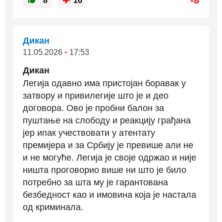
-8
8
16
Дикан
11.05.2026
•
17:53
Дикан
Легија одавно има пристојан боравак у
затвору и привилегије што је и део
договора. Ово је пробни балон за
пуштање на слободу и реакцију грађана
јер ипак учествовати у атентату
премијера и за Србију је превише али не
и не могуће. Легија је своје одржао и није
ништа проговорио више ни што је било
потребно за шта му је гарантована
безбедност као и имовина која је настала
од криминала.