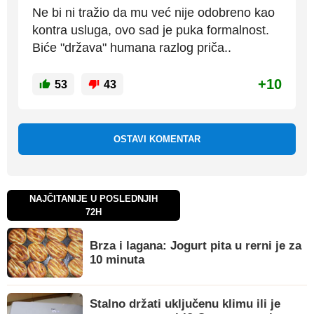
Ne bi ni tražio da mu već nije odobreno kao
kontra usluga, ovo sad je puka formalnost.
Biće "država" humana razlog priča..
+10
53
43
OSTAVI KOMENTAR
NAJČITANIJE U POSLEDNJIH
72H
Brza i lagana: Jogurt pita u rerni je za
10 minuta
Stalno držati uključenu klimu ili je