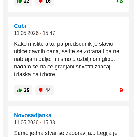
+6
22
16
Cubi
11.05.2026
•
15:47
Kako mislite ako, pa predsednik je slavio
ubice davnih dana, setite se Zorana i da ne
nabrajam dalje, mi smo u ozbiljnom glibu,
nadam se da ce gradjani shvatiti znacaj
izlaska na izbore..
-9
35
44
Novosadjanka
11.05.2026
•
15:38
Samo jedna stvar se zaboravlja... Legija je