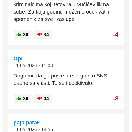
kriminalcima koji tetoviraju Vučićev lik na
sebe. Za koju godinu možemo očekivati i
spomenik za sve "zasluge".
-4
30
34
Opl
11.05.2026
•
15:03
Dogovor, da ga puste pre nego sto SNS
padne sa vlasti. To se i ocekiivalo.
-8
36
44
pajo patak
11.05.2026
•
14:55