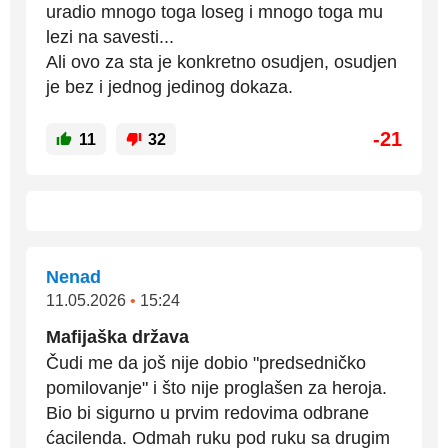
uradio mnogo toga loseg i mnogo toga mu
lezi na savesti...
Ali ovo za sta je konkretno osudjen, osudjen
je bez i jednog jedinog dokaza.
-21
11
32
Nenad
11.05.2026
•
15:24
Mafijaška država
Čudi me da još nije dobio "predsedničko
pomilovanje" i što nije proglašen za heroja.
Bio bi sigurno u prvim redovima odbrane
ćacilenda. Odmah ruku pod ruku sa drugim