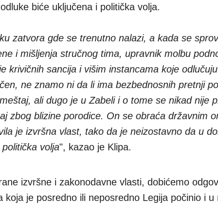
luke biće uključena i politička volja.
ku zatvora gde se trenutno nalazi, a kada se spro
ne i mišljenja stručnog tima, upravnik molbu podn
e krivičnih sancija i višim instancama koje odlučuj
ljučen, ne znamo ni da li ima bezbednosnih pretnji p
eštaj, ali dugo je u Zabeli i o tome se nikad nije pri
taj zbog blizine porodice. On se obraća državnim 
avila je izvršna vlast, tako da je neizostavno da u 
politička volja
", kazao je Klipa.
trane izvršne i zakonodavne vlasti, dobićemo odgo
a koja je posredno ili neposredno Legija počinio i u 