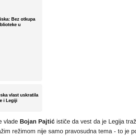
piska: Bez otkupa
blioteke u
ska vlast uskratila
e i Legiji
ke vlade
Bojan Pajtić
ističe da vest da je Legija traž
ažim režimom nije samo pravosudna tema - to je pol