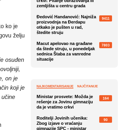
crkvi: Pitanje obrazovanja ili
zemljišta u centru grada
Đedović Handanović: Najniža
9411
proizvodnja na Đerdapu
o ko je
otkako je pušten u rad,
štedite struju
govu želju
Macut apelovao na građane
7803
da štede struju, u ponedeljak
sednica Štaba za vanredne
 je osuđen
situacije
voljniji,
e, on je
in koji je
NAJKOMENTARISANIJE
NAJČITANIJE
 učine
Ministar prosvete: Možda je
164
rešenje za Jovinu gimnaziju
da je vratimo crkvi
Roditelji Jovinih učenika:
90
Zbog izjave o vraćanju
m
gimnazije SPC - ministar