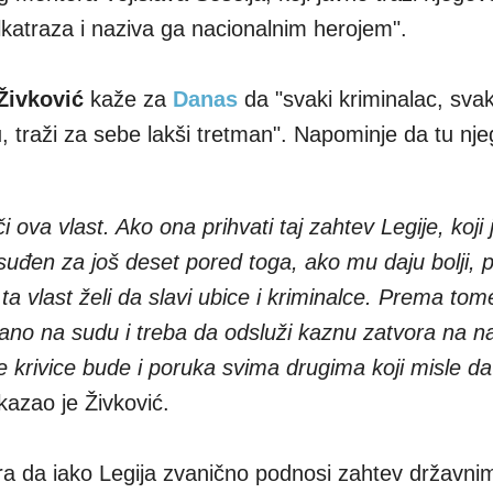
katraza i naziva ga nacionalnim herojem".
Živković
kaže za
Danas
da "svaki kriminalac, svak
, traži za sebe lakši tretman". Napominje da tu nje
i ova vlast. Ako ona prihvati taj zahtev Legije, koji
osuđen za još deset pored toga, ako mu daju bolji, po
 ta vlast želi da slavi ubice i kriminalce. Prema tom
no na sudu i treba da odsluži kaznu zatvora na nač
 krivice bude i poruka svima drugima koji misle da
 kazao je Živković.
a da iako Legija zvanično podnosi zahtev državni