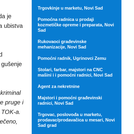
Trgovkinje u marketu, Novi Sad
da je
Pomoćna radnica u prodaji
kozmetičke opreme i preparata, Novi
a ubistva
Sad
Rukovaoci građevinske
mehanizacije, Novi Sad
d
Pomoćni radnik, Ugrinovci Zemu
 gušenje
Stolari, farbar, majstori na CNC
mašini i i pomoćni radnici, Novi Sad
Agent za nekretnine
kriminal
Majstori i pomoćni građevinski
e pruge i
radnici, Novi Sad
e TOK-a.
Trgovac, poslovođa u marketu,
prodavac/prodavačica u mesari, Novi
rečeno,
Sad grad