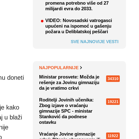
promena potrebno više od 27
milijardi evra do 2033.
VIDEO: Novosadski vatrogasci
upućeni na ispomoć u gašenju
požara u Deliblatskoj peščari
SVE NAJNOVIJE VESTI
NAJPOPULARNIJE
mu doneti
Ministar prosvete: Možda je
34310
rešenje za Jovinu gimnaziju
da je vratimo crkvi
Roditelji Jovinih učenika:
19221
Zbog izjave o vraćanju
je kako
gimnazije SPC - ministar
j u blaži
Stanković da podnese
ostavku
nije
Vraćanje Jovine gimnazije
11922
o