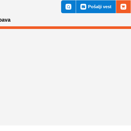
Pošalji vest
bava