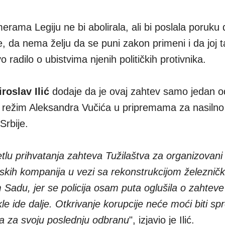
rama Legiju ne bi abolirala, ali bi poslala poruku 
 da nema želju da se puni zakon primeni i da joj t
 radilo o ubistvima njenih političkih protivnika.
roslav Ilić
dodaje da je ovaj zahtev samo jedan o
 režim Aleksandra Vučića u pripremama za nasilno
Srbije.
tlu prihvatanja zahteva Tužilaštva za organizovani 
eskih kompanija u vezi sa rekonstrukcijom železničk
Sadu, jer se policija osam puta oglušila o zahtev
kle ide dalje. Otkrivanje korupcije neće moći biti sp
a za svoju poslednju odbranu
", izjavio je Ilić.