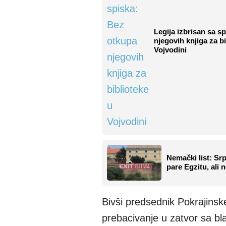
Legija izbrisan sa s
njegovih knjiga za bi
Vojvodini
Nemački list: Srp
pare Egzitu, ali n
Bivši predsednik Pokrajins
prebacivanje u zatvor sa bl