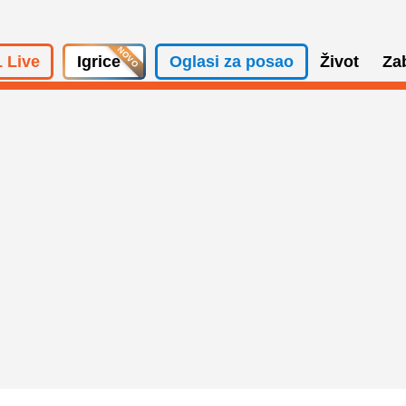
 Live
Igrice
Oglasi za posao
Život
Za