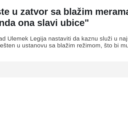
ste u zatvor sa blažim meram
nda ona slavi ubice"
ad Ulemek Legija nastaviti da kaznu služi u na
remešten u ustanovu sa blažim režimom, što bi m