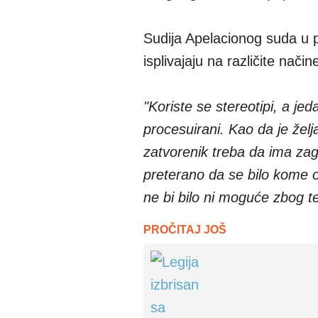
Sudija Apelacionog suda u p
isplivajaju na različite nač
"Koriste se stereotipi, a jed
procesuirani. Kao da je želj
zatvorenik treba da ima zag
preterano da se bilo kome od
ne bi bilo ni moguće zbog t
PROČITAJ JOŠ