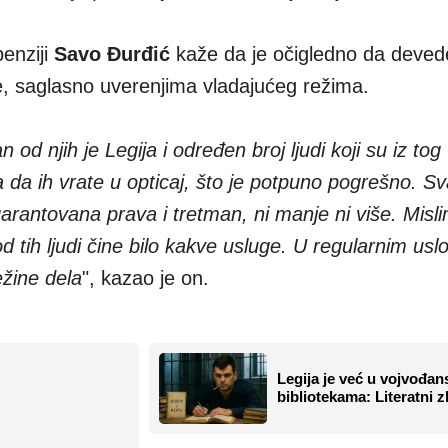
enziji
Savo Đurđić
kaže da je očigledno da deved
ine, saglasno uverenjima vladajućeg režima.
an od njih je Legija i određen broj ljudi koji su iz t
a da ih vrate u opticaj, što je potpuno pogrešno. Sv
arantovana prava i tretman, ni manje ni više. Misli
 tih ljudi čine bilo kakve usluge. U regularnim usl
ežine dela
", kazao je on.
Legija je već u vojvođa
bibliotekama: Literatni z