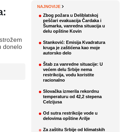
NAJNOVIJE
a:
Zbog požara u Deliblatskoj
peščari evakuacija Čardaka i
Šumarka, vanredna situacija u
delu opštine Kovin
jstrožem
Stanković: Emisija Kvadratura
u donelo
kruga je zaštićena kao moje
autorsko delo
Štab za vanredne situacije: U
većem delu Srbije nema
restrikcija, vodu koristite
racionalno
Slovačka izmerila rekordnu
temperaturu od 42,2 stepena
Celzijusa
Od sutra restrikcije vode u
delovima opštine Arilje
Za zaštitu Srbije od klimatskih