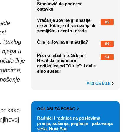
Stanković da podnese
ostavku
Vraćanje Jovine gimnazije
vede
85
crkvi: Pitanje obrazovanja ili
zemljišta u centru grada
osi
u. Razlog
Čija je Jovina gimnazija?
60
o njega u
Pismo mladih iz Srbije i
54
čalo ili je
Hrvatske povodom
godišnjice od "Oluje": I dalje
organima,
smo susedi
donošenje
VIDI OSTALE
OGLASI ZA POSAO
vor kako
Radnici i radnice na poslovima
njihovoj
pranja, sušenja, peglanja i pakovanja
veša, Novi Sad