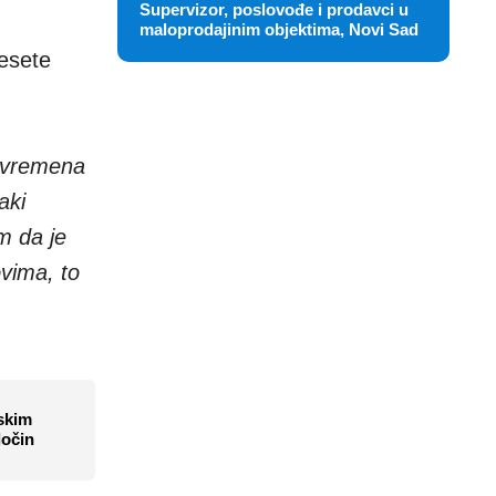
Supervizor, poslovođe i prodavci u
maloprodajinim objektima, Novi Sad
esete
og vremena
aki
m da je
ovima, to
nskim
ločin