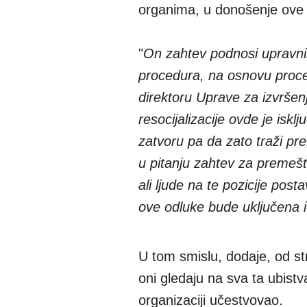
organima, u donošenje ove od
"
On zahtev podnosi upravni
procedura, na osnovu proce
direktoru Uprave za izvršenj
resocijalizacije ovde je isk
zatvoru pa da zato traži prem
u pitanju zahtev za premeš
ali ljude na te pozicije post
ove odluke bude uključena i 
U tom smislu, dodaje, od s
oni gledaju na sva ta ubistv
organizaciji učestvovao.