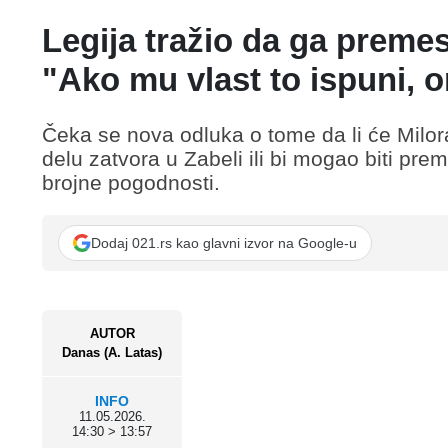
Legija tražio da ga preme
"Ako mu vlast to ispuni, o
Čeka se nova odluka o tome da li će Milor
delu zatvora u Zabeli ili bi mogao biti p
brojne pogodnosti.
Dodaj 021.rs kao glavni izvor na Google-u
AUTOR
Danas (A. Latas)
INFO
11.05.2026.
14:30 > 13:57