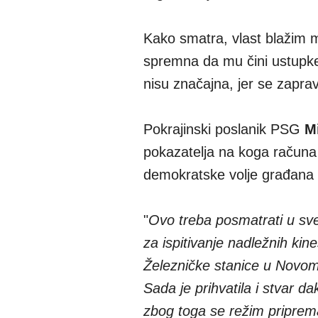
Kako smatra, vlast blažim me
spremna da mu čini ustupke,
nisu značajna, jer se zapravo
Pokrajinski poslanik PSG
Mi
pokazatelja na koga računa
demokratske volje građana 
"
Ovo treba posmatrati u sve
za ispitivanje nadležnih kin
Železničke stanice u Novom 
Sada je prihvatila i stvar da
zbog toga se režim priprem