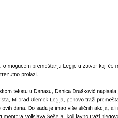
šu o mogućem premeštanju Legije u zatvor koji će 
 trenutno prolazi.
kom tekstu u Danasu, Danica Drašković napisala 
rorista, Milorad Ulemek Legija, ponovo traži premešta
ovih dana. Do sada je imao više sličnih akcija, ali 
mentora Vojislava Šešelja, koji javno traži njegov