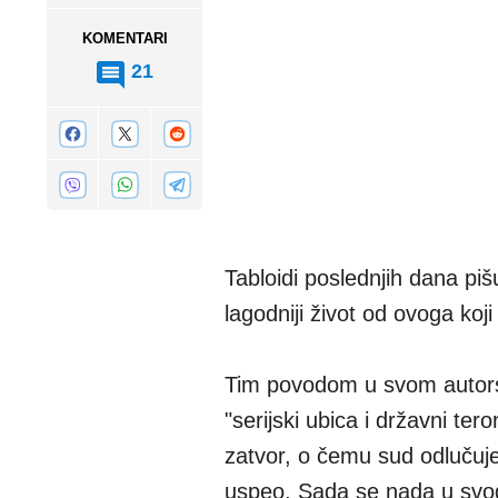
KOMENTARI
21
Tabloidi poslednjih dana pi
lagodniji život od ovoga koji
Tim povodom u svom autors
"serijski ubica i državni te
zatvor, o čemu sud odlučuje 
uspeo. Sada se nada u svog 