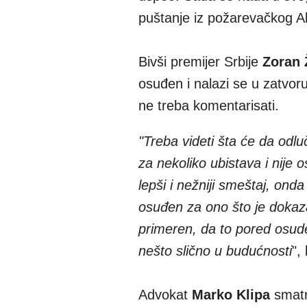
puštanje iz požarevačkog Al
Bivši premijer Srbije
Zoran 
osuđen i nalazi se u zatvoru
ne treba komentarisati.
"Treba videti šta će da odluč
za nekoliko ubistava i nije 
lepši i nežniji smeštaj, onda
osuđen za ono što je dokaza
primeren, da to pored osude
nešto slično u budućnosti
",
Advokat
Marko Klipa
smatr