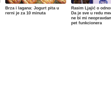
Brza i lagana: Jogurt pita u
Rasim Ljajić o odno
rerni je za 10 minuta
Da je sve u redu m
ne bi mi neopravdan
pet funkcionera