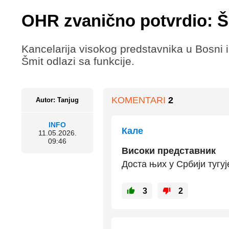
OHR zvanično potvrdio: Šm
Kancelarija visokog predstavnika u Bosni i
Šmit odlazi sa funkcije.
KOMENTARI
2
Autor: Tanjug
INFO
Кале
11.05.2026.
09:46
Високи представник
Доста њих у Србији тугуј
3
2