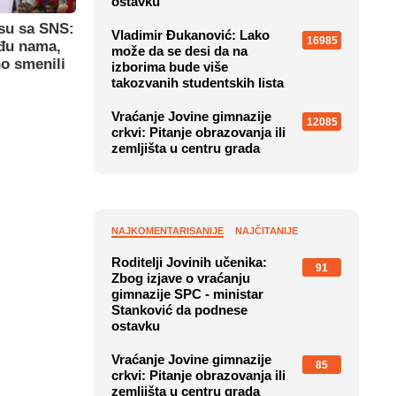
ostavku
su sa SNS:
Vladimir Đukanović: Lako
16985
eđu nama,
može da se desi da na
o smenili
izborima bude više
takozvanih studentskih lista
Vraćanje Jovine gimnazije
12085
crkvi: Pitanje obrazovanja ili
zemljišta u centru grada
NAJKOMENTARISANIJE
NAJČITANIJE
Roditelji Jovinih učenika:
91
Zbog izjave o vraćanju
gimnazije SPC - ministar
Stanković da podnese
ostavku
Vraćanje Jovine gimnazije
85
crkvi: Pitanje obrazovanja ili
zemljišta u centru grada