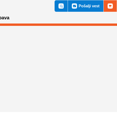
Pošalji vest
bava