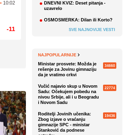
•
10:02
DNEVNI KVIZ: Deset pitanja -
uzavrelo
OSMOSMERKA: Dilan ili Korto?
-11
SVE NAJNOVIJE VESTI
NAJPOPULARNIJE
Ministar prosvete: Možda je
34660
rešenje za Jovinu gimnaziju
da je vratimo crkvi
Vučić najavio skup u Novom
22774
Sadu: Očekujem pobedu na
nivou Srbije, ali i u Beogradu
i Novom Sadu
Roditelji Jovinih učenika:
19436
Zbog izjave o vraćanju
gimnazije SPC - ministar
Stanković da podnese