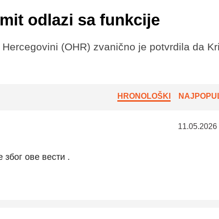
it odlazi sa funkcije
 Hercegovini (OHR) zvanično je potvrdila da Kri
HRONOLOŠKI
NAJPOPUL
11.05.2026
е због ове вести .