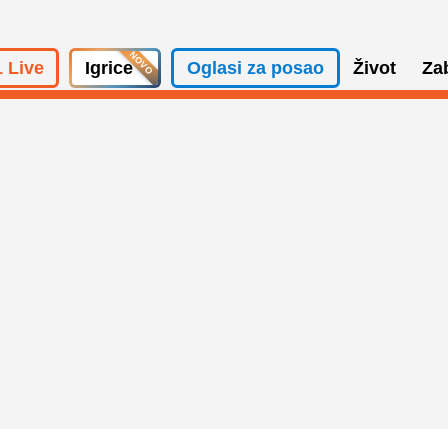
 Live
Igrice
Oglasi za posao
Život
Za