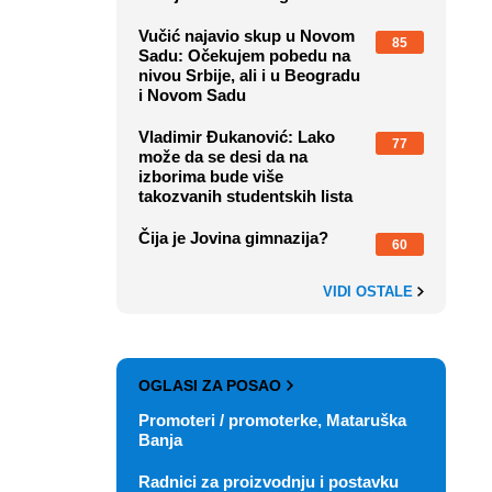
Vučić najavio skup u Novom
85
Sadu: Očekujem pobedu na
nivou Srbije, ali i u Beogradu
i Novom Sadu
Vladimir Đukanović: Lako
77
može da se desi da na
izborima bude više
takozvanih studentskih lista
Čija je Jovina gimnazija?
60
VIDI OSTALE
OGLASI ZA POSAO
Promoteri / promoterke, Mataruška
Banja
Radnici za proizvodnju i postavku