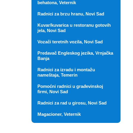
behatona, Veternik
Radnici za brzu hranu, Novi Sad
Kuvar/kuvarica u restoranu gotovih
jela, Novi Sad
Vozači teretnih vozila, Novi Sad
Predavač Engleskog jezika, Vrnjačka
Banja
Radnici za izradu i montažu
nameštaja, Temerin
Pomoćni radnici u građevinskoj
firmi, Novi Sad
Radnici za rad u girosu, Novi Sad
Magacioner, Veternik