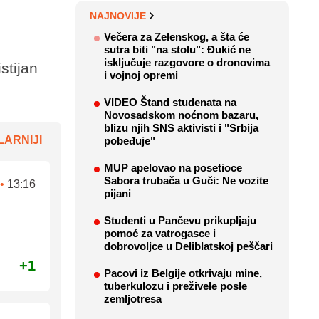
NAJNOVIJE
Večera za Zelenskog, a šta će
sutra biti "na stolu": Đukić ne
isključuje razgovore o dronovima
stijan
i vojnoj opremi
VIDEO Štand studenata na
Novosadskom noćnom bazaru,
blizu njih SNS aktivisti i "Srbija
ARNIJI
pobeđuje"
MUP apelovao na posetioce
Sabora trubača u Guči: Ne vozite
•
13:16
pijani
Studenti u Pančevu prikupljaju
pomoć za vatrogasce i
dobrovoljce u Deliblatskoj peščari
+1
Pacovi iz Belgije otkrivaju mine,
tuberkulozu i preživele posle
zemljotresa