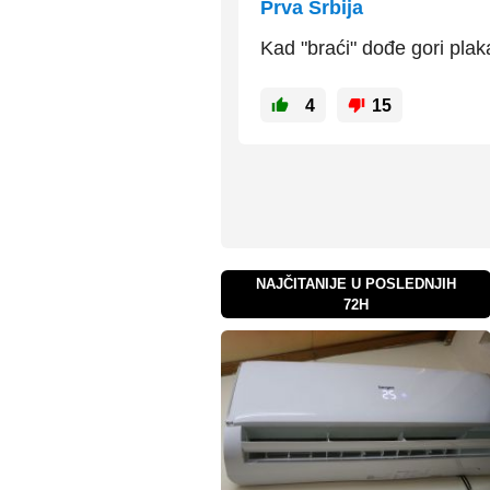
Prva Srbija
Kad "braći" dođe gori plak
4
15
NAJČITANIJE U POSLEDNJIH
72H