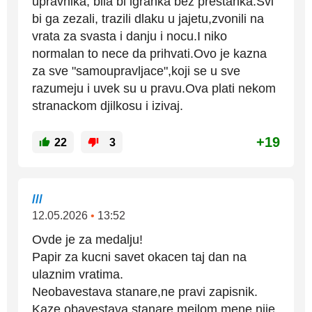
upravnika, bila bi igranka bez prestanka.Svi
bi ga zezali, trazili dlaku u jajetu,zvonili na
vrata za svasta i danju i nocu.I niko
normalan to nece da prihvati.Ovo je kazna
za sve "samoupravljace",koji se u sve
razumeju i uvek su u pravu.Ova plati nekom
stranackom djilkosu i izivaj.
+19
22
3
///
12.05.2026
•
13:52
Ovde je za medalju!
Papir za kucni savet okacen taj dan na
ulaznim vratima.
Neobavestava stanare,ne pravi zapisnik.
Kaze obavestava stanare meilom,mene nije