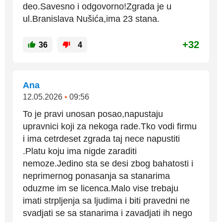
deo.Savesno i odgovorno!Zgrada je u
ul.Branislava Nušića,ima 23 stana.
+32
36
4
Ana
12.05.2026
•
09:56
To je pravi unosan posao,napustaju
upravnici koji za nekoga rade.Tko vodi firmu
i ima cetrdeset zgrada taj nece napustiti
.Platu koju ima nigde zaraditi
nemoze.Jedino sta se desi zbog bahatosti i
neprimernog ponasanja sa stanarima
oduzme im se licenca.Malo vise trebaju
imati strpljenja sa ljudima i biti pravedni ne
svadjati se sa stanarima i zavadjati ih nego