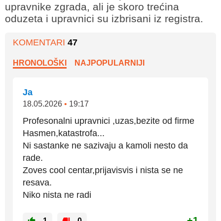
upravnike zgrada, ali je skoro trećina
oduzeta i upravnici su izbrisani iz registra.
KOMENTARI
47
HRONOLOŠKI
NAJPOPULARNIJI
Ja
18.05.2026
•
19:17
Profesonalni upravnici ,uzas,bezite od firme
Hasmen,katastrofa...
Ni sastanke ne sazivaju a kamoli nesto da
rade.
Zoves cool centar,prijavisvis i nista se ne
resava.
Niko nista ne radi
+1
1
0