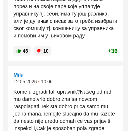
порез и на своје паре које уплаћује
управнику тј. себи, има ту још разлика,
али је дугачак списак зато треба изабрати
свог комшију тј. комшиницу за управника
и помоћи им у њиховом раду.
+36
46
10
Miki
12.05.2026
•
10:06
Kome u zgradi fali upravnik?Naseg odmah
mu damo,vrlo dobro zna sa novcom
raspolagati.Tek sta dobro prica,samo mu
jedna mana,nemojte slucajno da mu kazete
da nesto nije uredu odmah ce vas prijaviti
inspekciji,Cak je sposoban pola zgrade