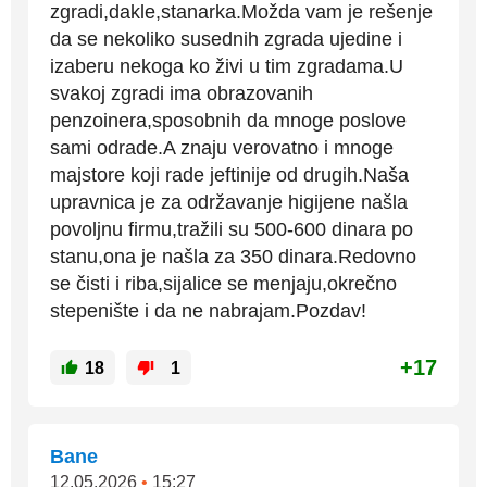
zgradi,dakle,stanarka.Možda vam je rešenje
da se nekoliko susednih zgrada ujedine i
izaberu nekoga ko živi u tim zgradama.U
svakoj zgradi ima obrazovanih
penzoinera,sposobnih da mnoge poslove
sami odrade.A znaju verovatno i mnoge
majstore koji rade jeftinije od drugih.Naša
upravnica je za održavanje higijene našla
povoljnu firmu,tražili su 500-600 dinara po
stanu,ona je našla za 350 dinara.Redovno
se čisti i riba,sijalice se menjaju,okrečno
stepenište i da ne nabrajam.Pozdav!
+17
18
1
Bane
12.05.2026
•
15:27