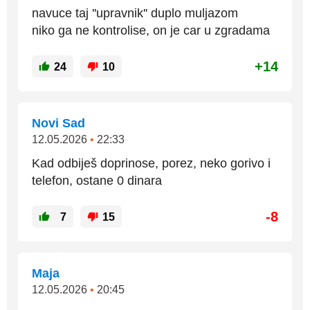
navuce taj ''upravnik'' duplo muljazom
niko ga ne kontrolise, on je car u zgradama
+14
24
10
Novi Sad
12.05.2026
•
22:33
Kad odbiješ doprinose, porez, neko gorivo i
telefon, ostane 0 dinara
-8
7
15
Маја
12.05.2026
•
20:45