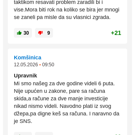
taktikom resavati problem zaradili bi i
vise.Mora biti rok na koliko se bira jer mnogi
se zaneli pa misle da su vlasnici zgrada.
+21
30
9
Komšinica
12.05.2026
•
09:50
Upravnik
Mi smo našeg za dve godine videli 6 puta.
Nije upućen u zakone, pare sa računa
skida,a račune za dve manje investicije
nikad nismo videli. Navodno plati iz svog
džepa,pa digne keš sa računa. I naravno da
je SNS.