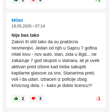
Milan
18.05.2026
•
07:14
Nije bas tako
Zakon ih stiti tako da su prakticno
nesmenjivi. Jedan od njih u Sapcu 7 gofina
mlati lovu - nov auto, stan, zida u Bgd... ne
zakazuje 7 god skupsti u stanara, ali je uvek
aktivan pred izbore kad treba sakupiti
kapilarne glasove za sns. Stanarima preti,
voli i da udari. Izbacen iz policije zbog
krivicnog dela. I - kako je dobio licencu?!
-1
2
3