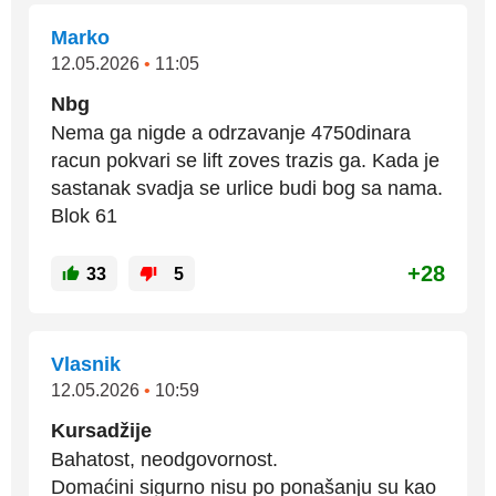
Marko
12.05.2026
•
11:05
Nbg
Nema ga nigde a odrzavanje 4750dinara
racun pokvari se lift zoves trazis ga. Kada je
sastanak svadja se urlice budi bog sa nama.
Blok 61
+28
33
5
Vlasnik
12.05.2026
•
10:59
Kursadžije
Bahatost, neodgovornost.
Domaćini sigurno nisu po ponašanju su kao