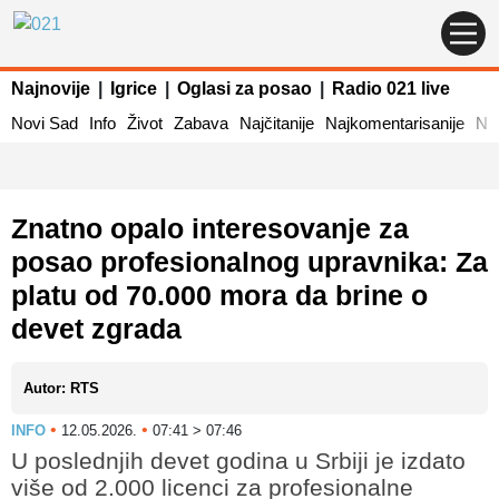
Najnovije
|
Igrice
|
Oglasi za posao
|
Radio 021 live
Novi Sad
Info
Život
Zabava
Najčitanije
Najkomentarisanije
Naj
Znatno opalo interesovanje za
posao profesionalnog upravnika: Za
platu od 70.000 mora da brine o
devet zgrada
Autor: RTS
•
•
INFO
12.05.2026.
07:41 > 07:46
U poslednjih devet godina u Srbiji je izdato
više od 2.000 licenci za profesionalne