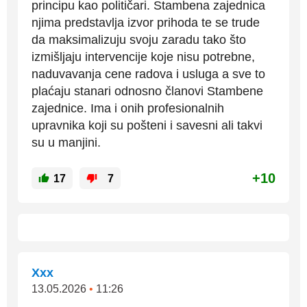
principu kao političari. Stambena zajednica
njima predstavlja izvor prihoda te se trude
da maksimalizuju svoju zaradu tako što
izmišljaju intervencije koje nisu potrebne,
naduvavanja cene radova i usluga a sve to
plaćaju stanari odnosno članovi Stambene
zajednice. Ima i onih profesionalnih
upravnika koji su pošteni i savesni ali takvi
su u manjini.
+10
17
7
Xxx
13.05.2026
•
11:26