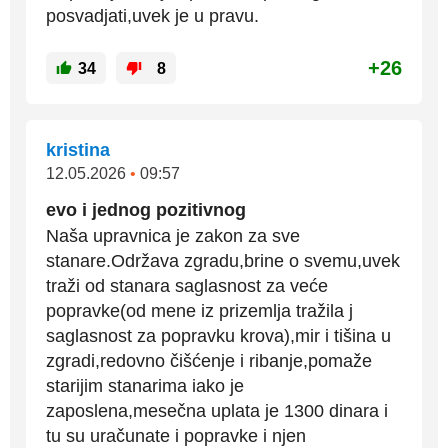
posvadjati,uvek je u pravu.
+26
34
8
kristina
12.05.2026
•
09:57
evo i jednog pozitivnog
Naša upravnica je zakon za sve
stanare.Održava zgradu,brine o svemu,uvek
traži od stanara saglasnost za veće
popravke(od mene iz prizemlja tražila j
saglasnost za popravku krova),mir i tišina u
zgradi,redovno čišćenje i ribanje,pomaže
starijim stanarima iako je
zaposlena,mesečna uplata je 1300 dinara i
tu su uračunate i popravke i njen