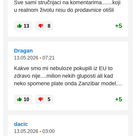
Sve sami stručnjaci na komentarima.......koji
u realnom životu nisu do prodavnice otišli
+5
13
8
Dragan
13.05.2026
•
07:21
Kakve smo mi nebuloze pokupili iz EU to
zdravo nije....milion nekih gluposti ali kad
neko spomene plate onda Zanzibar model....
+5
10
5
dacic
13.05.2026
•
03:00