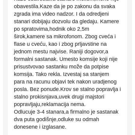
obavestila.Kaze da je po zakonu da svaka
zgrada ima video nadzor. I da odredjeni
stanari dobijaju dozvolu da gledaju. Kamere
po spratovima,hodnik oko 2,5m
širok,kamere sa mikrofonom. Zbog cveća i
flase u cveću, kao i zbog prljavstine na
jednom mestu najvise. Raniji dogovor,a
formalni sastanak. Umesto komsije koji nije
prisustvovao sastanku može da potpise
komsija. Tako rekla. Izvestaj sa stanjem
para na racunu objavi tek nakon uradjenog
posla. Bez ponude.Krov se stalno popravlja i
stalno prokisnjava,uvek drugi majstori
popravljaju,reklamacija nema.
Odlucuje 3-4 stanara,a firmalno je sastanak
dva puta godišnje,odluke su odmah
donesene i izglasane.