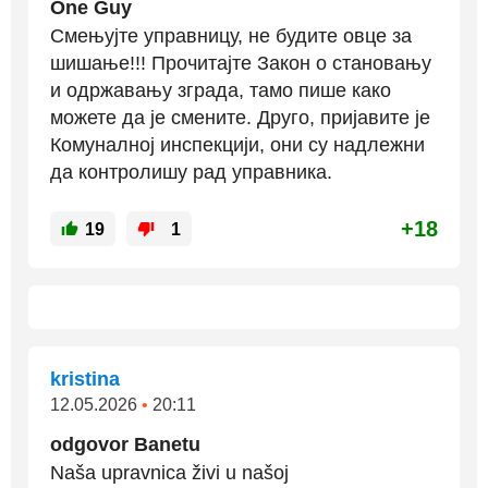
One Guy
Смењујте управницу, не будите овце за
шишање!!! Прочитајте Закон о становању
и одржавању зграда, тамо пише како
можете да је смените. Друго, пријавите је
Комуналној инспекцији, они су надлежни
да контролишу рад управника.
+18
19
1
kristina
12.05.2026
•
20:11
odgovor Banetu
Naša upravnica živi u našoj