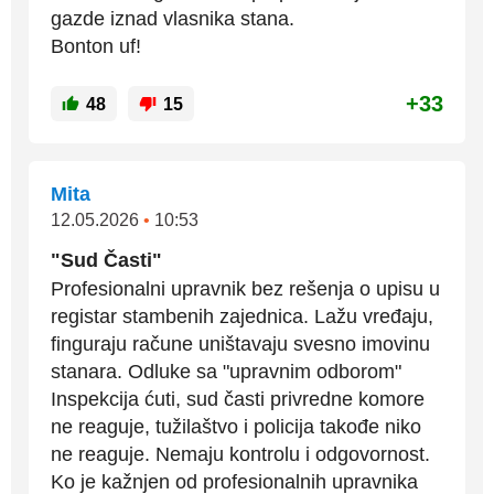
gazde iznad vlasnika stana.
Bonton uf!
+33
48
15
Mita
12.05.2026
•
10:53
"Sud Časti"
Profesionalni upravnik bez rešenja o upisu u
registar stambenih zajednica. Lažu vređaju,
finguraju račune uništavaju svesno imovinu
stanara. Odluke sa "upravnim odborom"
Inspekcija ćuti, sud časti privredne komore
ne reaguje, tužilaštvo i policija takođe niko
ne reaguje. Nemaju kontrolu i odgovornost.
Ko je kažnjen od profesionalnih upravnika