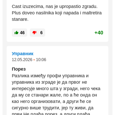
Cast izuzecima, nas je upropastio zgradu.
Plus doveo nasilnika koji napada i maltretira
stanare.
+40
46
6
Управник
12.05.2026
•
10:06
Порез
Разлика између профи управника и
управника из зграде је да првог не
интересује много шта у згради, него чека
да му се станари жале, по а ће онда он
као него организовати, а други ће се
сигурно више трудити, јер ту живи, да
први Не плаћа порез, а други плаћа