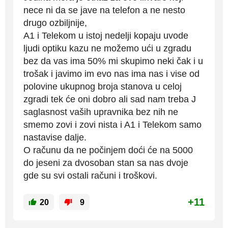
nece ni da se jave na telefon a ne nesto
drugo ozbiljnije,
A1 i Telekom u istoj nedelji kopaju uvode
ljudi optiku kazu ne možemo ući u zgradu
bez da vas ima 50% mi skupimo neki čak i u
trošak i javimo im evo nas ima nas i vise od
polovine ukupnog broja stanova u celoj
zgradi tek će oni dobro ali sad nam treba J
saglasnost vaših upravnika bez nih ne
smemo zovi i zovi nista i A1 i Telekom samo
nastavise dalje.
O računu da ne počinjem doći će na 5000
do jeseni za dvosoban stan sa nas dvoje
gde su svi ostali računi i troškovi.
+11
20
9