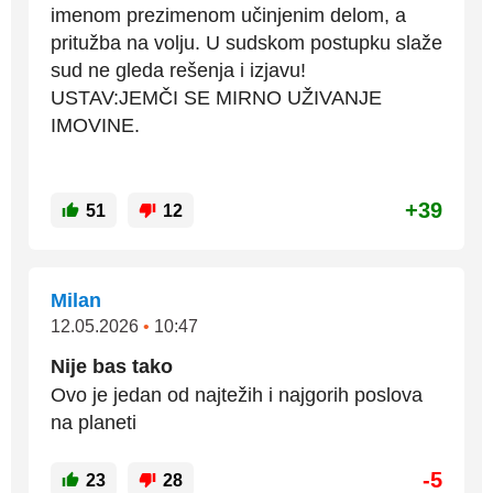
imenom prezimenom učinjenim delom, a
pritužba na volju. U sudskom postupku slaže
sud ne gleda rešenja i izjavu!
USTAV:JEMČI SE MIRNO UŽIVANJE
IMOVINE.
+39
51
12
Milan
12.05.2026
•
10:47
Nije bas tako
Ovo je jedan od najtežih i najgorih poslova
na planeti
-5
23
28