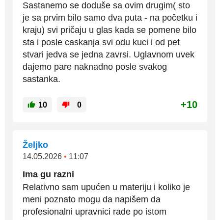
Sastanemo se doduše sa ovim drugim( sto
je sa prvim bilo samo dva puta - na početku i
kraju) svi pričaju u glas kada se pomene bilo
sta i posle caskanja svi odu kuci i od pet
stvari jedva se jedna zavrsi. Uglavnom uvek
dajemo pare naknadno posle svakog
sastanka.
+10
10
0
Željko
14.05.2026
•
11:07
Ima gu razni
Relativno sam upućen u materiju i koliko je
meni poznato mogu da napišem da
profesionalni upravnici rade po istom