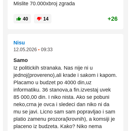
Mislite 70.000xbroj zgrada
+26
40
14
Nisu
12.05.2026
•
09:33
Samo
Iz politickih stranaka. Nas nije ni u
jednoj(provereno),ali krade i sakom i kapom.
Placamo u budzet po 4000 din,uz
informatiku. 36 stanova,a fin.izvestaj uvek
85 000,00 din. I niko nista. Ako se pobuni
neko,crna je ovca i sledeci dan niko ni da
mu se javi. Licno sam sam popravljao i sam
platio zamenu prozora(krovnih), a komsiji je
placeno iz budzeta. Kako? Niko nema