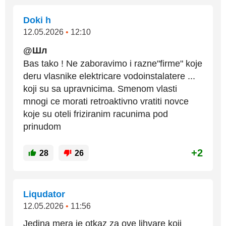
Doki h
12.05.2026
•
12:10
@Шл
Bas tako ! Ne zaboravimo i razne"firme" koje
deru vlasnike elektricare vodoinstalatere ...
koji su sa upravnicima. Smenom vlasti
mnogi ce morati retroaktivno vratiti novce
koje su oteli friziranim racunima pod
prinudom
+2
28
26
Liqudator
12.05.2026
•
11:56
Jedina mera je otkaz za ove lihvare koji