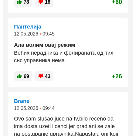
+60
78
18
Пантелија
12.05.2026
•
09:45
Ала волим овај режим
Већих нерадника и фолираната од тих
снс управника нема.
+26
69
43
Brane
12.05.2026
•
09:44
Ovo sam slusao juce na tv,bilo receno da
ima dosta uzeti licenci jer gradjani se zale
na postupanje upravnika.Napustaju oni koji