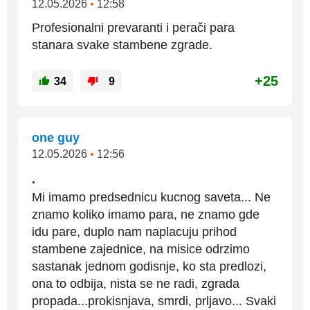
12.05.2026
•
12:58
Profesionalni prevaranti i perači para
stanara svake stambene zgrade.
+25
34
9
one guy
12.05.2026
•
12:56
.
Mi imamo predsednicu kucnog saveta... Ne
znamo koliko imamo para, ne znamo gde
idu pare, duplo nam naplacuju prihod
stambene zajednice, na misice odrzimo
sastanak jednom godisnje, ko sta predlozi,
ona to odbija, nista se ne radi, zgrada
propada...prokisnjava, smrdi, prljavo... Svaki