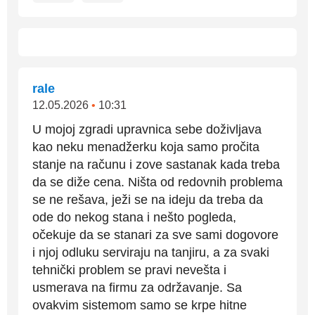
rale
12.05.2026
•
10:31
U mojoj zgradi upravnica sebe doživljava
kao neku menadžerku koja samo pročita
stanje na računu i zove sastanak kada treba
da se diže cena. Ništa od redovnih problema
se ne rešava, ježi se na ideju da treba da
ode do nekog stana i nešto pogleda,
očekuje da se stanari za sve sami dogovore
i njoj odluku serviraju na tanjiru, a za svaki
tehnički problem se pravi nevešta i
usmerava na firmu za održavanje. Sa
ovakvim sistemom samo se krpe hitne