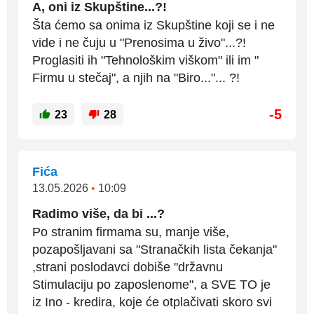
A, oni iz Skupštine...?!
Šta ćemo sa onima iz Skupštine koji se i ne
vide i ne čuju u "Prenosima u živo"...?!
Proglasiti ih "Tehnološkim viškom" ili im "
Firmu u stečaj", a njih na "Biro..."... ?!
-5
23
28
Fića
13.05.2026
•
10:09
Radimo više, da bi ...?
Po stranim firmama su, manje više,
pozapošljavani sa "Stranačkih lista čekanja"
,strani poslodavci dobiše "državnu
Stimulaciju po zaposlenome", a SVE TO je
iz Ino - kredira, koje će otplačivati skoro svi