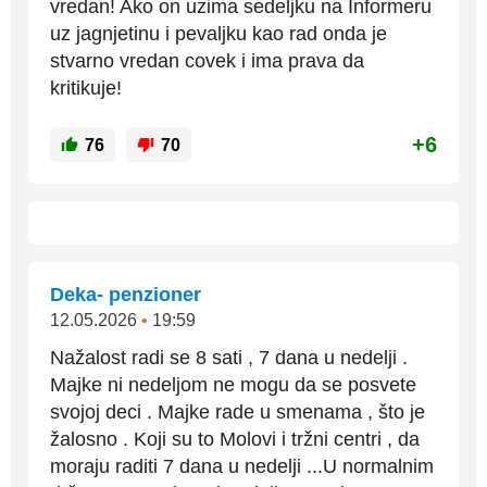
vredan! Ako on uzima sedeljku na Informeru
uz jagnjetinu i pevaljku kao rad onda je
stvarno vredan covek i ima prava da
kritikuje!
+6
76
70
Deka- penzioner
12.05.2026
•
19:59
Nažalost radi se 8 sati , 7 dana u nedelji .
Majke ni nedeljom ne mogu da se posvete
svojoj deci . Majke rade u smenama , što je
žalosno . Koji su to Molovi i tržni centri , da
moraju raditi 7 dana u nedelji ...U normalnim