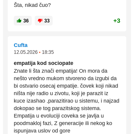
Šta, nikad čuo?
+3
36
33
Cufta
12.05.2026
•
18:35
empatija kod sociopate
Znate li šta znači empatija! On mora da
nešto vredno mukom stvoreno da izgubi da
bi ostvario osecaj empatije. čovek koji nikad
ništa nije radio u zivotu, koji je parazit iz
kuce izashao ,parazitirao u sistemu, i najzad
dokopao se tog parazitskog sistema.
Empatija u evoluciji coveka se javlja u
poodmakloj fazi, Z generacije ili nekog ko
ispunjava uslov od gore