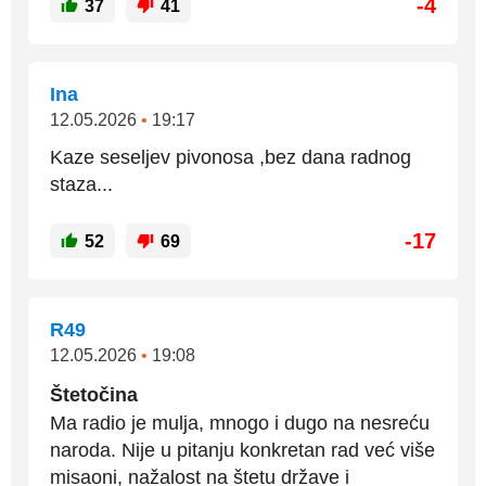
-4
37
41
Ina
12.05.2026
•
19:17
Kaze seseljev pivonosa ,bez dana radnog
staza...
-17
52
69
R49
12.05.2026
•
19:08
Štetočina
Ma radio je mulja, mnogo i dugo na nesreću
naroda. Nije u pitanju konkretan rad već više
misaoni, nažalost na štetu države i