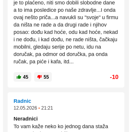
je to plaćeno, niti smo dobili slobodne dane
a to ima posledice po naše zdravlje...I onda
ovaj nešto priča...a navukli su "svoje" u firmu
da ništa ne rade a da drugi rade i njihov
posao: dođu kad hoće, odu kad hoće, nekad
i ne dođu, i kad dođu, ne rade ništa, čačkaju
mobilni, gledaju serije po netu, idu na
doručak, pa odmor od doručka, pa onda
ručak, pa piće i kafa, itd...
-10
45
55
Radnic
12.05.2026
•
21:21
Neradnici
To vam kaže neko ko jednog dana staža