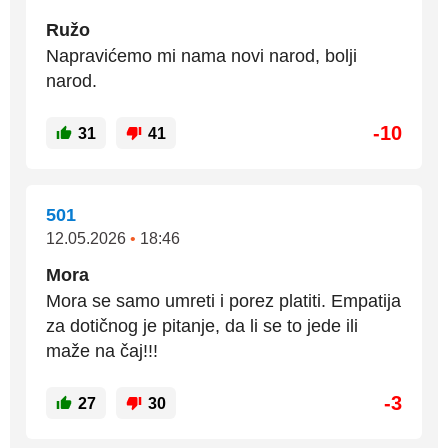
Ružo
Napravićemo mi nama novi narod, bolji
narod.
-10
31
41
501
12.05.2026
•
18:46
Mora
Mora se samo umreti i porez platiti. Empatija
za dotičnog je pitanje, da li se to jede ili
maže na čaj!!!
-3
27
30