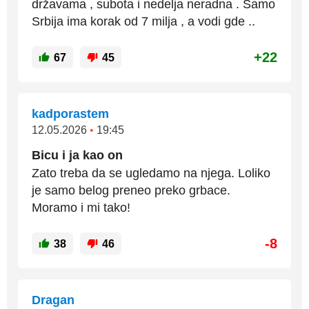
državama , subota i nedelja neradna . Samo
Srbija ima korak od 7 milja , a vodi gde ..
+22
67
45
kadporastem
12.05.2026
•
19:45
Bicu i ja kao on
Zato treba da se ugledamo na njega. Loliko
je samo belog preneo preko grbace.
Moramo i mi tako!
-8
38
46
Dragan