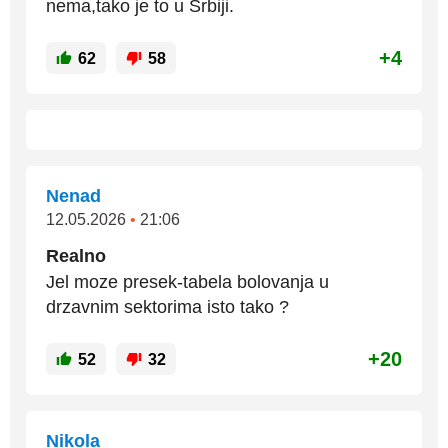
nema,tako je to u Srbiji.
+4
62
58
Nenad
12.05.2026
•
21:06
Realno
Jel moze presek-tabela bolovanja u
drzavnim sektorima isto tako ?
+20
52
32
Nikola