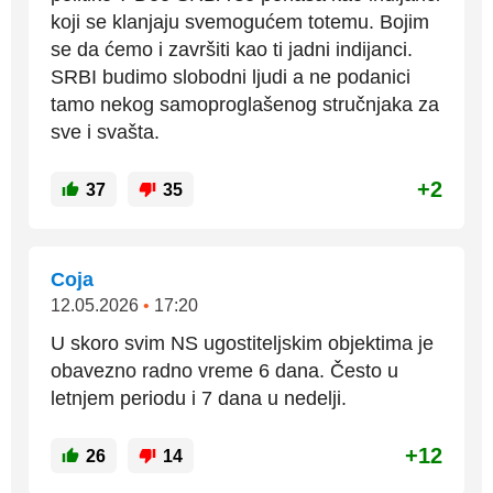
koji se klanjaju svemogućem totemu. Bojim
se da ćemo i završiti kao ti jadni indijanci.
SRBI budimo slobodni ljudi a ne podanici
tamo nekog samoproglašenog stručnjaka za
sve i svašta.
+2
37
35
Coja
12.05.2026
•
17:20
U skoro svim NS ugostiteljskim objektima je
obavezno radno vreme 6 dana. Često u
letnjem periodu i 7 dana u nedelji.
+12
26
14