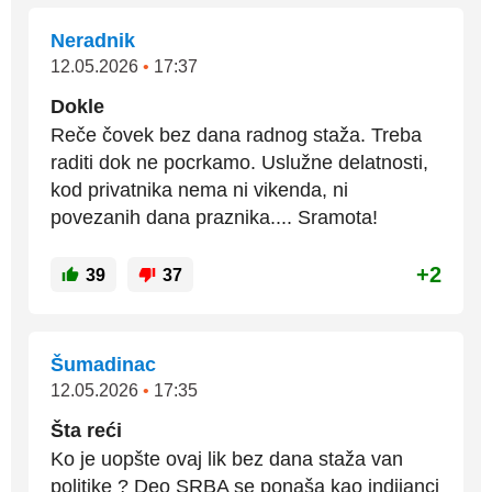
Neradnik
12.05.2026
•
17:37
Dokle
Reče čovek bez dana radnog staža. Treba
raditi dok ne pocrkamo. Uslužne delatnosti,
kod privatnika nema ni vikenda, ni
povezanih dana praznika.... Sramota!
+2
39
37
Šumadinac
12.05.2026
•
17:35
Šta reći
Ko je uopšte ovaj lik bez dana staža van
politike ? Deo SRBA se ponaša kao indijanci