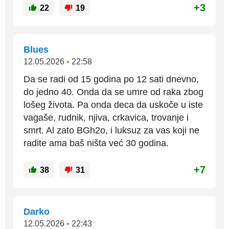
+3
22
19
Blues
12.05.2026
•
22:58
Da se radi od 15 godina po 12 sati dnevno,
do jedno 40. Onda da se umre od raka zbog
lošeg života. Pa onda deca da uskoče u iste
vagaše, rudnik, njiva, crkavica, trovanje i
smrt. Al zato BGh2o, i luksuz za vas koji ne
radite ama baš ništa već 30 godina.
+7
38
31
Darko
12.05.2026
•
22:43