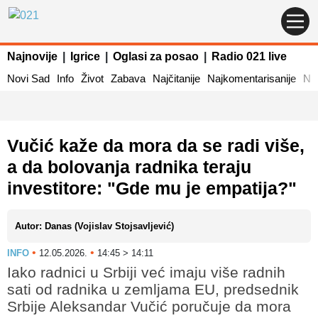
Najnovije
|
Igrice
|
Oglasi za posao
|
Radio 021 live
Novi Sad
Info
Život
Zabava
Najčitanije
Najkomentarisanije
Naj
Vučić kaže da mora da se radi više,
a da bolovanja radnika teraju
investitore: "Gde mu je empatija?"
Autor: Danas (Vojislav Stojsavljević)
•
•
INFO
12.05.2026.
14:45 > 14:11
Iako radnici u Srbiji već imaju više radnih
sati od radnika u zemljama EU, predsednik
Srbije Aleksandar Vučić poručuje da mora