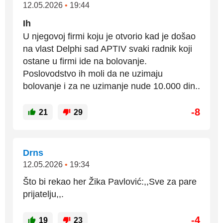
12.05.2026
•
19:44
Ih
U njegovoj firmi koju je otvorio kad je došao
na vlast Delphi sad APTIV svaki radnik koji
ostane u firmi ide na bolovanje.
Poslovodstvo ih moli da ne uzimaju
bolovanje i za ne uzimanje nude 10.000 din..
-8
21
29
Drns
12.05.2026
•
19:34
Što bi rekao her Žika Pavlović:,,Sve za pare
prijatelju,,.
-4
19
23