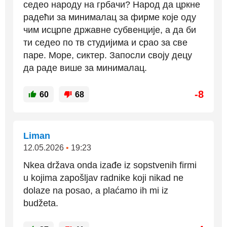
седео народу на грбачи? Народ да цркне
радећи за минималац за фирме које оду
чим исцрпе државне субвенције, а да би
ти седео по тв студијима и срао за све
паре. Море, сиктер. Запосли своју децу
да раде више за минималац.
-8
60
68
Liman
12.05.2026
•
19:23
Nkea država onda izađe iz sopstvenih firmi
u kojima zapošljav radnike koji nikad ne
dolaze na posao, a plaćamo ih mi iz
budžeta.