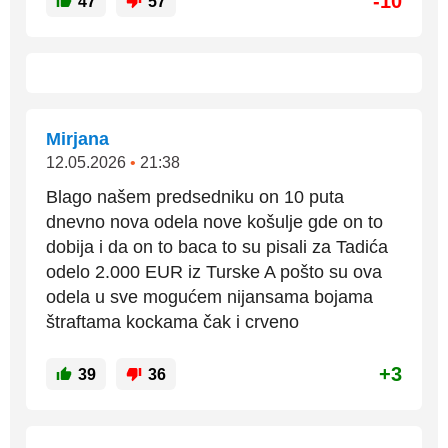
-10
47
57
Mirjana
12.05.2026
•
21:38
Blago našem predsedniku on 10 puta
dnevno nova odela nove košulje gde on to
dobija i da on to baca to su pisali za Tadića
odelo 2.000 EUR iz Turske A pošto su ova
odela u sve mogućem nijansama bojama
štraftama kockama čak i crveno
+3
39
36