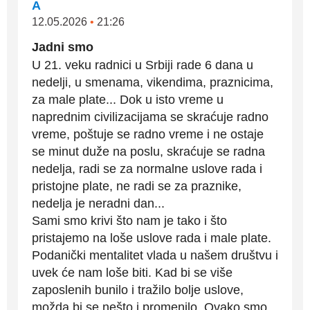
A
12.05.2026
•
21:26
Jadni smo
U 21. veku radnici u Srbiji rade 6 dana u
nedelji, u smenama, vikendima, praznicima,
za male plate... Dok u isto vreme u
naprednim civilizacijama se skraćuje radno
vreme, poštuje se radno vreme i ne ostaje
se minut duže na poslu, skraćuje se radna
nedelja, radi se za normalne uslove rada i
pristojne plate, ne radi se za praznike,
nedelja je neradni dan...
Sami smo krivi što nam je tako i što
pristajemo na loše uslove rada i male plate.
Podanički mentalitet vlada u našem društvu i
uvek će nam loše biti. Kad bi se više
zaposlenih bunilo i tražilo bolje uslove,
možda bi se nešto i promenilo. Ovako smo