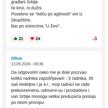
građani Srbije.
Ni krivi, ni dužni.
Posebno se "ističu po agilnosti" oni iz
Skupštine.
Bar po snimcima "U živo" .
-3
21
24
Oliva
13.05.2026
•
09:36
Da odgovorim neko me je dole prozvao
koliko radnika zapošñjavam - 3 radnika, 35
sati nedeljno i ja 4-i , moji radnici ne rade
prekovremeno, odmorni su i produktivni i
van Srbije mnooga velika preduzeća posluju
po istom principu