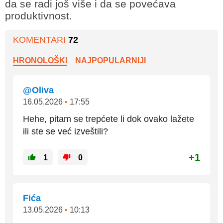
da se radi još više i da se povećava
produktivnost.
KOMENTARI
72
HRONOLOŠKI
NAJPOPULARNIJI
@Oliva
16.05.2026
•
17:55
Hehe, pitam se trepćete li dok ovako lažete
ili ste se već izveštili?
+1
1
0
Fića
13.05.2026
•
10:13