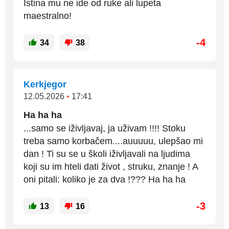
Istina mu ne ide od ruke ali lupeta
maestralno!
-4
34
38
Kerkjegor
12.05.2026
•
17:41
Ha ha ha
...samo se iživljavaj, ja uživam !!!! Stoku
treba samo korbačem....auuuuu, ulepšao mi
dan ! Ti su se u školi iživljavali na ljudima
koji su im hteli dati život , struku, znanje ! A
oni pitali: koliko je za dva !??? Ha ha ha
-3
13
16