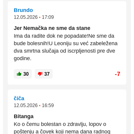
Brundo
12.05.2026
•
17:09
Jer Nemačka ne sme da stane
Ima da radite dok ne popadate!Ne sme da
bude bolesnih!U Leoniju su već zabeležena
dva smrtna slučaja od iscrpljenosti pre dve
godine.
-7
30
37
čiča
12.05.2026
•
16:59
Bitanga
Ko o čemu bolestan o zdravlju, lopov o
poštenju a čovek koji nema dana radnog