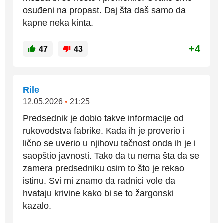
osuđeni na propast. Daj šta daš samo da
kapne neka kinta.
+4
47
43
Rile
12.05.2026
•
21:25
Predsednik je dobio takve informacije od
rukovodstva fabrike. Kada ih je proverio i
lično se uverio u njihovu tačnost onda ih je i
saopštio javnosti. Tako da tu nema šta da se
zamera predsedniku osim to što je rekao
istinu. Svi mi znamo da radnici vole da
hvataju krivine kako bi se to žargonski
kazalo.