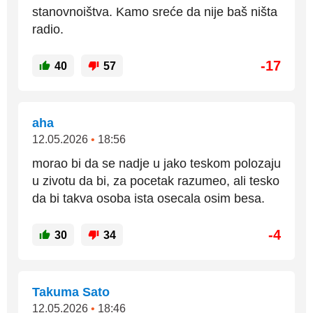
stanovnoištva. Kamo sreće da nije baš ništa
radio.
-17
40
57
aha
12.05.2026
•
18:56
morao bi da se nadje u jako teskom polozaju
u zivotu da bi, za pocetak razumeo, ali tesko
da bi takva osoba ista osecala osim besa.
-4
30
34
Takuma Sato
12.05.2026
•
18:46