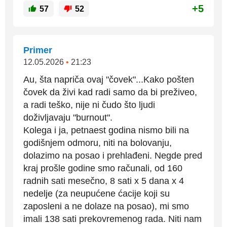
+5
57
52
Primer
12.05.2026
•
21:23
Au, šta napriča ovaj "čovek"...Kako pošten
čovek da živi kad radi samo da bi preživeo,
a radi teško, nije ni čudo što ljudi
doživljavaju "burnout".
Kolega i ja, petnaest godina nismo bili na
godišnjem odmoru, niti na bolovanju,
dolazimo na posao i prehlađeni. Negde pred
kraj prošle godine smo računali, od 160
radnih sati mesečno, 8 sati x 5 dana x 4
nedelje (za neupućene ćacije koji su
zaposleni a ne dolaze na posao), mi smo
imali 138 sati prekovremenog rada. Niti nam