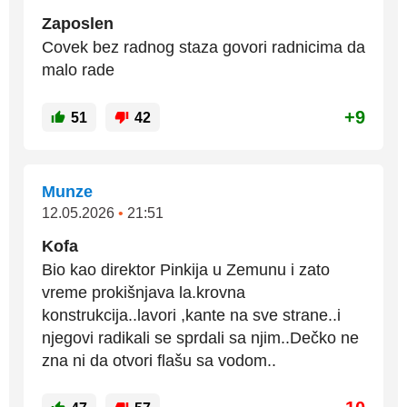
Zaposlen
Covek bez radnog staza govori radnicima da
malo rade
+9
51
42
Munze
12.05.2026
•
21:51
Kofa
Bio kao direktor Pinkija u Zemunu i zato
vreme prokišnjava la.krovna
konstrukcija..lavori ,kante na sve strane..i
njegovi radikali se sprdali sa njim..Dečko ne
zna ni da otvori flašu sa vodom..