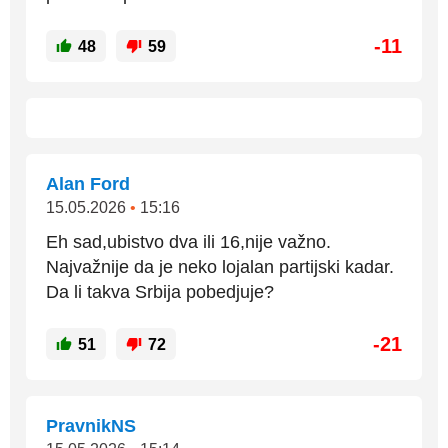
-11
48
59
Alan Ford
15.05.2026
•
15:16
Eh sad,ubistvo dva ili 16,nije važno.
Najvažnije da je neko lojalan partijski kadar.
Da li takva Srbija pobedjuje?
-21
51
72
PravnikNS