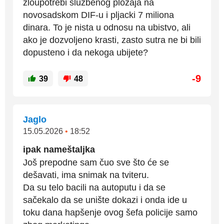
zloupotrebi sluzbenog plozaja na
novosadskom DIF-u i pljacki 7 miliona
dinara. To je nista u odnosu na ubistvo, ali
ako je dozvoljeno krasti, zasto sutra ne bi bili
dopusteno i da nekoga ubijete?
-9
39
48
Jaglo
15.05.2026
•
18:52
ipak nameštaljka
Još prepodne sam čuo sve što će se
dešavati, ima snimak na tviteru.
Da su telo bacili na autoputu i da se
sačekalo da se unište dokazi i onda ide u
toku dana hapšenje ovog šefa policije samo