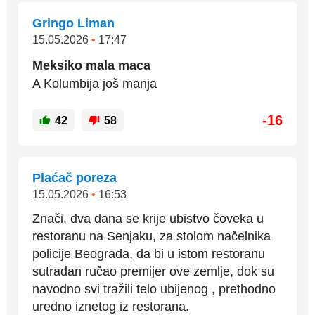
Gringo Liman
15.05.2026
•
17:47
Meksiko mala maca
A Kolumbija još manja
-16
42
58
Plaćač poreza
15.05.2026
•
16:53
Znači, dva dana se krije ubistvo čoveka u
restoranu na Senjaku, za stolom načelnika
policije Beograda, da bi u istom restoranu
sutradan ručao premijer ove zemlje, dok su
navodno svi tražili telo ubijenog , prethodno
uredno iznetog iz restorana.