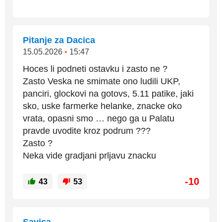
Pitanje za Dacica
15.05.2026
•
15:47
Hoces li podneti ostavku i zasto ne ?
Zasto Veska ne smimate ono ludili UKP,
panciri, glockovi na gotovs, 5.11 patike, jaki
sko, uske farmerke helanke, znacke oko
vrata, opasni smo … nego ga u Palatu
pravde uvodite kroz podrum ???
Zasto ?
Neka vide gradjani prljavu znacku
-10
43
53