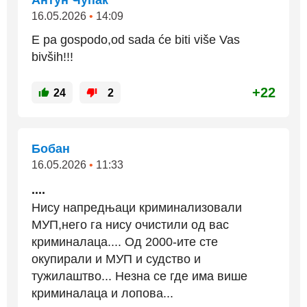
Антун Чупак
16.05.2026
•
14:09
E pa gospodo,od sada će biti više Vas
bivših!!!
+22
24
2
Бобан
16.05.2026
•
11:33
....
Нису напредњаци криминализовали
МУП,него га нису очистили од вас
криминалаца.... Од 2000-ите сте
окупирали и МУП и судство и
тужилаштво... Незна се где има више
криминалаца и лопова...