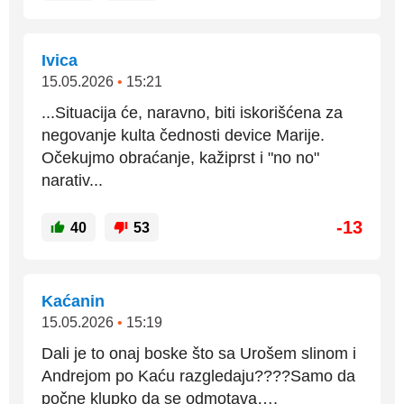
Ivica
15.05.2026
•
15:21
...Situacija će, naravno, biti iskorišćena za
negovanje kulta čednosti device Marije.
Očekujmo obraćanje, kažiprst i "no no"
narativ...
-13
40
53
Kaćanin
15.05.2026
•
15:19
Dali je to onaj boske što sa Urošem slinom i
Andrejom po Kaću razgledaju????Samo da
počne klupko da se odmotava….