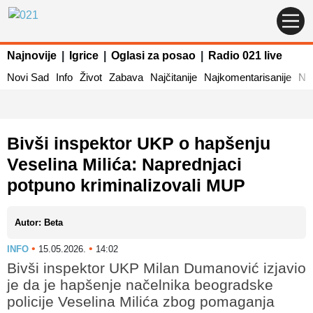
Najnovije
|
Igrice
|
Oglasi za posao
|
Radio 021 live
Novi Sad
Info
Život
Zabava
Najčitanije
Najkomentarisanije
Naj
Bivši inspektor UKP o hapšenju
Veselina Milića: Naprednjaci
potpuno kriminalizovali MUP
Autor: Beta
•
•
INFO
15.05.2026.
14:02
Bivši inspektor UKP Milan Dumanović izjavio
je da je hapšenje načelnika beogradske
policije Veselina Milića zbog pomaganja