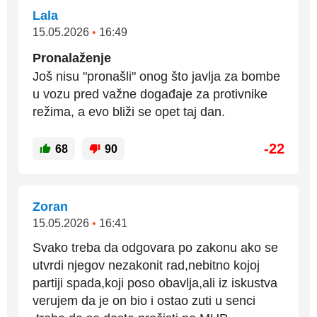
Lala
15.05.2026
•
16:49
Pronalaženje
Još nisu "pronašli" onog što javlja za bombe
u vozu pred važne događaje za protivnike
režima, a evo bliži se opet taj dan.
-22
68
90
Zoran
15.05.2026
•
16:41
Svako treba da odgovara po zakonu ako se
utvrdi njegov nezakonit rad,nebitno kojoj
partiji spada,koji poso obavlja,ali iz iskustva
verujem da je on bio i ostao zuti u senci