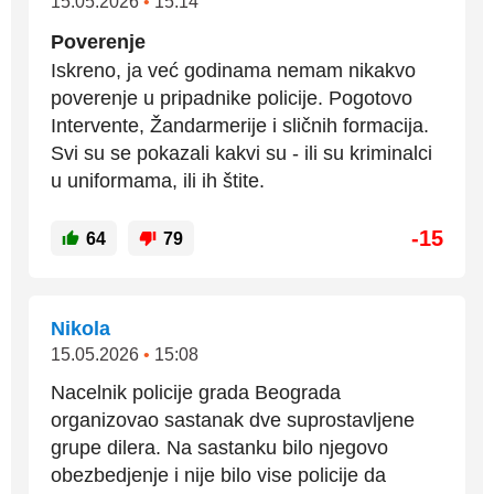
15.05.2026
•
15:14
Poverenje
Iskreno, ja već godinama nemam nikakvo
poverenje u pripadnike policije. Pogotovo
Intervente, Žandarmerije i sličnih formacija.
Svi su se pokazali kakvi su - ili su kriminalci
u uniformama, ili ih štite.
-15
64
79
Nikola
15.05.2026
•
15:08
Nacelnik policije grada Beograda
organizovao sastanak dve suprostavljene
grupe dilera. Na sastanku bilo njegovo
obezbedjenje i nije bilo vise policije da