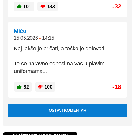
-32
101
133
Mićo
15.05.2026
•
14:15
Naj lakše je pričati, a teško je delovati...
To se naravno odnosi na vas u plavim
uniformama...
-18
82
100
OSTAVI KOMENTAR