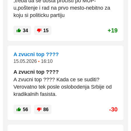
,treba da se dosta pročisti po MUP-
u,poštenje i rad na prvo mesto-nebitno za
koju si politicku partiju
+19
34
15
A zvucni top ????
15.05.2026
•
16:10
A zvucni top ????
A zvucni top ???? Kada ce se suditi?
Verovatno tek posle oslobodenja Srbije od
kradikalnih fasista.
-30
56
86