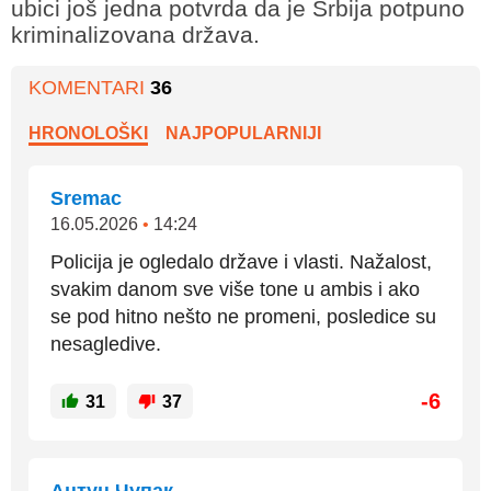
ubici još jedna potvrda da je Srbija potpuno
kriminalizovana država.
KOMENTARI
36
HRONOLOŠKI
NAJPOPULARNIJI
Sremac
16.05.2026
•
14:24
Policija je ogledalo države i vlasti. Nažalost,
svakim danom sve više tone u ambis i ako
se pod hitno nešto ne promeni, posledice su
nesagledive.
-6
31
37