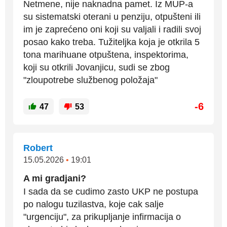
Netmene, nije naknadna pamet. Iz MUP-a
su sistematski oterani u penziju, otpušteni ili
im je zaprećeno oni koji su valjali i radili svoj
posao kako treba. Tužiteljka koja je otkrila 5
tona marihuane otpuštena, inspektorima,
koji su otkrili Jovanjicu, sudi se zbog
"zloupotrebe službenog položaja"
-6
47
53
Robert
15.05.2026
•
19:01
A mi gradjani?
I sada da se cudimo zasto UKP ne postupa
po nalogu tuzilastva, koje cak salje
"urgenciju", za prikupljanje infirmacija o