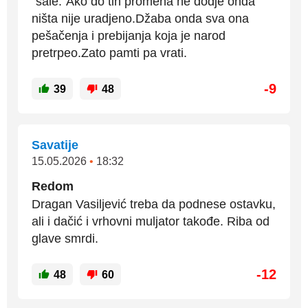
"šale."Ako do tih promena ne dodje onda
ništa nije uradjeno.Džaba onda sva ona
pešačenja i prebijanja koja je narod
pretrpeo.Zato pamti pa vrati.
-9
39
48
Savatije
15.05.2026
•
18:32
Redom
Dragan Vasiljević treba da podnese ostavku,
ali i dačić i vrhovni muljator takođe. Riba od
glave smrdi.
-12
48
60