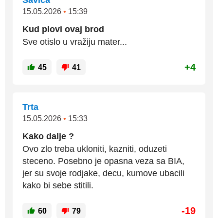
Savica
15.05.2026
•
15:39
Kud plovi ovaj brod
Sve otislo u vražiju mater...
+4
45
41
Trta
15.05.2026
•
15:33
Kako dalje ?
Ovo zlo treba ukloniti, kazniti, oduzeti
steceno. Posebno je opasna veza sa BIA,
jer su svoje rodjake, decu, kumove ubacili
kako bi sebe stitili.
-19
60
79