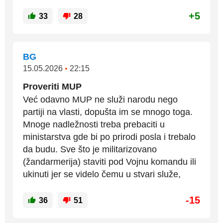
+5
33
28
BG
15.05.2026
•
22:15
Proveriti MUP
Već odavno MUP ne služi narodu nego
partiji na vlasti, dopušta im se mnogo toga.
Mnoge nadležnosti treba prebaciti u
ministarstva gde bi po prirodi posla i trebalo
da budu. Sve što je militarizovano
(žandarmerija) staviti pod Vojnu komandu ili
ukinuti jer se videlo čemu u stvari služe,
-15
36
51