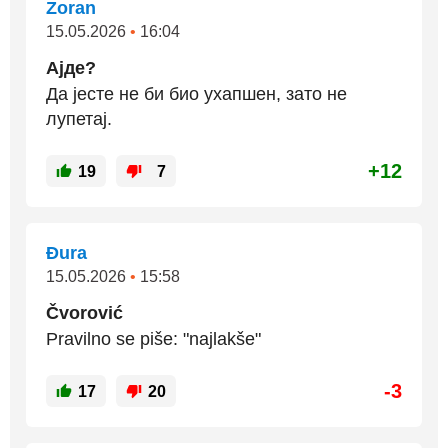
Zoran
15.05.2026
•
16:04
Ајде?
Да јесте не би био ухапшен, зато не
лупетај.
+12
19
7
Đura
15.05.2026
•
15:58
Čvorović
Pravilno se piše: "najlakše"
-3
17
20