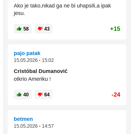
Ako je tako,nikad ga ne bi uhapsili,a ipak
jesu.
+15
58
43
pajo patak
15.05.2026
•
15:02
Cristóbal Dumanović
otkrio Ameriku !
-24
40
64
betmen
15.05.2026
•
14:57