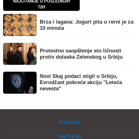
NAJČITANIJE U POSLEDNJIH
72H
Brza i lagana: Jogurt pita u rerni je za
10 minuta
Protestno saopštenje sto ličnosti
protiv dolaska Zelenskog u Srbiju
Novi Skaj podaci stigli u Srbiju,
Evrodžast pokreće akciju "Leteća
nevesta"
Najnovije
Najčitanije