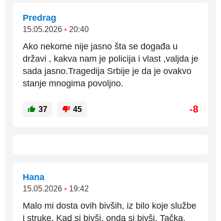
Predrag
15.05.2026
•
20:40
Ako nekome nije jasno šta se događa u
državi , kakva nam je policija i vlast ,valjda je
sada jasno.Tragedija Srbije je da je ovakvo
stanje mnogima povoljno.
-8
37
45
Hana
15.05.2026
•
19:42
Malo mi dosta ovih bivših, iz bilo koje službe
i struke. Kad si bivši, onda si bivši. Tačka.