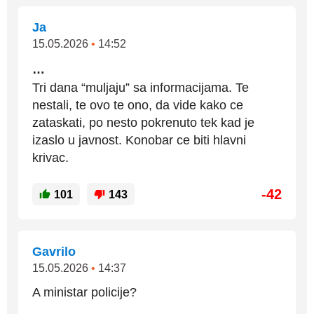
Ja
15.05.2026
•
14:52
…
Tri dana “muljaju” sa informacijama. Te
nestali, te ovo te ono, da vide kako ce
zataskati, po nesto pokrenuto tek kad je
izaslo u javnost. Konobar ce biti hlavni
krivac.
-42
101
143
Gavrilo
15.05.2026
•
14:37
A ministar policije?