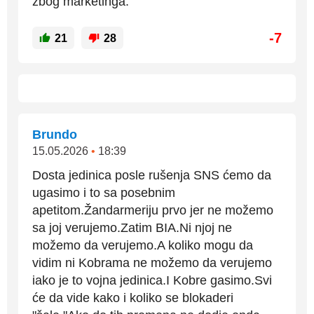
zbog marketinga.
-7
21
28
Brundo
15.05.2026
•
18:39
Dosta jedinica posle rušenja SNS ćemo da
ugasimo i to sa posebnim
apetitom.Žandarmeriju prvo jer ne možemo
sa joj verujemo.Zatim BIA.Ni njoj ne
možemo da verujemo.A koliko mogu da
vidim ni Kobrama ne možemo da verujemo
iako je to vojna jedinica.I Kobre gasimo.Svi
će da vide kako i koliko se blokaderi