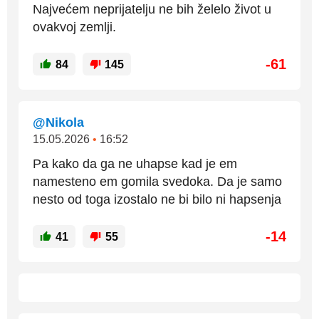
Najvećem neprijatelju ne bih želelo život u
ovakvoj zemlji.
-61
84
145
@Nikola
15.05.2026
•
16:52
Pa kako da ga ne uhapse kad je em
namesteno em gomila svedoka. Da je samo
nesto od toga izostalo ne bi bilo ni hapsenja
-14
41
55