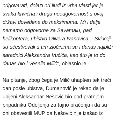
odgovarati, dolazi od ljudi iz vrha vlasti jer je
svaka krivična i druga neodgovornost u ovoj
državi dovedena do maksimuma. Mi i dalje
nemamo odgovorne za Savamalu, pad
helikoptera, ubistvo Olivera Ivanovića... Svi koji
su učestvovali u tim zločinima su i danas najbliži
saradnici Aleksandra Vučića, kao što je to do
danas bio i Veselin Milić
", objasnio je.
Na pitanje, zbog čega je Milić uhapšen tek treći
dan posle ubistva, Dumanović je rekao da je
ubijeni Aleksandar Nešović bio pod pratnjom
pripadnika Odeljenja za tajno praćenja i da su
oni obavestili MUP da Nešović nije izašao iz