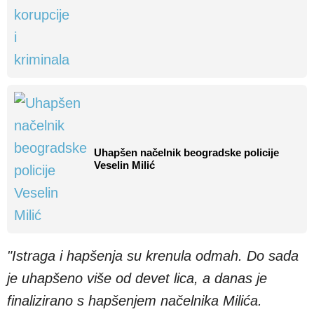
Uhapšen načelnik beogradske policije
Veselin Milić
"Istraga i hapšenja su krenula odmah. Do sada
je uhapšeno više od devet lica, a danas je
finalizirano s hapšenjem načelnika Milića.