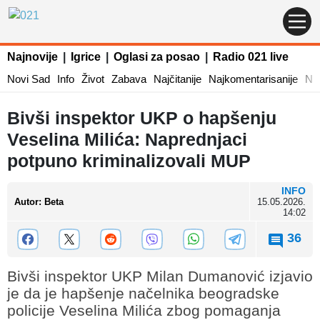
Najnovije
|
Igrice
|
Oglasi za posao
|
Radio 021 live
Novi Sad
Info
Život
Zabava
Najčitanije
Najkomentarisanije
Naj
Bivši inspektor UKP o hapšenju
Veselina Milića: Naprednjaci
potpuno kriminalizovali MUP
INFO
Autor
:
Beta
15.05.2026.
14:02
36
Bivši inspektor UKP Milan Dumanović izjavio
je da je hapšenje načelnika beogradske
policije Veselina Milića zbog pomaganja