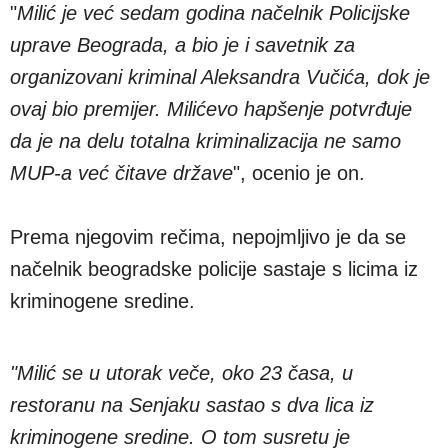
"
Milić je već sedam godina načelnik Policijske
uprave Beograda, a bio je i savetnik za
organizovani kriminal Aleksandra Vučića, dok je
ovaj bio premijer. Milićevo hapšenje potvrđuje
da je na delu totalna kriminalizacija ne samo
MUP-a već čitave države
", ocenio je on.
Prema njegovim rečima, nepojmljivo je da se
načelnik beogradske policije sastaje s licima iz
kriminogene sredine.
"Milić se u utorak veče, oko 23 časa, u
restoranu na Senjaku sastao s dva lica iz
kriminogene sredine. O tom susretu je