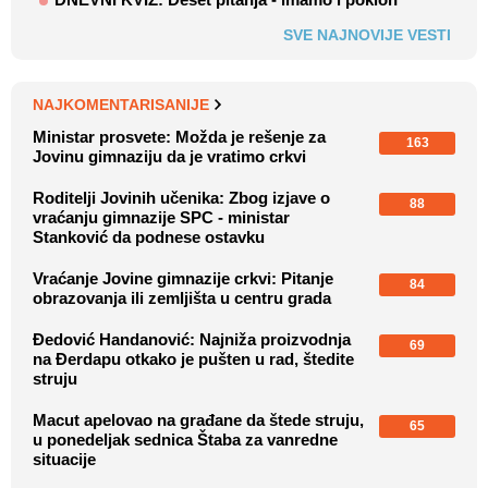
SVE NAJNOVIJE VESTI
NAJKOMENTARISANIJE
Ministar prosvete: Možda je rešenje za
163
Jovinu gimnaziju da je vratimo crkvi
Roditelji Jovinih učenika: Zbog izjave o
88
vraćanju gimnazije SPC - ministar
Stanković da podnese ostavku
Vraćanje Jovine gimnazije crkvi: Pitanje
84
obrazovanja ili zemljišta u centru grada
Đedović Handanović: Najniža proizvodnja
69
na Đerdapu otkako je pušten u rad, štedite
struju
Macut apelovao na građane da štede struju,
65
u ponedeljak sednica Štaba za vanredne
situacije