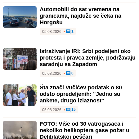
Automobili do sat vremena na
granicama, najduže se čeka na
Horgošu
1
05.08.2026.
•
Istraživanje IRI: Srbi podeljeni oko
protesta i pravca zemlje, podržavaju
saradnju sa Zapadom
6
05.08.2026.
•
Šta znači Vučićev podatak o 80
odsto opredeljenih: "Jedno su
ankete, drugo izlaznost"
15
05.08.2026.
•
FOTO: Više od 30 vatrogasaca i
nekoliko helikoptera gase požar u
Deliblatskoj peščari