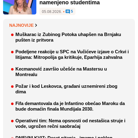
namenjeno studentima
5
05.08.2026.
•
NAJNOVIJE
Muškarac iz Zubinog Potoka uhapšen na Brnjaku
pušten iz pritvora
Podeljene reakcije u SPC na Vučićeve izjave o Crkvi i
litijama: Mitropolija ga kritikuje, Eparhija zahvalna
Kecmanović završio učešće na Mastersu u
Montrealu
Požar i kod Leskovca, građani uznemireni zbog
dima
Fifa demantovala da je Infantino obećao Maroku da
bude domaćin finala Mundijala 2030.
Operativni tim: Nema opsnosti od nestašica struje i
vode, ugrožen rečni saobraćaj
DNEVNI KVIZ: Deset pitanja - imamo i poklon