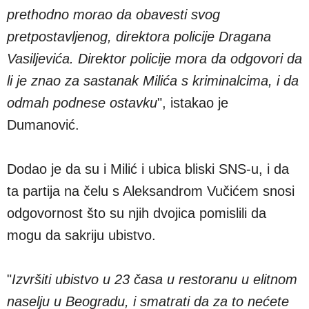
prethodno morao da obavesti svog
pretpostavljenog, direktora policije Dragana
Vasiljevića. Direktor policije mora da odgovori da
li je znao za sastanak Milića s kriminalcima, i da
odmah podnese ostavku
", istakao je
Dumanović.
Dodao je da su i Milić i ubica bliski SNS-u, i da
ta partija na čelu s Aleksandrom Vučićem snosi
odgovornost što su njih dvojica pomislili da
mogu da sakriju ubistvo.
"
Izvršiti ubistvo u 23 časa u restoranu u elitnom
naselju u Beogradu, i smatrati da za to nećete