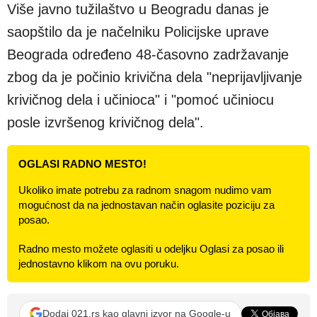
Više javno tužilaštvo u Beogradu danas je
saopštilo da je načelniku Policijske uprave
Beograda određeno 48-časovno zadržavanje
zbog da je počinio krivična dela "neprijavljivanje
krivičnog dela i učinioca" i "pomoć učiniocu
posle izvršenog krivičnog dela".
OGLASI RADNO MESTO!
Ukoliko imate potrebu za radnom snagom nudimo vam
mogućnost da na jednostavan način oglasite poziciju za
posao.
Radno mesto možete oglasiti u odeljku Oglasi za posao ili
jednostavno klikom na ovu poruku.
Dodaj 021.rs kao glavni izvor na Google-u