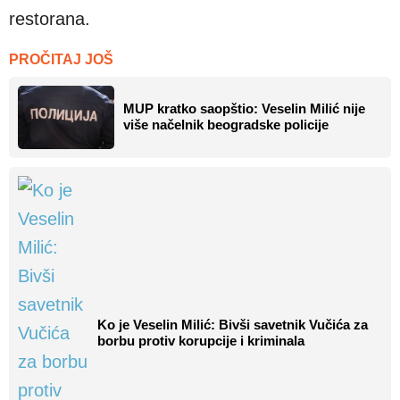
restorana.
PROČITAJ JOŠ
MUP kratko saopštio: Veselin Milić nije
više načelnik beogradske policije
Ko je Veselin Milić: Bivši savetnik Vučića za
borbu protiv korupcije i kriminala