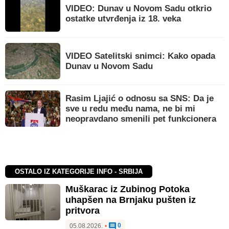
VIDEO: Dunav u Novom Sadu otkrio
ostatke utvrđenja iz 18. veka
VIDEO Satelitski snimci: Kako opada
Dunav u Novom Sadu
Rasim Ljajić o odnosu sa SNS: Da je
sve u redu među nama, ne bi mi
neopravdano smenili pet funkcionera
OSTALO IZ KATEGORIJE INFO - SRBIJA
Muškarac iz Zubinog Potoka
uhapšen na Brnjaku pušten iz
pritvora
0
05.08.2026.
•