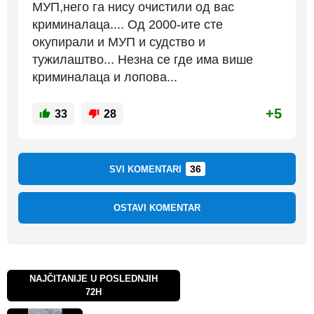
МУП,него га нису очистили од вас
криминалаца.... Од 2000-ите сте
окупирали и МУП и судство и
тужилаштво... Незна се где има више
криминалаца и лопова...
+5
33
28
36
SVI KOMENTARI
OSTAVI KOMENTAR
NAJČITANIJE U POSLEDNJIH
72H