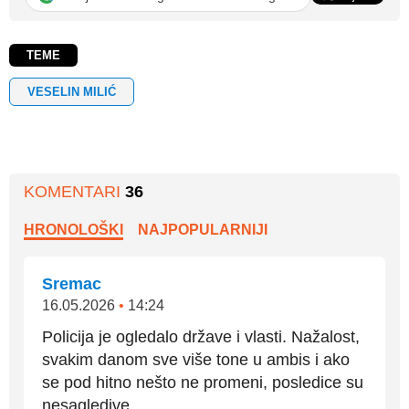
TEME
VESELIN MILIĆ
KOMENTARI
36
HRONOLOŠKI
NAJPOPULARNIJI
Sremac
16.05.2026
•
14:24
Policija je ogledalo države i vlasti. Nažalost,
svakim danom sve više tone u ambis i ako
se pod hitno nešto ne promeni, posledice su
nesagledive.