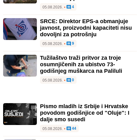
4
05.08.2026.
•
SRCE: Direktor EPS-a obmanjuje
javnost, proizvodni kapaciteti nisu
dovoljni za potrošnju
9
05.08.2026.
•
Tužilaštvo traži pritvor za troje
osumnjičenih za ubistvo 73-
godišnjeg muškarca na Paliluli
0
05.08.2026.
•
Pismo mladih iz Srbije i Hrvatske
povodom godišnjice od "Oluje": I
dalje smo susedi
44
05.08.2026.
•