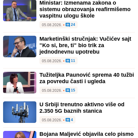
Ministar: Izmenama zakona o
sistemu obrazovanja reafirmišemo
vaspitnu ulogu škole
24
05.08.2026.
•
Marketinški stručnjak: Vučićev sajt
"Ko si, bre, ti" bio trik za
jednodnevnu upotrebu
11
05.08.2026.
•
Tužiteljka Paunović sprema 40 tužbi
za povredu časti i ugleda
15
05.08.2026.
•
U Srbiji trenutno aktivno više od
2.350 5G baznih stanica
4
05.08.2026.
•
Bojana Maljević objavila celo pismo