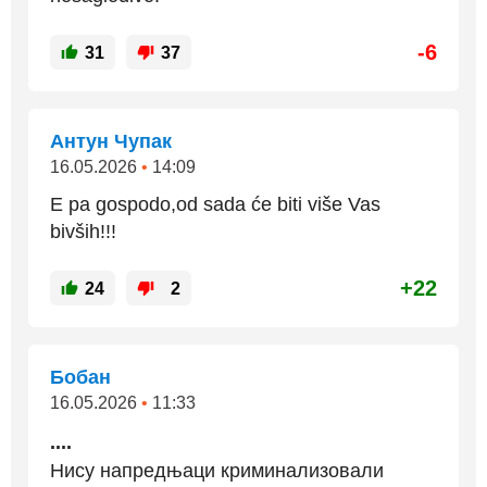
-6
31
37
Антун Чупак
16.05.2026
•
14:09
E pa gospodo,od sada će biti više Vas
bivših!!!
+22
24
2
Бобан
16.05.2026
•
11:33
....
Нису напредњаци криминализовали