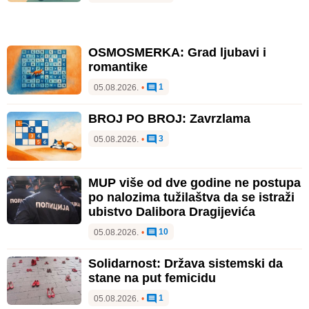
OSMOSMERKA: Grad ljubavi i
romantike
1
05.08.2026.
•
BROJ PO BROJ: Zavrzlama
3
05.08.2026.
•
MUP više od dve godine ne postupa
po nalozima tužilaštva da se istraži
ubistvo Dalibora Dragijevića
10
05.08.2026.
•
Solidarnost: Država sistemski da
stane na put femicidu
1
05.08.2026.
•