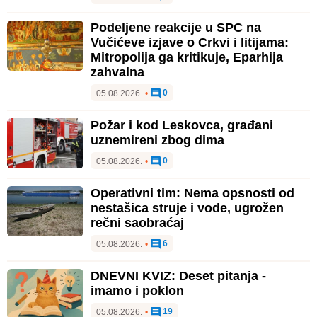
Podeljene reakcije u SPC na
Vučićeve izjave o Crkvi i litijama:
Mitropolija ga kritikuje, Eparhija
zahvalna
0
05.08.2026.
•
Požar i kod Leskovca, građani
uznemireni zbog dima
0
05.08.2026.
•
Operativni tim: Nema opsnosti od
nestašica struje i vode, ugrožen
rečni saobraćaj
6
05.08.2026.
•
DNEVNI KVIZ: Deset pitanja -
imamo i poklon
19
05.08.2026.
•