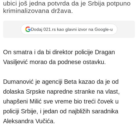
ubici još jedna potvrda da je Srbija potpuno
kriminalizovana država.
Dodaj 021.rs kao glavni izvor na Google-u
On smatra i da bi direktor policije Dragan
Vasiljević morao da podnese ostavku.
Dumanović je agenciji Beta kazao da je od
dolaska Srpske napredne stranke na vlast,
uhapšeni Milić sve vreme bio treći čovek u
policiji Srbije, i jedan od najbližih saradnika
Aleksandra Vučića.