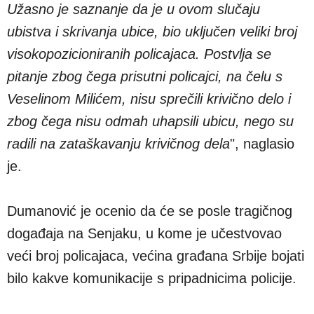
Užasno je saznanje da je u ovom slučaju
ubistva i skrivanja ubice, bio uključen veliki broj
visokopozicioniranih policajaca. Postvlja se
pitanje zbog čega prisutni policajci, na čelu s
Veselinom Milićem, nisu sprečili krivično delo i
zbog čega nisu odmah uhapsili ubicu, nego su
radili na zataškavanju krivičnog dela
", naglasio
je.
Dumanović je ocenio da će se posle tragičnog
događaja na Senjaku, u kome je učestvovao
veći broj policajaca, većina građana Srbije bojati
bilo kakve komunikacije s pripadnicima policije.