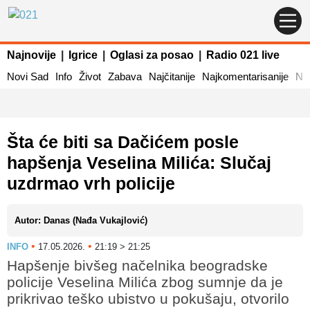
Najnovije
|
Igrice
|
Oglasi za posao
|
Radio 021 live
Novi Sad
Info
Život
Zabava
Najčitanije
Najkomentarisanije
Naj
Šta će biti sa Dačićem posle
hapšenja Veselina Milića: Slučaj
uzdrmao vrh policije
Autor: Danas (Nađa Vukajlović)
•
•
INFO
17.05.2026.
21:19 > 21:25
Hapšenje bivšeg načelnika beogradske
policije Veselina Milića zbog sumnje da je
prikrivao teško ubistvo u pokušaju, otvorilo