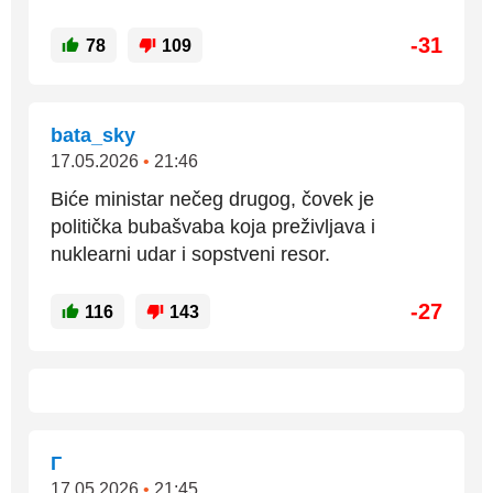
-31
78
109
bata_sky
17.05.2026
•
21:46
Biće ministar nečeg drugog, čovek je
politička bubašvaba koja preživljava i
nuklearni udar i sopstveni resor.
-27
116
143
Г
17.05.2026
•
21:45