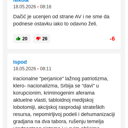
Nikola
18.05.2026
•
08:16
Dačić je ucenjen od strane AV i ne sme da
podnese ostavku iako to odavno želi.
-6
20
26
Ispod
18.05.2026
•
08:11
iracionalne "perjanice" lažnog patriotizma,
klero- nacionalizma, Srbija se "davi" u
korupcionim, kriminogenim aferama
aktuelne vlasti, tabloidnoj medijskoj
lobotomiji, akcijskoj rasprodaji strateških
resursa, nepomirljivoj podeli i dehumanizaciji
gradjana na dva tabora, rušenju temelja