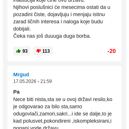
inatitucija koje čine ovu državu.
Njihovi poslušnici će mesecima ostati da u
pozadini čiste, dojavljuju i menjaju istinu
zarad ličnih interesa i naloga koje budu
dobijali.
Čeka nas još duuuga duga borba.
-20
93
113
Mrgud
17.05.2026
•
21:59
Pa
Nece biti nista,sta se u ovoj državi resilo,ko
je odgovarao za bilo sta,samo
odugovlači,zamori,sakri...i ide se dalje,to je
kad polusvet,pokondireni ,iskompleksirani,i
pogani vode državu.