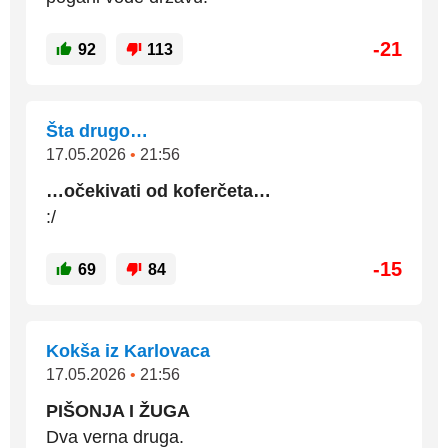
-21
92
113
Šta drugo…
17.05.2026
•
21:56
…očekivati od koferčeta…
:/
-15
69
84
Kokša iz Karlovaca
17.05.2026
•
21:56
PIŠONJA I ŽUGA
Dva verna druga.