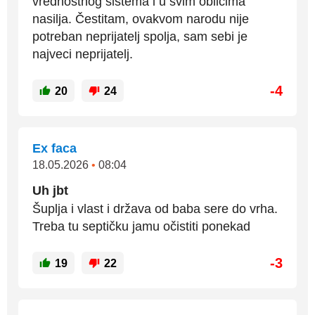
vrednostnog sistema i u svim oblicima
nasilja. Čestitam, ovakvom narodu nije
potreban neprijatelj spolja, sam sebi je
najveci neprijatelj.
-4
20
24
Ex faca
18.05.2026
•
08:04
Uh jbt
Šuplja i vlast i država od baba sere do vrha.
Treba tu septičku jamu očistiti ponekad
-3
19
22