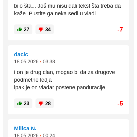
bilo šta... Još mu nisu dali tekst šta treba da
kaže. Pustite ga neka sedi u vladi.
-7
27
34
dacic
18.05.2026
•
03:38
i on je drug clan, mogao bi da za drugove
podmetne ledja
ipak je on vladar postene panduracije
-5
23
28
Milica N.
18.05.2026
•
00:24