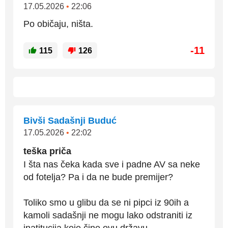
17.05.2026
•
22:06
Po običaju, ništa.
-11
115
126
Bivši Sadašnji Buduć
17.05.2026
•
22:02
teška priča
I šta nas čeka kada sve i padne AV sa neke
od fotelja? Pa i da ne bude premijer?
Toliko smo u glibu da se ni pipci iz 90ih a
kamoli sadašnji ne mogu lako odstraniti iz