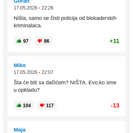
Goran
17.05.2026
•
22:26
Ništa, samo se čisti policija od blokaderskih
kriminalaca.
+11
97
86
Miko
17.05.2026
•
22:07
Šta će biti sa dačićem? NIŠTA. Evo,ko sme
u opkladu?
-13
104
117
Maja