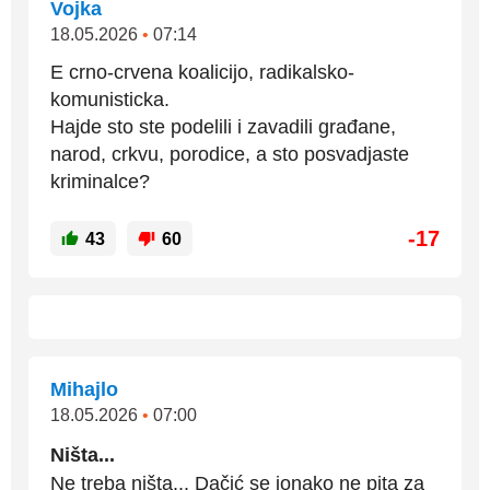
Vojka
18.05.2026
•
07:14
E crno-crvena koalicijo, radikalsko-
komunisticka.
Hajde sto ste podelili i zavadili građane,
narod, crkvu, porodice, a sto posvadjaste
kriminalce?
-17
43
60
Mihajlo
18.05.2026
•
07:00
Ništa...
Ne treba ništa... Dačić se ionako ne pita za