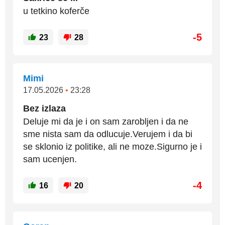
u tetkino koferče
-5
23
28
Mimi
17.05.2026
•
23:28
Bez izlaza
Deluje mi da je i on sam zarobljen i da ne
sme nista sam da odlucuje.Verujem i da bi
se sklonio iz politike, ali ne moze.Sigurno je i
sam ucenjen.
-4
16
20