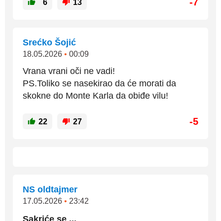
-7
6
13
Srećko Šojić
18.05.2026
•
00:09
Vrana vrani oči ne vadi!
PS.Toliko se nasekirao da će morati da
skokne do Monte Karla da obiđe vilu!
-5
22
27
NS oldtajmer
17.05.2026
•
23:42
Sakriće se ...