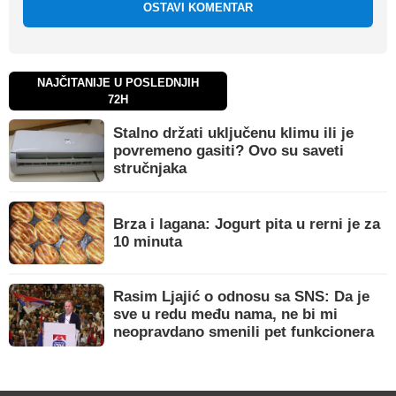
OSTAVI KOMENTAR
NAJČITANIJE U POSLEDNJIH
72H
Stalno držati uključenu klimu ili je
povremeno gasiti? Ovo su saveti
stručnjaka
Brza i lagana: Jogurt pita u rerni je za
10 minuta
Rasim Ljajić o odnosu sa SNS: Da je
sve u redu među nama, ne bi mi
neopravdano smenili pet funkcionera