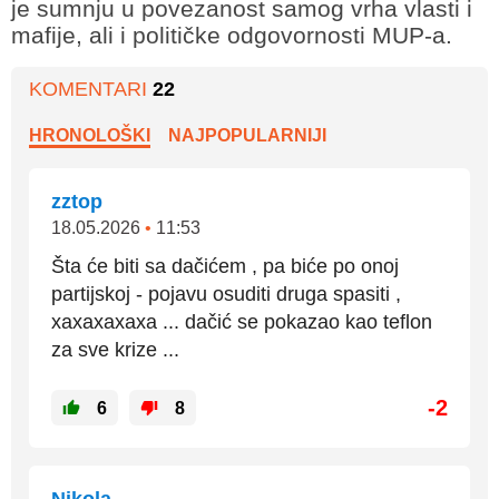
je sumnju u povezanost samog vrha vlasti i
mafije, ali i političke odgovornosti MUP-a.
KOMENTARI
22
HRONOLOŠKI
NAJPOPULARNIJI
zztop
18.05.2026
•
11:53
Šta će biti sa dačićem , pa biće po onoj
partijskoj - pojavu osuditi druga spasiti ,
xaxaxaxaxa ... dačić se pokazao kao teflon
za sve krize ...
-2
6
8