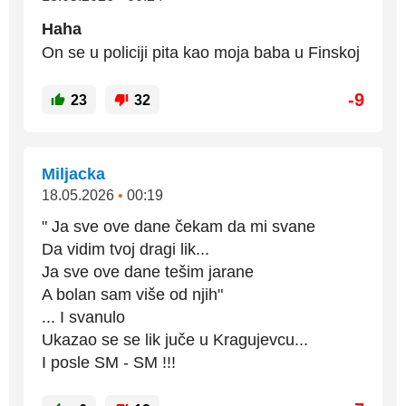
Haha
On se u policiji pita kao moja baba u Finskoj
-9
23
32
Miljacka
18.05.2026
•
00:19
" Ja sve ove dane čekam da mi svane
Da vidim tvoj dragi lik...
Ja sve ove dane tešim jarane
A bolan sam više od njih"
... I svanulo
Ukazao se se lik juče u Kragujevcu...
I posle SM - SM !!!