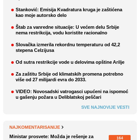
Stanković: Emisija Kvadratura kruga je zaštićena
kao moje autorsko delo
Štab za vanredne situacije: U većem delu Srbije
nema restrikcija, vodu koristite racionalno
Slovačka izmerila rekordnu temperaturu od 42,2
stepena Celzijusa
Od sutra restrikcije vode u delovima opštine Arilje
Za zaštitu Srbije od klimatskih promena potrebno
više od 27 milijardi evra do 2033.
VIDEO: Novosadski vatrogasci upućeni na ispomoć
u gašenju požara u Deliblatskoj peščari
SVE NAJNOVIJE VESTI
NAJKOMENTARISANIJE
Ministar prosvete: Možda je rešenje za
164