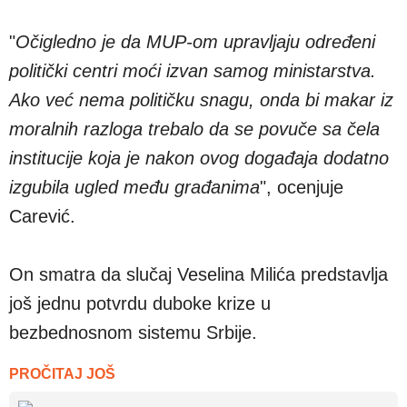
"
Očigledno je da MUP-om upravljaju određeni
politički centri moći izvan samog ministarstva.
Ako već nema političku snagu, onda bi makar iz
moralnih razloga trebalo da se povuče sa čela
institucije koja je nakon ovog događaja dodatno
izgubila ugled među građanima
", ocenjuje
Carević.
On smatra da slučaj Veselina Milića predstavlja
još jednu potvrdu duboke krize u
bezbednosnom sistemu Srbije.
PROČITAJ JOŠ