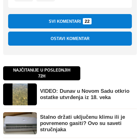
22
SVI KOMENTARI
OSTAVI KOMENTAR
NAJČITANIJE U POSLEDNJIH
72H
VIDEO: Dunav u Novom Sadu otkrio
ostatke utvrđenja iz 18. veka
Stalno držati uključenu klimu ili je
povremeno gasiti? Ovo su saveti
stručnjaka