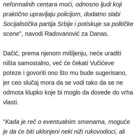
neformalnih centara moći, odnosno ljudi koji
praktično upravljaju policijom, dodatno slabi
Socijalistička partija Srbije i potiskuje sa političke
scene
", navodi Radovanović za Danas.
Dačić, prema njenom mišljenju, neće uraditi
ništa samostalno, već će čekati Vučićeve
poteze i govoriti ono što mu bude sugerisano,
jer ceo slučaj mora da se vodi tako da se ne
odmota klupko koje bi moglo da dovede do vrha
vlasti.
"
Kada je reč o eventualnim smenama, moguće
je da će biti uklonjeni neki niži rukovodioci, ali