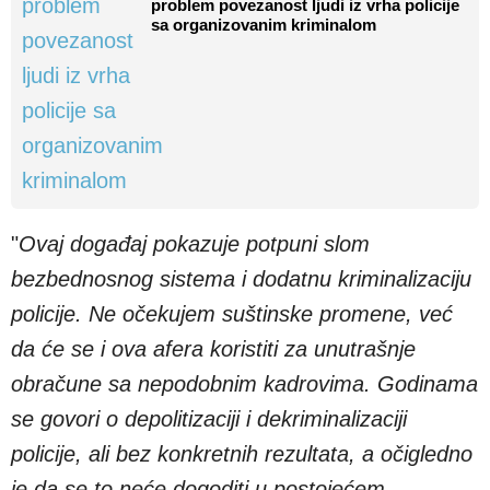
problem povezanost ljudi iz vrha policije
sa organizovanim kriminalom
"
Ovaj događaj pokazuje potpuni slom
bezbednosnog sistema i dodatnu kriminalizaciju
policije. Ne očekujem suštinske promene, već
da će se i ova afera koristiti za unutrašnje
obračune sa nepodobnim kadrovima. Godinama
se govori o depolitizaciji i dekriminalizaciji
policije, ali bez konkretnih rezultata, a očigledno
je da se to neće dogoditi u postojećem