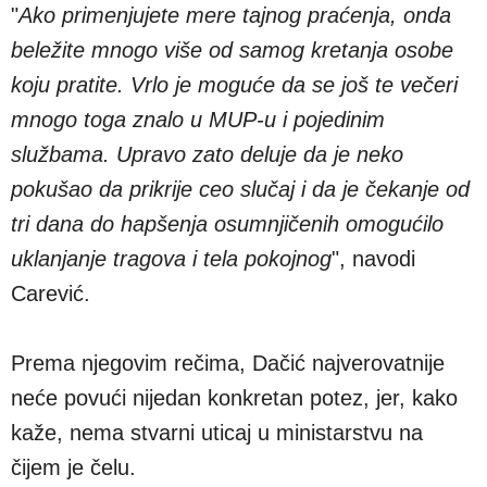
"
Ako primenjujete mere tajnog praćenja, onda
beležite mnogo više od samog kretanja osobe
koju pratite. Vrlo je moguće da se još te večeri
mnogo toga znalo u MUP-u i pojedinim
službama. Upravo zato deluje da je neko
pokušao da prikrije ceo slučaj i da je čekanje od
tri dana do hapšenja osumnjičenih omogućilo
uklanjanje tragova i tela pokojnog
", navodi
Carević.
Prema njegovim rečima, Dačić najverovatnije
neće povući nijedan konkretan potez, jer, kako
kaže, nema stvarni uticaj u ministarstvu na
čijem je čelu.