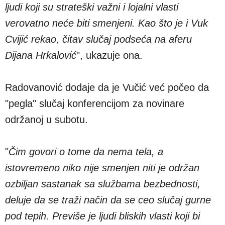
ljudi koji su strateški važni i lojalni vlasti
verovatno neće biti smenjeni. Kao što je i Vuk
Cvijić rekao, čitav slučaj podseća na aferu
Dijana Hrkalović
", ukazuje ona.
Radovanović dodaje da je Vučić već počeo da
"pegla" slučaj konferencijom za novinare
održanoj u subotu.
"
Čim govori o tome da nema tela, a
istovremeno niko nije smenjen niti je održan
ozbiljan sastanak sa službama bezbednosti,
deluje da se traži način da se ceo slučaj gurne
pod tepih. Previše je ljudi bliskih vlasti koji bi