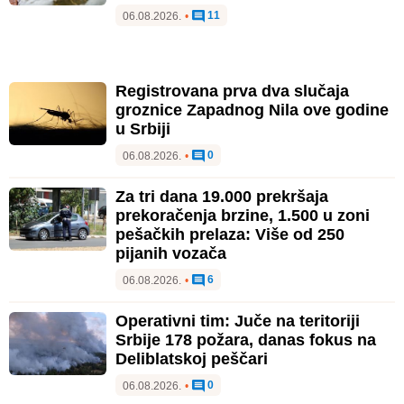
11
06.08.2026.
•
Registrovana prva dva slučaja
groznice Zapadnog Nila ove godine
u Srbiji
0
06.08.2026.
•
Za tri dana 19.000 prekršaja
prekoračenja brzine, 1.500 u zoni
pešačkih prelaza: Više od 250
pijanih vozača
6
06.08.2026.
•
Operativni tim: Juče na teritoriji
Srbije 178 požara, danas fokus na
Deliblatskoj peščari
0
06.08.2026.
•