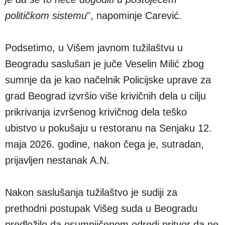
političkom sistemu
", napominje Carević.
Podsetimo, u Višem javnom tužilaštvu u
Beogradu saslušan je juče Veselin Milić zbog
sumnje da je kao načelnik Policijske uprave za
grad Beograd izvršio više krivičnih dela u cilju
prikrivanja izvršenog krivičnog dela teško
ubistvo u pokušaju u restoranu na Senjaku 12.
maja 2026. godine, nakon čega je, sutradan,
prijavljen nestanak A.N.
Nakon saslušanja tužilaštvo je sudiji za
prethodni postupak Višeg suda u Beogradu
predložilo da osumnjičenom odredi pritvor da ne