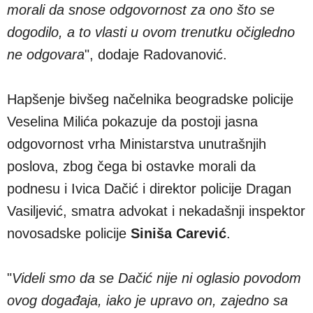
morali da snose odgovornost za ono što se
dogodilo, a to vlasti u ovom trenutku očigledno
ne odgovara
", dodaje Radovanović.
Hapšenje bivšeg načelnika beogradske policije
Veselina Milića pokazuje da postoji jasna
odgovornost vrha Ministarstva unutrašnjih
poslova, zbog čega bi ostavke morali da
podnesu i Ivica Dačić i direktor policije Dragan
Vasiljević, smatra advokat i nekadašnji inspektor
novosadske policije
Siniša Carević
.
"
Videli smo da se Dačić nije ni oglasio povodom
ovog događaja, iako je upravo on, zajedno sa