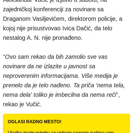
zajedničkoj konferenciji za novinare sa
Draganom Vasiljevićem, direktorom policije, a
kojoj nije prisustvovao Ivica Dačić, da telo
nestalog A. N. nije pronađeno.
"
Оvo sam rekao da bih zamolio sve vas
novinare da ne izlazite u javnost sa
neproverenim informacijama. Više medija je
prenelo da je telo nađeno. Ta priča 'nema tela,
nema dela' toliko je imbecilna da nema reči
",
rekao je Vučić.
OGLASI RADNO MESTO!
Ukoliko imate potrebu za radnom snagom nudimo vam