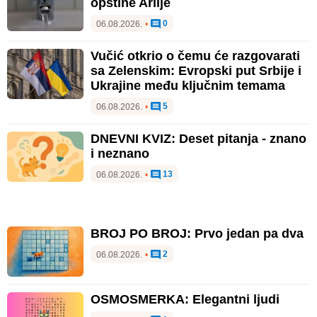
opštine Arilje
0
06.08.2026.
•
Vučić otkrio o čemu će razgovarati
sa Zelenskim: Evropski put Srbije i
Ukrajine među ključnim temama
5
06.08.2026.
•
DNEVNI KVIZ: Deset pitanja - znano
i neznano
13
06.08.2026.
•
BROJ PO BROJ: Prvo jedan pa dva
2
06.08.2026.
•
OSMOSMERKA: Elegantni ljudi