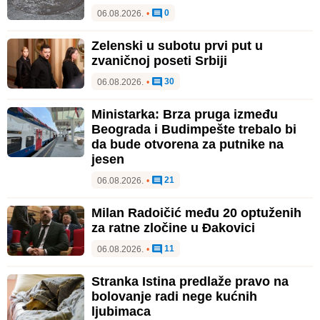
0
06.08.2026.
•
Zelenski u subotu prvi put u
zvaničnoj poseti Srbiji
30
06.08.2026.
•
Ministarka: Brza pruga između
Beograda i Budimpešte trebalo bi
da bude otvorena za putnike na
jesen
21
06.08.2026.
•
Milan Radoičić među 20 optuženih
za ratne zločine u Đakovici
11
06.08.2026.
•
Stranka Istina predlaže pravo na
bolovanje radi nege kućnih
ljubimaca