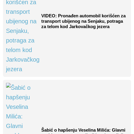
VIDEO: Pronađen automobil korišćen za
transport ubijenog na Senjaku, potraga
za telom kod Jarkovačkog jezera
Šabić o hapšenju Veselina Milića: Glavni