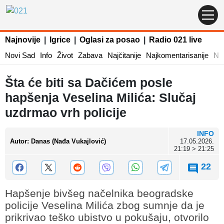
Najnovije
|
Igrice
|
Oglasi za posao
|
Radio 021 live
Novi Sad
Info
Život
Zabava
Najčitanije
Najkomentarisanije
Naj
Šta će biti sa Dačićem posle
hapšenja Veselina Milića: Slučaj
uzdrmao vrh policije
INFO
Autor
:
Danas (Nađa Vukajlović)
17.05.2026.
21:19 > 21:25
22
Hapšenje bivšeg načelnika beogradske
policije Veselina Milića zbog sumnje da je
prikrivao teško ubistvo u pokušaju, otvorilo