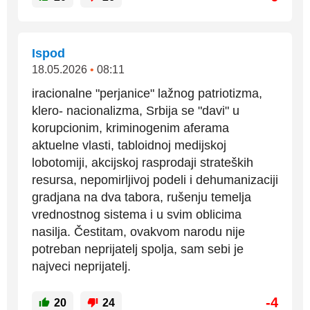
Ispod
18.05.2026
•
08:11
iracionalne "perjanice" lažnog patriotizma,
klero- nacionalizma, Srbija se "davi" u
korupcionim, kriminogenim aferama
aktuelne vlasti, tabloidnoj medijskoj
lobotomiji, akcijskoj rasprodaji strateških
resursa, nepomirljivoj podeli i dehumanizaciji
gradjana na dva tabora, rušenju temelja
vrednostnog sistema i u svim oblicima
nasilja. Čestitam, ovakvom narodu nije
potreban neprijatelj spolja, sam sebi je
najveci neprijatelj.
-4
20
24