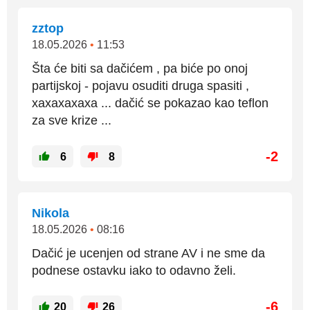
zztop
18.05.2026
•
11:53
Šta će biti sa dačićem , pa biće po onoj
partijskoj - pojavu osuditi druga spasiti ,
xaxaxaxaxa ... dačić se pokazao kao teflon
za sve krize ...
-2
6
8
Nikola
18.05.2026
•
08:16
Dačić je ucenjen od strane AV i ne sme da
podnese ostavku iako to odavno želi.
-6
20
26