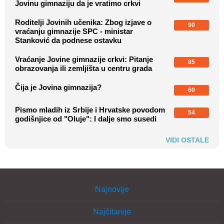
Jovinu gimnaziju da je vratimo crkvi
Roditelji Jovinih učenika: Zbog izjave o
90
vraćanju gimnazije SPC - ministar
Stanković da podnese ostavku
Vraćanje Jovine gimnazije crkvi: Pitanje
85
obrazovanja ili zemljišta u centru grada
Čija je Jovina gimnazija?
60
Pismo mladih iz Srbije i Hrvatske povodom
54
godišnjice od "Oluje": I dalje smo susedi
VIDI OSTALE
Najnovije
Najčitanije