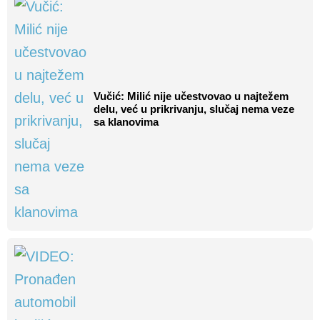
Vučić: Milić nije učestvovao u najtežem
delu, već u prikrivanju, slučaj nema veze
sa klanovima