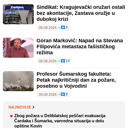
Sindikat: Kragujevački oružari ostali
bez akontacije, Zastava oružje u
dubokoj krizi
5
06.08.2026.
•
Goran Marković: Napad na Stevana
Filipovića metastaza fašističkog
režima
13
06.08.2026.
•
Profesor Šumarskog fakulteta:
Petak najkritičniji dan za požare,
posebno u Vojvodini
0
06.08.2026.
•
NAJNOVIJE
Zbog požara u Deliblatskoj peščari evakuacija
Čardaka i Šumarka, vanredna situacija u delu
opštine Kovin