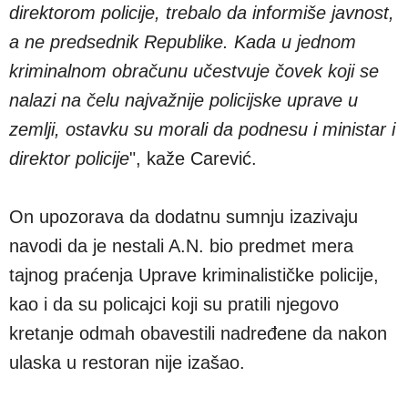
direktorom policije, trebalo da informiše javnost,
a ne predsednik Republike. Kada u jednom
kriminalnom obračunu učestvuje čovek koji se
nalazi na čelu najvažnije policijske uprave u
zemlji, ostavku su morali da podnesu i ministar i
direktor policije
", kaže Carević.
On upozorava da dodatnu sumnju izazivaju
navodi da je nestali A.N. bio predmet mera
tajnog praćenja Uprave kriminalističke policije,
kao i da su policajci koji su pratili njegovo
kretanje odmah obavestili nadređene da nakon
ulaska u restoran nije izašao.