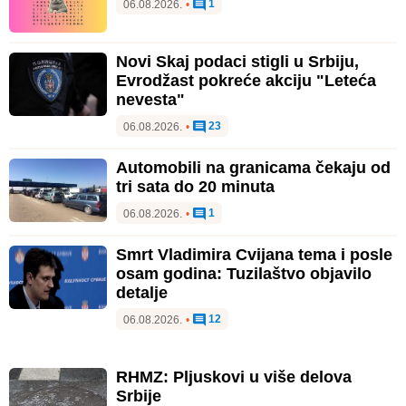
1
06.08.2026.
•
Novi Skaj podaci stigli u Srbiju,
Evrodžast pokreće akciju "Leteća
nevesta"
23
06.08.2026.
•
Automobili na granicama čekaju od
tri sata do 20 minuta
1
06.08.2026.
•
Smrt Vladimira Cvijana tema i posle
osam godina: Tuzilaštvo objavilo
detalje
12
06.08.2026.
•
RHMZ: Pljuskovi u više delova
Srbije