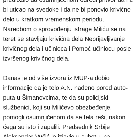
bi uticao na svedoke i da ne bi ponovio krivično
delo u kratkom vremenskom periodu.
Naredbom o sprovođenju istrage Miliću se na
teret se stavljaju krivična dela Neprijavljivanje
krivičnog dela i učinioca i Pomoć učiniocu posle
izvršenog krivičnog dela.
Danas je od više izvora iz MUP-a dobio
informacije da je telo A.N. nađeno pored auto-
puta u Šimanovcima, te da su policijski
službenici, koji su Milićevo obezbeđenje,
pomogli osumnjičenom da se tela reši, nakon
čega su isto i zapalili. Predsednik Srbije
Aleksandar Vučić je izjavio u subotu, na