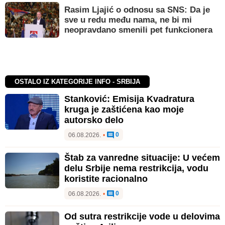
Rasim Ljajić o odnosu sa SNS: Da je
sve u redu među nama, ne bi mi
neopravdano smenili pet funkcionera
OSTALO IZ KATEGORIJE INFO - SRBIJA
Stanković: Emisija Kvadratura
kruga je zaštićena kao moje
autorsko delo
0
06.08.2026.
•
Štab za vanredne situacije: U većem
delu Srbije nema restrikcija, vodu
koristite racionalno
0
06.08.2026.
•
Od sutra restrikcije vode u delovima