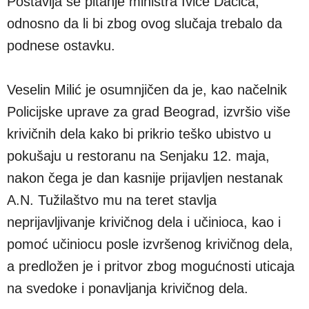
Postavlja se pitanje ministra Ivice Dačića,
odnosno da li bi zbog ovog slučaja trebalo da
podnese ostavku.
Veselin Milić je osumnjičen da je, kao načelnik
Policijske uprave za grad Beograd, izvršio više
krivičnih dela kako bi prikrio teško ubistvo u
pokušaju u restoranu na Senjaku 12. maja,
nakon čega je dan kasnije prijavljen nestanak
A.N. Tužilaštvo mu na teret stavlja
neprijavljivanje krivičnog dela i učinioca, kao i
pomoć učiniocu posle izvršenog krivičnog dela,
a predložen je i pritvor zbog mogućnosti uticaja
na svedoke i ponavljanja krivičnog dela.