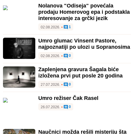
Nolanova "Odiseja" povećala
prodaju Homerovog epa i podstakla
interesovanje za grčki jezik
1
02.08.2026.
•
Umro glumac Vinsent Pastore,
najpoznatiji po ulozi u Sopranosima
0
02.08.2026.
•
Zaplenjena gravura Šagala biće
izložena prvi put posle 20 godina
0
27.07.2026.
•
Umro režiser Čak Rasel
0
26.07.2026.
•
Naučnici možda rešili misteriju šta