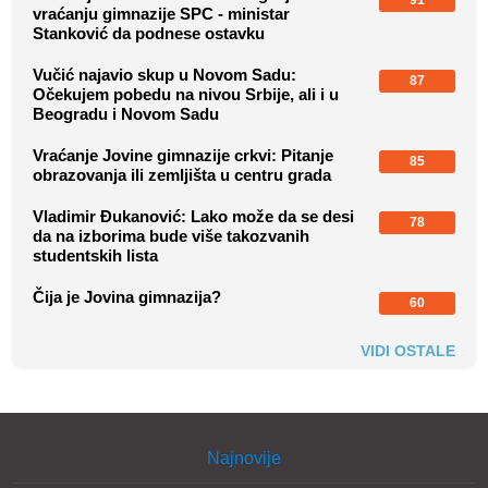
91
vraćanju gimnazije SPC - ministar
Stanković da podnese ostavku
Vučić najavio skup u Novom Sadu:
87
Očekujem pobedu na nivou Srbije, ali i u
Beogradu i Novom Sadu
Vraćanje Jovine gimnazije crkvi: Pitanje
85
obrazovanja ili zemljišta u centru grada
Vladimir Đukanović: Lako može da se desi
78
da na izborima bude više takozvanih
studentskih lista
Čija je Jovina gimnazija?
60
VIDI OSTALE
Najnovije