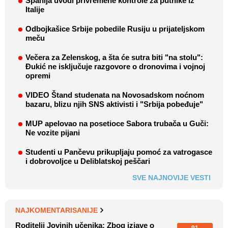
Španija uvodi privremene kontrole za putnike iz
Italije
Odbojkašice Srbije pobedile Rusiju u prijateljskom
meču
Večera za Zelenskog, a šta će sutra biti "na stolu":
Đukić ne isključuje razgovore o dronovima i vojnoj
opremi
VIDEO Štand studenata na Novosadskom noćnom
bazaru, blizu njih SNS aktivisti i "Srbija pobeđuje"
MUP apelovao na posetioce Sabora trubača u Guči:
Ne vozite pijani
Studenti u Pančevu prikupljaju pomoć za vatrogasce
i dobrovoljce u Deliblatskoj peščari
SVE NAJNOVIJE VESTI
NAJKOMENTARISANIJE
Roditelji Jovinih učenika: Zbog izjave o