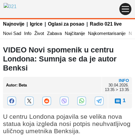
Najnovije
|
Igrice
|
Oglasi za posao
|
Radio 021 live
Novi Sad
Info
Život
Zabava
Najčitanije
Najkomentarisanije
Naj
VIDEO Novi spomenik u centru
Londona: Sumnja se da je autor
Benksi
INFO
Autor
:
Beta
30.04.2026.
13:35 > 13:35
1
U centru Londona pojavila se velika nova
statua koja izgleda nosi potpis neuhvatljivog
uličnog umetnika Benksija.