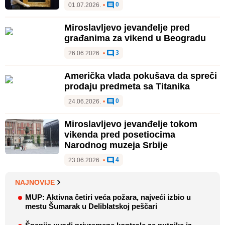
0
01.07.2026.
•
Miroslavljevo jevanđelje pred
građanima za vikend u Beogradu
3
26.06.2026.
•
Američka vlada pokušava da spreči
prodaju predmeta sa Titanika
0
24.06.2026.
•
Miroslavljevo jevanđelje tokom
vikenda pred posetiocima
Narodnog muzeja Srbije
4
23.06.2026.
•
NAJNOVIJE
MUP: Aktivna četiri veća požara, najveći izbio u
mestu Šumarak u Deliblatskoj peščari