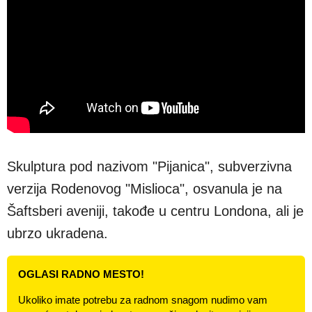
Skulptura pod nazivom "Pijanica", subverzivna
verzija Rodenovog "Mislioca", osvanula je na
Šaftsberi aveniji, takođe u centru Londona, ali je
ubrzo ukradena.
OGLASI RADNO MESTO!
Ukoliko imate potrebu za radnom snagom nudimo vam