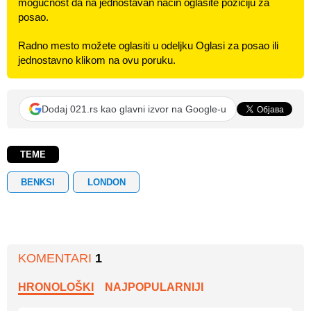
mogućnost da na jednostavan način oglasite poziciju za
posao.
Radno mesto možete oglasiti u odeljku Oglasi za posao ili
jednostavno klikom na ovu poruku.
Dodaj 021.rs kao glavni izvor na Google-u
TEME
BENKSI
LONDON
KOMENTARI
1
HRONOLOŠKI
NAJPOPULARNIJI