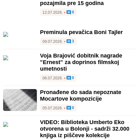
pozajmila pre 15 godina
0
12.07.2026.
•
Preminula pevačica Boni Tajler
3
09.07.2026.
•
Voja Brajović dobitnik nagrade
"Ernest" za doprinos filmskoj
umetnosti
0
06.07.2026.
•
Pronađene do sada nepoznate
Mocartove kompozicije
0
05.07.2026.
•
VIDEO: Biblioteka Umberto Eko
otvorena u Bolonji - sadrži 32.000
knjiga iz piščeve kolekcije