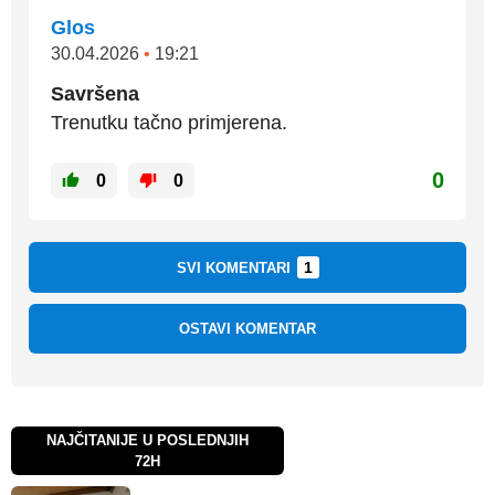
Glos
30.04.2026
•
19:21
Savršena
Trenutku tačno primjerena.
0
0
0
1
SVI KOMENTARI
OSTAVI KOMENTAR
NAJČITANIJE U POSLEDNJIH
72H