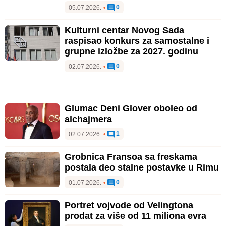
0
05.07.2026.
•
Kulturni centar Novog Sada
raspisao konkurs za samostalne i
grupne izložbe za 2027. godinu
0
02.07.2026.
•
Glumac Deni Glover oboleo od
alchajmera
1
02.07.2026.
•
Grobnica Fransoa sa freskama
postala deo stalne postavke u Rimu
0
01.07.2026.
•
Portret vojvode od Velingtona
prodat za više od 11 miliona evra