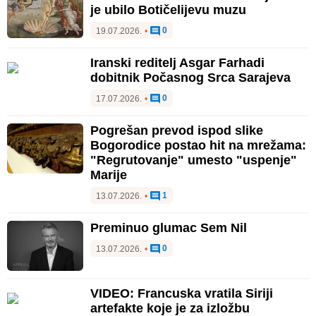
je ubilo Botičelijevu muzu
0
19.07.2026.
•
Iranski reditelj Asgar Farhadi
dobitnik Počasnog Srca Sarajeva
0
17.07.2026.
•
Pogrešan prevod ispod slike
Bogorodice postao hit na mrežama:
"Regrutovanje" umesto "uspenje"
Marije
1
13.07.2026.
•
Preminuo glumac Sem Nil
0
13.07.2026.
•
VIDEO: Francuska vratila Siriji
artefakte koje je za izložbu