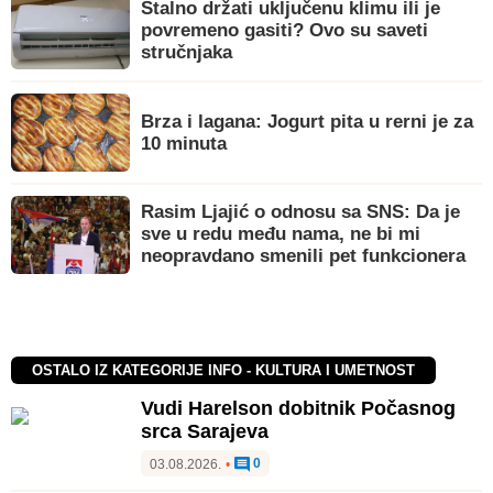
Stalno držati uključenu klimu ili je
povremeno gasiti? Ovo su saveti
stručnjaka
Brza i lagana: Jogurt pita u rerni je za
10 minuta
Rasim Ljajić o odnosu sa SNS: Da je
sve u redu među nama, ne bi mi
neopravdano smenili pet funkcionera
OSTALO IZ KATEGORIJE INFO - KULTURA I UMETNOST
Vudi Harelson dobitnik Počasnog
srca Sarajeva
0
03.08.2026.
•