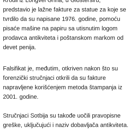
predstavio je lažne fakture za statue za koje se
tvrdilo da su napisane 1976. godine, pomoću
pisaće mašine na papiru sa utisnutim logom
prodavca antikviteta i poštanskom markom od
devet penija.
Falsifikat je, međutim, otkriven nakon što su
forenzički stručnjaci otkrili da su fakture
napravljene korišćenjem metoda štampanja iz
2001. godine.
Stručnjaci Sotbija su takođe uočili pravopisne
greške, uključujući i naziv dobavljača antikviteta.