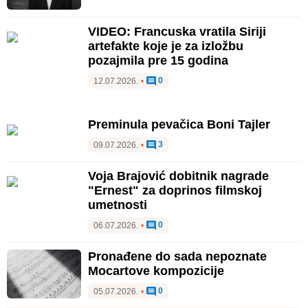
VIDEO: Francuska vratila Siriji
artefakte koje je za izložbu
pozajmila pre 15 godina
0
12.07.2026.
•
Preminula pevačica Boni Tajler
3
09.07.2026.
•
Voja Brajović dobitnik nagrade
"Ernest" za doprinos filmskoj
umetnosti
0
06.07.2026.
•
Pronađene do sada nepoznate
Mocartove kompozicije
0
05.07.2026.
•