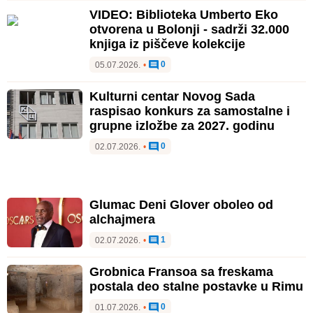
VIDEO: Biblioteka Umberto Eko
otvorena u Bolonji - sadrži 32.000
knjiga iz piščeve kolekcije
0
05.07.2026.
•
Kulturni centar Novog Sada
raspisao konkurs za samostalne i
grupne izložbe za 2027. godinu
0
02.07.2026.
•
Glumac Deni Glover oboleo od
alchajmera
1
02.07.2026.
•
Grobnica Fransoa sa freskama
postala deo stalne postavke u Rimu
0
01.07.2026.
•