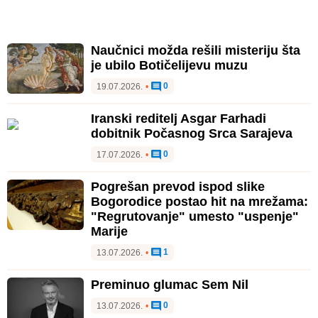
Naučnici možda rešili misteriju šta
je ubilo Botičelijevu muzu
0
19.07.2026.
•
Iranski reditelj Asgar Farhadi
dobitnik Počasnog Srca Sarajeva
0
17.07.2026.
•
Pogrešan prevod ispod slike
Bogorodice postao hit na mrežama:
"Regrutovanje" umesto "uspenje"
Marije
1
13.07.2026.
•
Preminuo glumac Sem Nil
0
13.07.2026.
•