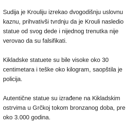
Sudija je Krouliju izrekao dvogodišnju uslovnu
kaznu, prihvativši tvrdnju da je Krouli nasledio
statue od svog dede i nijednog trenutka nije
verovao da su falsifikati.
Kikladske statuete su bile visoke oko 30
centimetara i teške oko kilogram, saopštila je
policija.
Autentične statue su izrađene na Kikladskim
ostrvima u Grčkoj tokom bronzanog doba, pre
oko 3.000 godina.