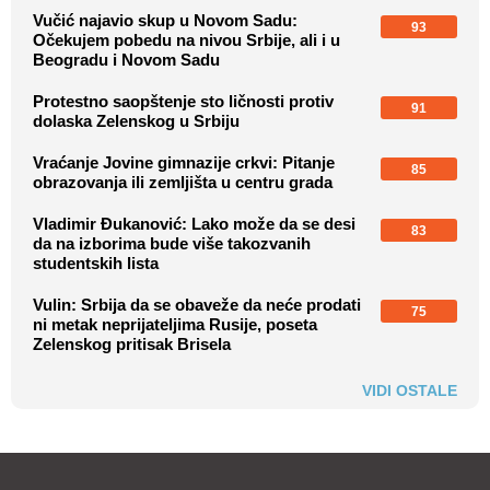
Vučić najavio skup u Novom Sadu:
93
Očekujem pobedu na nivou Srbije, ali i u
Beogradu i Novom Sadu
Protestno saopštenje sto ličnosti protiv
91
dolaska Zelenskog u Srbiju
Vraćanje Jovine gimnazije crkvi: Pitanje
85
obrazovanja ili zemljišta u centru grada
Vladimir Đukanović: Lako može da se desi
83
da na izborima bude više takozvanih
studentskih lista
Vulin: Srbija da se obaveže da neće prodati
75
ni metak neprijateljima Rusije, poseta
Zelenskog pritisak Brisela
VIDI OSTALE