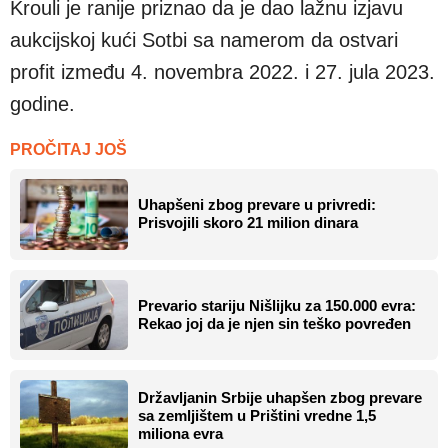
Krouli je ranije priznao da je dao lažnu izjavu
aukcijskoj kući Sotbi sa namerom da ostvari
profit između 4. novembra 2022. i 27. jula 2023.
godine.
PROČITAJ JOŠ
Uhapšeni zbog prevare u privredi:
Prisvojili skoro 21 milion dinara
Prevario stariju Nišlijku za 150.000 evra:
Rekao joj da je njen sin teško povređen
Državljanin Srbije uhapšen zbog prevare
sa zemljištem u Prištini vredne 1,5
miliona evra