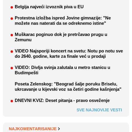
Belgija najveći izvoznik piva u EU
Protestna izložba ispred Jovine gimnazije: "Ne
možete nas naterati da se odreknemo istine"
Muškarac poginuo dok je pretrčavao prugu u
Zemunu
VIDEO Najsporiji koncert na svetu: Notu po notu sve
do 2640. godine, karte za finale već u prodaji
VIDEO: Divlja svinja zalutala u metro stanicu u
Budimpešti
Poseta Zelenskog: "Beograd šalje poruku Briselu,
ukrcavanje u kijevski voz sa četiri godine kašnjenja"
DNEVNI KVIZ: Deset pitanja - pravo osveženje
SVE NAJNOVIJE VESTI
NAJKOMENTARISANIJE