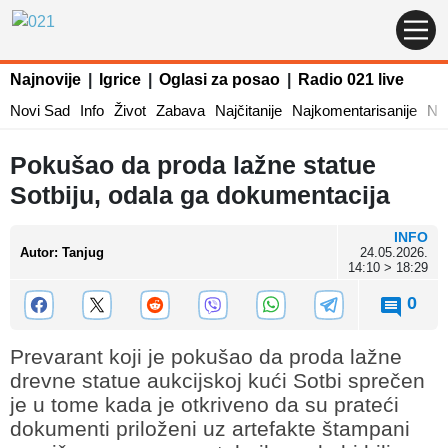
Najnovije
|
Igrice
|
Oglasi za posao
|
Radio 021 live
Novi Sad
Info
Život
Zabava
Najčitanije
Najkomentarisanije
Naj
Pokušao da proda lažne statue
Sotbiju, odala ga dokumentacija
INFO
Autor
:
Tanjug
24.05.2026.
14:10 > 18:29
0
Prevarant koji je pokušao da proda lažne
drevne statue aukcijskoj kući Sotbi sprečen
je u tome kada je otkriveno da su prateći
dokumenti priloženi uz artefakte štampani