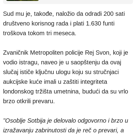
Sud mu je, takođe, naložio da odradi 200 sati
društveno korisnog rada i plati 1.630 funti
troškova tokom tri meseca.
Zvaničnik Metropoliten policije Rej Svon, koji je
vodio istragu, naveo je u saopštenju da ovaj
slučaj ističe ključnu ulogu koju su stručnjaci
aukcijske kuće imali u zaštiti integriteta
londonskog tržišta umetnina, budući da su vrlo
brzo otkrili prevaru.
"Osoblje Sotbija je delovalo odgovorno i brzo u
izražavanju zabrinutosti da je reč o prevari, a