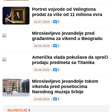
Portret vojvode od Velingtona
prodat za više od 11 miliona evra
0
01.07.2026.
•
Miroslavljevo jevanđelje pred
građanima za vikend u Beogradu
3
26.06.2026.
•
Američka vlada pokušava da spreči
prodaju predmeta sa Titanika
0
24.06.2026.
•
Miroslavljevo jevanđelje tokom
vikenda pred posetiocima
Narodnog muzeja Srbije
4
23.06.2026.
•
NAJNOVIJE