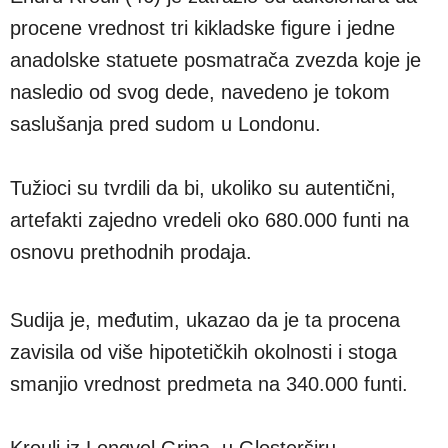
procene vrednost tri kikladske figure i jedne
anadolske statuete posmatrača zvezda koje je
nasledio od svog dede, navedeno je tokom
saslušanja pred sudom u Londonu.
Tužioci su tvrdili da bi, ukoliko su autentični,
artefakti zajedno vredeli oko 680.000 funti na
osnovu prethodnih prodaja.
Sudija je, međutim, ukazao da je ta procena
zavisila od više hipotetičkih okolnosti i stoga
smanjio vrednost predmeta na 340.000 funti.
Krouli iz Longvel Grina, u Glosterširu,