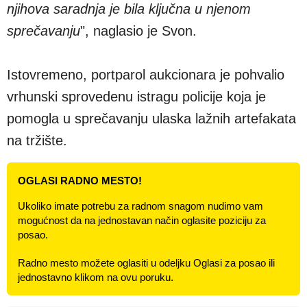
njihova saradnja je bila ključna u njenom
sprečavanju
", naglasio je Svon.
Istovremeno, portparol aukcionara je pohvalio
vrhunski sprovedenu istragu policije koja je
pomogla u sprečavanju ulaska lažnih artefakata
na tržište.
OGLASI RADNO MESTO!
Ukoliko imate potrebu za radnom snagom nudimo vam
mogućnost da na jednostavan način oglasite poziciju za
posao.
Radno mesto možete oglasiti u odeljku Oglasi za posao ili
jednostavno klikom na ovu poruku.