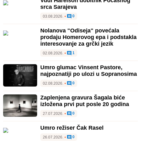
Vudi Harelson dobitnik Počasnog
srca Sarajeva
0
03.08.2026.
•
Nolanova "Odiseja" povećala
prodaju Homerovog epa i podstakla
interesovanje za grčki jezik
1
02.08.2026.
•
Umro glumac Vinsent Pastore,
najpoznatiji po ulozi u Sopranosima
0
02.08.2026.
•
Zaplenjena gravura Šagala biće
izložena prvi put posle 20 godina
0
27.07.2026.
•
Umro režiser Čak Rasel
0
26.07.2026.
•