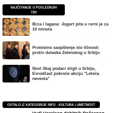
NAJČITANIJE U POSLEDNJIH
72H
Brza i lagana: Jogurt pita u rerni je za
10 minuta
Protestno saopštenje sto ličnosti
protiv dolaska Zelenskog u Srbiju
Novi Skaj podaci stigli u Srbiju,
Evrodžast pokreće akciju "Leteća
nevesta"
OSTALO IZ KATEGORIJE INFO - KULTURA I UMETNOST