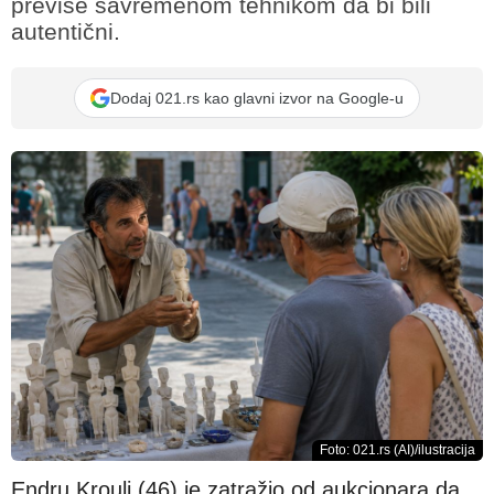
previše savremenom tehnikom da bi bili
autentični.
Dodaj 021.rs kao glavni izvor na Google-u
Foto: 021.rs (AI)/ilustracija
Endru Krouli (46) je zatražio od aukcionara da