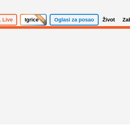
 Live
Igrice
Oglasi za posao
Život
Za