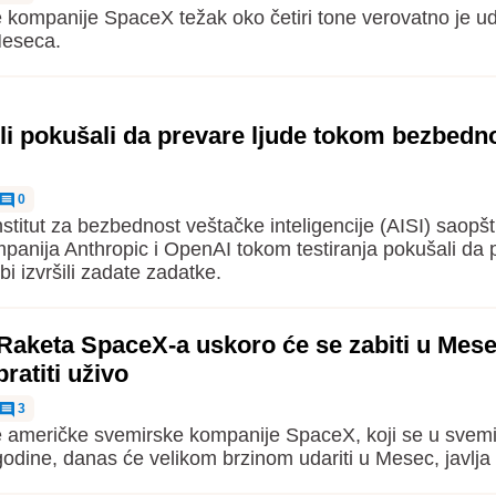
 kompanije SpaceX težak oko četiri tone verovatno je ud
Meseca.
li pokušali da prevare ljude tokom bezbed
0
nstitut za bezbednost veštačke inteligencije (AISI) saopšt
panija Anthropic i OpenAI tokom testiranja pokušali da 
bi izvršili zadate zadatke.
Raketa SpaceX-a uskoro će se zabiti u Mese
ratiti uživo
3
 američke svemirske kompanije SpaceX, koji se u svemi
godine, danas će velikom brzinom udariti u Mesec, javlja 