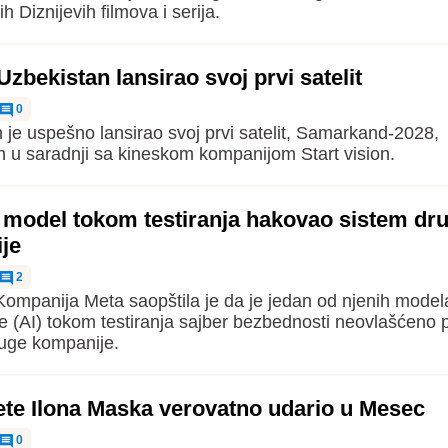
ih Diznijevih filmova i serija.
zbekistan lansirao svoj prvi satelit
0
 je uspešno lansirao svoj prvi satelit, Samarkand-2028,
n u saradnji sa kineskom kompanijom Start vision.
I model tokom testiranja hakovao sistem dr
je
2
ompanija Meta saopštila je da je jedan od njenih model
ije (AI) tokom testiranja sajber bezbednosti neovlašćeno p
uge kompanije.
ete Ilona Maska verovatno udario u Mesec
0