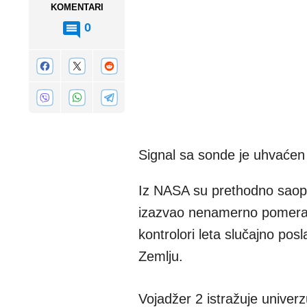
KOMENTARI
0
Signal sa sonde je uhvaćen
Iz NASA su prethodno saopš
izazvao nenamerno pomeranj
kontrolori leta slučajno po
Zemlju.
Vojadžer 2 istražuje univer