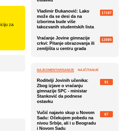
Vladimir Đukanović: Lako
17187
može da se desi da na
izborima bude više
ciju za
takozvanih studentskih lista
Vraćanje Jovine gimnazije
12085
crkvi: Pitanje obrazovanja ili
zemljišta u centru grada
NAJKOMENTARISANIJE
NAJČITANIJE
Roditelji Jovinih učenika:
91
Zbog izjave o vraćanju
gimnazije SPC - ministar
Stanković da podnese
ostavku
Vučić najavio skup u Novom
87
Sadu: Očekujem pobedu na
nivou Srbije, ali i u Beogradu
i Novom Sadu