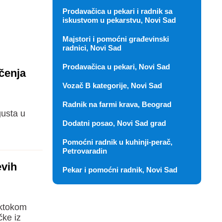
Prodavačica u pekari i radnik sa
iskustvom u pekarstvu, Novi Sad
Majstori i pomoćni građevinski
radnici, Novi Sad
Prodavačica u pekari, Novi Sad
čenja
Vozač B kategorije, Novi Sad
Radnik na farmi krava, Beograd
usta u
Dodatni posao, Novi Sad grad
Pomoćni radnik u kuhinji-perač,
Petrovaradin
evih
Pekar i pomoćni radnik, Novi Sad
iktokom
čke iz