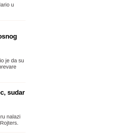
ario u
nosnog
io je da su
prevare
c, sudar
ru nalazi
Rojters.