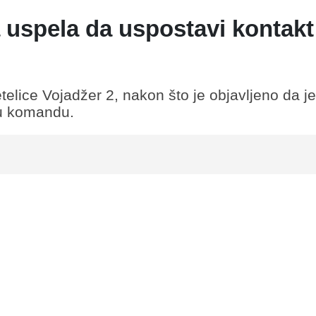
uspela da uspostavi kontakt
etelice Vojadžer 2, nakon što je objavljeno da je
nu komandu.