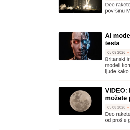
Deo rakete
površinu 
AI mode
testa
05.08.2026.
•
Britanski I
modeli kom
ljude kako 
VIDEO: 
možete p
05.08.2026.
•
Deo rakete
od prošle 