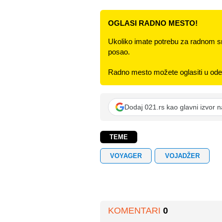
OGLASI RADNO MESTO!
Ukoliko imate potrebu za radnom s
posao.
Radno mesto možete oglasiti u odel
Dodaj 021.rs kao glavni izvor 
TEME
VOYAGER
VOJADŽER
KOMENTARI
0