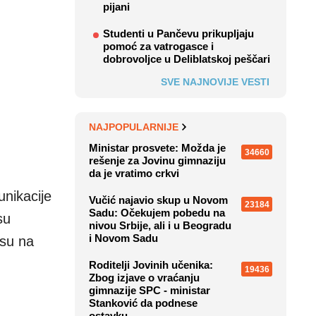
pijani
Studenti u Pančevu prikupljaju
pomoć za vatrogasce i
dobrovoljce u Deliblatskoj peščari
SVE NAJNOVIJE VESTI
NAJPOPULARNIJE
Ministar prosvete: Možda je
34660
rešenje za Jovinu gimnaziju
da je vratimo crkvi
nikacije
Vučić najavio skup u Novom
23184
Sadu: Očekujem pobedu na
su
nivou Srbije, ali i u Beogradu
i Novom Sadu
osu na
Roditelji Jovinih učenika:
19436
Zbog izjave o vraćanju
gimnazije SPC - ministar
Stanković da podnese
ostavku