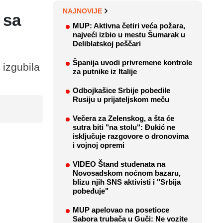
NAJNOVIJE
 sa
MUP: Aktivna četiri veća požara,
najveći izbio u mestu Šumarak u
Deliblatskoj peščari
Španija uvodi privremene kontrole
 izgubila
za putnike iz Italije
Odbojkašice Srbije pobedile
Rusiju u prijateljskom meču
Večera za Zelenskog, a šta će
sutra biti "na stolu": Đukić ne
isključuje razgovore o dronovima
i vojnoj opremi
VIDEO Štand studenata na
Novosadskom noćnom bazaru,
blizu njih SNS aktivisti i "Srbija
pobeđuje"
MUP apelovao na posetioce
Sabora trubača u Guči: Ne vozite