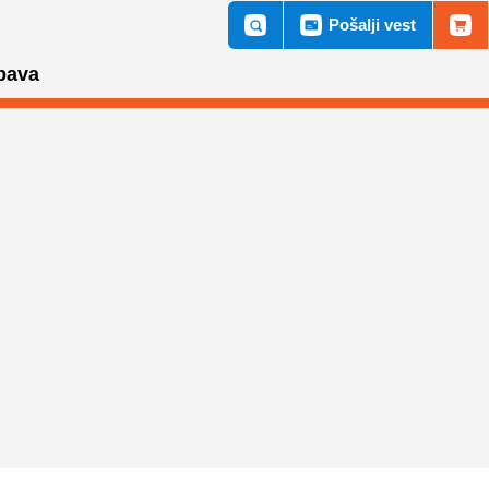
Pošalji vest
bava