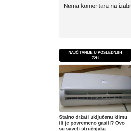
Nema komentara na izabran
NAJČITANIJE U POSLEDNJIH
72H
Stalno držati uključenu klimu
ili je povremeno gasiti? Ovo
su saveti stručnjaka