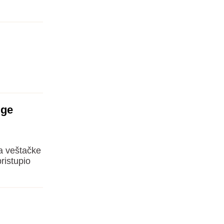
uge
a veštačke
ristupio