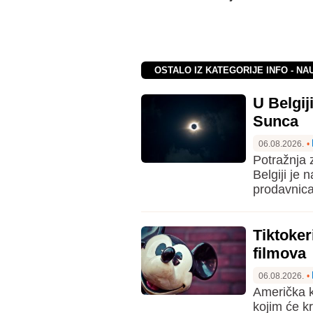
OSTALO IZ KATEGORIJE INFO - NA
U Belgi
Sunca
06.08.2026.
•
Potražnja
Belgiji je 
prodavnica 
Tiktoker
filmova
06.08.2026.
•
Američka k
kojim će k