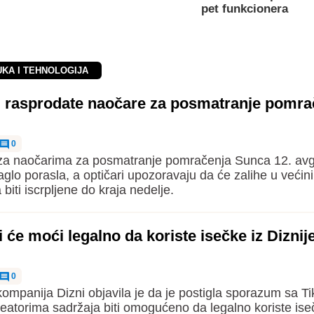
pet funkcionera
UKA I TEHNOLOGIJA
ji rasprodate naočare za posmatranje pomra
0
 za naočarima za posmatranje pomračenja Sunca 12. avg
naglo porasla, a optičari upozoravaju da će zalihe u većini
biti iscrpljene do kraja nedelje.
i će moći legalno da koriste isečke iz Diznij
0
ompanija Dizni objavila je da je postigla sporazum sa T
reatorima sadržaja biti omogućeno da legalno koriste ise