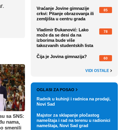
r.
Vraćanje Jovine gimnazije
85
crkvi: Pitanje obrazovanja ili
zemljišta u centru grada
Vladimir Đukanović: Lako
78
može da se desi da na
izborima bude više
takozvanih studentskih lista
Čija je Jovina gimnazija?
60
VIDI OSTALE
OGLASI ZA POSAO
Radnik u kuhinji i radnica na prodaji,
Novi Sad
Majstor za sklapanje pločastog
su sa SNS:
nameštaja i rad na terenu u radionici
eđu nama,
nameštaja, Novi Sad grad
o smenili