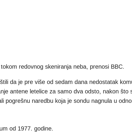
 tokom redovnog skeniranja neba, prenosi BBC.
tili da je pre više od sedam dana nedostatak komu
e antene letelice za samo dva odsto, nakon što 
slali pogrešnu naredbu koja je sondu nagnula u odn
zum od 1977. godine.