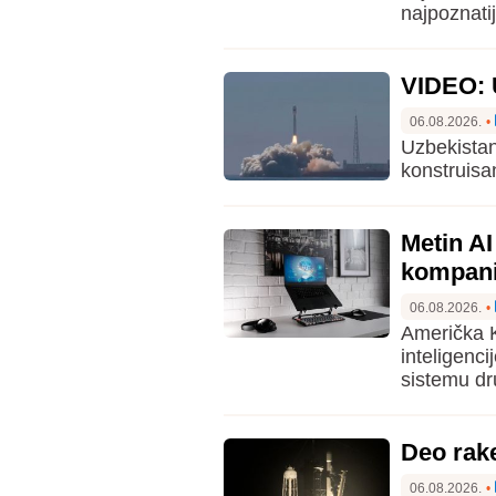
najpoznatij
VIDEO: U
06.08.2026.
•
Uzbekistan
konstruisa
Metin A
kompani
06.08.2026.
•
Američka K
inteligenc
sistemu dr
Deo rak
06.08.2026.
•