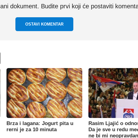
i dokument. Budite prvi koji će postaviti komenta
OSTAVI KOMENTAR
Brza i lagana: Jogurt pita u
Rasim Ljajić o odno
rerni je za 10 minuta
Da je sve u redu m
ne bi mi neopravdan