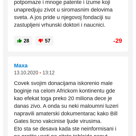
potpomaze i mnoge patente i izume koji
unapredjuju zivot u siromasnim delovima
sveta. A jos pride u njegovoj fondaciji su
zastupljeni vrhunski doktori i naucnici.
-29
28
57
Maxa
13.10.2020
•
13:12
Covek svojim donacijama iskorenio male
boginje na celom Africkom kontinentu gde
kao efekat toga preko 20 miliona dece je
danas zivo. A onda su neki maloumni luzeri
napravili amaterski dokumentarac kako Bill
Gates licno vakcinise ljude virusima.
Eto sta se desava kada ste neinformisani i