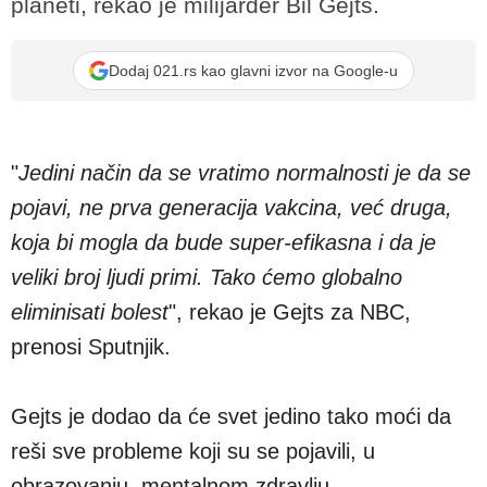
planeti, rekao je milijarder Bil Gejts.
Dodaj 021.rs kao glavni izvor na Google-u
"
Jedini način da se vratimo normalnosti je da se
pojavi, ne prva generacija vakcina, već druga,
koja bi mogla da bude super-efikasna i da je
veliki broj ljudi primi. Tako ćemo globalno
eliminisati bolest
", rekao je Gejts za NBC,
prenosi Sputnjik.
Gejts je dodao da će svet jedino tako moći da
reši sve probleme koji su se pojavili, u
obrazovanju, mentalnom zdravlju.