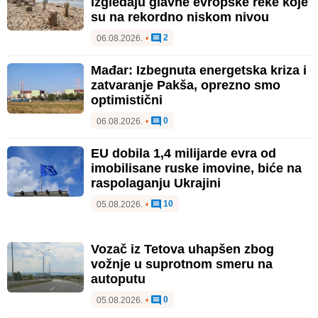
izgledaju glavne evropske reke koje
su na rekordno niskom nivou
2
06.08.2026.
•
Mađar: Izbegnuta energetska kriza i
zatvaranje Pakša, oprezno smo
optimistični
0
06.08.2026.
•
EU dobila 1,4 milijarde evra od
imobilisane ruske imovine, biće na
raspolaganju Ukrajini
10
05.08.2026.
•
Vozač iz Tetova uhapšen zbog
vožnje u suprotnom smeru na
autoputu
0
05.08.2026.
•