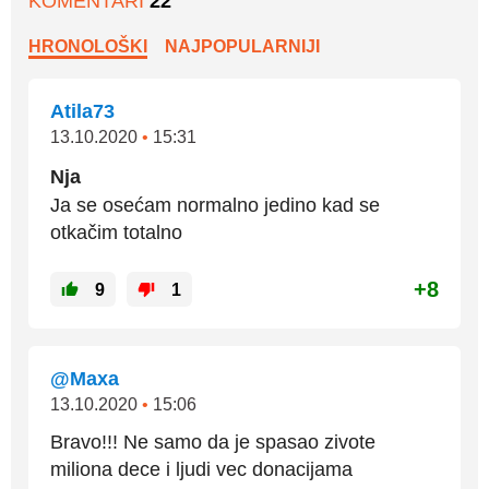
KOMENTARI
22
HRONOLOŠKI
NAJPOPULARNIJI
Atila73
13.10.2020
•
15:31
Nja
Ja se osećam normalno jedino kad se
otkačim totalno
+8
9
1
@Maxa
13.10.2020
•
15:06
Bravo!!! Ne samo da je spasao zivote
miliona dece i ljudi vec donacijama