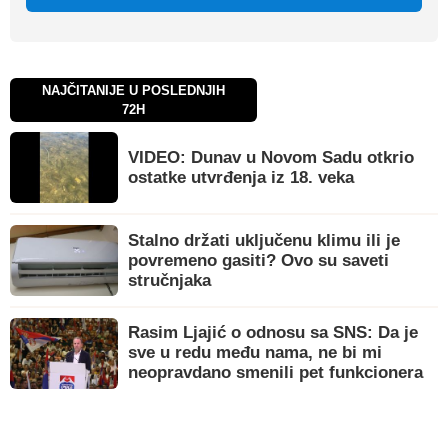
NAJČITANIJE U POSLEDNJIH
72H
VIDEO: Dunav u Novom Sadu otkrio
ostatke utvrđenja iz 18. veka
Stalno držati uključenu klimu ili je
povremeno gasiti? Ovo su saveti
stručnjaka
Rasim Ljajić o odnosu sa SNS: Da je
sve u redu među nama, ne bi mi
neopravdano smenili pet funkcionera