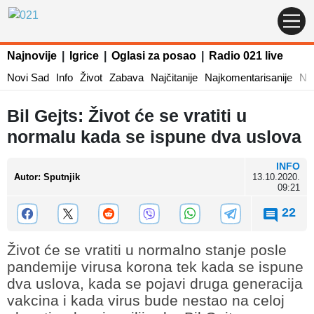
Najnovije
|
Igrice
|
Oglasi za posao
|
Radio 021 live
Novi Sad
Info
Život
Zabava
Najčitanije
Najkomentarisanije
Naj
Bil Gejts: Život će se vratiti u
normalu kada se ispune dva uslova
INFO
Autor
:
Sputnjik
13.10.2020.
09:21
22
Život će se vratiti u normalno stanje posle
pandemije virusa korona tek kada se ispune
dva uslova, kada se pojavi druga generacija
vakcina i kada virus bude nestao na celoj