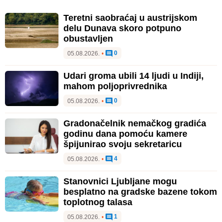
Teretni saobraćaj u austrijskom
delu Dunava skoro potpuno
obustavljen
0
05.08.2026.
•
Udari groma ubili 14 ljudi u Indiji,
mahom poljoprivrednika
0
05.08.2026.
•
Gradonačelnik nemačkog gradića
godinu dana pomoću kamere
špijunirao svoju sekretaricu
4
05.08.2026.
•
Stanovnici Ljubljane mogu
besplatno na gradske bazene tokom
toplotnog talasa
1
05.08.2026.
•