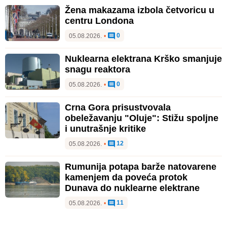
Žena makazama izbola četvoricu u
centru Londona
0
05.08.2026.
•
Nuklearna elektrana Krško smanjuje
snagu reaktora
0
05.08.2026.
•
Crna Gora prisustvovala
obeležavanju "Oluje": Stižu spoljne
i unutrašnje kritike
12
05.08.2026.
•
Rumunija potapa barže natovarene
kamenjem da poveća protok
Dunava do nuklearne elektrane
11
05.08.2026.
•