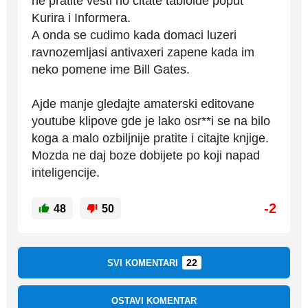
ne pratite vesti no citate tabloide poput
Kurira i Informera.
A onda se cudimo kada domaci luzeri
ravnozemljasi antivaxeri zapene kada im
neko pomene ime Bill Gates.
Ajde manje gledajte amaterski editovane
youtube klipove gde je lako osr**i se na bilo
koga a malo ozbiljnije pratite i citajte knjige.
Mozda ne daj boze dobijete po koji napad
inteligencije.
-2
48
50
22
SVI KOMENTARI
OSTAVI KOMENTAR