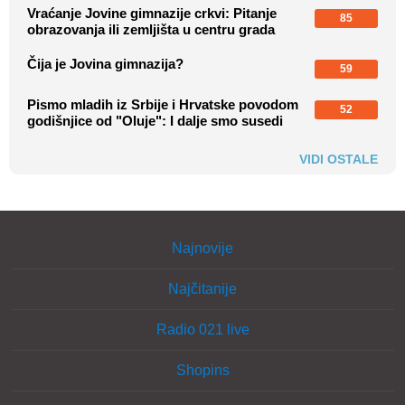
Vraćanje Jovine gimnazije crkvi: Pitanje
85
obrazovanja ili zemljišta u centru grada
Čija je Jovina gimnazija?
59
Pismo mladih iz Srbije i Hrvatske povodom
52
godišnjice od "Oluje": I dalje smo susedi
VIDI OSTALE
Najnovije
Najčitanije
Radio 021 live
Shopins