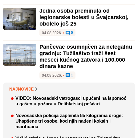
Jedna osoba preminula od
legionarske bolesti u Švajcarskoj,
obolelo još 25
0
04.08.2026.
•
Pančevac osumnjičen za nelegalnu
gradnju: Tužilaštvo traži šest
meseci kućnog zatvora i 100.000
dinara kazne
1
04.08.2026.
•
NAJNOVIJE
VIDEO: Novosadski vatrogasci upućeni na ispomoć
u gašenju požara u Deliblatskoj peščari
Novosadska policija zaplenila 85 kilograma droge:
Uhapšene tri osobe, kod njih nađeni kokain i
marihuana