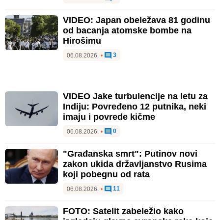
VIDEO: Japan obeležava 81 godinu
od bacanja atomske bombe na
Hirošimu
3
06.08.2026.
•
VIDEO Jake turbulencije na letu za
Indiju: Povređeno 12 putnika, neki
imaju i povrede kičme
0
06.08.2026.
•
"Građanska smrt": Putinov novi
zakon ukida državljanstvo Rusima
koji pobegnu od rata
11
06.08.2026.
•
FOTO: Satelit zabeležio kako