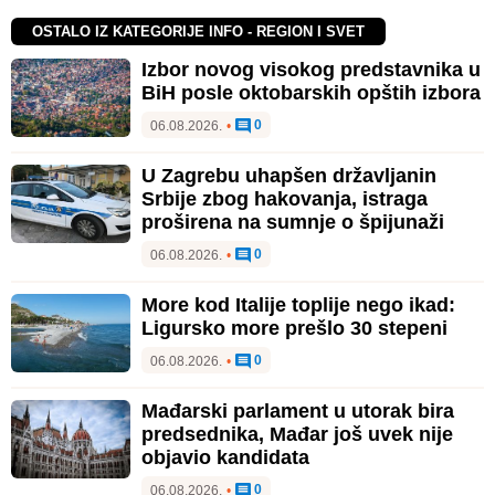
OSTALO IZ KATEGORIJE INFO - REGION I SVET
Izbor novog visokog predstavnika u
BiH posle oktobarskih opštih izbora
0
06.08.2026.
•
U Zagrebu uhapšen državljanin
Srbije zbog hakovanja, istraga
proširena na sumnje o špijunaži
0
06.08.2026.
•
More kod Italije toplije nego ikad:
Ligursko more prešlo 30 stepeni
0
06.08.2026.
•
Mađarski parlament u utorak bira
predsednika, Mađar još uvek nije
objavio kandidata
0
06.08.2026.
•