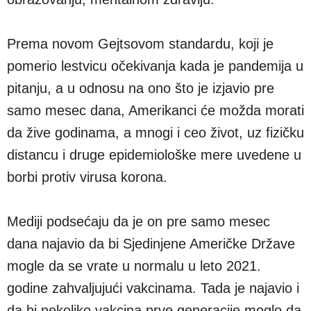
Prema novom Gejtsovom standardu, koji je
pomerio lestvicu očekivanja kada je pandemija u
pitanju, a u odnosu na ono što je izjavio pre
samo mesec dana, Amerikanci će možda morati
da žive godinama, a mnogi i ceo život, uz fizičku
distancu i druge epidemiološke mere uvedene u
borbi protiv virusa korona.
Mediji podsećaju da je on pre samo mesec
dana najavio da bi Sjedinjene Američke Države
mogle da se vrate u normalu u leto 2021.
godine zahvaljujući vakcinama. Tada je najavio i
da bi nekoliko vakcina prve generacije moglo da