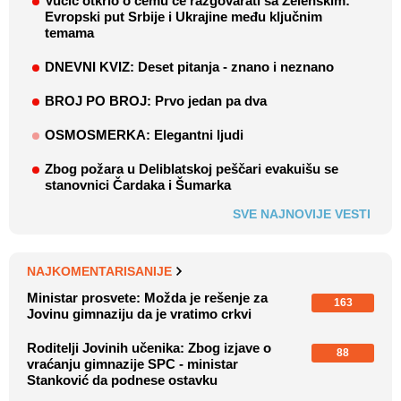
Vučić otkrio o čemu će razgovarati sa Zelenskim:
Evropski put Srbije i Ukrajine među ključnim
temama
DNEVNI KVIZ: Deset pitanja - znano i neznano
BROJ PO BROJ: Prvo jedan pa dva
OSMOSMERKA: Elegantni ljudi
Zbog požara u Deliblatskoj peščari evakuišu se
stanovnici Čardaka i Šumarka
SVE NAJNOVIJE VESTI
NAJKOMENTARISANIJE
Ministar prosvete: Možda je rešenje za
163
Jovinu gimnaziju da je vratimo crkvi
Roditelji Jovinih učenika: Zbog izjave o
88
vraćanju gimnazije SPC - ministar
Stanković da podnese ostavku