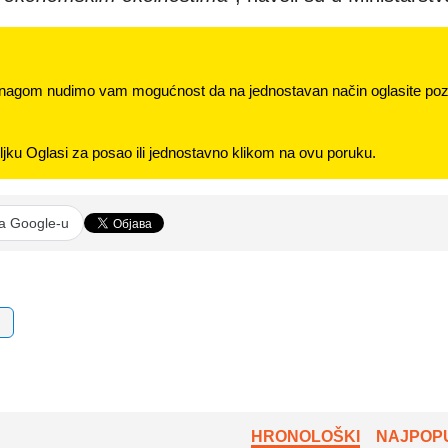
nagom nudimo vam mogućnost da na jednostavan način oglasite pozi
jku Oglasi za posao ili jednostavno klikom na ovu poruku.
na Google-u
HRONOLOŠKI
NAJPOPU