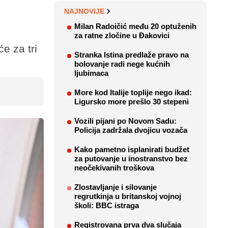
NAJNOVIJE
Milan Radoičić među 20 optuženih
za ratne zločine u Đakovici
e za tri
Stranka Istina predlaže pravo na
bolovanje radi nege kućnih
ljubimaca
More kod Italije toplije nego ikad:
Ligursko more prešlo 30 stepeni
Vozili pijani po Novom Sadu:
Policija zadržala dvojicu vozača
Kako pametno isplanirati budžet
za putovanje u inostranstvo bez
neočekivanih troškova
Zlostavljanje i silovanje
regrutkinja u britanskoj vojnoj
školi: BBC istraga
Registrovana prva dva slučaja