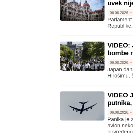
uvek nij
06.08.2026.
•
Parlament 
Republike,
VIDEO: 
bombe n
06.08.2026.
•
Japan dan
Hirošimu, š
VIDEO Ja
putnika,
06.08.2026.
•
Panika je z
avion neko
povređeno