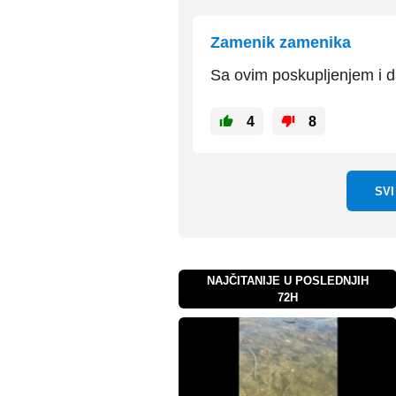
Zamenik zamenika
Sa ovim poskupljenjem i da
4
8
SV
NAJČITANIJE U POSLEDNJIH
72H