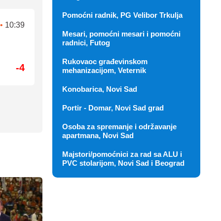
Pomoćni radnik, PG Velibor Trkulja
•
10:39
Mesari, pomoćni mesari i pomoćni
radnici, Futog
Rukovaoc građevinskom
-4
mehanizacijom, Veternik
Konobarica, Novi Sad
Portir - Domar, Novi Sad grad
Osoba za spremanje i održavanje
apartmana, Novi Sad
Majstori/pomoćnici za rad sa ALU i
PVC stolarijom, Novi Sad i Beograd