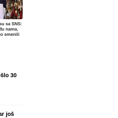
su sa SNS:
eđu nama,
o smenili
ešlo 30
r još