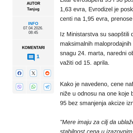
AUTOR
1,63 evra, Evrodizel je posk
Tanjug
centi na 1,95 evra, prenose 
INFO
07.04.2026.
08:45
Iz Ministarstva su saopšti
maksimalnih maloprodajnih c
KOMENTARI
snagu 24. marta, naredni ob
1
važiti od 15. aprila.
Kako je navedeno, cene naft
niže u odnosu na one koje b
95 bez smanjenja akcize izn
"Mere imaju za cilj da ubla
stabilnost cena u izazovn