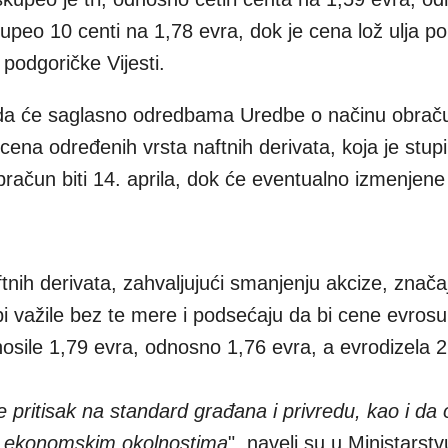
upeo 10 centi na 1,78 evra, dok je cena lož ulja po
podgoričke Vijesti.
li da će saglasno odredbama Uredbe o načinu obrač
ena određenih vrsta naftnih derivata, koja je stupi
račun biti 14. aprila, dok će eventualno izmenjen
nih derivata, zahvaljujući smanjenju akcize, znača
i važile bez te mere i podsećaju da bi cene evrosu
osile 1,79 evra, odnosno 1,76 evra, a evrodizela 2
že pritisak na standard građana i privredu, kao i d
im ekonomskim okolnostima
", naveli su u Ministarstv