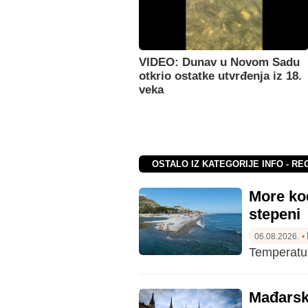
VIDEO: Dunav u Novom Sadu
otkrio ostatke utvrđenja iz 18.
veka
OSTALO IZ KATEGORIJE INFO - RE
More kod
stepeni
06.08.2026.
•
Temperatur
Mađarski