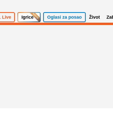
 Live
Igrice
Oglasi za posao
Život
Za