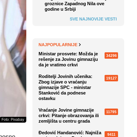
groznice Zapadnog Nila ove
godine u Srbiji
SVE NAJNOVIJE VESTI
NAJPOPULARNIJE
Ministar prosvete: Možda je
34296
rešenje za Jovinu gimnaziju
da je vratimo crkvi
Roditelji Jovinih učenika:
19127
Zbog izjave o vraćanju
gimnazije SPC - ministar
Stanković da podnese
ostavku
Vraćanje Jovine gimnazije
11795
crkvi: Pitanje obrazovanja ili
Foto: Pixabay
zemljišta u centru grada
Đedović Handanović: Najniža
9411
dnosno