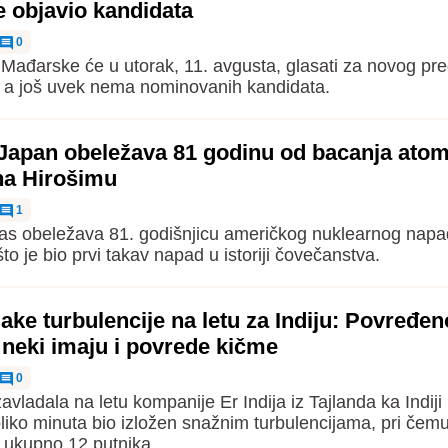
e objavio kandidata
0
Mađarske će u utorak, 11. avgusta, glasati za novog pr
 a još uvek nema nominovanih kandidata.
Japan obeležava 81 godinu od bacanja ato
a Hirošimu
1
as obeležava 81. godišnjicu američkog nuklearnog napa
to je bio prvi takav napad u istoriji čovečanstva.
ke turbulencije na letu za Indiju: Povređen
 neki imaju i povrede kičme
0
avladala na letu kompanije Er Indija iz Tajlanda ka Indiji
liko minuta bio izložen snažnim turbulencijama, pri čemu
 ukupno 12 putnika.