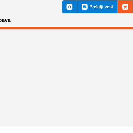
Pošalji vest
bava