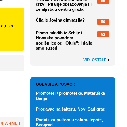
85
crkvi: Pitanje obrazovanja ili
zemljišta u centru grada
Čija je Jovina gimnazija?
59
ciju za
Pismo mladih iz Srbije i
52
Hrvatske povodom
godišnjice od "Oluje": I dalje
smo susedi
VIDI OSTALE
OGLASI ZA POSAO
Promoteri / promoterke, Mataruška
Banja
Prodavac na šalteru, Novi Sad grad
Radnik za pultom u salonu lepote,
LARNIJI
Beograd