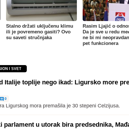
Stalno držati uključenu klimu
Rasim Ljajić o odno
ili je povremeno gasiti? Ovo
Da je sve u redu m
su saveti stručnjaka
ne bi mi neopravdan
pet funkcionera
GION I SVET
 Italije toplije nego ikad: Ligursko more pr
0
a Ligurskog mora premašila je 30 stepeni Celzijusa.
 parlament u utorak bira predsednika, Mađa