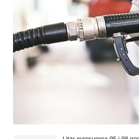
Litar evrosupera 95 i 98 po