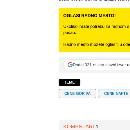
OGLASI RADNO MESTO!
Ukoliko imate potrebu za radnom s
posao.
Radno mesto možete oglasiti u odel
Dodaj 021.rs kao glavni izvor 
TEME
CENE GORIVA
CENE NAFTE
KOMENTARI
1