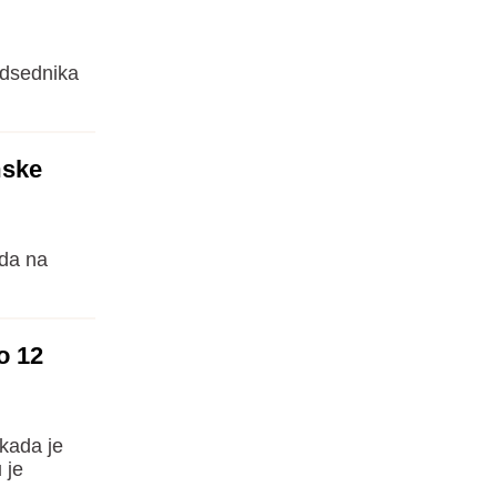
edsednika
mske
da na
o 12
 kada je
 je