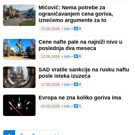
Mićović: Nema potrebe za
ograničavanjem cena goriva,
iznećemo argumente za to
9
23.06.2026.
•
Info
•
Cene nafte pale na najniži nivo u
poslednja dva meseca
6
12.06.2026.
•
Info
•
SAD vratile sankcije na rusku naftu
posle isteka izuzeća
0
17.05.2026.
•
Info
•
Evropa ne zna koliko goriva ima
1
03.05.2026.
•
Info
•