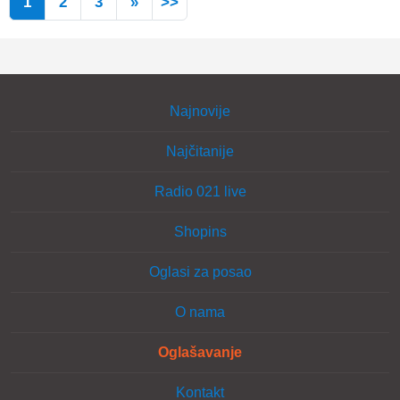
1
2
3
»
>>
Najnovije
Najčitanije
Radio 021 live
Shopins
Oglasi za posao
O nama
Oglašavanje
Kontakt