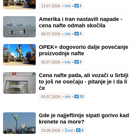
1
13.07.2026.
•
Info
•
Amerika i Iran nastavili napade -
cena nafte odmah skočila
4
08.07.2026.
•
Info
•
OPEK+ dogovorio dalje povećanje
proizvodnje nafte
2
05.07.2026.
•
Info
•
Cena nafte pada, ali vozači u Srbiji
to još ne osećaju - pitanje je i da li
će
33
05.07.2026.
•
Info
•
Gde je najjeftinije sipati gorivo kad
krenete na more?
4
23.06.2026.
•
Život
•