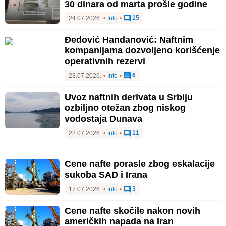
30 dinara od marta prošle godine
15
24.07.2026.
•
Info
•
Đedović Handanović: Naftnim
kompanijama dozvoljeno korišćenje
operativnih rezervi
6
23.07.2026.
•
Info
•
Uvoz naftnih derivata u Srbiju
ozbiljno otežan zbog niskog
vodostaja Dunava
11
22.07.2026.
•
Info
•
Cene nafte porasle zbog eskalacije
sukoba SAD i Irana
3
17.07.2026.
•
Info
•
Cene nafte skočile nakon novih
američkih napada na Iran