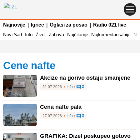
Najnovije
|
Igrice
|
Oglasi za posao
|
Radio 021 live
Novi Sad
Info
Život
Zabava
Najčitanije
Najkomentarisanije
Naj
Cene nafte
Akcize na gorivo ostaju smanjene
2
31.07.2026.
•
Info
•
Cena nafte pala
3
27.07.2026.
•
Info
•
GRAFIKA: Dizel poskupeo gotovo