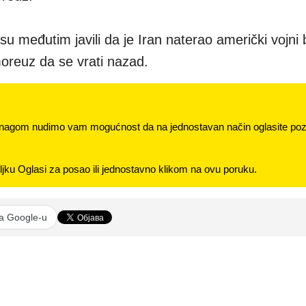
 su međutim javili da je Iran naterao američki vojni 
oreuz da se vrati nazad.
nagom nudimo vam mogućnost da na jednostavan način oglasite pozi
jku Oglasi za posao ili jednostavno klikom na ovu poruku.
na Google-u