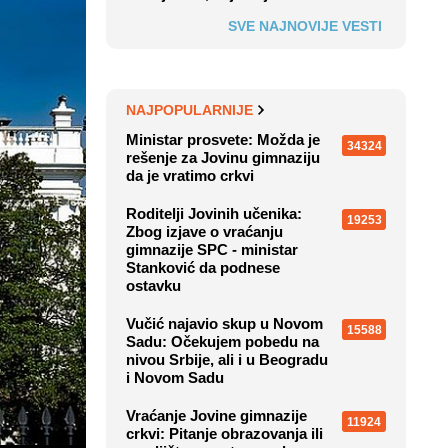
SVE NAJNOVIJE VESTI
NAJPOPULARNIJE
Ministar prosvete: Možda je
34324
rešenje za Jovinu gimnaziju
da je vratimo crkvi
Roditelji Jovinih učenika:
19253
Zbog izjave o vraćanju
gimnazije SPC - ministar
Stanković da podnese
ostavku
Vučić najavio skup u Novom
15588
Sadu: Očekujem pobedu na
nivou Srbije, ali i u Beogradu
i Novom Sadu
Vraćanje Jovine gimnazije
11924
crkvi: Pitanje obrazovanja ili