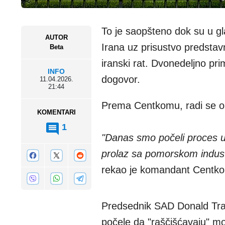
To je saopšteno dok su u g
AUTOR
Irana uz prisustvo predstavn
Beta
iranski rat. Dvonedeljno pri
INFO
dogovor.
11.04.2026.
21:44
Prema Centkomu, radi se o
KOMENTARI
1
"Danas smo počeli proces u
prolaz sa pomorskom indust
rekao je komandant Centkom
Predsednik SAD Donald Tra
počele da "raščišćavaju" m