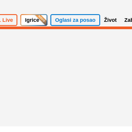
 Live
Igrice
Oglasi za posao
Život
Za