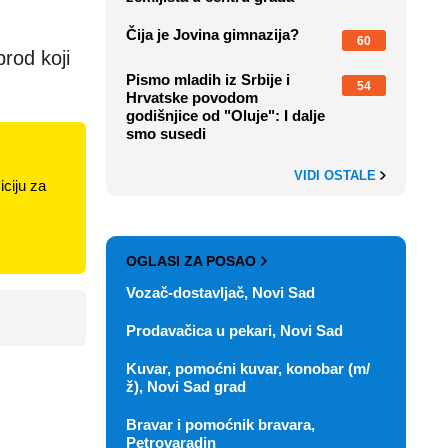
Čija je Jovina gimnazija?
60
brod koji
Pismo mladih iz Srbije i
54
Hrvatske povodom
godišnjice od "Oluje": I dalje
smo susedi
VIDI OSTALE
ciju za
OGLASI ZA POSAO
Vozač-dostavljač, Novi Sad
Prodavačica u pekari, Novi Sad
Kuvar, pomoćni kuvar, konobar (m/
ž), Novi Sad grad
Bravar i pomoćnik bravara,
Petrovaradin