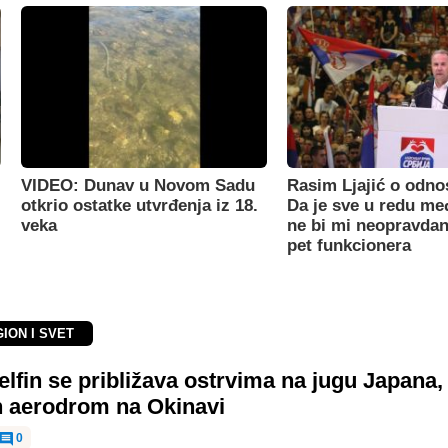
VIDEO: Dunav u Novom Sadu
Rasim Ljajić o odno
otkrio ostatke utvrđenja iz 18.
Da je sve u redu m
veka
ne bi mi neopravdan
pet funkcionera
GION I SVET
elfin se približava ostrvima na jugu Japana,
n aerodrom na Okinavi
0