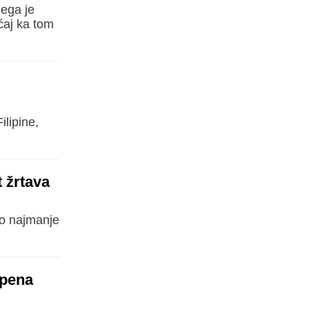
čega je
́aj ka tom
ilipine,
t žrtava
lo najmanje
epena