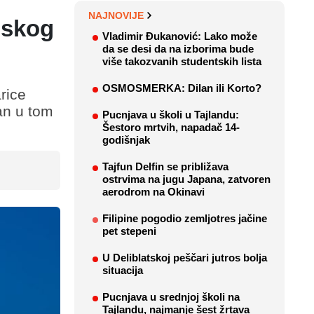
NAJNOVIJE
uskog
Vladimir Đukanović: Lako može
da se desi da na izborima bude
više takozvanih studentskih lista
OSMOSMERKA: Dilan ili Korto?
rice
an u tom
Pucnjava u školi u Tajlandu:
Šestoro mrtvih, napadač 14-
godišnjak
Tajfun Delfin se približava
ostrvima na jugu Japana, zatvoren
aerodrom na Okinavi
Filipine pogodio zemljotres jačine
pet stepeni
U Deliblatskoj peščari jutros bolja
situacija
Pucnjava u srednjoj školi na
Tajlandu, najmanje šest žrtava