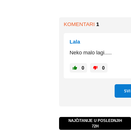
KOMENTARI
1
Lala
Neko malo lagi.....
0
0
SV
NAJČITANIJE U POSLEDNJIH
72H