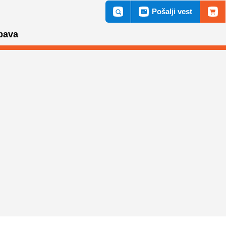
Pošalji vest
bava