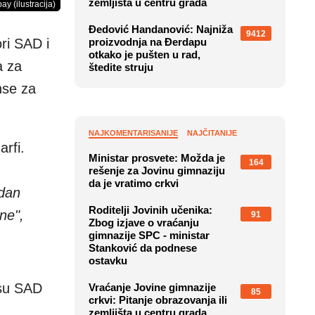
zemljišta u centru grada
ay (ilustracija)
Đedović Handanović: Najniža
9412
ri SAD i
proizvodnja na Đerdapu
otkako je pušten u rad,
a za
štedite struju
nse za
NAJKOMENTARISANIJE
NAJČITANIJE
rfi.
Ministar prosvete: Možda je
164
rešenje za Jovinu gimnaziju
da je vratimo crkvi
edan
Roditelji Jovinih učenika:
ne",
91
Zbog izjave o vraćanju
gimnazije SPC - ministar
Stanković da podnese
ostavku
 su SAD
Vraćanje Jovine gimnazije
85
crkvi: Pitanje obrazovanja ili
zemljišta u centru grada