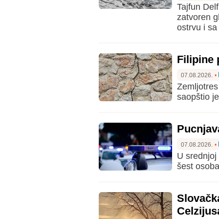
Tajfun Del
zatvoren g
ostrvu i sa
Filipine
07.08.2026.
•
Zemljotres 
saopštio j
Pucnjava
07.08.2026.
•
U srednjoj
šest osoba,
Slovačk
Celzijus