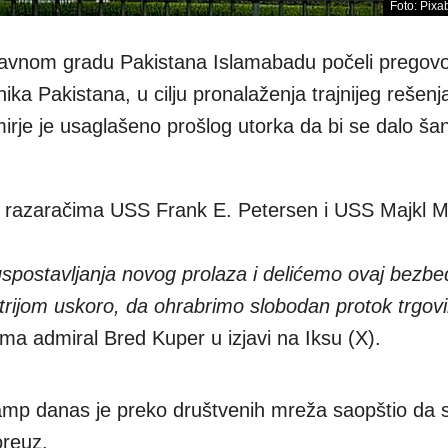
Foto: Pixab
lavnom gradu Pakistana Islamabadu počeli pregovo
ika Pakistana, u cilju pronalaženja trajnijeg rešenj
mirje je usaglašeno prošlog utorka da bi se dalo ša
 razaračima USS Frank E. Petersen i USS Majkl Ma
spostavljanja novog prolaza i delićemo ovaj bezb
rijom uskoro, da ohrabrimo slobodan protok trgovi
a admiral Bred Kuper u izjavi na Iksu (X).
mp danas je preko društvenih mreža saopštio da
oreuz.