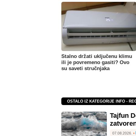
Stalno držati uključenu klimu
ili je povremeno gasiti? Ovo
su saveti stručnjaka
OSTALO IZ KATEGORIJE INFO - RE
Tajfun D
zatvore
07.08.2026.
•