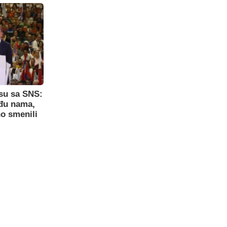
su sa SNS:
eđu nama,
o smenili