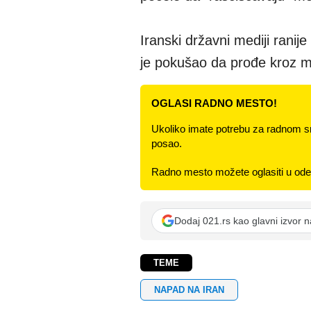
Iranski državni mediji ranije
je pokušao da prođe kroz m
OGLASI RADNO MESTO!
Ukoliko imate potrebu za radnom s
posao.
Radno mesto možete oglasiti u odel
Dodaj 021.rs kao glavni izvor 
TEME
NAPAD NA IRAN