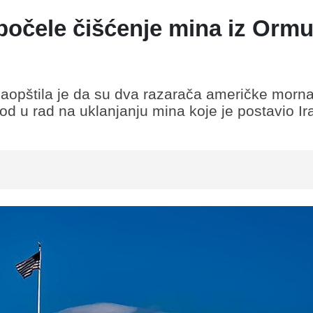
očele čišćenje mina iz Orm
opštila je da su dva razarača američke morna
 u rad na uklanjanju mina koje je postavio Ir