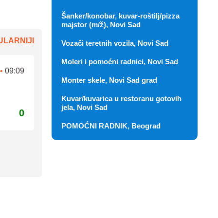
Šanker/konobar, kuvar-roštilj/pizza
majstor (m/ž), Novi Sad
LARNIJI
Vozači teretnih vozila, Novi Sad
Moleri i pomoćni radnici, Novi Sad
•
09:09
Monter skele, Novi Sad grad
Kuvar/kuvarica u restoranu gotovih
jela, Novi Sad
0
POMOĆNI RADNIK, Beograd