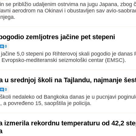
fin se približio udaljenim ostrvima na jugu Japana, zbog 
lavni aerodrom na Okinavi i obustavljen sav avio-saobrac
 njega.
 pogodio zemljotres jačine pet stepeni
0
jačine 5,0 stepeni po Rihterovoj skali pogodio je danas F
e Evropsko-mediteranski seizmološki centar (EMSC).
 u srednjoj školi na Tajlandu, najmanje šes
0
 školi nedaleko od Bangkoka danas je u pucnjavi poginu
 a povređeno 15, saopštila je policija.
a izmerila rekordnu temperaturu od 42,2 st
a