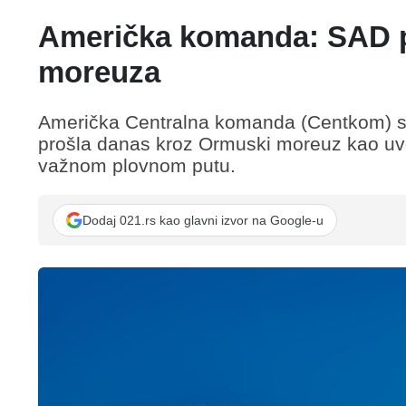
Američka komanda: SAD p
moreuza
Američka Centralna komanda (Centkom) sa
prošla danas kroz Ormuski moreuz kao uvod
važnom plovnom putu.
Dodaj 021.rs kao glavni izvor na Google-u