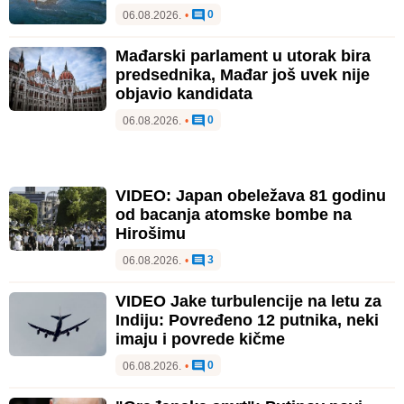
0
06.08.2026.
•
Mađarski parlament u utorak bira
predsednika, Mađar još uvek nije
objavio kandidata
0
06.08.2026.
•
VIDEO: Japan obeležava 81 godinu
od bacanja atomske bombe na
Hirošimu
3
06.08.2026.
•
VIDEO Jake turbulencije na letu za
Indiju: Povređeno 12 putnika, neki
imaju i povrede kičme
0
06.08.2026.
•