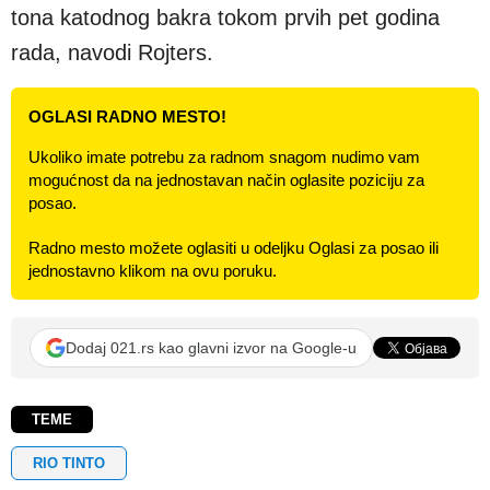
tona katodnog bakra tokom prvih pet godina
rada, navodi Rojters.
OGLASI RADNO MESTO!
Ukoliko imate potrebu za radnom snagom nudimo vam
mogućnost da na jednostavan način oglasite poziciju za
posao.
Radno mesto možete oglasiti u odeljku Oglasi za posao ili
jednostavno klikom na ovu poruku.
Dodaj 021.rs kao glavni izvor na Google-u
TEME
RIO TINTO