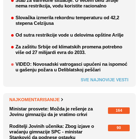
Štab za vanredne situacije: U većem delu Srbije
nema restrikcija, vodu koristite racionalno
Slovačka izmerila rekordnu temperaturu od 42,2
stepena Celzijusa
Od sutra restrikcije vode u delovima opštine Arilje
Za zaštitu Srbije od klimatskih promena potrebno
više od 27 milijardi evra do 2033.
VIDEO: Novosadski vatrogasci upućeni na ispomoć
u gašenju požara u Deliblatskoj peščari
SVE NAJNOVIJE VESTI
NAJKOMENTARISANIJE
Ministar prosvete: Možda je rešenje za
164
Jovinu gimnaziju da je vratimo crkvi
Roditelji Jovinih učenika: Zbog izjave o
90
vraćanju gimnazije SPC - ministar
Stanković da podnese ostavku