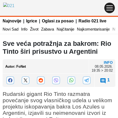
Najnovije
|
Igrice
|
Oglasi za posao
|
Radio 021 live
Novi Sad
Info
Život
Zabava
Najčitanije
Najkomentarisanije
Naj
Sve veća potražnja za bakrom: Rio
Tinto širi prisustvo u Argentini
INFO
Autor
:
FoNet
08.05.2026.
19:35 > 20:02
1
Rudarski gigant Rio Tinto razmatra
povećanje svog vlasničkog udela u velikom
projektu iskopavanja bakra Los Azules u
Argentini, izjavili su neimenovani izvori iz