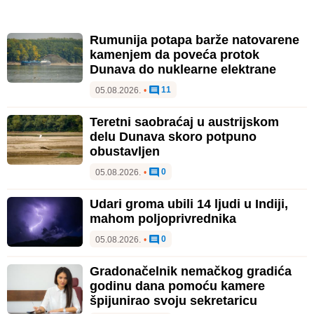
Rumunija potapa barže natovarene
kamenjem da poveća protok
Dunava do nuklearne elektrane
11
05.08.2026.
•
Teretni saobraćaj u austrijskom
delu Dunava skoro potpuno
obustavljen
0
05.08.2026.
•
Udari groma ubili 14 ljudi u Indiji,
mahom poljoprivrednika
0
05.08.2026.
•
Gradonačelnik nemačkog gradića
godinu dana pomoću kamere
špijunirao svoju sekretaricu