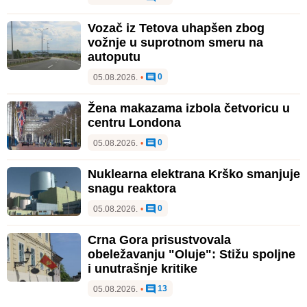
Vozač iz Tetova uhapšen zbog
vožnje u suprotnom smeru na
autoputu
0
05.08.2026.
•
Žena makazama izbola četvoricu u
centru Londona
0
05.08.2026.
•
Nuklearna elektrana Krško smanjuje
snagu reaktora
0
05.08.2026.
•
Crna Gora prisustvovala
obeležavanju "Oluje": Stižu spoljne
i unutrašnje kritike
13
05.08.2026.
•