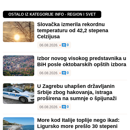
OSTALO IZ KATEGORIJE INFO - REGION I SVET
Slovačka izmerila rekordnu
temperaturu od 42,2 stepena
Celzijusa
0
06.08.2026.
•
Izbor novog visokog predstavnika u
BiH posle oktobarskih opštih izbora
0
06.08.2026.
•
U Zagrebu uhapšen državljanin
Srbije zbog hakovanja, istraga
proširena na sumnje o špijunaži
0
06.08.2026.
•
More kod Italije toplije nego ikad:
Ligursko more prešlo 30 stepeni