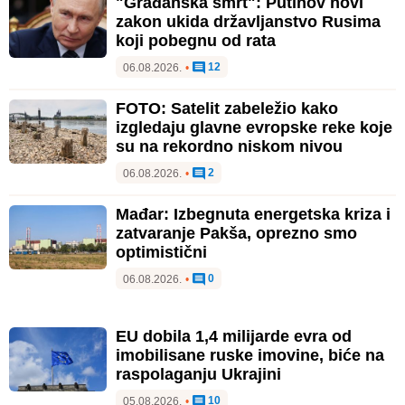
"Građanska smrt": Putinov novi
zakon ukida državljanstvo Rusima
koji pobegnu od rata
12
06.08.2026.
•
FOTO: Satelit zabeležio kako
izgledaju glavne evropske reke koje
su na rekordno niskom nivou
2
06.08.2026.
•
Mađar: Izbegnuta energetska kriza i
zatvaranje Pakša, oprezno smo
optimistični
0
06.08.2026.
•
EU dobila 1,4 milijarde evra od
imobilisane ruske imovine, biće na
raspolaganju Ukrajini
10
05.08.2026.
•