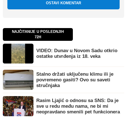
OSTAVI KOMENTAR
NAJČITANIJE U POSLEDNJIH
72H
VIDEO: Dunav u Novom Sadu otkrio
ostatke utvrđenja iz 18. veka
Stalno držati uključenu klimu ili je
povremeno gasiti? Ovo su saveti
stručnjaka
Rasim Ljajić o odnosu sa SNS: Da je
sve u redu među nama, ne bi mi
neopravdano smenili pet funkcionera