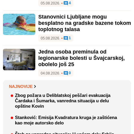
4
05.08.2026.
•
Stanovnici Ljubljane mogu
besplatno na gradske bazene tokom
toplotnog talasa
1
05.08.2026.
•
Jedna osoba preminula od
legionarske bolesti u Švajcarskoj,
obolelo još 25
0
04.08.2026.
•
NAJNOVIJE
Zbog požara u Deliblatskoj peščari evakuacija
Čardaka i Šumarka, vanredna situacija u delu
opštine Kovin
Stanković: Emisija Kvadratura kruga je zaštićena
kao moje autorsko delo