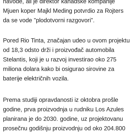
navode, ali je direktor kanadske kompanije
Mjuen koper Majkl Meding potvrdio za Rojters
da se vode "plodotvorni razgovori".
Pored Rio Tinta, značajan udeo u ovom projektu
od 18,3 odsto drži i proizvođač automobila
Stelantis, koji je u razvoj investirao oko 275
miliona dolara kako bi osigurao sirovine za
baterije električnih vozila.
Prema studiji opravdanosti iz oktobra prošle
godine, prva proizvodnja u rudniku Los Azules
planirana je do 2030. godine, uz projektovanu
prosečnu godišnju proizvodnju od oko 204.800