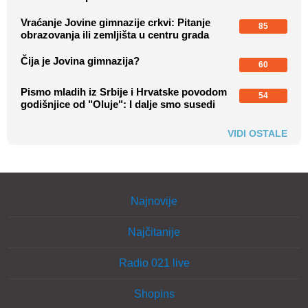
Vraćanje Jovine gimnazije crkvi: Pitanje
85
obrazovanja ili zemljišta u centru grada
Čija je Jovina gimnazija?
60
Pismo mladih iz Srbije i Hrvatske povodom
54
godišnjice od "Oluje": I dalje smo susedi
VIDI OSTALE
Najnovije
Najčitanije
Radio 021 live
Shopins