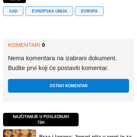
SAD
EVROPSKA UNIJA
EVROPA
KOMENTARI
0
Nema komentara na izabrani dokument.
Budite prvi koji će postaviti komentar.
OSTAVI KOMENTAR
NAJČITANIJE U POSLEDNJIH
72H
Brza i lagana: Jogurt pita u rerni je za