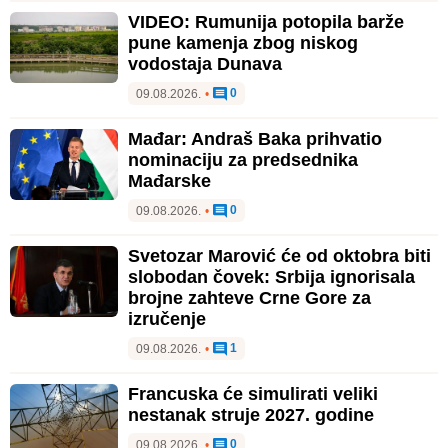
VIDEO: Rumunija potopila barže
pune kamenja zbog niskog
vodostaja Dunava
0
09.08.2026.
•
Mađar: Andraš Baka prihvatio
nominaciju za predsednika
Mađarske
0
09.08.2026.
•
Svetozar Marović će od oktobra biti
slobodan čovek: Srbija ignorisala
brojne zahteve Crne Gore za
izručenje
1
09.08.2026.
•
Francuska će simulirati veliki
nestanak struje 2027. godine
0
09.08.2026.
•