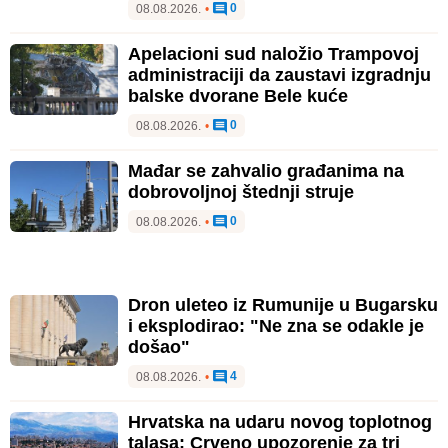
0
08.08.2026.
•
Apelacioni sud naložio Trampovoj
administraciji da zaustavi izgradnju
balske dvorane Bele kuće
0
08.08.2026.
•
Mađar se zahvalio građanima na
dobrovoljnoj štednji struje
0
08.08.2026.
•
Dron uleteo iz Rumunije u Bugarsku
i eksplodirao: "Ne zna se odakle je
došao"
4
08.08.2026.
•
Hrvatska na udaru novog toplotnog
talasa: Crveno upozorenje za tri