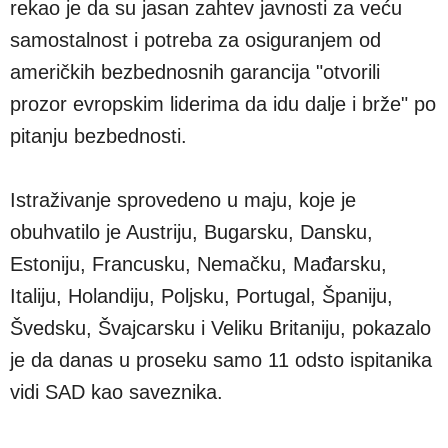
rekao je da su jasan zahtev javnosti za veću
samostalnost i potreba za osiguranjem od
američkih bezbednosnih garancija "otvorili
prozor evropskim liderima da idu dalje i brže" po
pitanju bezbednosti.
Istraživanje sprovedeno u maju, koje je
obuhvatilo je Austriju, Bugarsku, Dansku,
Estoniju, Francusku, Nemačku, Mađarsku,
Italiju, Holandiju, Poljsku, Portugal, Španiju,
Švedsku, Švajcarsku i Veliku Britaniju, pokazalo
je da danas u proseku samo 11 odsto ispitanika
vidi SAD kao saveznika.