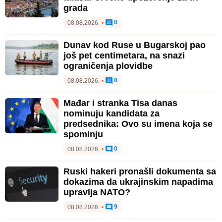
grada
0
08.08.2026.
•
Dunav kod Ruse u Bugarskoj pao
još pet centimetara, na snazi
ograničenja plovidbe
0
08.08.2026.
•
Mađar i stranka Tisa danas
nominuju kandidata za
predsednika: Ovo su imena koja se
spominju
0
08.08.2026.
•
Ruski hakeri pronašli dokumenta sa
dokazima da ukrajinskim napadima
upravlja NATO?
9
08.08.2026.
•