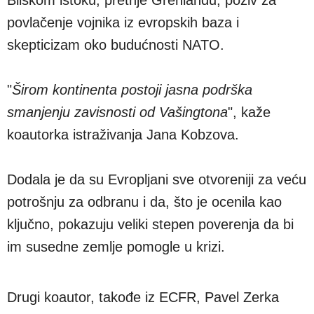
povlačenje vojnika iz evropskih baza i
skepticizam oko budućnosti NATO.
"
Širom kontinenta postoji jasna podrška
smanjenju zavisnosti od Vašingtona
", kaže
koautorka istraživanja Jana Kobzova.
Dodala je da su Evropljani sve otvoreniji za veću
potrošnju za odbranu i da, što je ocenila kao
ključno, pokazuju veliki stepen poverenja da bi
im susedne zemlje pomogle u krizi.
Drugi koautor, takođe iz ECFR, Pavel Zerka