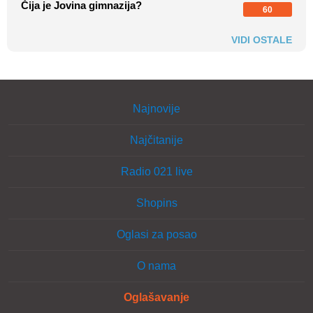
Čija je Jovina gimnazija?
60
VIDI OSTALE
Najnovije
Najčitanije
Radio 021 live
Shopins
Oglasi za posao
O nama
Oglašavanje