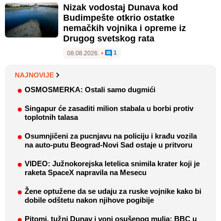
Nizak vodostaj Dunava kod
Budimpešte otkrio ostatke
nemačkih vojnika i opreme iz
Drugog svetskog rata
1
08.08.2026.
•
NAJNOVIJE
OSMOSMERKA: Ostali samo dugmići
Singapur će zasaditi milion stabala u borbi protiv
toplotnih talasa
Osumnjičeni za pucnjavu na policiju i krađu vozila
na auto-putu Beograd-Novi Sad ostaje u pritvoru
VIDEO: Južnokorejska letelica snimila krater koji je
raketa SpaceX napravila na Mesecu
Žene optužene da se udaju za ruske vojnike kako bi
dobile odštetu nakon njihove pogibije
Pitomi, tužni Dunav i vonj osušenog mulja: BBC u