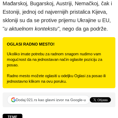
Mađarskoj, Bugarskoj, Austriji, Nemačkoj, čak i
Estoniji, jednoj od najvernijih pristalica Kijeva,
skloniji su da se protive prijemu Ukrajine u EU,
"
u aktuelnom kontekstu"
, nego da ga podrže.
OGLASI RADNO MESTO!
Ukoliko imate potrebu za radnom snagom nudimo vam
mogućnost da na jednostavan način oglasite poziciju za
posao.
Radno mesto možete oglasiti u odeljku Oglasi za posao ili
jednostavno klikom na ovu poruku.
Dodaj 021.rs kao glavni izvor na Google-u
TEME