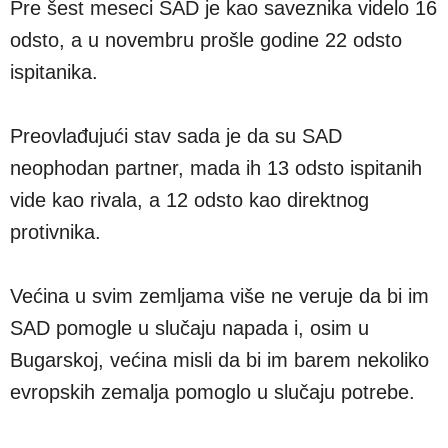
Pre šest meseci SAD je kao saveznika videlo 16
odsto, a u novembru prošle godine 22 odsto
ispitanika.
Preovlađujući stav sada je da su SAD
neophodan partner, mada ih 13 odsto ispitanih
vide kao rivala, a 12 odsto kao direktnog
protivnika.
Većina u svim zemljama više ne veruje da bi im
SAD pomogle u slučaju napada i, osim u
Bugarskoj, većina misli da bi im barem nekoliko
evropskih zemalja pomoglo u slučaju potrebe.