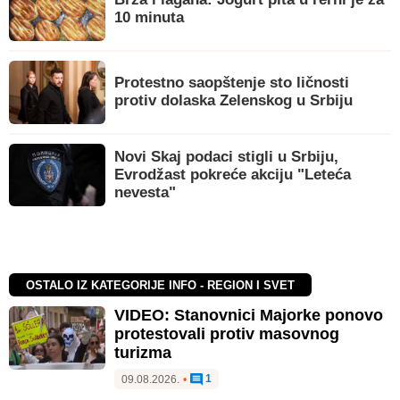
10 minuta
Protestno saopštenje sto ličnosti
protiv dolaska Zelenskog u Srbiju
Novi Skaj podaci stigli u Srbiju,
Evrodžast pokreće akciju "Leteća
nevesta"
OSTALO IZ KATEGORIJE INFO - REGION I SVET
VIDEO: Stanovnici Majorke ponovo
protestovali protiv masovnog
turizma
1
09.08.2026.
•