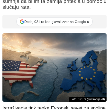
sumnja da bi im ta zemlja pritekla u pomoć u
slučaju rata.
Dodaj 021.rs kao glavni izvor na Google-u
Foto: 021.rs (Ilustracija/AI)
Istraživanje tink tenka Evropski savet za spoljne