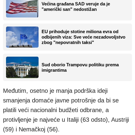
Većina građana SAD veruje da je
"američki san" nedostižan
EU prihoduje stotine miliona evra od
odbijenih viza: Sve veće nezadovoljstvo
zbog "nepovratnih taksi"
Sud oborio Trampovu politiku prema
imigrantima
Međutim, osetno je manja podrška ideji
smanjenja domaće javne potrošnje da bi se
platili veći nacionalni budžeti odbrane, a
protivljenje je najveće u Italiji (63 odsto), Austriji
(59) i Nemačkoj (56).