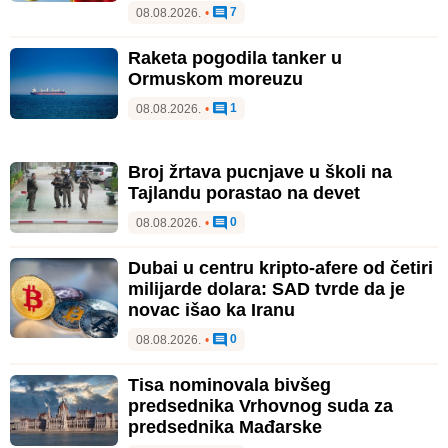
7
08.08.2026.
•
Raketa pogodila tanker u
Ormuskom moreuzu
1
08.08.2026.
•
Broj žrtava pucnjave u školi na
Tajlandu porastao na devet
0
08.08.2026.
•
Dubai u centru kripto-afere od četiri
milijarde dolara: SAD tvrde da je
novac išao ka Iranu
0
08.08.2026.
•
Tisa nominovala bivšeg
predsednika Vrhovnog suda za
predsednika Mađarske