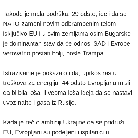
Takođe je mala podrška, 29 odsto, ideji da se
NATO zameni novim odbrambenim telom
isključivo EU i u svim zemljama osim Bugarske
je dominantan stav da će odnosi SAD i Evrope
verovatno postati bolji, posle Trampa.
Istraživanje je pokazalo i da, uprkos rastu
troškova za energiju, 44 odsto Evropljana misli
da bi bila loša ili veoma loša ideja da se nastavi
uvoz nafte i gasa iz Rusije.
Kada je reč o ambiciji Ukrajine da se pridruži
EU, Evropljani su podeljeni i ispitanici u