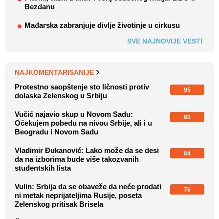
Bezdanu
Mađarska zabranjuje divlje životinje u cirkusu
SVE NAJNOVIJE VESTI
NAJKOMENTARISANIJE
Protestno saopštenje sto ličnosti protiv
95
dolaska Zelenskog u Srbiju
Vučić najavio skup u Novom Sadu:
93
Očekujem pobedu na nivou Srbije, ali i u
Beogradu i Novom Sadu
Vladimir Đukanović: Lako može da se desi
84
da na izborima bude više takozvanih
studentskih lista
Vulin: Srbija da se obaveže da neće prodati
76
ni metak neprijateljima Rusije, poseta
Zelenskog pritisak Brisela