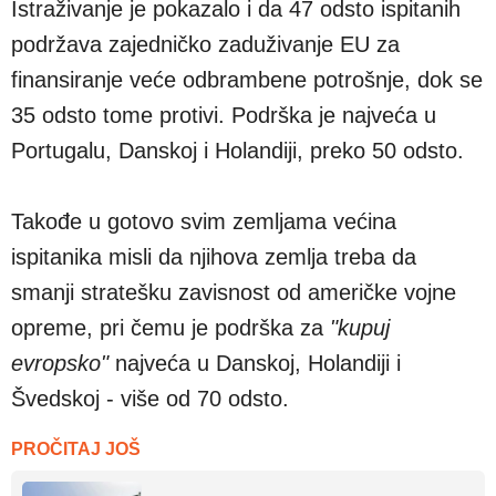
Istraživanje je pokazalo i da 47 odsto ispitanih
podržava zajedničko zaduživanje EU za
finansiranje veće odbrambene potrošnje, dok se
35 odsto tome protivi. Podrška je najveća u
Portugalu, Danskoj i Holandiji, preko 50 odsto.
Takođe u gotovo svim zemljama većina
ispitanika misli da njihova zemlja treba da
smanji stratešku zavisnost od američke vojne
opreme, pri čemu je podrška za
"kupuj
evropsko"
najveća u Danskoj, Holandiji i
Švedskoj - više od 70 odsto.
PROČITAJ JOŠ