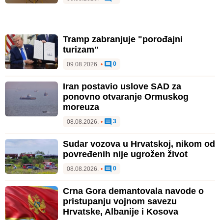
Tramp zabranjuje "porođajni
turizam"
0
09.08.2026.
•
Iran postavio uslove SAD za
ponovno otvaranje Ormuskog
moreuza
3
08.08.2026.
•
Sudar vozova u Hrvatskoj, nikom od
povređenih nije ugrožen život
0
08.08.2026.
•
Crna Gora demantovala navode o
pristupanju vojnom savezu
Hrvatske, Albanije i Kosova