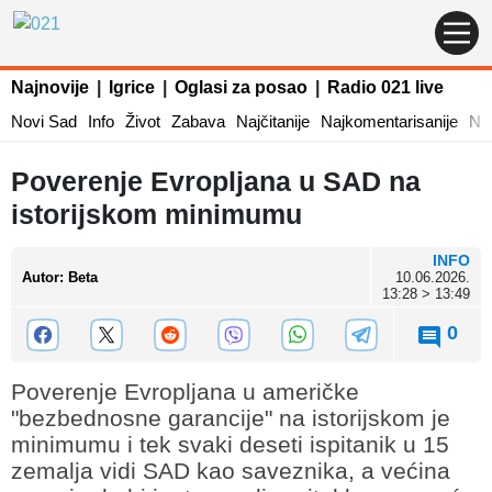
Najnovije
|
Igrice
|
Oglasi za posao
|
Radio 021 live
Novi Sad
Info
Život
Zabava
Najčitanije
Najkomentarisanije
Naj
Poverenje Evropljana u SAD na
istorijskom minimumu
INFO
Autor
:
Beta
10.06.2026.
13:28 > 13:49
0
Poverenje Evropljana u američke
"bezbednosne garancije" na istorijskom je
minimumu i tek svaki deseti ispitanik u 15
zemalja vidi SAD kao saveznika, a većina