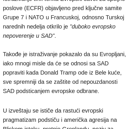
poslove (ECFR) objavljeno pred ključne samite
Grupe 7 i NATO u Francuskoj, odnosno Turskoj
narednih nedelja otkrilo je
"duboko evropsko
nepoverenje u SAD"
.
Takođe je istraživanje pokazalo da su Evropljani,
iako mnogi misle da će se odnosi sa SAD
popraviti kada Donald Tramp ode iz Bele kuće,
sve spremniji da se zaštite od nepouzdanosti
SAD podsticanjem evropske odbrane.
U izveštaju se ističe da rastući evropski
pragmatizam podstiču i američka agresija na
Bliskom istoku, pretnje Grenlandu, poziv za